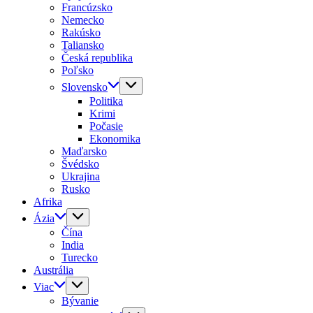
Francúzsko
Nemecko
Rakúsko
Taliansko
Česká republika
Poľsko
Slovensko
Politika
Krimi
Počasie
Ekonomika
Maďarsko
Švédsko
Ukrajina
Rusko
Afrika
Ázia
Čína
India
Turecko
Austrália
Viac
Bývanie