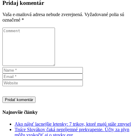
Pridaj komentár
Vaša e-mailová adresa nebude zverejnená.
Vyžadované polia sú
označené
*
Najnovšie články
Ako nájsť lacnejšie letenky: 7 trikov, ktoré majú stále zmysel
Tisíce Slovákov čaká nepríjemné prekvapenie. Účty za plyn
môžu vyskočiť aj o stovky eur