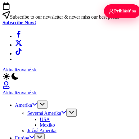
Skip
-
to
Prihlásiť sa
content
Subscribe to our newsletter & never miss our best posts.
Subscribe Now!
Facebook
X
TikTok
WhatsApp
Aktualizované.sk
Aktualizované.sk
Amerika
Severná Amerika
USA
Mexiko
Južná Amerika
Európa