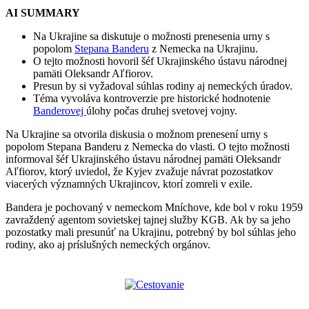
AI SUMMARY
Na Ukrajine sa diskutuje o možnosti prenesenia urny s
popolom
Stepana Banderu
z Nemecka na Ukrajinu.
O tejto možnosti hovoril šéf Ukrajinského ústavu národnej
pamäti Oleksandr Aľfiorov.
Presun by si vyžadoval súhlas rodiny aj nemeckých úradov.
Téma vyvoláva kontroverzie pre historické hodnotenie
Banderovej
úlohy počas druhej svetovej vojny.
Na Ukrajine sa otvorila diskusia o možnom prenesení urny s
popolom Stepana Banderu z Nemecka do vlasti. O tejto možnosti
informoval šéf Ukrajinského ústavu národnej pamäti Oleksandr
Aľfiorov, ktorý uviedol, že Kyjev zvažuje návrat pozostatkov
viacerých významných Ukrajincov, ktorí zomreli v exile.
Bandera je pochovaný v nemeckom Mníchove, kde bol v roku 1959
zavraždený agentom sovietskej tajnej služby KGB. Ak by sa jeho
pozostatky mali presunúť na Ukrajinu, potrebný by bol súhlas jeho
rodiny, ako aj príslušných nemeckých orgánov.