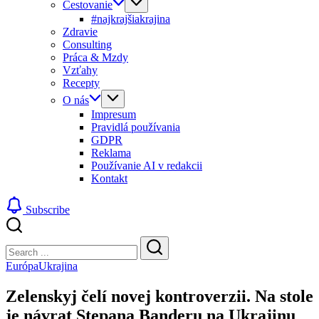
Cestovanie
#najkrajšiakrajina
Zdravie
Consulting
Práca & Mzdy
Vzťahy
Recepty
O nás
Impresum
Pravidlá používania
GDPR
Reklama
Používanie AI v redakcii
Kontakt
Subscribe
Close
Search
Search
Európa
Ukrajina
Zelenskyj čelí novej kontroverzii. Na stole
je návrat Stepana Banderu na Ukrajinu