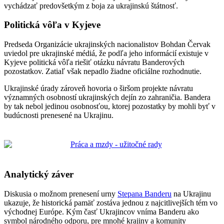
vychádzať predovšetkým z boja za ukrajinskú štátnosť.
Politická vôľa v Kyjeve
Predseda Organizácie ukrajinských nacionalistov Bohdan Červak
uviedol pre ukrajinské médiá, že podľa jeho informácií existuje v
Kyjeve politická vôľa riešiť otázku návratu Banderových
pozostatkov. Zatiaľ však nepadlo žiadne oficiálne rozhodnutie.
Ukrajinské úrady zároveň hovoria o širšom projekte návratu
významných osobností ukrajinských dejín zo zahraničia. Bandera
by tak nebol jedinou osobnosťou, ktorej pozostatky by mohli byť v
budúcnosti prenesené na Ukrajinu.
Analytický záver
Diskusia o možnom prenesení urny
Stepana Banderu
na Ukrajinu
ukazuje, že historická pamäť zostáva jednou z najcitlivejších tém vo
východnej Európe. Kým časť Ukrajincov vníma Banderu ako
symbol národného odporu, pre mnohé krajiny a komunity