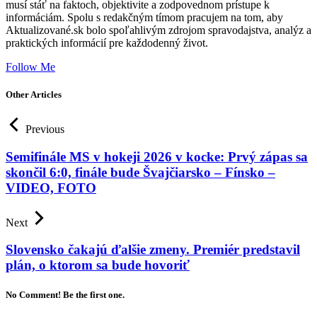
musí stáť na faktoch, objektivite a zodpovednom prístupe k
informáciám. Spolu s redakčným tímom pracujem na tom, aby
Aktualizované.sk bolo spoľahlivým zdrojom spravodajstva, analýz a
praktických informácií pre každodenný život.
Follow Me
Other Articles
Previous
Semifinále MS v hokeji 2026 v kocke: Prvý zápas sa
skončil 6:0, finále bude Švajčiarsko – Fínsko –
VIDEO, FOTO
Next
Slovensko čakajú ďalšie zmeny. Premiér predstavil
plán, o ktorom sa bude hovoriť
No Comment! Be the first one.