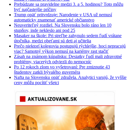
Prebúdzate sa pravidelne medzi 3. a 5. hodinou? Toto môžu
byť najčastejšie príčiny
Trump opäť pritvrdzuje: Narodenie v USA už nemusí
automaticky znamenať americké občianstvo
Neuveriteľný rozdiel. Na Slovensku bolo ráno len 10
stupňov, inde nekleslo ani pod 25
Masaker na škole: Pri streľbe zahynulo sedem ľudí vrátane
útočníka, medzi obeťami sú deti aj učitelia
Prečo niektorí kolegovia postupujú rýchlejšie, hoci nepracujú
viac? Samotný výkon nemusí na kariérny rast stačiť
Zásah na známom kúpalisku: Desiatky ľudí mali zdravotné
problémy, viacerých odviezli do nemocníc
Po 12 rokoch zlom vo vyšetrovaní: Pre zmiznutie 43
študentov zatkli bývalého guvernéra
Nafta na Slovensku opäť zdražela. Analytici varujú, že vyššie
ceny môžu pocítiť všetci