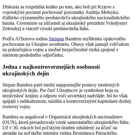
Diskusia sa rozprúdila krátko po tom, ako boli pri Kyjeve s
vojenskými poctami pochované pozostatky Andrija Melnyka,
ďalšieho významného predstaviteľa ukrajinského nacionalistického
hnutia. Ceremónie sa zúčastnil aj ukrajinský prezident Volodymyr
Zelenskyj a viacerí vysokí predstavitelia štátu.
Podľa Aľfiorova rodina
Stepana
Banderu myšlienku opätovného
pochovania na Ukrajine neodmieta. Obavy však panujú vzhľadom
na pokračujúcu vojnu a možné bezpečnostné riziká spojené s
miestom posledného odpočinku.
Jedna z najkontroverznejších osobností
ukrajinských dejín
Stepan Bandera patrí medzi najspornejšie postavy moderných
ukrajinských dejín. Pre časť Ukrajincov je symbolom boja za
nezávislosť krajiny a odporu voči sovietskej nadvláde. Iní ho však
spájajú s radikalizmom, násilím a kontroverznými kapitolami druhej
svetovej vojny.
Bandera sa angažoval v Organizácii ukrajinských nacionalistov
(OUN), ktorá presadzovala vznik samostatného ukrajinského štátu.
Už v 30. rokoch bol poľskými úradmi odsúdený za účasť na
atentáte na poľského ministra vnútra Bronisława Pierackého.