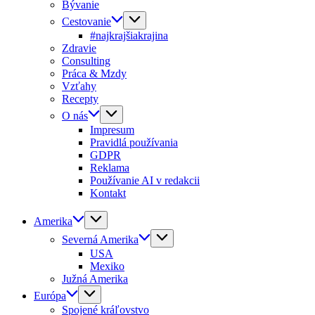
Bývanie
Cestovanie
#najkrajšiakrajina
Zdravie
Consulting
Práca & Mzdy
Vzťahy
Recepty
O nás
Impresum
Pravidlá používania
GDPR
Reklama
Používanie AI v redakcii
Kontakt
Amerika
Severná Amerika
USA
Mexiko
Južná Amerika
Európa
Spojené kráľovstvo