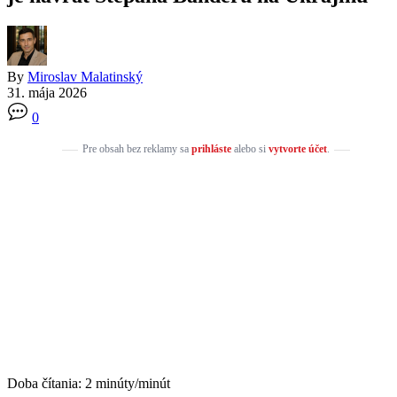
By
Miroslav Malatinský
31. mája 2026
0
Pre obsah bez reklamy sa
prihláste
alebo si
vytvorte účet
.
Doba čítania:
2
minúty/minút