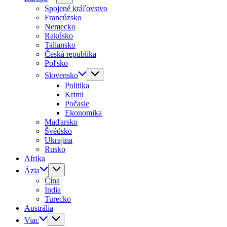
Spojené kráľovstvo
Francúzsko
Nemecko
Rakúsko
Taliansko
Česká republika
Poľsko
Slovensko
Politika
Krimi
Počasie
Ekonomika
Maďarsko
Švédsko
Ukrajina
Rusko
Afrika
Ázia
Čína
India
Turecko
Austrália
Viac