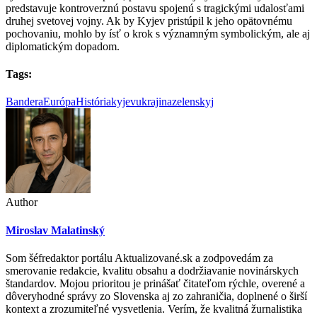
predstavuje kontroverznú postavu spojenú s tragickými udalosťami
druhej svetovej vojny. Ak by Kyjev pristúpil k jeho opätovnému
pochovaniu, mohlo by ísť o krok s významným symbolickým, ale aj
diplomatickým dopadom.
Tags:
Bandera
Európa
História
kyjev
ukrajina
zelenskyj
Author
Miroslav Malatinský
Som šéfredaktor portálu Aktualizované.sk a zodpovedám za
smerovanie redakcie, kvalitu obsahu a dodržiavanie novinárskych
štandardov. Mojou prioritou je prinášať čitateľom rýchle, overené a
dôveryhodné správy zo Slovenska aj zo zahraničia, doplnené o širší
kontext a zrozumiteľné vysvetlenia. Verím, že kvalitná žurnalistika