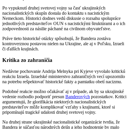
Po vypuknutí druhej svetovej vojny sa časť ukrajinských
nacionalistických skupín dostala do kontaktu s nacistickým
Nemeckom. Historici dodnes vedú diskusie o rozsahu spolupráce
jednotlivých predstaviteľov OUN s nacistickými štruktúrami a o ich
zodpovednosti za násilie páchané na civilnom obyvateľstve.
Práve tieto historické otázky spôsobujú, že Bandera zostáva
kontroverznou postavou nielen na Ukrajine, ale aj v Poľsku, Izraeli
či ďalších krajinách.
Kritika zo zahraničia
Nedávne pochovanie Andrija Melnyka pri Kyjeve vyvolalo kritickú
reakciu Izraela. Izraelské ministerstvo zahraničných vecí upozornilo
na potrebu rešpektovať historické fakty a pamiatku obetí nacizmu.
Podobné reakcie možno očakávať aj v prípade, ak by sa ukrajinské
vedenie rozhodlo podporiť presun
Banderových
pozostatkov. Kritici
argumentujú, že glorifikácia niektorých nacionalistických
predstaviteľov môže komplikovať vzťahy s krajinami, ktoré si
pripomínajú tragické udalosti druhej svetovej vojny.
Na druhej strane ukrajinské nacionalistické organizácie tvrdia, že
Bandera je súčasťou národných dejín a jeho hodnotenie by malo