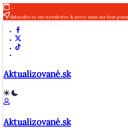
Skip
-
to
Subscribe to our newsletter & never miss our best post
content
Facebook
X
TikTok
WhatsApp
Aktualizované.sk
Aktualizované.sk