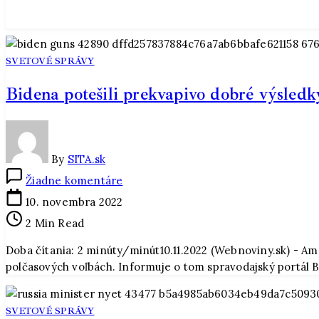
SVETOVÉ SPRÁVY
Bidena potešili prekvapivo dobré výsledky
By
SITA.sk
na
Žiadne komentáre
Bidena
10. novembra 2022
potešili
2 Min Read
prekvapivo
dobré
Doba čítania: 2 minúty/minút10.11.2022 (Webnoviny.sk) - Am
výsledky
polčasových voľbách. Informuje o tom spravodajský portál 
demokratov,
súboje
v
SVETOVÉ SPRÁVY