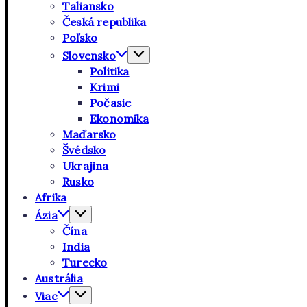
Taliansko
Česká republika
Poľsko
Slovensko
Politika
Krimi
Počasie
Ekonomika
Maďarsko
Švédsko
Ukrajina
Rusko
Afrika
Ázia
Čína
India
Turecko
Austrália
Viac