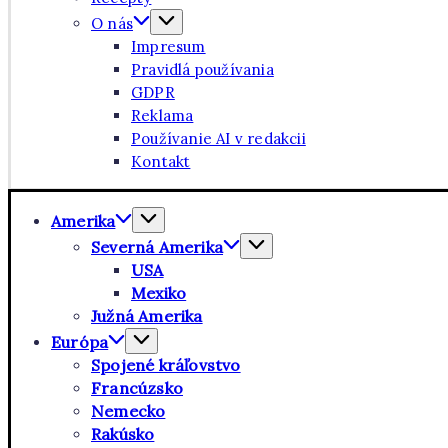
O nás
Impresum
Pravidlá používania
GDPR
Reklama
Používanie AI v redakcii
Kontakt
Amerika
Severná Amerika
USA
Mexiko
Južná Amerika
Európa
Spojené kráľovstvo
Francúzsko
Nemecko
Rakúsko