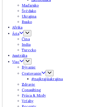
Maďarsko
Švédsko
Ukrajina
Rusko
Afrika
Ázia
Čína
India
Turecko
Austrália
Viac
Bývanie
Cestovanie
#najkrajšiakrajina
Zdravie
Consulting
Práca & Mzdy
Vzťahy
Recepty