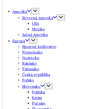
Amerika
Severná Amerika
USA
Mexiko
Južná Amerika
Európa
Spojené kráľovstvo
Francúzsko
Nemecko
Rakúsko
Taliansko
Česká republika
Poľsko
Slovensko
Politika
Krimi
Počasie
Ekonomika