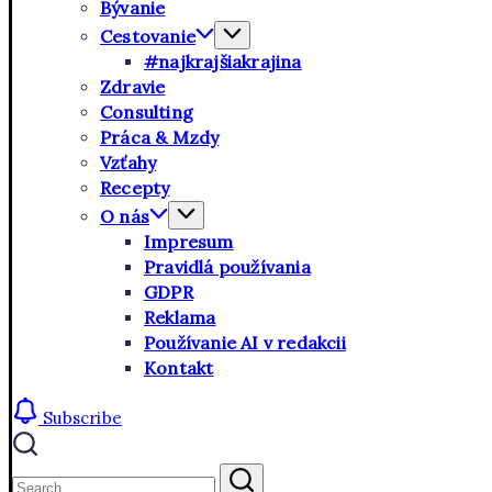
Bývanie
Cestovanie
#najkrajšiakrajina
Zdravie
Consulting
Práca & Mzdy
Vzťahy
Recepty
O nás
Impresum
Pravidlá používania
GDPR
Reklama
Používanie AI v redakcii
Kontakt
Subscribe
Close
Search