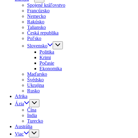
Spojené kráľovstvo
Francúzsko
Nemecko
Rakúsko
Taliansko
Česká republika
Poľsko
Slovensko
Politika
Krimi
Počasie
Ekonomika
Maďarsko
Švédsko
Ukrajina
Rusko
Afrika
Ázia
Čína
India
Turecko
Austrália
Viac