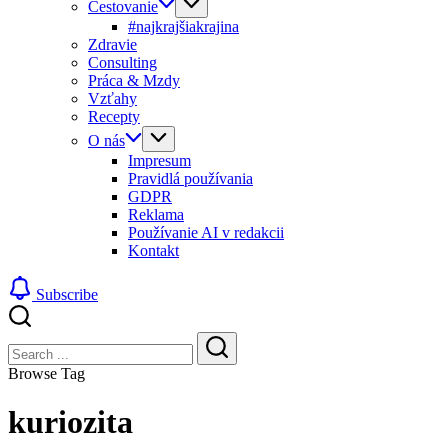
Cestovanie
#najkrajšiakrajina
Zdravie
Consulting
Práca & Mzdy
Vzťahy
Recepty
O nás
Impresum
Pravidlá používania
GDPR
Reklama
Používanie AI v redakcii
Kontakt
Subscribe
Close
Search
Search
Browse Tag
kuriozita