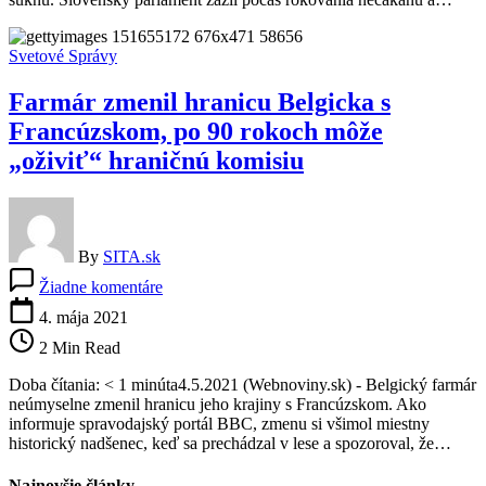
STVR
Svetové Správy
Farmár zmenil hranicu Belgicka s
Francúzskom, po 90 rokoch môže
„oživiť“ hraničnú komisiu
By
SITA.sk
na
Žiadne komentáre
Farmár
zmenil
4. mája 2021
hranicu
2 Min Read
Belgicka
s
Doba čítania: < 1 minúta4.5.2021 (Webnoviny.sk) - Belgický farmár
Francúzskom,
neúmyselne zmenil hranicu jeho krajiny s Francúzskom. Ako
po
informuje spravodajský portál BBC, zmenu si všimol miestny
90
historický nadšenec, keď sa prechádzal v lese a spozoroval, že…
rokoch
môže
Najnovšie články