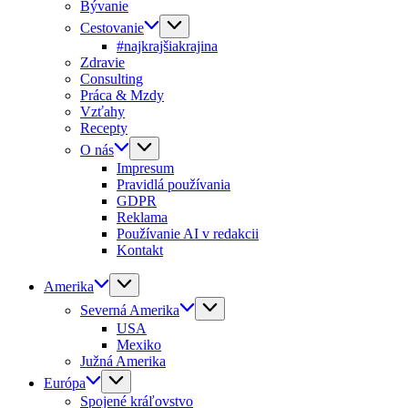
Bývanie
Cestovanie
#najkrajšiakrajina
Zdravie
Consulting
Práca & Mzdy
Vzťahy
Recepty
O nás
Impresum
Pravidlá používania
GDPR
Reklama
Používanie AI v redakcii
Kontakt
Amerika
Severná Amerika
USA
Mexiko
Južná Amerika
Európa
Spojené kráľovstvo