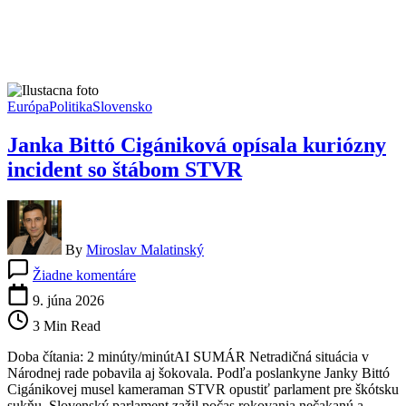
Európa
Politika
Slovensko
Janka Bittó Cigániková opísala kuriózny
incident so štábom STVR
By
Miroslav Malatinský
na
Žiadne komentáre
Janka
Bittó
9. júna 2026
Cigániková
3 Min Read
opísala
kuriózny
Doba čítania: 2 minúty/minútAI SUMÁR Netradičná situácia v
incident
Národnej rade pobavila aj šokovala. Podľa poslankyne Janky Bittó
so
Cigánikovej musel kameraman STVR opustiť parlament pre škótsku
štábom
sukňu. Slovenský parlament zažil počas rokovania nečakanú a…