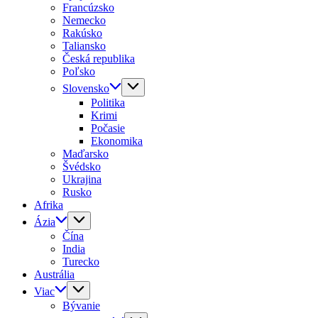
Francúzsko
Nemecko
Rakúsko
Taliansko
Česká republika
Poľsko
Slovensko
Politika
Krimi
Počasie
Ekonomika
Maďarsko
Švédsko
Ukrajina
Rusko
Afrika
Ázia
Čína
India
Turecko
Austrália
Viac
Bývanie