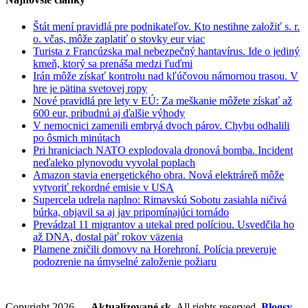
„oživiť“
hraničnú
Štát mení pravidlá pre podnikateľov. Kto nestihne založiť s. r.
komisiu
o. včas, môže zaplatiť o stovky eur viac
Turista z Francúzska mal nebezpečný hantavírus. Ide o jediný
kmeň, ktorý sa prenáša medzi ľuďmi
Irán môže získať kontrolu nad kľúčovou námornou trasou. V
hre je pätina svetovej ropy
Nové pravidlá pre lety v EÚ: Za meškanie môžete získať až
600 eur, pribudnú aj ďalšie výhody
V nemocnici zamenili embryá dvoch párov. Chybu odhalili
po ôsmich minútach
Pri hraniciach NATO explodovala dronová bomba. Incident
neďaleko plynovodu vyvolal poplach
Amazon stavia energetického obra. Nová elektráreň môže
vytvoriť rekordné emisie v USA
Supercela udrela naplno: Rimavskú Sobotu zasiahla ničivá
búrka, objavil sa aj jav pripomínajúci tornádo
Prevádzal 11 migrantov a utekal pred políciou. Usvedčila ho
až DNA, dostal päť rokov väzenia
Plamene zničili domovy na Horehroní. Polícia preveruje
podozrenie na úmyselné založenie požiaru
Copyright 2026 —
Aktualizované.sk
. All rights reserved.
Blogsy