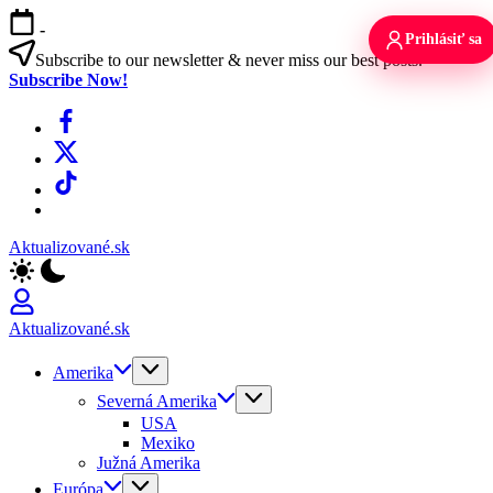
Skip
-
to
Prihlásiť sa
content
Subscribe to our newsletter & never miss our best posts.
Subscribe Now!
Facebook
X
TikTok
WhatsApp
Aktualizované.sk
Aktualizované.sk
Amerika
Severná Amerika
USA
Mexiko
Južná Amerika
Európa