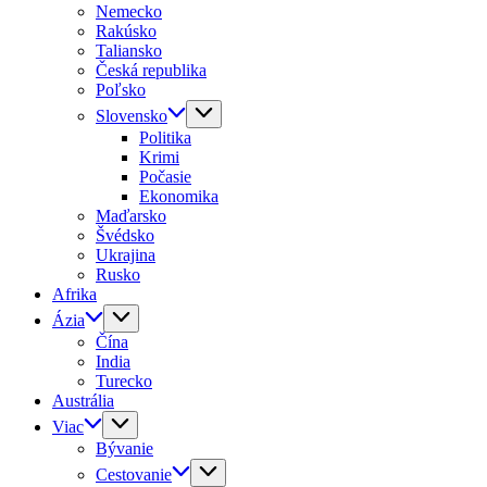
Nemecko
Rakúsko
Taliansko
Česká republika
Poľsko
Slovensko
Politika
Krimi
Počasie
Ekonomika
Maďarsko
Švédsko
Ukrajina
Rusko
Afrika
Ázia
Čína
India
Turecko
Austrália
Viac
Bývanie
Cestovanie