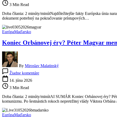
zabrzdilo
3 Min Read
Ukrajinu.
Budapešť
Doba čítania: 2 minúty/minútNajdôležitejšie fakty Európska únia nara
blokuje
dokument potrebný na pokračovanie prístupových…
ďalší
krok
na
Európa
Maďarsko
ceste
Kyjeva
Koniec Orbánovej éry? Péter Magyar men
do
Európskej
únie
By
Miroslav Malatinský
na
Žiadne komentáre
Koniec
Orbánovej
14. júna 2026
éry?
3 Min Read
Péter
Magyar
Doba čítania: 2 minúty/minútAI SUMÁR Koniec Orbánovej éry? Péter
mení
komunizmu. Po šestnástich rokoch nepretržitej vlády Viktora Orbán
smer
Maďarska
a
Európa
Maďarsko