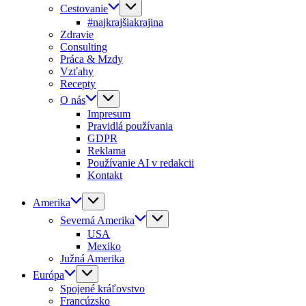
Cestovanie
#najkrajšiakrajina
Zdravie
Consulting
Práca & Mzdy
Vzťahy
Recepty
O nás
Impresum
Pravidlá používania
GDPR
Reklama
Používanie AI v redakcii
Kontakt
Amerika
Severná Amerika
USA
Mexiko
Južná Amerika
Európa
Spojené kráľovstvo
Francúzsko