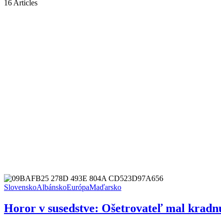
16 Articles
Slovensko
Albánsko
Európa
Maďarsko
Horor v susedstve: Ošetrovateľ mal kradnú