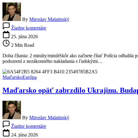
By
Miroslav Malatinský
na
Žiadne komentáre
Horor
v
25. júna 2026
susedstve:
2 Min Read
Ošetrovateľ
mal
Doba čítania: 2 minúty/minútSkôr ako začnete čítať Polícia odhalila
kradnúť
podozrení z nezákonného nakladania s ľudskými…
telá
zo
Slovenska
Maďarsko
Európa
aj
Maďarska.
Maďarsko opäť zabrzdilo Ukrajinu. Budape
Polícia
po
jeho
priznaní
zostala
By
Miroslav Malatinský
v
na
šoku
Žiadne komentáre
Maďarsko
opäť
24. júna 2026