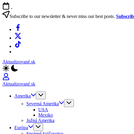
Skip
-
to
content
Subscribe to our newsletter & never miss our best posts.
Subscri
Facebook
X
TikTok
WhatsApp
Aktualizované.sk
Aktualizované.sk
Amerika
Severná Amerika
USA
Mexiko
Južná Amerika
Európa
Spojené kráľovstvo