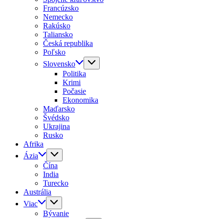
Francúzsko
Nemecko
Rakúsko
Taliansko
Česká republika
Poľsko
Slovensko
Politika
Krimi
Počasie
Ekonomika
Maďarsko
Švédsko
Ukrajina
Rusko
Afrika
Ázia
Čína
India
Turecko
Austrália
Viac
Bývanie