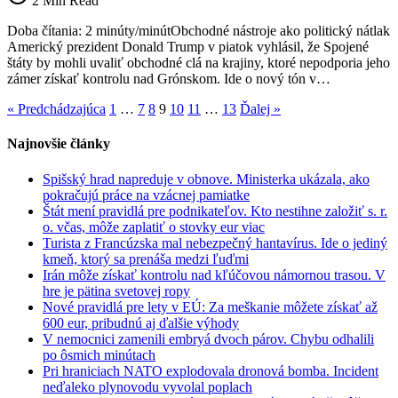
2 Min Read
kvôli
Grónsku:
Doba čítania: 2 minúty/minútObchodné nástroje ako politický nátlak
bezpečnostný
Americký prezident Donald Trump v piatok vyhlásil, že Spojené
argument
štáty by mohli uvaliť obchodné clá na krajiny, ktoré nepodporia jeho
naráža
zámer získať kontrolu nad Grónskom. Ide o nový tón v…
na
odpor
« Predchádzajúca
1
…
7
8
9
10
11
…
13
Ďalej »
spojencov
Najnovšie články
Spišský hrad napreduje v obnove. Ministerka ukázala, ako
pokračujú práce na vzácnej pamiatke
Štát mení pravidlá pre podnikateľov. Kto nestihne založiť s. r.
o. včas, môže zaplatiť o stovky eur viac
Turista z Francúzska mal nebezpečný hantavírus. Ide o jediný
kmeň, ktorý sa prenáša medzi ľuďmi
Irán môže získať kontrolu nad kľúčovou námornou trasou. V
hre je pätina svetovej ropy
Nové pravidlá pre lety v EÚ: Za meškanie môžete získať až
600 eur, pribudnú aj ďalšie výhody
V nemocnici zamenili embryá dvoch párov. Chybu odhalili
po ôsmich minútach
Pri hraniciach NATO explodovala dronová bomba. Incident
neďaleko plynovodu vyvolal poplach