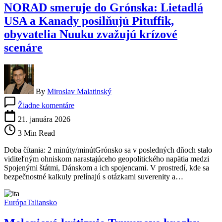
NORAD smeruje do Grónska: Lietadlá
USA a Kanady posilňujú Pituffik,
obyvatelia Nuuku zvažujú krízové
scenáre
By
Miroslav Malatinský
na
Žiadne komentáre
NORAD
smeruje
21. januára 2026
do
3 Min Read
Grónska:
Lietadlá
Doba čítania: 2 minúty/minútGrónsko sa v posledných dňoch stalo
USA
viditeľným ohniskom narastajúceho geopolitického napätia medzi
a
Spojenými štátmi, Dánskom a ich spojencami. V prostredí, kde sa
Kanady
bezpečnostné kalkuly prelínajú s otázkami suverenity a…
posilňujú
Pituffik,
obyvatelia
Európa
Taliansko
Nuuku
zvažujú