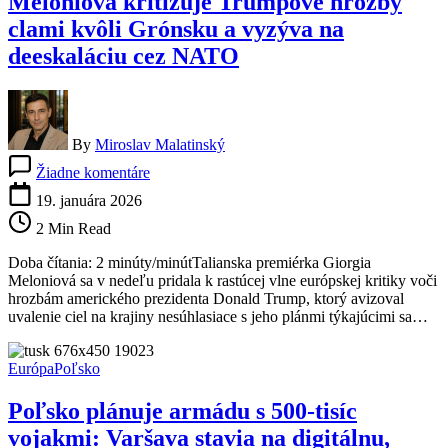
Meloniová kritizuje Trumpove hrozby
krízové
scenáre
clami kvôli Grónsku a vyzýva na
deeskaláciu cez NATO
By
Miroslav Malatinský
na
Žiadne komentáre
Meloniová
kritizuje
19. januára 2026
Trumpove
2 Min Read
hrozby
clami
Doba čítania: 2 minúty/minútTalianska premiérka Giorgia
kvôli
Meloniová sa v nedeľu pridala k rastúcej vlne európskej kritiky voči
Grónsku
hrozbám amerického prezidenta Donald Trump, ktorý avizoval
a
uvalenie ciel na krajiny nesúhlasiace s jeho plánmi týkajúcimi sa…
vyzýva
na
deeskaláciu
Európa
Poľsko
cez
NATO
Poľsko plánuje armádu s 500-tisíc
vojakmi: Varšava stavia na digitálnu,