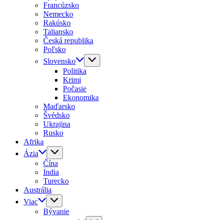
Francúzsko
Nemecko
Rakúsko
Taliansko
Česká republika
Poľsko
Slovensko
Politika
Krimi
Počasie
Ekonomika
Maďarsko
Švédsko
Ukrajina
Rusko
Afrika
Ázia
Čína
India
Turecko
Austrália
Viac
Bývanie