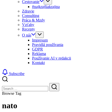
Cestovanie
#najkrajšiakrajina
Zdravie
Consulting
Práca & Mzdy
Vzťahy
Recepty
O nás
Impresum
Pravidlá používania
GDPR
Reklama
Používanie AI v redakcii
Kontakt
Subscribe
Close
Search
Search
Browse Tag
nato