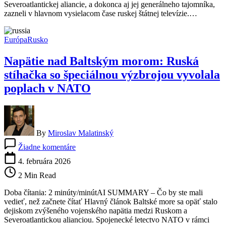
Severoatlantickej aliancie, a dokonca aj jej generálneho tajomníka,
hovorí
zazneli v hlavnom vysielacom čase ruskej štátnej televízie.…
o
zabíjaní
vojakov
Európa
Rusko
NATO
aj
Napätie nad Baltským morom: Ruská
jeho
šéfa
stíhačka so špeciálnou výzbrojou vyvolala
poplach v NATO
By
Miroslav Malatinský
na
Žiadne komentáre
Napätie
nad
4. februára 2026
Baltským
2 Min Read
morom:
Ruská
Doba čítania: 2 minúty/minútAI SUMMARY – Čo by ste mali
stíhačka
vedieť, než začnete čítať Hlavný článok Baltské more sa opäť stalo
so
dejiskom zvýšeného vojenského napätia medzi Ruskom a
špeciálnou
Severoatlantickou alianciou. Spojenecké letectvo NATO v rámci
výzbrojou