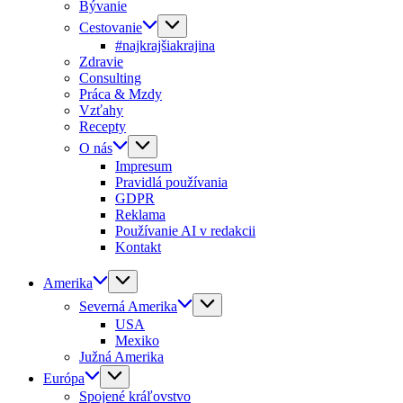
Bývanie
Cestovanie
#najkrajšiakrajina
Zdravie
Consulting
Práca & Mzdy
Vzťahy
Recepty
O nás
Impresum
Pravidlá používania
GDPR
Reklama
Používanie AI v redakcii
Kontakt
Amerika
Severná Amerika
USA
Mexiko
Južná Amerika
Európa
Spojené kráľovstvo