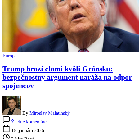
Európa
Trump hrozí clami kvôli Grónsku:
bezpečnostný argument naráža na odpor
spojencov
By
Miroslav Malatinský
na
Žiadne komentáre
Trump
hrozí
16. januára 2026
clami