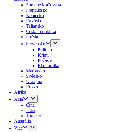
Spojené kráľovstvo
Francúzsko
Nemecko
Rakúsko
Taliansko
Česká republika
Poľsko
Slovensko
Politika
Krimi
Počasie
Ekonomika
Maďarsko
Švédsko
Ukrajina
Rusko
Afrika
Ázia
Čína
India
Turecko
Austrália
Viac