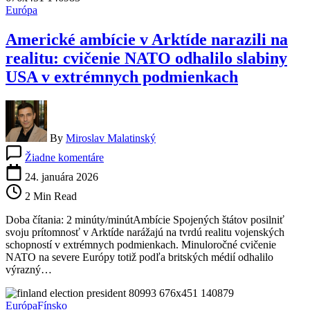
viac
Európa
munície
ako
Americké ambície v Arktíde narazili na
odkaz
Moskve
realitu: cvičenie NATO odhalilo slabiny
USA v extrémnych podmienkach
By
Miroslav Malatinský
na
Žiadne komentáre
Americké
ambície
24. januára 2026
v
2 Min Read
Arktíde
narazili
Doba čítania: 2 minúty/minútAmbície Spojených štátov posilniť
na
svoju prítomnosť v Arktíde narážajú na tvrdú realitu vojenských
realitu:
schopností v extrémnych podmienkach. Minuloročné cvičenie
cvičenie
NATO na severe Európy totiž podľa britských médií odhalilo
NATO
výrazný…
odhalilo
slabiny
USA
Európa
Fínsko