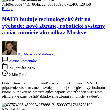
Spojenými
štátmi
Európa
NATO buduje technologický štít na
východe: nové zbrane, robotické systémy
a viac munície ako odkaz Moskve
By
Miroslav Malatinský
na
Žiadne komentáre
NATO
buduje
24. januára 2026
technologický
2 Min Read
štít
na
Doba čítania: 2 minúty/minútSeveroatlantická aliancia NATO
východe:
pripravuje zásadnú zmenu svojej obrannej stratégie na východnom
nové
krídle. V reakcii na pretrvávajúce napätie vo vzťahoch s Ruskom
zbrane,
plánuje výrazne rozšíriť skladovanie zbraní a munície, zaviesť…
robotické
systémy
a