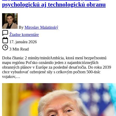
psychologickú aj technologickú obranu
By
Miroslav Malatinský
na
Žiadne komentáre
Poľsko
plánuje
17. januára 2026
armádu
3 Min Read
s
500-
Doba čítania: 2 minúty/minútAmbícia, ktorá mení bezpečnostnú
tisíc
mapu regiónu Poľsko oznámilo jeden z najambicióznejších
vojakmi:
obranných plánov v Európe za posledné desaťročia. Do roku 2039
Varšava
chce vybudovať ozbrojené sily s celkovým počtom 500-tisíc
stavia
vojakov,…
na
digitálnu,
psychologickú
aj
technologickú
obranu