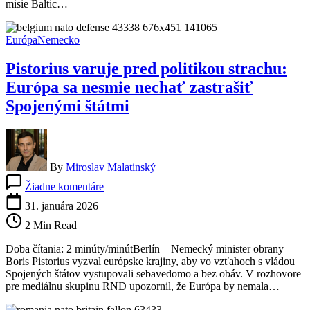
misie Baltic…
vyvolala
poplach
v
Európa
Nemecko
NATO
Pistorius varuje pred politikou strachu:
Európa sa nesmie nechať zastrašiť
Spojenými štátmi
By
Miroslav Malatinský
na
Žiadne komentáre
Pistorius
varuje
31. januára 2026
pred
2 Min Read
politikou
strachu:
Doba čítania: 2 minúty/minútBerlín – Nemecký minister obrany
Európa
Boris Pistorius vyzval európske krajiny, aby vo vzťahoch s vládou
sa
Spojených štátov vystupovali sebavedomo a bez obáv. V rozhovore
nesmie
pre mediálnu skupinu RND upozornil, že Európa by nemala…
nechať
zastrašiť