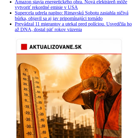
Amazon stavia energetického obra. Nová elektráreň môže
vytvoriť rekordné emisie v USA
Supercela udrela naplno: Rimavskú Sobotu zasiahla ničivá
búrka, objavil sa aj jav pripomínajúci tornádo
Prevádzal 11 migrantov a utekal pred políciou. Usvedčila ho
až DNA, dostal päť rokov väzenia