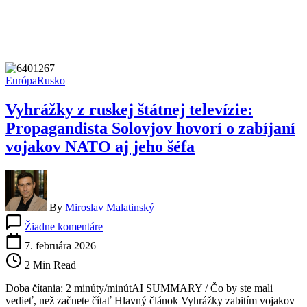
Európa
Rusko
Vyhrážky z ruskej štátnej televízie:
Propagandista Solovjov hovorí o zabíjaní
vojakov NATO aj jeho šéfa
By
Miroslav Malatinský
na
Žiadne komentáre
Vyhrážky
z
7. februára 2026
ruskej
2 Min Read
štátnej
televízie:
Doba čítania: 2 minúty/minútAI SUMMARY / Čo by ste mali
Propagandista
vedieť, než začnete čítať Hlavný článok Vyhrážky zabitím vojakov
Solovjov