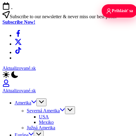
Skip
-
to
Prihlásiť sa
content
Subscribe to our newsletter & never miss our best posts.
Subscribe Now!
Facebook
X
TikTok
WhatsApp
Aktualizované.sk
Aktualizované.sk
Amerika
Severná Amerika
USA
Mexiko
Južná Amerika
Európa