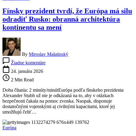
v
extrémnych
Fínsky prezident tvrdí, že Európa má silu
podmienkach
odradiť Rusko: obranná architektúra
kontinentu sa mení
By
Miroslav Malatinský
na
Žiadne komentáre
Fínsky
prezident
24. januára 2026
tvrdí,
2 Min Read
že
Európa
Doba čítania: 2 minúty/minútEurópa podľa fínskeho prezidenta
má
Alexander Stubb už nie je odkázaná na to, aby v otázkach
silu
bezpečnosti čakala na pomoc zvonka. Naopak, disponuje
odradiť
dostatočnými vojenskými aj civilnými kapacitami, ktoré jej
Rusko:
umožňujú čeliť…
obranná
architektúra
kontinentu
Európa
sa
mení