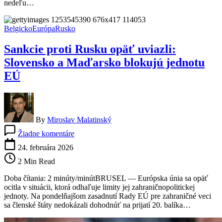
nedeľu…
Kyjev
hlási
zranených
Belgicko
Európa
Rusko
Sankcie proti Rusku opäť uviazli:
Slovensko a Maďarsko blokujú jednotu
EÚ
By
Miroslav Malatinský
na
Žiadne komentáre
Sankcie
proti
24. februára 2026
Rusku
2 Min Read
opäť
uviazli:
Doba čítania: 2 minúty/minútBRUSEL — Európska únia sa opäť
Slovensko
ocitla v situácii, ktorá odhaľuje limity jej zahraničnopolitickej
a
jednoty. Na pondelňajšom zasadnutí Rady EÚ pre zahraničné veci
Maďarsko
sa členské štáty nedokázali dohodnúť na prijatí 20. balíka…
blokujú
jednotu