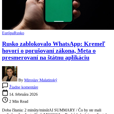
Európa
Rusko
Rusko zablokovalo WhatsApp: Kremeľ
hovorí o porušovaní zákona, Meta o
presmerovaní na štátnu aplikáciu
By
Miroslav Malatinský
na
Žiadne komentáre
Rusko
zablokovalo
14. februára 2026
WhatsApp:
2 Min Read
Kremeľ
hovorí
Doba čítania: 2 minúty/minútAI SUMMARY / Čo by ste mali
o