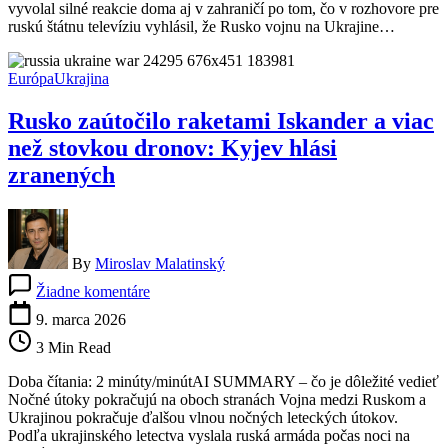
vyvolal silné reakcie doma aj v zahraničí po tom, čo v rozhovore pre
opäť
ruskú štátnu televíziu vyhlásil, že Rusko vojnu na Ukrajine…
vyvolalo
medzinárodnú
diskusiu
Európa
Ukrajina
Rusko zaútočilo raketami Iskander a viac
než stovkou dronov: Kyjev hlási
zranených
By
Miroslav Malatinský
na
Žiadne komentáre
Rusko
zaútočilo
9. marca 2026
raketami
3 Min Read
Iskander
a
Doba čítania: 2 minúty/minútAI SUMMARY – čo je dôležité vedieť
viac
Nočné útoky pokračujú na oboch stranách Vojna medzi Ruskom a
než
Ukrajinou pokračuje ďalšou vlnou nočných leteckých útokov.
stovkou
Podľa ukrajinského letectva vyslala ruská armáda počas noci na
dronov: