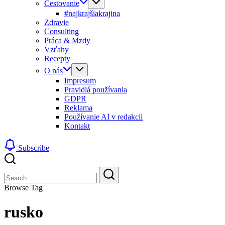
Cestovanie
#najkrajšiakrajina
Zdravie
Consulting
Práca & Mzdy
Vzťahy
Recepty
O nás
Impresum
Pravidlá používania
GDPR
Reklama
Používanie AI v redakcii
Kontakt
Subscribe
Close
Search
Search
Browse Tag
rusko