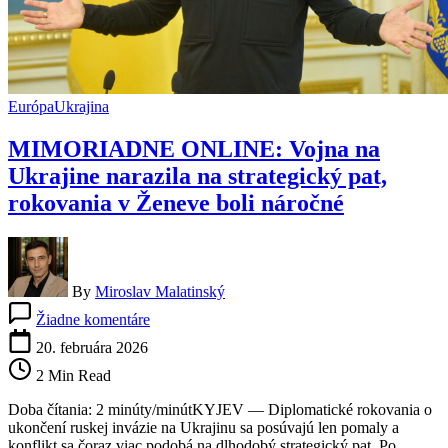
Európa
Ukrajina
MIMORIADNE ONLINE: Vojna na
Ukrajine narazila na strategický pat,
rokovania v Ženeve boli náročné
By
Miroslav Malatinský
na
Žiadne komentáre
MIMORIADNE
ONLINE:
20. februára 2026
Vojna
2 Min Read
na
Ukrajine
Doba čítania: 2 minúty/minútKYJEV — Diplomatické rokovania o
narazila
ukončení ruskej invázie na Ukrajinu sa posúvajú len pomaly a
na
konflikt sa čoraz viac podobá na dlhodobý strategický pat. Po