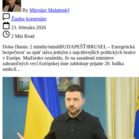
By
Miroslav Malatinský
na
Žiadne komentáre
Spor
o
23. februára 2026
ropu
2 Min Read
eskaluje:
Maďarsko
Doba čítania: 2 minúty/minútBUDAPEŠŤ/BRUSEL – Energetická
hrozí
bezpečnosť sa opäť stáva jedným z najcitlivejších politických bodov
blokádou
v Európe. Maďarsko oznámilo, že na zasadnutí ministrov
sankcií
zahraničných vecí Európskej únie zablokuje prijatie 20. balíka
EÚ,
sankcií…
Kyjev
odmieta
„ultimáta“