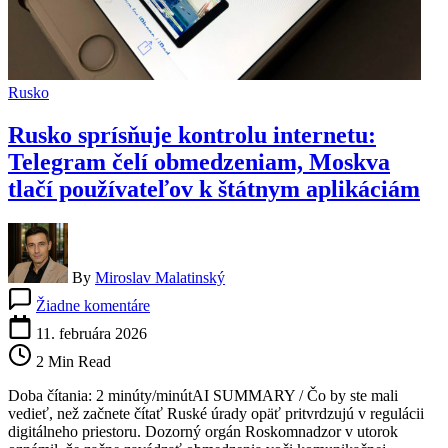
Rusko
Rusko sprísňuje kontrolu internetu:
Telegram čelí obmedzeniam, Moskva
tlačí používateľov k štátnym aplikáciám
By
Miroslav Malatinský
na
Žiadne komentáre
Rusko
sprísňuje
11. februára 2026
kontrolu
2 Min Read
internetu:
Telegram
Doba čítania: 2 minúty/minútAI SUMMARY / Čo by ste mali
čelí
vedieť, než začnete čítať Ruské úrady opäť pritvrdzujú v regulácii
obmedzeniam,
digitálneho priestoru. Dozorný orgán Roskomnadzor v utorok
Moskva