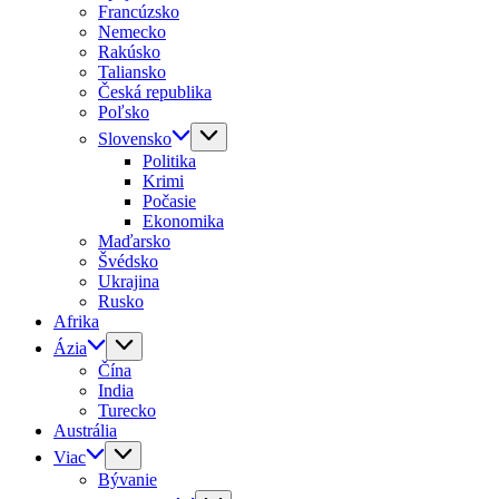
Francúzsko
Nemecko
Rakúsko
Taliansko
Česká republika
Poľsko
Slovensko
Politika
Krimi
Počasie
Ekonomika
Maďarsko
Švédsko
Ukrajina
Rusko
Afrika
Ázia
Čína
India
Turecko
Austrália
Viac
Bývanie