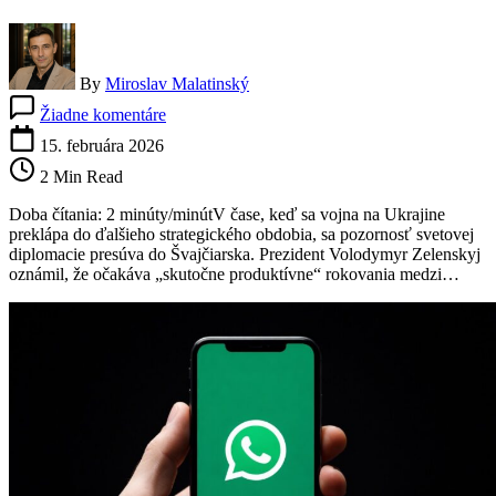
By
Miroslav Malatinský
na
Žiadne komentáre
Zelenskyj
pred
15. februára 2026
rokovaniami
2 Min Read
v
Ženeve:
Doba čítania: 2 minúty/minútV čase, keď sa vojna na Ukrajine
Európa
preklápa do ďalšieho strategického obdobia, sa pozornosť svetovej
čaká
diplomacie presúva do Švajčiarska. Prezident Volodymyr Zelenskyj
na
oznámil, že očakáva „skutočne produktívne“ rokovania medzi…
diplomatický
zlom