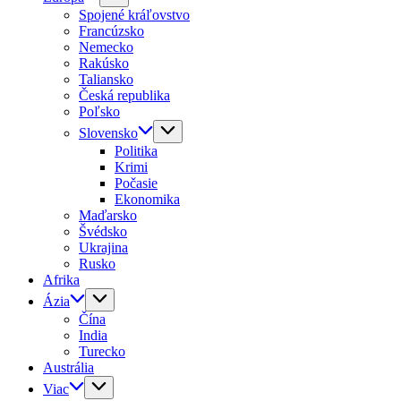
Spojené kráľovstvo
Francúzsko
Nemecko
Rakúsko
Taliansko
Česká republika
Poľsko
Slovensko
Politika
Krimi
Počasie
Ekonomika
Maďarsko
Švédsko
Ukrajina
Rusko
Afrika
Ázia
Čína
India
Turecko
Austrália
Viac