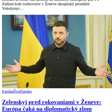
strategický
ďalšom kole rozhovorov v Ženeve ukrajinský prezident
pat,
Volodymyr…
rokovania
v
Ženeve
boli
náročné
Európa
Švajčiarsko
Zelenskyj pred rokovaniami v Ženeve:
Európa čaká na diplomatický zlom