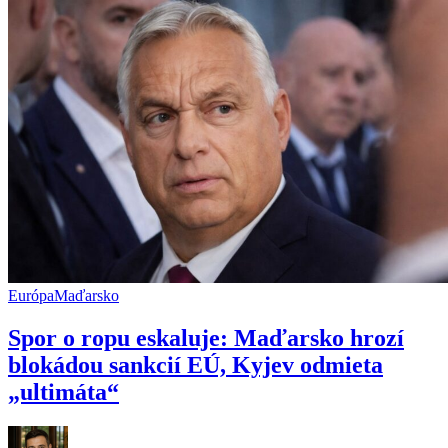
EÚ
Európa
Maďarsko
Spor o ropu eskaluje: Maďarsko hrozí
blokádou sankcií EÚ, Kyjev odmieta
„ultimáta“