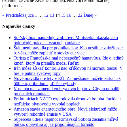
oznámil, že začne zavádzať obmedzenia voči komunikačnej
tlačí
platforme…
používateľov
k
« Predchádzajúca
1
…
12
13
14
15
16
…
22
Ďalej »
štátnym
aplikáciám
Najnovšie články
Spišský hrad napreduje v obnove. Ministerka ukázala, ako
pokračujú práce na vzácnej pamiatke
Štát mení pravidlá pre podnikateľov. Kto nestihne založiť s. r.
o. včas, môže zaplatiť o stovky eur viac
Turista z Francúzska mal nebezpečný hantavírus. Ide o jediný
kmeň, ktorý sa prenáša medzi ľuďmi
Irán môže získať kontrolu nad kľúčovou námornou trasou. V
hre je pätina svetovej ropy
Nové pravidlá pre lety v EÚ: Za meškanie môžete získať až
600 eur, pribudnú aj ďalšie výhody
V nemocnici zamenili embryá dvoch párov. Chybu odhalili
po ôsmich minútach
Pri hraniciach NATO explodovala dronová bomba. Incident
neďaleko plynovodu vyvolal poplach
Amazon stavia energetického obra. Nová elektráreň môže
vytvoriť rekordné emisie v USA
Supercela udrela naplno: Rimavskú Sobotu zasiahla ničivá
búrka, objavil sa aj jav pripomínajúci tornádo