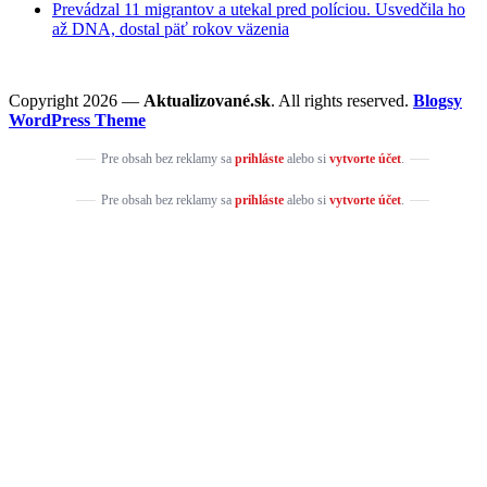
Prevádzal 11 migrantov a utekal pred políciou. Usvedčila ho
až DNA, dostal päť rokov väzenia