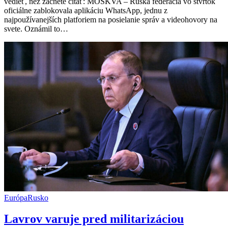
vedieť, než začnete čítať: MOSKVA – Ruská federácia vo štvrtok
porušovaní
oficiálne zablokovala aplikáciu WhatsApp, jednu z
zákona,
najpoužívanejších platforiem na posielanie správ a videohovory na
Meta
svete. Oznámil to…
o
presmerovaní
na
štátnu
aplikáciu
Európa
Rusko
Lavrov varuje pred militarizáciou