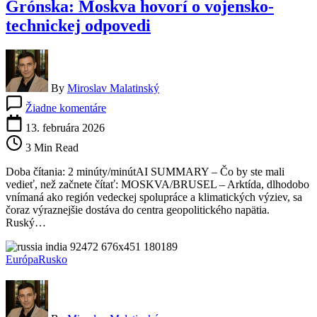
Grónska: Moskva hovorí o vojensko-
technickej odpovedi
By
Miroslav Malatinský
na
Žiadne komentáre
Lavrov
varuje
13. februára 2026
pred
3 Min Read
militarizáciou
Grónska:
Doba čítania: 2 minúty/minútAI SUMMARY – Čo by ste mali
Moskva
vedieť, než začnete čítať: MOSKVA/BRUSEL – Arktída, dlhodobo
hovorí
vnímaná ako región vedeckej spolupráce a klimatických výziev, sa
o
čoraz výraznejšie dostáva do centra geopolitického napätia.
vojensko-
Ruský…
technickej
odpovedi
Európa
Rusko