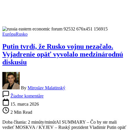
Európa
Rusko
Putin tvrdí, že Rusko vojnu nezačalo.
Vyjadrenie opäť vyvolalo medzinárodnú
diskusiu
By
Miroslav Malatinský
na
Žiadne komentáre
Putin
tvrdí,
15. marca 2026
že
2 Min Read
Rusko
vojnu
Doba čítania: 2 minúty/minútAI SUMMARY – Čo by ste mali
nezačalo.
vedieť MOSKVA / KYJEV – Ruský prezident Vladimir Putin opäť
Vyjadrenie