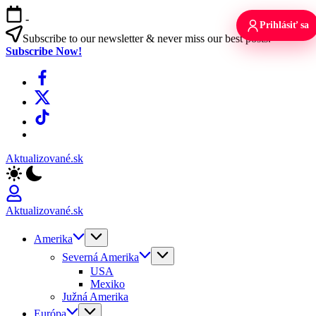
Skip
-
to
Prihlásiť sa
content
Subscribe to our newsletter & never miss our best posts.
Subscribe Now!
Facebook
X
TikTok
WhatsApp
Aktualizované.sk
Aktualizované.sk
Amerika
Severná Amerika
USA
Mexiko
Južná Amerika
Európa