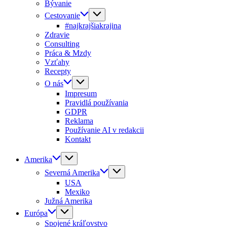
Bývanie
Cestovanie
#najkrajšiakrajina
Zdravie
Consulting
Práca & Mzdy
Vzťahy
Recepty
O nás
Impresum
Pravidlá používania
GDPR
Reklama
Používanie AI v redakcii
Kontakt
Amerika
Severná Amerika
USA
Mexiko
Južná Amerika
Európa
Spojené kráľovstvo