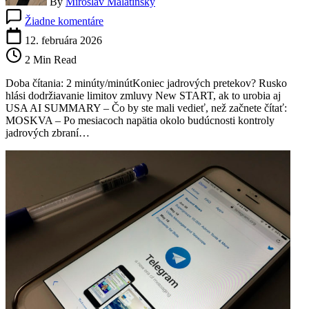
By
Miroslav Malatinský
na
Žiadne komentáre
12. februára 2026
2 Min Read
Doba čítania: 2 minúty/minútKoniec jadrových pretekov? Rusko
hlási dodržiavanie limitov zmluvy New START, ak to urobia aj
USA AI SUMMARY – Čo by ste mali vedieť, než začnete čítať:
MOSKVA – Po mesiacoch napätia okolo budúcnosti kontroly
jadrových zbraní…