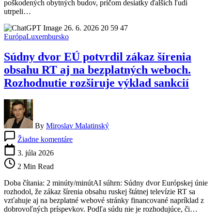
poškodených obytných budov, pričom desiatky ďalších ľudí
obetí.
utrpeli…
Ide
o
jeden
Európa
Luxembursko
z
najničivejších
Súdny dvor EÚ potvrdil zákaz šírenia
útokov
na
obsahu RT aj na bezplatných weboch.
metropolu
Rozhodnutie rozširuje výklad sankcií
za
celé
roky
vojny
By
Miroslav Malatinský
na
Žiadne komentáre
Súdny
dvor
3. júla 2026
EÚ
2 Min Read
potvrdil
zákaz
Doba čítania: 2 minúty/minútAI súhrn: Súdny dvor Európskej únie
šírenia
rozhodol, že zákaz šírenia obsahu ruskej štátnej televízie RT sa
obsahu
vzťahuje aj na bezplatné webové stránky financované napríklad z
RT
dobrovoľných príspevkov. Podľa súdu nie je rozhodujúce, či…
aj