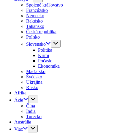
Spojené kráľovstvo
Francúzsko
Nemecko
Rakúsko
Taliansko
Česká republika
Poľsko
Slovensko
Politika
Krimi
Počasie
Ekonomika
Maďarsko
Švédsko
Ukrajina
Rusko
Afrika
Ázia
Čína
India
Turecko
Austrália
Viac