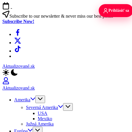
Skip
-
to
Prihlásiť sa
content
Subscribe to our newsletter & never miss our best posts.
Subscribe Now!
Facebook
X
TikTok
WhatsApp
Aktualizované.sk
Aktualizované.sk
Amerika
Severná Amerika
USA
Mexiko
Južná Amerika
Európa