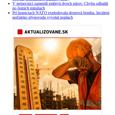
V nemocnici zamenili embryá dvoch párov. Chybu odhalili
po ôsmich minútach
Pri hraniciach NATO explodovala dronová bomba. Incident
neďaleko plynovodu vyvolal poplach