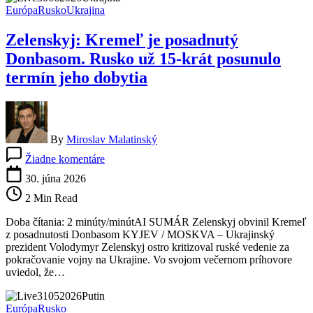
Zelenskyj
Európa
Rusko
Ukrajina
hovorí
o
Zelenskyj: Kremeľ je posadnutý
„sankciách
dlhého
Donbasom. Rusko už 15-krát posunulo
doletu“
termín jeho dobytia
By
Miroslav Malatinský
na
Žiadne komentáre
Zelenskyj:
Kremeľ
30. júna 2026
je
2 Min Read
posadnutý
Donbasom.
Doba čítania: 2 minúty/minútAI SUMÁR Zelenskyj obvinil Kremeľ
Rusko
z posadnutosti Donbasom KYJEV / MOSKVA – Ukrajinský
už
prezident Volodymyr Zelenskyj ostro kritizoval ruské vedenie za
15-
pokračovanie vojny na Ukrajine. Vo svojom večernom príhovore
krát
uviedol, že…
posunulo
termín
jeho
Európa
Rusko