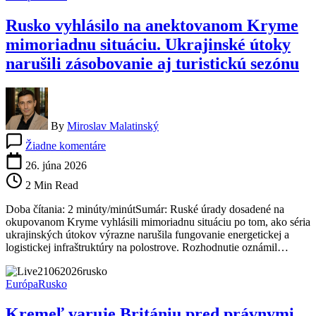
dobytia
Rusko vyhlásilo na anektovanom Kryme
mimoriadnu situáciu. Ukrajinské útoky
narušili zásobovanie aj turistickú sezónu
By
Miroslav Malatinský
na
Žiadne komentáre
Rusko
vyhlásilo
26. júna 2026
na
2 Min Read
anektovanom
Kryme
Doba čítania: 2 minúty/minútSumár: Ruské úrady dosadené na
mimoriadnu
okupovanom Kryme vyhlásili mimoriadnu situáciu po tom, ako séria
situáciu.
ukrajinských útokov výrazne narušila fungovanie energetickej a
Ukrajinské
logistickej infraštruktúry na polostrove. Rozhodnutie oznámil…
útoky
narušili
zásobovanie
Európa
Rusko
aj
turistickú
Kremeľ varuje Britániu pred právnymi
sezónu