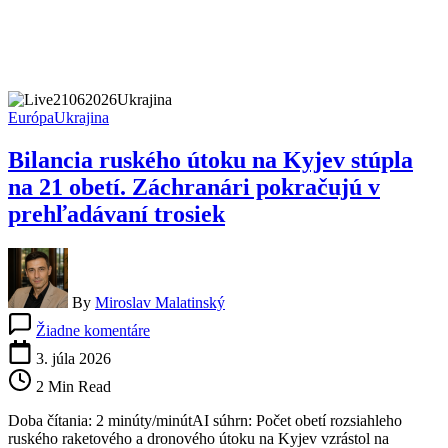
Európa
Ukrajina
Bilancia ruského útoku na Kyjev stúpla
na 21 obetí. Záchranári pokračujú v
prehľadávaní trosiek
By
Miroslav Malatinský
na
Žiadne komentáre
Bilancia
ruského
3. júla 2026
útoku
2 Min Read
na
Kyjev
Doba čítania: 2 minúty/minútAI súhrn: Počet obetí rozsiahleho
stúpla
ruského raketového a dronového útoku na Kyjev vzrástol na
na