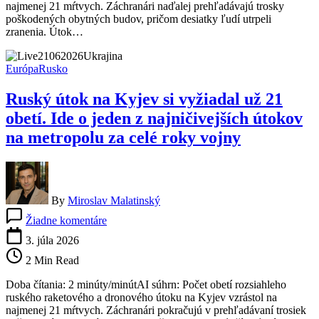
najmenej 21 mŕtvych. Záchranári naďalej prehľadávajú trosky
21
poškodených obytných budov, pričom desiatky ľudí utrpeli
obetí.
zranenia. Útok…
Záchranári
pokračujú
v
Európa
Rusko
prehľadávaní
trosiek
Ruský útok na Kyjev si vyžiadal už 21
obetí. Ide o jeden z najničivejších útokov
na metropolu za celé roky vojny
By
Miroslav Malatinský
na
Žiadne komentáre
Ruský
útok
3. júla 2026
na
2 Min Read
Kyjev
si
Doba čítania: 2 minúty/minútAI súhrn: Počet obetí rozsiahleho
vyžiadal
ruského raketového a dronového útoku na Kyjev vzrástol na
už
najmenej 21 mŕtvych. Záchranári pokračujú v prehľadávaní trosiek
21