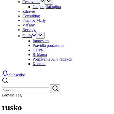
Cestovanie
#najkrajšiakrajina
Zdravie
Consulting
Práca & Mzdy
Vzťahy
Recepty
O nás
Impresum
Pravidlá používania
GDPR
Reklama
Používanie AI v redakcii
Kontakt
Subscribe
Close
Search
Search
Browse Tag
rusko