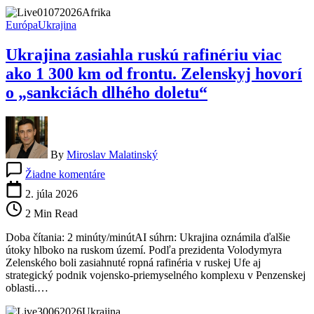
na
bezplatných
Európa
Ukrajina
weboch.
Rozhodnutie
Ukrajina zasiahla ruskú rafinériu viac
rozširuje
výklad
ako 1 300 km od frontu. Zelenskyj hovorí
sankcií
o „sankciách dlhého doletu“
By
Miroslav Malatinský
na
Žiadne komentáre
Ukrajina
zasiahla
2. júla 2026
ruskú
2 Min Read
rafinériu
viac
Doba čítania: 2 minúty/minútAI súhrn: Ukrajina oznámila ďalšie
ako
útoky hlboko na ruskom území. Podľa prezidenta Volodymyra
1
Zelenského boli zasiahnuté ropná rafinéria v ruskej Ufe aj
300
strategický podnik vojensko-priemyselného komplexu v Penzenskej
km
oblasti.…
od
frontu.