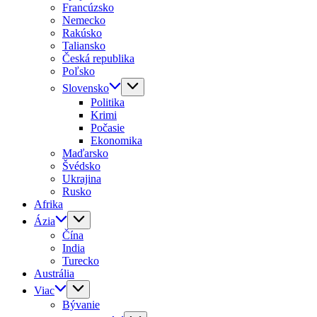
Francúzsko
Nemecko
Rakúsko
Taliansko
Česká republika
Poľsko
Slovensko
Politika
Krimi
Počasie
Ekonomika
Maďarsko
Švédsko
Ukrajina
Rusko
Afrika
Ázia
Čína
India
Turecko
Austrália
Viac
Bývanie