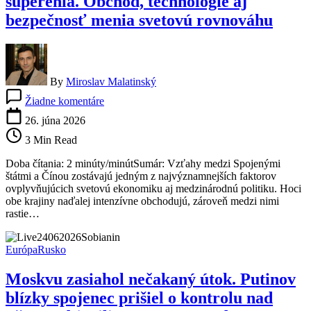
súperenia. Obchod, technológie aj
bezpečnosť menia svetovú rovnováhu
By
Miroslav Malatinský
na
Žiadne komentáre
USA
a
26. júna 2026
Čína
3 Min Read
vstupujú
do
Doba čítania: 2 minúty/minútSumár: Vzťahy medzi Spojenými
novej
štátmi a Čínou zostávajú jedným z najvýznamnejších faktorov
éry
ovplyvňujúcich svetovú ekonomiku aj medzinárodnú politiku. Hoci
súperenia.
obe krajiny naďalej intenzívne obchodujú, zároveň medzi nimi
Obchod,
rastie…
technológie
aj
bezpečnosť
Európa
Rusko
menia
svetovú
Moskvu zasiahol nečakaný útok. Putinov
rovnováhu
blízky spojenec prišiel o kontrolu nad