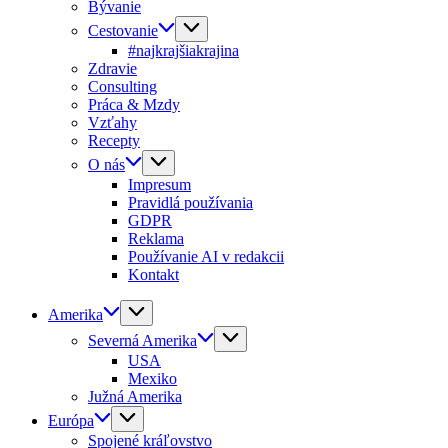
Bývanie
Cestovanie
#najkrajšiakrajina
Zdravie
Consulting
Práca & Mzdy
Vzťahy
Recepty
O nás
Impresum
Pravidlá používania
GDPR
Reklama
Používanie AI v redakcii
Kontakt
Amerika
Severná Amerika
USA
Mexiko
Južná Amerika
Európa
Spojené kráľovstvo