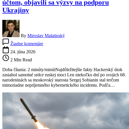
účtom, objavili sa výzvy na podporu
Ukrajiny
By
Miroslav Malatinský
na
Žiadne komentáre
Moskvu
zasiahol
24. júna 2026
nečakaný
2 Min Read
útok.
Putinov
Doba čítania: 2 minúty/minútNajdôležitejšie fakty Hackerský útok
blízky
zasiahol samotné srdce ruskej moci Len niekoľko dní po svojich 68.
spojenec
narodeninách sa moskovský starosta Sergej Sobianin stal terčom
prišiel
mimoriadne nepríjemného kybernetického incidentu. Podľa…
o
kontrolu
nad
účtom,
objavili
sa
výzvy
na
podporu