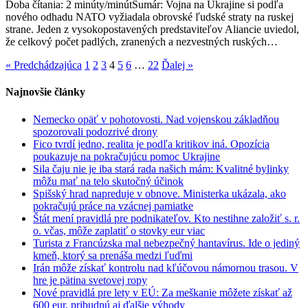
Doba čítania: 2 minúty/minútSumár: Vojna na Ukrajine si podľa
vo
nového odhadu NATO vyžiadala obrovské ľudské straty na ruskej
vojne
strane. Jeden z vysokopostavených predstaviteľov Aliancie uviedol,
na
že celkový počet padlých, zranených a nezvestných ruských…
1,3
až
« Predchádzajúca
1
2
3
4
5
6
…
22
Ďalej »
1,5
milióna
Najnovšie články
ľudí
Nemecko opäť v pohotovosti. Nad vojenskou základňou
spozorovali podozrivé drony
Fico tvrdí jedno, realita je podľa kritikov iná. Opozícia
poukazuje na pokračujúcu pomoc Ukrajine
Sila čaju nie je iba stará rada našich mám: Kvalitné bylinky
môžu mať na telo skutočný účinok
Spišský hrad napreduje v obnove. Ministerka ukázala, ako
pokračujú práce na vzácnej pamiatke
Štát mení pravidlá pre podnikateľov. Kto nestihne založiť s. r.
o. včas, môže zaplatiť o stovky eur viac
Turista z Francúzska mal nebezpečný hantavírus. Ide o jediný
kmeň, ktorý sa prenáša medzi ľuďmi
Irán môže získať kontrolu nad kľúčovou námornou trasou. V
hre je pätina svetovej ropy
Nové pravidlá pre lety v EÚ: Za meškanie môžete získať až
600 eur, pribudnú aj ďalšie výhody