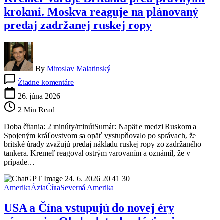
krokmi. Moskva reaguje na plánovaný
predaj zadržanej ruskej ropy
By
Miroslav Malatinský
na
Žiadne komentáre
Kremeľ
varuje
26. júna 2026
Britániu
2 Min Read
pred
právnymi
Doba čítania: 2 minúty/minútSumár: Napätie medzi Ruskom a
krokmi.
Spojeným kráľovstvom sa opäť vystupňovalo po správach, že
Moskva
britské úrady zvažujú predaj nákladu ruskej ropy zo zadržaného
reaguje
tankera. Kremeľ reagoval ostrým varovaním a oznámil, že v
na
prípade…
plánovaný
predaj
zadržanej
Amerika
Ázia
Čína
Severná Amerika
ruskej
ropy
USA a Čína vstupujú do novej éry