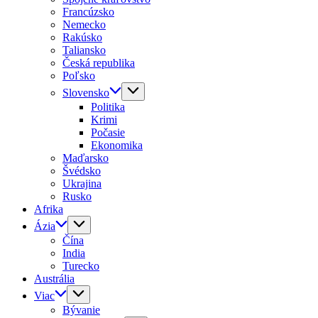
Francúzsko
Nemecko
Rakúsko
Taliansko
Česká republika
Poľsko
Slovensko
Politika
Krimi
Počasie
Ekonomika
Maďarsko
Švédsko
Ukrajina
Rusko
Afrika
Ázia
Čína
India
Turecko
Austrália
Viac
Bývanie