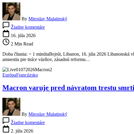
By
Miroslav Malatinský
na
Žiadne komentáre
Libanon
pripravuje
16. júla 2026
veľkú
2 Min Read
reformu
trestného
Doba čítania: < 1 minútaBejrút, Libanon, 16. júla 2026 Libanonská vl
práva.
amnestiu pre tisíce väzňov, zásadnú reformu…
Amnestie
aj
zrušenie
Európa
Francúzsko
trestu
smrti
Macron varuje pred návratom trestu smrti
rozdeľujú
krajinu
By
Miroslav Malatinský
na
Žiadne komentáre
Macron
varuje
2. júla 2026