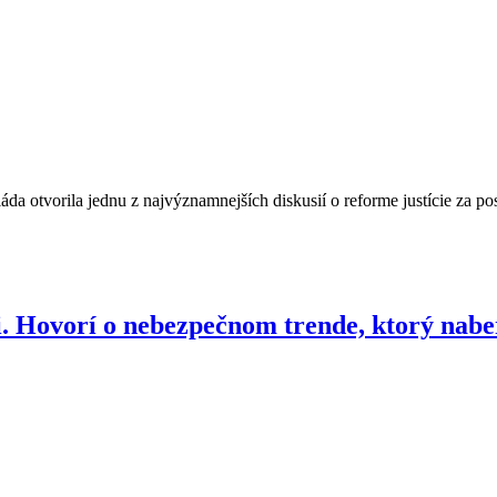
áda otvorila jednu z najvýznamnejších diskusií o reforme justície za p
. Hovorí o nebezpečnom trende, ktorý naber