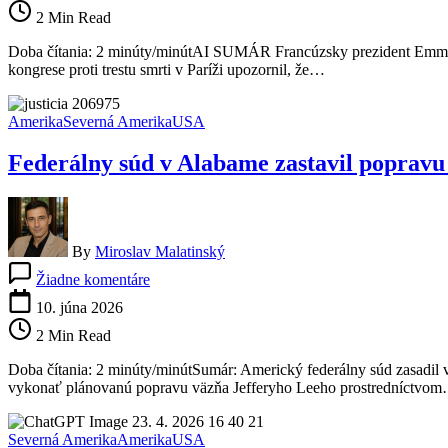
pred
2 Min Read
návratom
trestu
Doba čítania: 2 minúty/minútAI SUMÁR Francúzsky prezident Emmanuel
smrti.
kongrese proti trestu smrti v Paríži upozornil, že…
Hovorí
o
nebezpečnom
Amerika
Severná Amerika
USA
trende,
ktorý
Federálny súd v Alabame zastavil popravu
naberá
na
sile
By
Miroslav Malatinský
na
Žiadne komentáre
Federálny
súd
10. júna 2026
v
2 Min Read
Alabame
zastavil
Doba čítania: 2 minúty/minútSumár: Americký federálny súd zasadil
popravu
vykonať plánovanú popravu väzňa Jefferyho Leeho prostredníctvo
dusíkom:
Kontroverzná
metóda
Severná Amerika
Amerika
USA