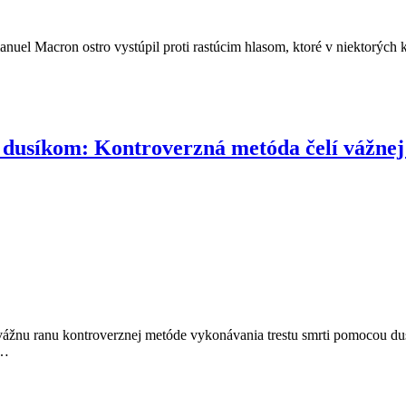
 Macron ostro vystúpil proti rastúcim hlasom, ktoré v niektorých kraj
 dusíkom: Kontroverzná metóda čelí vážnej
 vážnu ranu kontroverznej metóde vykonávania trestu smrti pomocou 
m…