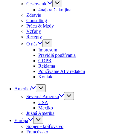
Cestovanie
#najkrajšiakrajina
Zdravie
Consulting
Práca & Mzdy
Vzťahy
Recepty
O nás
Impresum
Pravidlá používania
GDPR
Reklama
Používanie AI v redakcii
Kontakt
Amerika
Severná Amerika
USA
Mexiko
Južná Amerika
Európa
Spojené kráľovstvo
Francúzsko