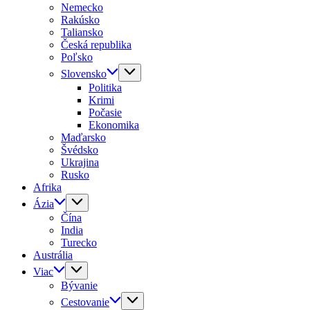
Nemecko
Rakúsko
Taliansko
Česká republika
Poľsko
Slovensko
Politika
Krimi
Počasie
Ekonomika
Maďarsko
Švédsko
Ukrajina
Rusko
Afrika
Ázia
Čína
India
Turecko
Austrália
Viac
Bývanie
Cestovanie