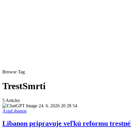
Browse Tag
TrestSmrti
5 Articles
Ázia
Libanon
Libanon pripravuje veľkú reformu trestnéh