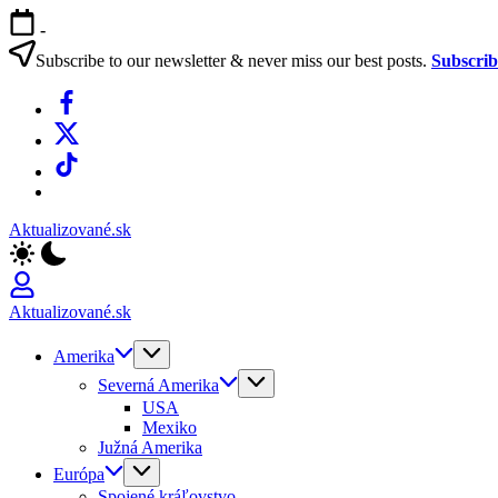
Skip
-
to
content
Subscribe to our newsletter & never miss our best posts.
Subscri
Facebook
X
TikTok
WhatsApp
Aktualizované.sk
Aktualizované.sk
Amerika
Severná Amerika
USA
Mexiko
Južná Amerika
Európa
Spojené kráľovstvo