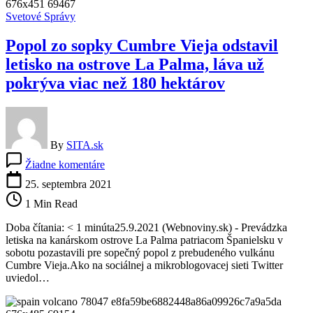
toxické
Svetové Správy
plyny
(foto)
Popol zo sopky Cumbre Vieja odstavil
letisko na ostrove La Palma, láva už
pokrýva viac než 180 hektárov
By
SITA.sk
na
Žiadne komentáre
Popol
zo
25. septembra 2021
sopky
1 Min Read
Cumbre
Vieja
Doba čítania: < 1 minúta25.9.2021 (Webnoviny.sk) - Prevádzka
odstavil
letiska na kanárskom ostrove La Palma patriacom Španielsku v
letisko
sobotu pozastavili pre sopečný popol z prebudeného vulkánu
na
Cumbre Vieja.Ako na sociálnej a mikroblogovacej sieti Twitter
ostrove
uviedol…
La
Palma,
láva