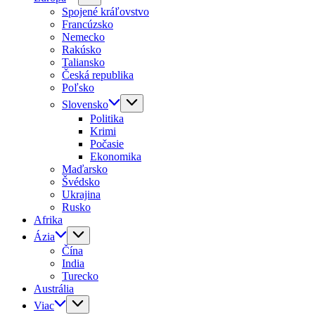
Spojené kráľovstvo
Francúzsko
Nemecko
Rakúsko
Taliansko
Česká republika
Poľsko
Slovensko
Politika
Krimi
Počasie
Ekonomika
Maďarsko
Švédsko
Ukrajina
Rusko
Afrika
Ázia
Čína
India
Turecko
Austrália
Viac