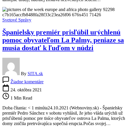
najmenej
13
ľudí
Svetové Správy
Španielsky premiér prisľúbil urýchlenú
pomoc obyvateľom La Palmy, peniaze sa
musia dostať k ľuďom v núdzi
By
SITA.sk
na
Žiadne komentáre
Španielsky
premiér
24. októbra 2021
prisľúbil
1 Min Read
urýchlenú
pomoc
Doba čítania: < 1 minúta24.10.2021 (Webnoviny.sk) - Španielsky
obyvateľom
premiér Pedro Sánchez v sobotu vyhlásil, že jeho vláda urýchli už
La
prisľúbenú pomoc pre tisíce obyvateľov ostrova La Palma, ktorých
Palmy,
domy zničila pretrvávajúca sopečná erupcia.Počas svojej…
peniaze