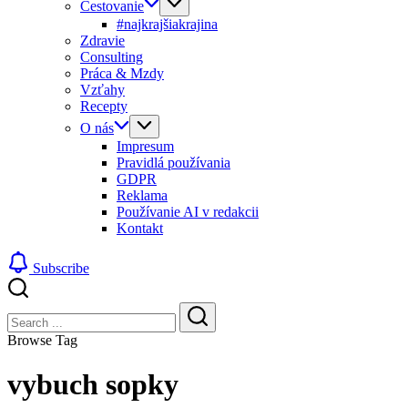
Cestovanie
#najkrajšiakrajina
Zdravie
Consulting
Práca & Mzdy
Vzťahy
Recepty
O nás
Impresum
Pravidlá používania
GDPR
Reklama
Používanie AI v redakcii
Kontakt
Subscribe
Close
Search
Search
Browse Tag
vybuch sopky