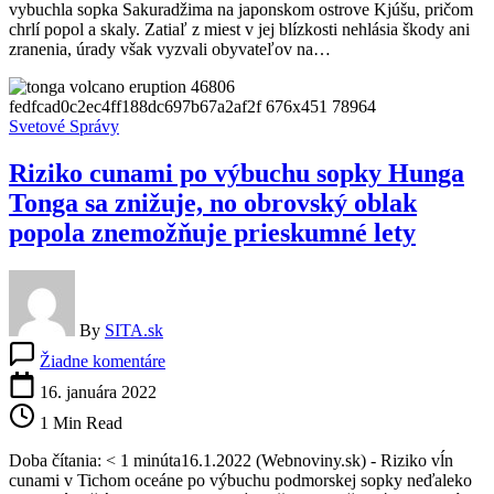
vybuchla sopka Sakuradžima na japonskom ostrove Kjúšu, pričom
úrady
chrlí popol a skaly. Zatiaľ z miest v jej blízkosti nehlásia škody ani
odporučili
zranenia, úrady však vyzvali obyvateľov na…
miestnym
obyvateľom
evakuáciu
Svetové Správy
Riziko cunami po výbuchu sopky Hunga
Tonga sa znižuje, no obrovský oblak
popola znemožňuje prieskumné lety
By
SITA.sk
na
Žiadne komentáre
Riziko
cunami
16. januára 2022
po
1 Min Read
výbuchu
sopky
Doba čítania: < 1 minúta16.1.2022 (Webnoviny.sk) - Riziko vĺn
Hunga
cunami v Tichom oceáne po výbuchu podmorskej sopky neďaleko
Tonga