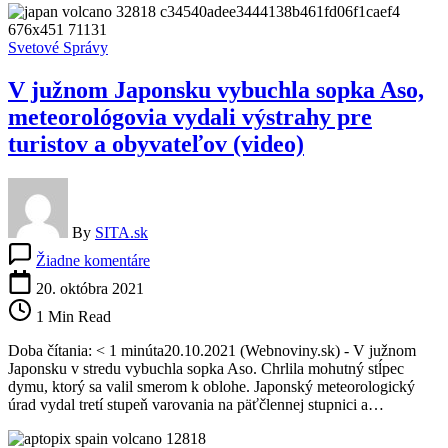
sa
musia
dostať
Svetové Správy
k
ľuďom
V južnom Japonsku vybuchla sopka Aso,
v
núdzi
meteorológovia vydali výstrahy pre
turistov a obyvateľov (video)
By
SITA.sk
na
Žiadne komentáre
V
južnom
20. októbra 2021
Japonsku
1 Min Read
vybuchla
sopka
Doba čítania: < 1 minúta20.10.2021 (Webnoviny.sk) - V južnom
Aso,
Japonsku v stredu vybuchla sopka Aso. Chrlila mohutný stĺpec
meteorológovia
dymu, ktorý sa valil smerom k oblohe. Japonský meteorologický
vydali
úrad vydal tretí stupeň varovania na päťčlennej stupnici a…
výstrahy
pre
turistov