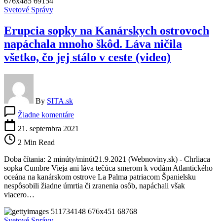
už
Svetové Správy
pokrýva
viac
Erupcia sopky na Kanárskych ostrovoch
než
180
napáchala mnoho škôd. Láva ničila
hektárov
všetko, čo jej stálo v ceste (video)
By
SITA.sk
na
Žiadne komentáre
Erupcia
sopky
21. septembra 2021
na
2 Min Read
Kanárskych
ostrovoch
Doba čítania: 2 minúty/minút21.9.2021 (Webnoviny.sk) - Chrliaca
napáchala
sopka Cumbre Vieja ani láva tečúca smerom k vodám Atlantického
mnoho
oceána na kanárskom ostrove La Palma patriacom Španielsku
škôd.
nespôsobili žiadne úmrtia či zranenia osôb, napáchali však
Láva
viacero…
ničila
všetko,
čo
Svetové Správy