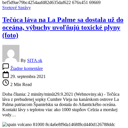
a
Svetové Správy
obyvateľov
(video)
Tečúca láva na La Palme sa dostala už do
oceána, výbuchy uvoľňujú toxické plyny
(foto)
By
SITA.sk
na
Žiadne komentáre
Tečúca
láva
29. septembra 2021
na
2 Min Read
La
Palme
Doba čítania: 2 minúty/minút29.9.2021 (Webnoviny.sk) - Tečúca
sa
láva z prebudenej sopky Cumbre Vieja na kanárskom ostrove La
dostala
Palma patriacom Španielsku sa dostala do Atlantického oceána.
už
Kontakt lávy s teplotou viac ako 1000 stupňov Celzia a morskej
do
vody…
oceána,
výbuchy
uvoľňujú