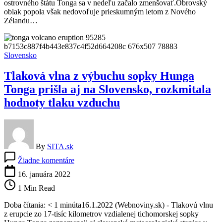
ostrovného štátu Tonga sa v nedeľu začalo zmenšovať.Obrovský
sa
oblak popola však nedovoľuje prieskumným letom z Nového
znižuje,
Zélandu…
no
obrovský
oblak
popola
Slovensko
znemožňuje
prieskumné
Tlaková vlna z výbuchu sopky Hunga
lety
Tonga prišla aj na Slovensko, rozkmitala
hodnoty tlaku vzduchu
By
SITA.sk
na
Žiadne komentáre
Tlaková
vlna
16. januára 2022
z
1 Min Read
výbuchu
sopky
Doba čítania: < 1 minúta16.1.2022 (Webnoviny.sk) - Tlakovú vlnu
Hunga
z erupcie zo 17-tisíc kilometrov vzdialenej tichomorskej sopky
Tonga