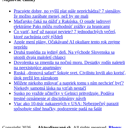
Cumbre
Vieja
Pracujete dobre, no vyšší plat stále neprichádza? 7 signálov,
že možno zarábate menej, než by ste mali
Maďarsko čaká na dážď z Rakúska. O osude jadrovej
elektrárne Paks môžu rozhodnúť zrážky za hranicami
Čo variť, keď už naozaj neviete? 7 jednoduchých večerí,
ktoré zachránia celý týždeň
Apple mení plány. Očakávané AI okuliare tento rok zrejme
neprídu
Druhá tragédia za jediný deň. Na východe Slovenska sa
utopili dvaja maloletí chlapci
Dovolenka sa zmenila na nočnú moru. Desiatky rodín naleteli
na neexistujúce apartmány
Ruská „dronová safari“ šokuje svet. Civilistu lovili ako korisť,
útok prežil len zázrakom
Môžete niekoho milovať a napriek tomu s ním nechcieť byť?
Niekedy samotná láska na vzťah nestačí
Susko po vražde učiteľky v Gelnici pritvrdzuje. Podáva
trestné oznámenie aj disciplinárny návrh
Viac ako 10-tisíc nakazených v USA: Nebezpečný parazit
spôsobuje silné hnačky, podozrenie padá na šalát
Copyright 2026 —
Aktualizované.sk
. All rights reserved.
Blogsy