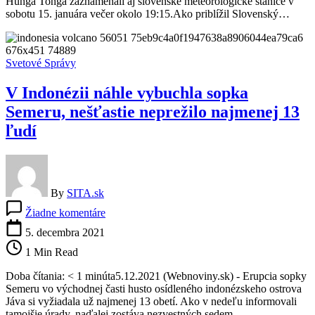
Hunga Tonga zaznamenali aj slovenské meteorologické stanice v
prišla
sobotu 15. januára večer okolo 19:15.Ako priblížil Slovenský…
aj
na
Slovensko,
rozkmitala
Svetové Správy
hodnoty
tlaku
V Indonézii náhle vybuchla sopka
vzduchu
Semeru, nešťastie neprežilo najmenej 13
ľudí
By
SITA.sk
na
Žiadne komentáre
V
Indonézii
5. decembra 2021
náhle
1 Min Read
vybuchla
sopka
Doba čítania: < 1 minúta5.12.2021 (Webnoviny.sk) - Erupcia sopky
Semeru,
Semeru vo východnej časti husto osídleného indonézskeho ostrova
nešťastie
Jáva si vyžiadala už najmenej 13 obetí. Ako v nedeľu informovali
neprežilo
tamojšie úrady, naďalej zostáva nezvestných sedem…