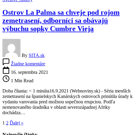
jej
stálo
Ostrov La Palma sa chveje pod rojom
v
ceste
zemetrasení, odborníci sa obávajú
(video)
výbuchu sopky Cumbre Vieja
By
SITA.sk
na
Žiadne komentáre
Ostrov
La
16. septembra 2021
Palma
1 Min Read
sa
chveje
Doba čítania: < 1 minúta16.9.2021 (Webnoviny.sk) - Séria menších
pod
zemetrasení na španielskych Kanárskych ostrovoch prinútila úrady k
rojom
vydaniu varovania pred možnou sopečnou erupciou. Podľa
zemetrasení,
nemenovaného úradníka v oblasti severozápadnej Afriky
odborníci
dochádza…
sa
obávajú
1
2
Ďalej »
výbuchu
sopky
Najnovšie články