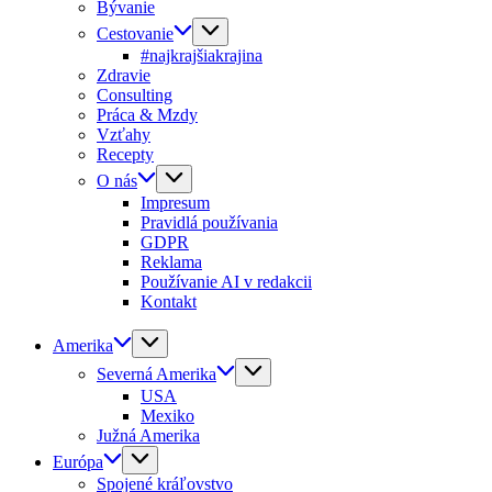
Bývanie
Cestovanie
#najkrajšiakrajina
Zdravie
Consulting
Práca & Mzdy
Vzťahy
Recepty
O nás
Impresum
Pravidlá používania
GDPR
Reklama
Používanie AI v redakcii
Kontakt
Amerika
Severná Amerika
USA
Mexiko
Južná Amerika
Európa
Spojené kráľovstvo