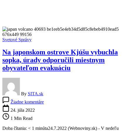
Svetové Správy
Na japonskom ostrove Kjúšu vybuchla
sopka, úrady odporučili miestnym
obyvateľom evakuáciu
By
SITA.sk
na
Žiadne komentáre
Na
japonskom
24. júla 2022
ostrove
1 Min Read
Kjúšu
vybuchla
Doba čítania: < 1 minúta24.7.2022 (Webnoviny.sk) - V nedeľu
sopka,