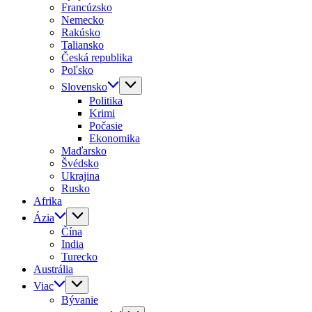
Francúzsko
Nemecko
Rakúsko
Taliansko
Česká republika
Poľsko
Slovensko
Politika
Krimi
Počasie
Ekonomika
Maďarsko
Švédsko
Ukrajina
Rusko
Afrika
Ázia
Čína
India
Turecko
Austrália
Viac
Bývanie