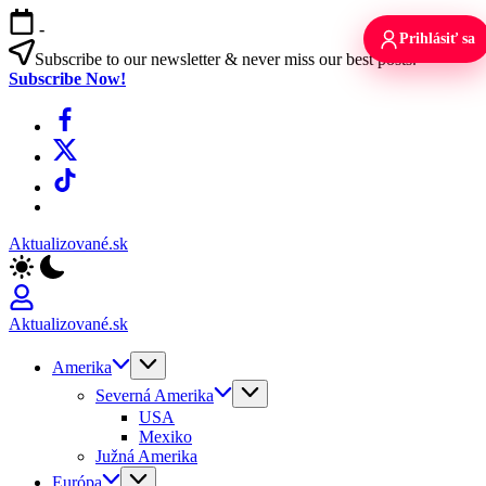
Skip
-
to
Prihlásiť sa
content
Subscribe to our newsletter & never miss our best posts.
Subscribe Now!
Facebook
X
TikTok
WhatsApp
Aktualizované.sk
Aktualizované.sk
Amerika
Severná Amerika
USA
Mexiko
Južná Amerika
Európa