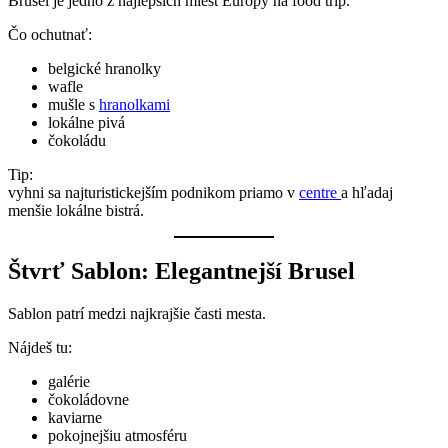
Brusel je jedno z najlepších miest Európy na food trip.
Čo ochutnať:
belgické hranolky
wafle
mušle s
hranolkami
lokálne pivá
čokoládu
Tip:
vyhni sa najturistickejším podnikom priamo v
centre
a hľadaj
menšie lokálne bistrá.
Štvrť Sablon: Elegantnejší Brusel
Sablon patrí medzi najkrajšie časti mesta.
Nájdeš tu:
galérie
čokoládovne
kaviarne
pokojnejšiu atmosféru