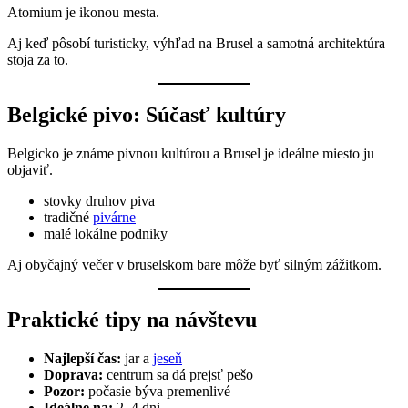
Atomium je ikonou mesta.
Aj keď pôsobí turisticky, výhľad na Brusel a samotná architektúra
stoja za to.
Belgické pivo: Súčasť kultúry
Belgicko je známe pivnou kultúrou a Brusel je ideálne miesto ju
objaviť.
stovky druhov piva
tradičné
pivárne
malé lokálne podniky
Aj obyčajný večer v bruselskom bare môže byť silným zážitkom.
Praktické tipy na návštevu
Najlepší čas:
jar a
jeseň
Doprava:
centrum sa dá prejsť pešo
Pozor:
počasie býva premenlivé
Ideálne na:
2–4 dni