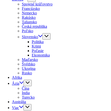
Spojené kráľovstvo
Francúzsko
Nemecko
Rakúsko
Taliansko
Česká republika
Poľsko
Slovensko
Politika
Krimi
Počasie
Ekonomika
Maďarsko
Švédsko
Ukrajina
Rusko
Afrika
Ázia
Čína
India
Turecko
Austrália
Viac