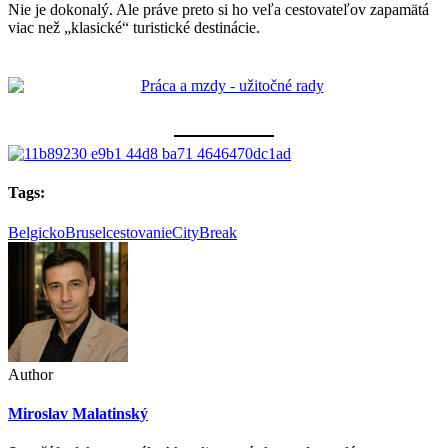
Nie je dokonalý. Ale práve preto si ho veľa cestovateľov zapamätá
viac než „klasické“ turistické destinácie.
Tags:
Belgicko
Brusel
cestovanie
CityBreak
Author
Miroslav Malatinský