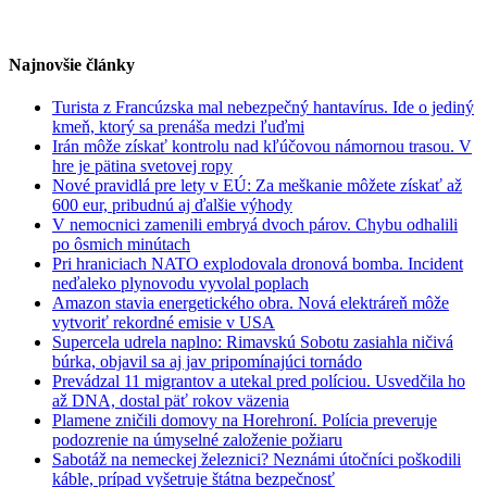
Najnovšie články
Turista z Francúzska mal nebezpečný hantavírus. Ide o jediný
kmeň, ktorý sa prenáša medzi ľuďmi
Irán môže získať kontrolu nad kľúčovou námornou trasou. V
hre je pätina svetovej ropy
Nové pravidlá pre lety v EÚ: Za meškanie môžete získať až
600 eur, pribudnú aj ďalšie výhody
V nemocnici zamenili embryá dvoch párov. Chybu odhalili
po ôsmich minútach
Pri hraniciach NATO explodovala dronová bomba. Incident
neďaleko plynovodu vyvolal poplach
Amazon stavia energetického obra. Nová elektráreň môže
vytvoriť rekordné emisie v USA
Supercela udrela naplno: Rimavskú Sobotu zasiahla ničivá
búrka, objavil sa aj jav pripomínajúci tornádo
Prevádzal 11 migrantov a utekal pred políciou. Usvedčila ho
až DNA, dostal päť rokov väzenia
Plamene zničili domovy na Horehroní. Polícia preveruje
podozrenie na úmyselné založenie požiaru
Sabotáž na nemeckej železnici? Neznámi útočníci poškodili
káble, prípad vyšetruje štátna bezpečnosť