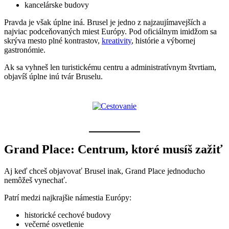
kancelárske budovy
Pravda je však úplne iná. Brusel je jedno z najzaujímavejších a
najviac podceňovaných miest Európy. Pod oficiálnym imidžom sa
skrýva mesto plné kontrastov,
kreativity
, histórie a výbornej
gastronómie.
Ak sa vyhneš len turistickému centru a administratívnym štvrtiam,
objavíš úplne inú tvár Bruselu.
Grand Place: Centrum, ktoré musíš zažiť
Aj keď chceš objavovať Brusel inak, Grand Place jednoducho
nemôžeš vynechať.
Patrí medzi najkrajšie námestia Európy:
historické cechové budovy
večerné osvetlenie