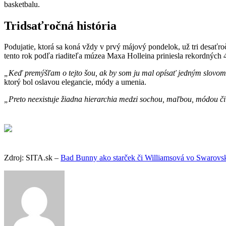
basketbalu.
Tridsaťročná história
Podujatie, ktorá sa koná vždy v prvý májový pondelok, už tri desaťro
tento rok podľa riaditeľa múzea Maxa Holleina priniesla rekordných 
„Keď premýšľam o tejto šou, ak by som ju mal opísať jedným slovom
ktorý bol oslavou elegancie, módy a umenia.
„Preto neexistuje žiadna hierarchia medzi sochou, maľbou, módou či
Zdroj: SITA.sk –
Bad Bunny ako starček či Williamsová vo Swarovsko