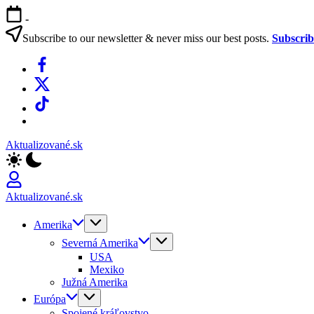
Skip
-
to
content
Subscribe to our newsletter & never miss our best posts.
Subscri
Facebook
X
TikTok
WhatsApp
Aktualizované.sk
Aktualizované.sk
Amerika
Severná Amerika
USA
Mexiko
Južná Amerika
Európa
Spojené kráľovstvo