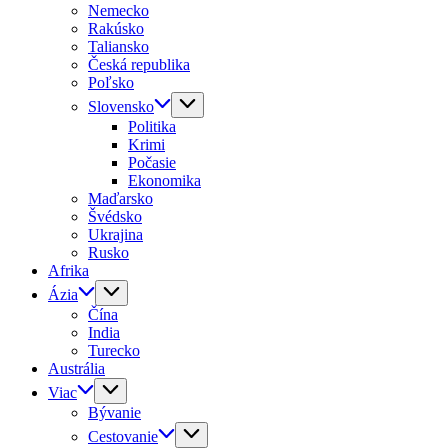
Nemecko
Rakúsko
Taliansko
Česká republika
Poľsko
Slovensko
Politika
Krimi
Počasie
Ekonomika
Maďarsko
Švédsko
Ukrajina
Rusko
Afrika
Ázia
Čína
India
Turecko
Austrália
Viac
Bývanie
Cestovanie