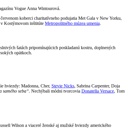
 magazínu Vogue Anna Wintourová.
a červenom koberci charitatívneho podujatia Met Gala v New Yorku,
“
v Kostýmovom inštitúte
Metropolitného múzea umenia
.
 oslnivých šatách pripomínajúcich poskladanú kostru, doplnených
ysokých opätkoch.
lšie hviezdy: Madonna, Cher,
Stevie Nicks
, Sabrina Carpenter, Doja
ia samého seba“.
Nechýbali módni tvorcovia
Donatella Versace
, Tom
ussell Wilson a viaceré ženské aj mužské hviezdy amerického