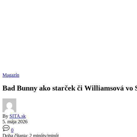
Magazín
Bad Bunny ako starček či Williamsová vo S
By
SITA.sk
5. mája 2026
0
Doba čítania:
2
minúty/minút