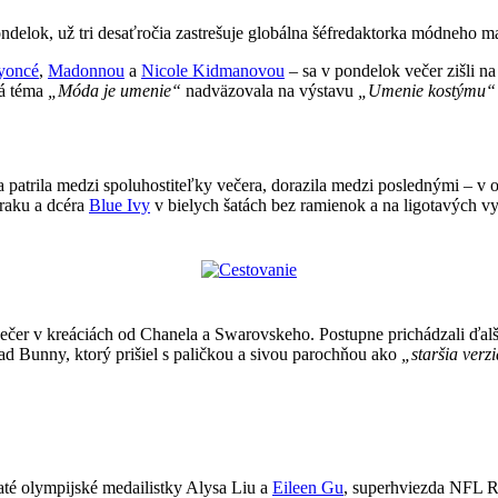
ondelok, už tri desaťročia zastrešuje globálna šéfredaktorka módneho
yoncé
,
Madonnou
a
Nicole Kidmanovou
– sa v pondelok večer zišli n
ná téma
„Móda je umenie“
nadväzovala na výstavu
„Umenie kostýmu
a patrila medzi spoluhostiteľky večera, dorazila medzi poslednými – v
raku a dcéra
Blue Ivy
v bielych šatách bez ramienok a na ligotavých v
večer v kreáciách od Chanela a Swarovskeho. Postupne prichádzali ďa
Bunny, ktorý prišiel s paličkou a sivou parochňou ako
„staršia verz
laté olympijské medailistky Alysa Liu a
Eileen Gu
, superhviezda NFL R