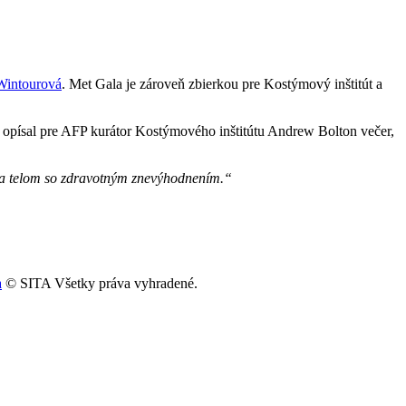
Wintourová
. Met Gala je zároveň zbierkou pre Kostýmový inštitút a
opísal pre AFP kurátor Kostýmového inštitútu Andrew Bolton večer,
m a telom so zdravotným znevýhodnením.“
a
© SITA Všetky práva vyhradené.