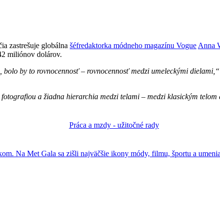
čia zastrešuje globálna
šéfredaktorka módneho magazínu Vogue
Anna 
42 miliónov dolárov.
, bolo by to rovnocennosť – rovnocennosť medzi umeleckými dielami,“
 fotografiou a žiadna hierarchia medzi telami – medzi klasickým telo
m. Na Met Gala sa zišli najväčšie ikony módy, filmu, športu a umeni