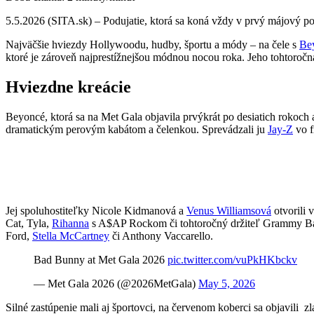
5.5.2026 (SITA.sk) – Podujatie, ktorá sa koná vždy v prvý májový p
Najväčšie hviezdy Hollywoodu, hudby, športu a módy – na čele s
Be
ktoré je zároveň najprestížnejšou módnou nocou roka. Jeho tohtoroč
Hviezdne kreácie
Beyoncé, ktorá sa na Met Gala objavila prvýkrát po desiatich rokoch 
dramatickým perovým kabátom a čelenkou. Sprevádzali ju
Jay‑Z
vo f
Jej spoluhostiteľky Nicole Kidmanová a
Venus Williamsová
otvorili 
Cat, Tyla,
Rihanna
s A$AP Rockom či tohtoročný držiteľ Grammy Bad 
Ford,
Stella McCartney
či Anthony Vaccarello.
Bad Bunny at Met Gala 2026
pic.twitter.com/vuPkHKbckv
— Met Gala 2026 (@2026MetGala)
May 5, 2026
Silné zastúpenie mali aj športovci, na červenom koberci sa objavili z