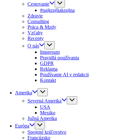
Cestovanie
#najkrajšiakrajina
Zdravie
Consulting
Práca & Mzdy
Vzťahy
Recepty
O nás
Impresum
Pravidlá používania
GDPR
Reklama
Používanie AI v redakcii
Kontakt
Amerika
Severná Amerika
USA
Mexiko
Južná Amerika
Európa
Spojené kráľovstvo
Francúzsko