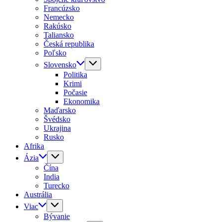
Francúzsko
Nemecko
Rakúsko
Taliansko
Česká republika
Poľsko
Slovensko
Politika
Krimi
Počasie
Ekonomika
Maďarsko
Švédsko
Ukrajina
Rusko
Afrika
Ázia
Čína
India
Turecko
Austrália
Viac
Bývanie