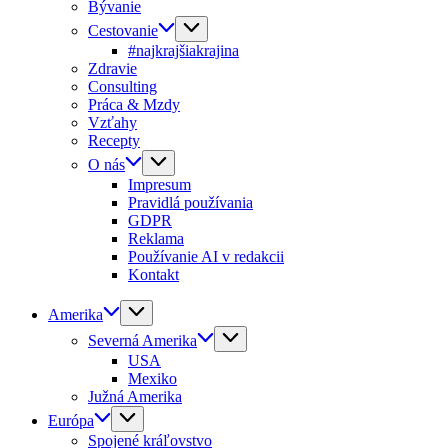
Bývanie
Cestovanie
#najkrajšiakrajina
Zdravie
Consulting
Práca & Mzdy
Vzťahy
Recepty
O nás
Impresum
Pravidlá používania
GDPR
Reklama
Používanie AI v redakcii
Kontakt
Amerika
Severná Amerika
USA
Mexiko
Južná Amerika
Európa
Spojené kráľovstvo