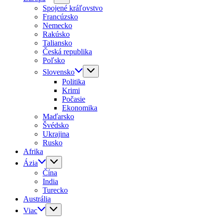
Spojené kráľovstvo
Francúzsko
Nemecko
Rakúsko
Taliansko
Česká republika
Poľsko
Slovensko
Politika
Krimi
Počasie
Ekonomika
Maďarsko
Švédsko
Ukrajina
Rusko
Afrika
Ázia
Čína
India
Turecko
Austrália
Viac