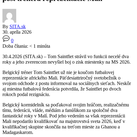
By
SITA.sk
30. apríla 2026
0
Doba čítania:
< 1
minúta
30.4.2026 (SITA.sk) – Tom Saintfiet strávil vo funkcii necelé dva
roky a jeho zverencom nevyšiel boj o zisk miestenky na MS 2026.
Belgický tréner Tom Saintfiet už nie je koučom futbalovej
reprezentácie afrického Mali. Päťdesiattriročný svetobežník o
svojom odchode z postu informoval na sociálnych sieťach. Neskôr
aj miestna futbalová federácia potvrdila, že Saintfiet po dvoch
rokoch podal rezignáciu.
Belgický kormidelník sa poďakoval svojim hráčom, realizačnému
tímu, federácii, vláde, médiám a fanúšikom za spoločné dva
fantastické roky v Malí. Pod jeho vedením sa však reprezentácii
Mali nepodarilo kvalifikovať na majstrovstvá sveta 2026, keď v
kvalifikačnej skupine skončila na treťom mieste za Ghanou a
Madagaskarom.