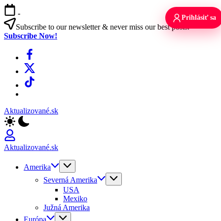
Skip
-
to
Prihlásiť sa
content
Subscribe to our newsletter & never miss our best posts.
Subscribe Now!
Facebook
X
TikTok
WhatsApp
Aktualizované.sk
Aktualizované.sk
Amerika
Severná Amerika
USA
Mexiko
Južná Amerika
Európa