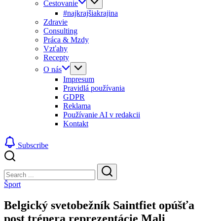
Cestovanie
#najkrajšiakrajina
Zdravie
Consulting
Práca & Mzdy
Vzťahy
Recepty
O nás
Impresum
Pravidlá používania
GDPR
Reklama
Používanie AI v redakcii
Kontakt
Subscribe
Close
Search
Search
Šport
Belgický svetobežník Saintfiet opúšťa
post trénera reprezentácie Mali