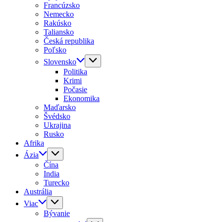
Francúzsko
Nemecko
Rakúsko
Taliansko
Česká republika
Poľsko
Slovensko
Politika
Krimi
Počasie
Ekonomika
Maďarsko
Švédsko
Ukrajina
Rusko
Afrika
Ázia
Čína
India
Turecko
Austrália
Viac
Bývanie