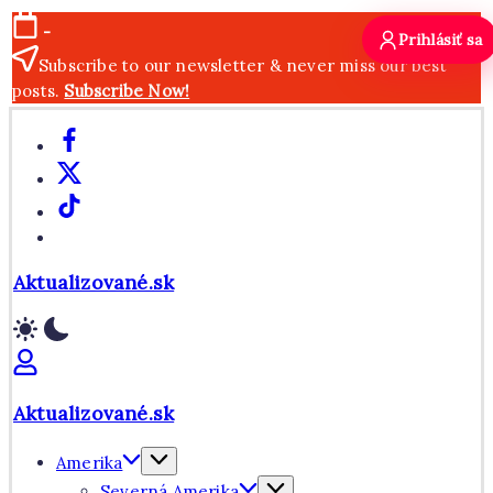
Skip
-
Prihlásiť sa
to
Subscribe to our newsletter & never miss our best
content
posts.
Subscribe Now!
Facebook
X
TikTok
WhatsApp
Aktualizované.sk
Aktualizované.sk
Amerika
Severná Amerika