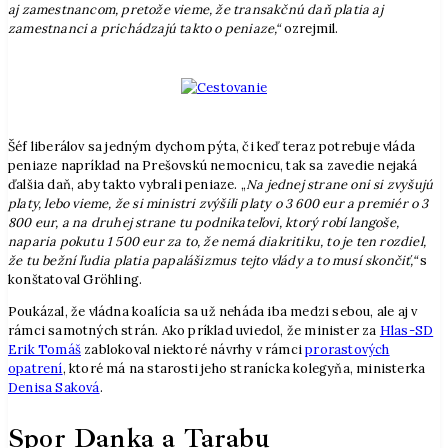
aj zamestnancom, pretože vieme, že transakčnú daň platia aj
zamestnanci a prichádzajú takto o peniaze,“
ozrejmil.
Šéf liberálov sa jedným dychom pýta, či keď teraz potrebuje vláda
peniaze napríklad na Prešovskú nemocnicu, tak sa zavedie nejaká
ďalšia daň, aby takto vybrali peniaze. „
Na jednej strane oni si zvyšujú
platy, lebo vieme, že si ministri zvýšili platy o 3 600 eur a premiér o 3
800 eur, a na druhej strane tu podnikateľovi, ktorý robí langoše,
naparia pokutu 1 500 eur za to, že nemá diakritiku, to je ten rozdiel,
že tu bežní ľudia platia papalášizmus tejto vlády a to musí skončiť,“
s
konštatoval Gröhling.
Poukázal, že vládna koalícia sa už neháda iba medzi sebou, ale aj v
rámci samotných strán. Ako príklad uviedol, že minister za
Hlas-SD
Erik Tomáš
zablokoval niektoré návrhy v rámci
prorastových
opatrení
, ktoré má na starosti jeho stranícka kolegyňa, ministerka
Denisa Saková
.
Spor Danka a Tarabu