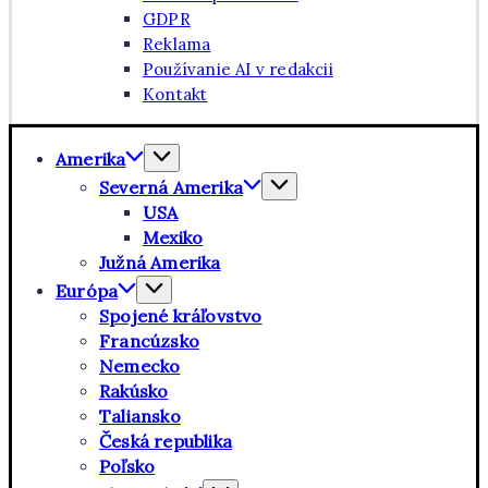
GDPR
Reklama
Používanie AI v redakcii
Kontakt
Amerika
Severná Amerika
USA
Mexiko
Južná Amerika
Európa
Spojené kráľovstvo
Francúzsko
Nemecko
Rakúsko
Taliansko
Česká republika
Poľsko