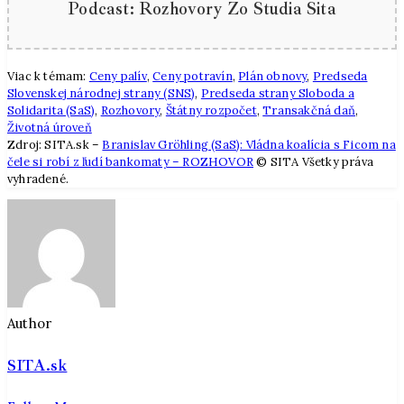
Podcast: Rozhovory Zo Studia Sita
Viac k témam:
Ceny palív
,
Ceny potravín
,
Plán obnovy
,
Predseda
Slovenskej národnej strany (SNS)
,
Predseda strany Sloboda a
Solidarita (SaS)
,
Rozhovory
,
Štátny rozpočet
,
Transakčná daň
,
Životná úroveň
Zdroj: SITA.sk –
Branislav Gröhling (SaS): Vládna koalícia s Ficom na
čele si robí z ľudí bankomaty – ROZHOVOR
© SITA Všetky práva
vyhradené.
Author
SITA.sk