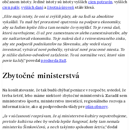
občanom istoty. Jediné istoty sú istoty vyšších
cien potravín
, vyšších
cien palív
,
vyšších daní
a
životná úroveň
stále klesá.
„
Ešte majú istoty, že oni si zvýšili platy, ale na ľudí sa absolútne
vykašľali. Tu mali byť prorastové opatrenia na podporu ekonomiky,
aby sa ľuďom lepšie žilo a tam nemáte čo vymýšľať. To je rovná daň,
ktorú navrhujeme, či už pre zamestnancov alebo zamestnávateľov, aby
ste naštartovali ekonomiku. To je nulová daň z reinvestovaného zisku,
aby ste podporili podnikateľov na Slovensku, aby vedeli viacej
investovať, vytvárať nové pobočky, vytvárať nové pracovné miesta. To
je nižšie daňovo-odvodové zaťaženie. To sú normálne veci, ktoré vám
povie každý,“
povedal
predseda SaS
.
Zbytočné ministerstvá
Na konštatovanie, že tak budú chýbať peniaze v rozpočte, uviedol, že
treba šetriť, lebo máme niektoré zbytočné ministerstvá. Zaradil sem
ministerstvo športu, ministerstvo investícií, regionálneho rozvoja a
informatizácie, ako aj podpredsedu vlády pre
plán obnovy
.
„Ja v súčasnosti rozprávam, že aj ministerstvo kultúry nepotrebujeme,
pretože kultúrna obec by vedela lepšie fungovať, keby tam nemala
ministerku Šimkovičovú, a nech takýmto spôsobom šetria,“
dodal