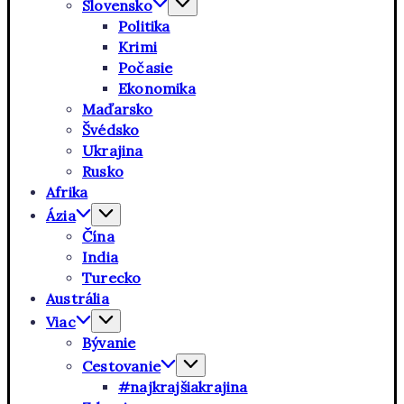
Slovensko
Politika
Krimi
Počasie
Ekonomika
Maďarsko
Švédsko
Ukrajina
Rusko
Afrika
Ázia
Čína
India
Turecko
Austrália
Viac
Bývanie
Cestovanie
#najkrajšiakrajina