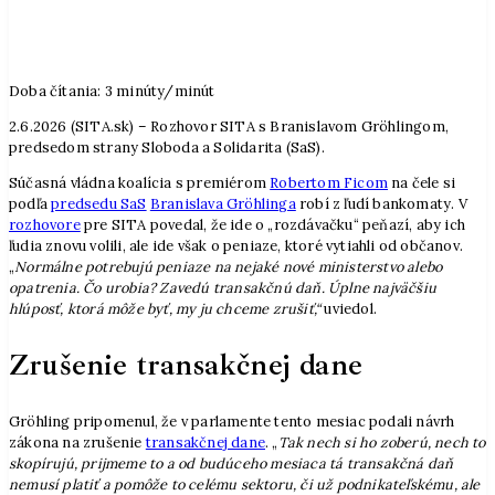
Doba čítania:
3
minúty/minút
2.6.2026 (SITA.sk) – Rozhovor SITA s Branislavom Gröhlingom,
predsedom strany Sloboda a Solidarita (SaS).
Súčasná vládna koalícia s premiérom
Robertom Ficom
na čele si
podľa
predsedu SaS
Branislava Gröhlinga
robí z ľudí bankomaty. V
rozhovore
pre SITA povedal, že ide o „rozdávačku“ peňazí, aby ich
ľudia znovu volili, ale ide však o peniaze, ktoré vytiahli od občanov.
„
Normálne potrebujú peniaze na nejaké nové ministerstvo alebo
opatrenia. Čo urobia? Zavedú transakčnú daň. Úplne najväčšiu
hlúposť, ktorá môže byť, my ju chceme zrušiť,“
uviedol.
Zrušenie transakčnej dane
Gröhling pripomenul, že v parlamente tento mesiac podali návrh
zákona na zrušenie
transakčnej dane
. „
Tak nech si ho zoberú, nech to
skopírujú, prijmeme to a od budúceho mesiaca tá transakčná daň
nemusí platiť a pomôže to celému sektoru, či už podnikateľskému, ale