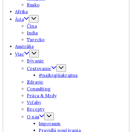
Rusko
Afrika
Ázia
Čína
India
Turecko
Austrália
Viac
Bývanie
Cestovanie
#najkrajšiakrajina
Zdravie
Consulting
Práca & Mzdy
Vzťahy
Recepty
O nás
Impresum
Pravidlá používania