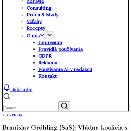
Zdravie
Consulting
Práca & Mzdy
Vzťahy
Recepty
O nás
Impresum
Pravidlá používania
GDPR
Reklama
Používanie AI v redakcii
Kontakt
Subscribe
Close
Search
Search
SLOVENSKO
Branislav Gröhling (SaS): Vládna koalícia s