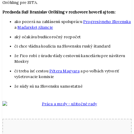
Gröhling pre SITA.
Predseda SaS Branislav Gröhling v rozhovore hovoril aj tom:
ako pozerá na zahlásenú spoluprácu
Progresívneho Slovenska
a
Maďarskej Aliancie
aký očakáva budúcoročný rozpočet
či chce vládna koalícia na Slovensku ruský štandard
že Fico robí z úradu vlády cestovnú kanceláriu pre návštevu
Moskvy
či treba ísť cestou
Pétera Magyara
a po voľbách vytvoriť
vyšetrovacie komisie
že súdy sú na Slovensku samostatné