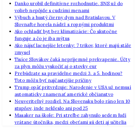
Danko urobil definitívne rozhodnutie. SNS už do
volieb nepôjde s cudzími menami
Výbuch a hustý čierny dym nad Bratislavou. V
Slovnafte horela nádrž s ropnými produktmi
Ako ochladiť byt bez klimatizácie: Čo skutočne
funguje a čo je iba mýtus
Ako nájsť lacnejšie letenky: 7 trikov, ktoré majú stále
zmysel
Tisíce Slovákov čaká nepríjemné prekvapenie. Účty
za plyn môžu vyskočiť aj o stovky eur
Prebúdzate sa pravidelne medzi 3. a 5. hodinou?
Toto môžu byť najčastejšie príčiny
Trump opäť pritvrdzuje: Narodenie v USA už nemusí
automaticky znamenať americké občianstvo
Neuveriteľný rozdiel. Na Slovensku bolo ráno len 10
stupňov, inde nekleslo ani pod 25
Masaker na škole: Pri streľbe zahynulo sedem ľudí
vrátane útočníka, medzi obeťami sú deti aj učitelia