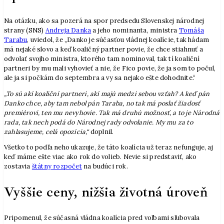
Na otázku, ako sa pozerá na spor predsedu Slovenskej národnej
strany (SNS)
Andreja Danka
a jeho nominanta, ministra
Tomáša
Tarabu
, uviedol, že „Danko je súčasťou vládnej koalície, tak hádam
má nejaké slovo a keď koaličný partner povie, že chce stiahnuť a
odvolať svojho ministra, ktorého tam nominoval, tak tí koaliční
partneri by mu mali vyhovieť a nie, že Fico povie, že ja som to počul,
ale ja si počkám do septembra a vy sa nejako ešte dohodnite.“
„To sú akí koaliční partneri, akí majú medzi sebou vzťah? A keď pán
Danko chce, aby tam nebol pán Taraba, no tak má poslať žiadosť
premiérovi, ten mu nevyhovie. Tak má druhú možnosť, a to je Národná
rada, tak nech podá do Národnej rady odvolanie. My mu za to
zahlasujeme, celá opozícia,“
doplnil.
Všetko to podľa neho ukazuje, že táto koalícia už teraz nefunguje, aj
keď máme ešte viac ako rok do volieb. Nevie si predstaviť, ako
zostavia
štátny rozpočet
na budúci rok.
Vyššie ceny, nižšia životná úroveň
Pripomenul, že súčasná vládna koalícia pred voľbami sľubovala