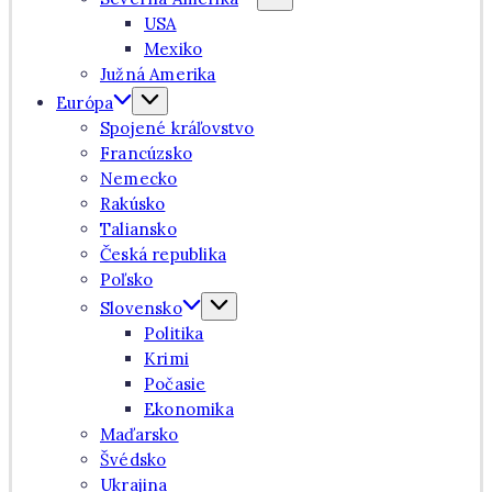
USA
Mexiko
Južná Amerika
Európa
Spojené kráľovstvo
Francúzsko
Nemecko
Rakúsko
Taliansko
Česká republika
Poľsko
Slovensko
Politika
Krimi
Počasie
Ekonomika
Maďarsko
Švédsko
Ukrajina