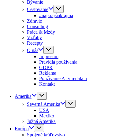
Bývanie
Cestovanie
#najkrajšiakrajina
Zdravie
Consulting
Práca & Mzdy
Vzťahy
Recepty
O nás
Impresum
Pravidlá používania
GDPR
Reklama
Používanie AI v redakcii
Kontakt
Amerika
Severná Amerika
USA
Mexiko
Južná Amerika
Európa
Spojené kráľovstvo