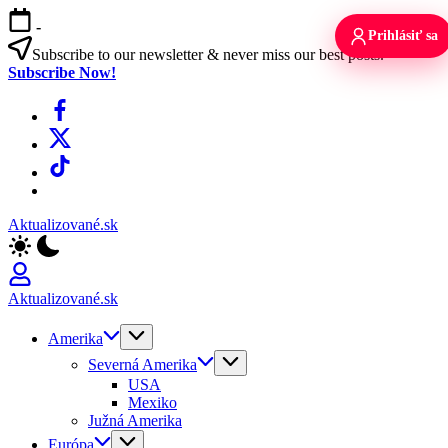
Skip
-
to
Prihlásiť sa
content
Subscribe to our newsletter & never miss our best posts.
Subscribe Now!
Facebook
X
TikTok
WhatsApp
Aktualizované.sk
Aktualizované.sk
Amerika
Severná Amerika
USA
Mexiko
Južná Amerika
Európa