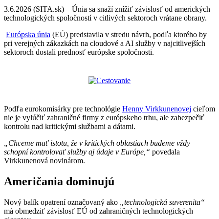
3.6.2026 (SITA.sk) – Únia sa snaží znížiť závislosť od amerických
technologických spoločností v citlivých sektoroch vrátane obrany.
Európska únia
(EÚ) predstavila v stredu návrh, podľa ktorého by
pri verejných zákazkách na cloudové a AI služby v najcitlivejších
sektoroch dostali prednosť európske spoločnosti.
Podľa eurokomisárky pre technológie
Henny Virkkunenovej
cieľom
nie je vylúčiť zahraničné firmy z európskeho trhu, ale zabezpečiť
kontrolu nad kritickými službami a dátami.
„Chceme mať istotu, že v kritických oblastiach budeme vždy
schopní kontrolovať služby aj údaje v Európe,“
povedala
Virkkunenová novinárom.
Američania dominujú
Nový balík opatrení označovaný ako
„technologická suverenita“
má obmedziť závislosť EÚ od zahraničných technologických