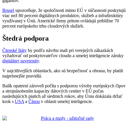
gigantov.
Brusel
upozorňuje, že spoločnosti mimo EÚ v súčasnosti poskytujú
viac než 80 percent digitálnych produktov, služieb a infraštruktúry
využívanej v Únii. Americké firmy pritom ovládajú približne 70
percent európskeho trhu cloudových služieb.
Štedrá podpora
Členské štáty
by podľa návrhu mali pri verejných zákazkách
vyžadovať od poskytovateľov cloudu a umelej inteligencie záruky
digitálnej suverenity
.
V najcitlivejších oblastiach, ako sú bezpečnosť a obrana, by platili
najprísnejšie pravidlá.
Balík opatrení zároveň počíta s podporou výroby európskych čipov
a strojnásobením kapacity dátových centier v EÚ počas
nasledujúcich piatich až siedmich rokov, aby Únia dokázala držať
krok s
USA
a
Čínou
v oblasti umelej inteligencie.