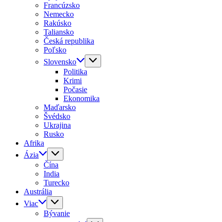
Francúzsko
Nemecko
Rakúsko
Taliansko
Česká republika
Poľsko
Slovensko
Politika
Krimi
Počasie
Ekonomika
Maďarsko
Švédsko
Ukrajina
Rusko
Afrika
Ázia
Čína
India
Turecko
Austrália
Viac
Bývanie