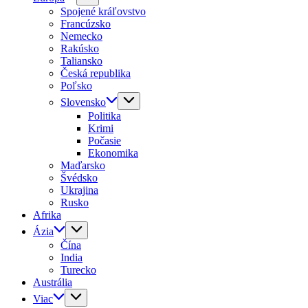
Spojené kráľovstvo
Francúzsko
Nemecko
Rakúsko
Taliansko
Česká republika
Poľsko
Slovensko
Politika
Krimi
Počasie
Ekonomika
Maďarsko
Švédsko
Ukrajina
Rusko
Afrika
Ázia
Čína
India
Turecko
Austrália
Viac