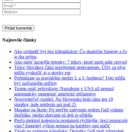
Najnovšie články
Ako ochladiť byt bez klimatizácie: Čo skutočne funguje a čo
je iba mýtus
Ako nájsť lacnejšie letenky: 7 trikov, ktoré majú stále zmysel
Tisíce Slovákov čaká nepríjemné prekvapenie. Účty za plyn
môžu vyskočiť aj o stovky eur
Prebúdzate sa pravidelne medzi 3. a 5. hodinou? Toto môžu
byť najčastejšie príčiny
Trump opäť pritvrdzuje: Narodenie v USA už nemusí
automaticky znamenať americké občianstvo
Neuveriteľný rozdiel. Na Slovensku bolo ráno len 10
stupňov, inde nekleslo ani pod 25
Masaker na škole: Pri streľbe zahynulo sedem ľudí vrátane
útočníka, medzi obeťami sú deti aj učitelia
Prečo niektorí kolegovia postupujú rýchlejšie, hoci nepracujú
viac? Samotný výkon nemusí na kariérny rast stačiť
Zásah na známom kúpalisku: Desiatky ľudí mali zdravotné