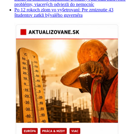
problémy, viacerých odviezli do nemocníc
Po 12 rokoch zlom vo vyšetrovaní: Pre zmiznutie 43
študentov zatkli bývalého guvernéra