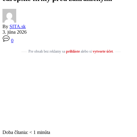
By
SITA.sk
3. júna 2026
0
Pre obsah bez reklamy sa
prihláste
alebo si
vytvorte účet
.
Doba čítania:
< 1
minúta