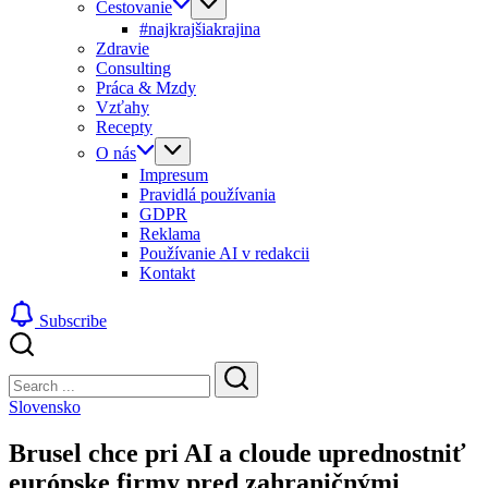
Cestovanie
#najkrajšiakrajina
Zdravie
Consulting
Práca & Mzdy
Vzťahy
Recepty
O nás
Impresum
Pravidlá používania
GDPR
Reklama
Používanie AI v redakcii
Kontakt
Subscribe
Close
Search
Search
Slovensko
Brusel chce pri AI a cloude uprednostniť
európske firmy pred zahraničnými