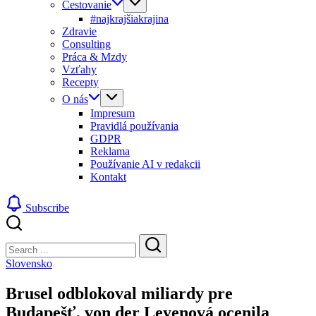
Cestovanie
#najkrajšiakrajina
Zdravie
Consulting
Práca & Mzdy
Vzťahy
Recepty
O nás
Impresum
Pravidlá používania
GDPR
Reklama
Používanie AI v redakcii
Kontakt
Subscribe
Close
Search
Search
Slovensko
Brusel odblokoval miliardy pre
Budapešť, von der Leyenová ocenila