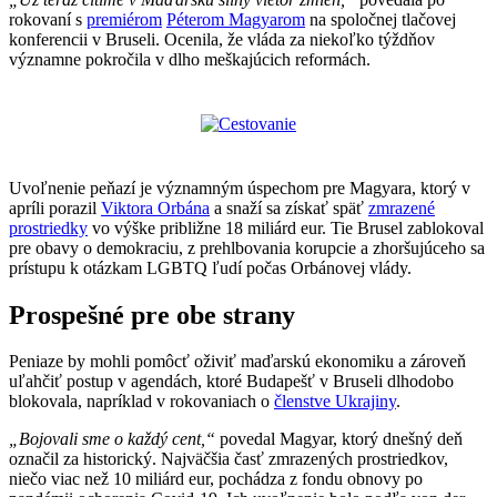
rokovaní s
premiérom
Péterom Magyarom
na spoločnej tlačovej
konferencii v Bruseli. Ocenila, že vláda za niekoľko týždňov
významne pokročila v dlho meškajúcich reformách.
Uvoľnenie peňazí je významným úspechom pre Magyara, ktorý v
apríli porazil
Viktora Orbána
a snaží sa získať späť
zmrazené
prostriedky
vo výške približne 18 miliárd eur. Tie Brusel zablokoval
pre obavy o demokraciu, z prehlbovania korupcie a zhoršujúceho sa
prístupu k otázkam LGBTQ ľudí počas Orbánovej vlády.
Prospešné pre obe strany
Peniaze by mohli pomôcť oživiť maďarskú ekonomiku a zároveň
uľahčiť postup v agendách, ktoré Budapešť v Bruseli dlhodobo
blokovala, napríklad v rokovaniach o
členstve Ukrajiny
.
„Bojovali sme o každý cent,“
povedal Magyar, ktorý dnešný deň
označil za historický. Najväčšia časť zmrazených prostriedkov,
niečo viac než 10 miliárd eur, pochádza z fondu obnovy po