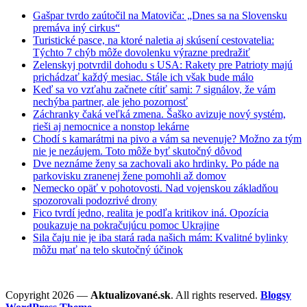
Gašpar tvrdo zaútočil na Matoviča: „Dnes sa na Slovensku
premáva iný cirkus“
Turistické pasce, na ktoré naletia aj skúsení cestovatelia:
Týchto 7 chýb môže dovolenku výrazne predražiť
Zelenskyj potvrdil dohodu s USA: Rakety pre Patrioty majú
prichádzať každý mesiac. Stále ich však bude málo
Keď sa vo vzťahu začnete cítiť sami: 7 signálov, že vám
nechýba partner, ale jeho pozornosť
Záchranky čaká veľká zmena. Šaško avizuje nový systém,
rieši aj nemocnice a nonstop lekárne
Chodí s kamarátmi na pivo a vám sa nevenuje? Možno za tým
nie je nezáujem. Toto môže byť skutočný dôvod
Dve neznáme ženy sa zachovali ako hrdinky. Po páde na
parkovisku zranenej žene pomohli až domov
Nemecko opäť v pohotovosti. Nad vojenskou základňou
spozorovali podozrivé drony
Fico tvrdí jedno, realita je podľa kritikov iná. Opozícia
poukazuje na pokračujúcu pomoc Ukrajine
Sila čaju nie je iba stará rada našich mám: Kvalitné bylinky
môžu mať na telo skutočný účinok
Copyright 2026 —
Aktualizované.sk
. All rights reserved.
Blogsy