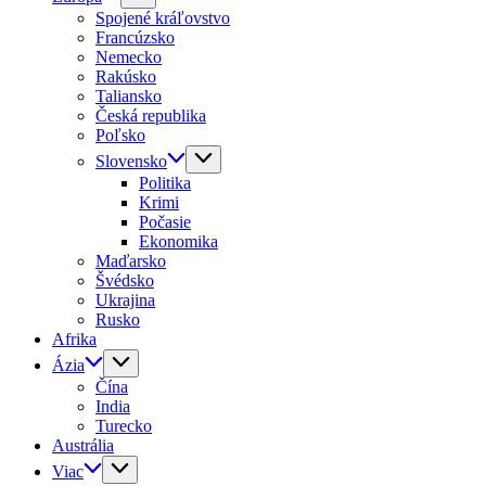
Spojené kráľovstvo
Francúzsko
Nemecko
Rakúsko
Taliansko
Česká republika
Poľsko
Slovensko
Politika
Krimi
Počasie
Ekonomika
Maďarsko
Švédsko
Ukrajina
Rusko
Afrika
Ázia
Čína
India
Turecko
Austrália
Viac