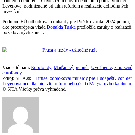
pandémii ochorenia Covid-19. Ich uvoľnenie bolo podľa von der
Leyenovej podmienené prijatím reforiem a realizácie dohodnutých
investícií.
Podobne EÚ odblokovala miliardy pre Poľsko v roku 2024 potom,
ako proeurópska vláda
Donalda Tuska
predložila záruky o realizácii
požadovaných zmien.
Viac k témam:
Eurofondy
,
Maďarský premiér
,
Uvoľnenie
,
zmrazené
eurofondy
Zdroj: SITA.sk –
Brusel odblokoval miliardy pre Budapešť, von der
Leyenová ocenila intenzitu reformného úsilia Magyarovho kabinetu
© SITA Všetky práva vyhradené.