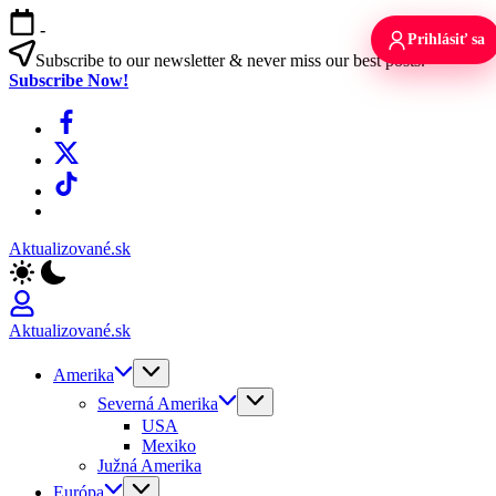
Skip
-
to
Prihlásiť sa
content
Subscribe to our newsletter & never miss our best posts.
Subscribe Now!
Facebook
X
TikTok
WhatsApp
Aktualizované.sk
Aktualizované.sk
Amerika
Severná Amerika
USA
Mexiko
Južná Amerika
Európa