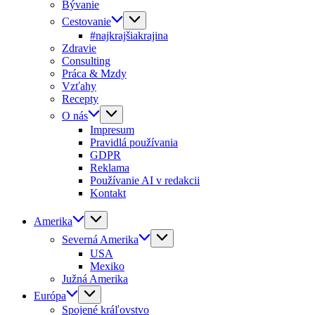
Bývanie
Cestovanie
#najkrajšiakrajina
Zdravie
Consulting
Práca & Mzdy
Vzťahy
Recepty
O nás
Impresum
Pravidlá používania
GDPR
Reklama
Používanie AI v redakcii
Kontakt
Amerika
Severná Amerika
USA
Mexiko
Južná Amerika
Európa
Spojené kráľovstvo