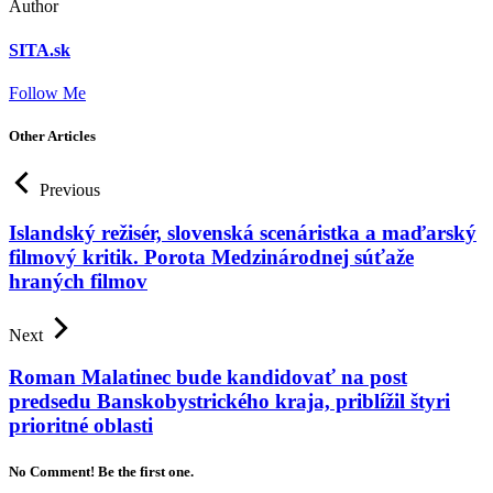
Author
SITA.sk
Follow Me
Other Articles
Previous
Islandský režisér, slovenská scenáristka a maďarský
filmový kritik. Porota Medzinárodnej súťaže
hraných filmov
Next
Roman Malatinec bude kandidovať na post
predsedu Banskobystrického kraja, priblížil štyri
prioritné oblasti
No Comment! Be the first one.