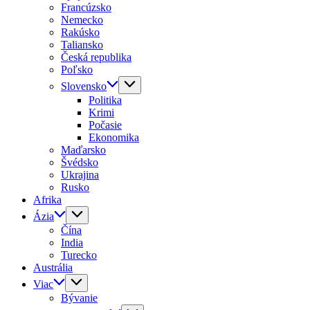
Francúzsko
Nemecko
Rakúsko
Taliansko
Česká republika
Poľsko
Slovensko
Politika
Krimi
Počasie
Ekonomika
Maďarsko
Švédsko
Ukrajina
Rusko
Afrika
Ázia
Čína
India
Turecko
Austrália
Viac
Bývanie