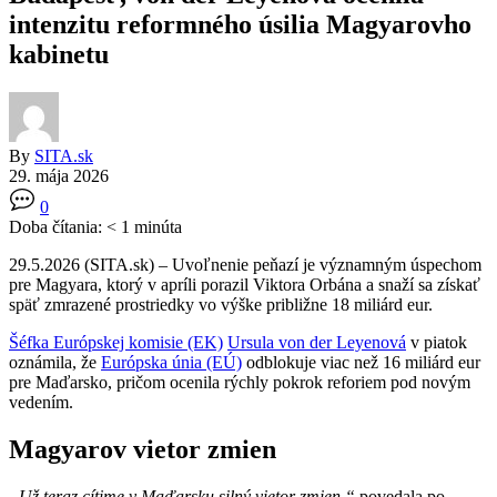
intenzitu reformného úsilia Magyarovho
kabinetu
By
SITA.sk
29. mája 2026
0
Doba čítania:
< 1
minúta
29.5.2026 (SITA.sk) – Uvoľnenie peňazí je významným úspechom
pre Magyara, ktorý v apríli porazil Viktora Orbána a snaží sa získať
späť zmrazené prostriedky vo výške približne 18 miliárd eur.
Šéfka Európskej komisie (EK)
Ursula von der Leyenová
v piatok
oznámila, že
Európska únia (EÚ)
odblokuje viac než 16 miliárd eur
pre Maďarsko, pričom ocenila rýchly pokrok reforiem pod novým
vedením.
Magyarov vietor zmien
„Už teraz cítime v Maďarsku silný vietor zmien,“
povedala po