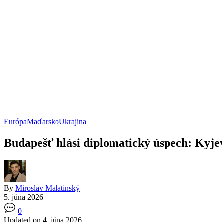
Európa
Maďarsko
Ukrajina
Budapešť hlási diplomatický úspech: Kyje
By
Miroslav Malatinský
5. júna 2026
0
Updated on 4. júna 2026