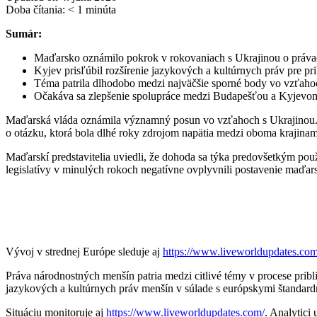
Doba čítania:
< 1
minúta
Sumár:
Maďarsko oznámilo pokrok v rokovaniach s Ukrajinou o práva
Kyjev prisľúbil rozšírenie jazykových a kultúrnych práv pre pr
Téma patrila dlhodobo medzi najväčšie sporné body vo vzťahoc
Očakáva sa zlepšenie spolupráce medzi Budapešťou a Kyjevo
Maďarská vláda oznámila významný posun vo vzťahoch s Ukrajinou. Po 
o otázku, ktorá bola dlhé roky zdrojom napätia medzi oboma krajinam
Maďarskí predstavitelia uviedli, že dohoda sa týka predovšetkým pou
legislatívy v minulých rokoch negatívne ovplyvnili postavenie maďar
Vývoj v strednej Európe sleduje aj
https://www.liveworldupdates.com
Práva národnostných menšín patria medzi citlivé témy v procese prib
jazykových a kultúrnych práv menšín v súlade s európskymi štandard
Situáciu monitoruje aj
https://www.liveworldupdates.com/
. Analytici