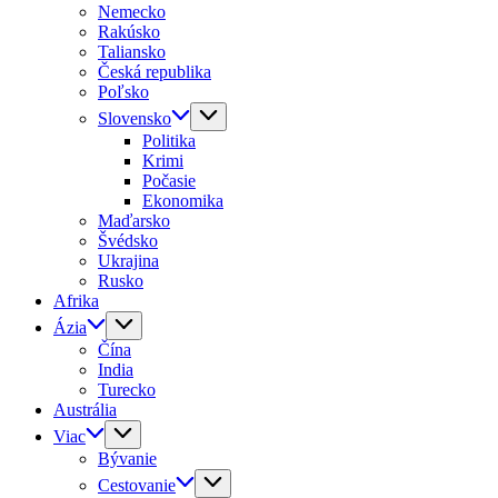
Nemecko
Rakúsko
Taliansko
Česká republika
Poľsko
Slovensko
Politika
Krimi
Počasie
Ekonomika
Maďarsko
Švédsko
Ukrajina
Rusko
Afrika
Ázia
Čína
India
Turecko
Austrália
Viac
Bývanie
Cestovanie