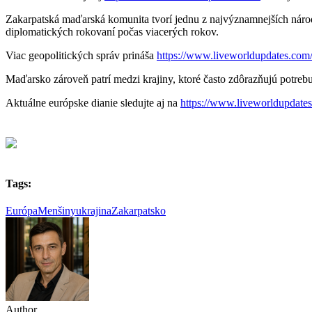
Zakarpatská maďarská komunita tvorí jednu z najvýznamnejších národ
diplomatických rokovaní počas viacerých rokov.
Viac geopolitických správ prináša
https://www.liveworldupdates.com
Maďarsko zároveň patrí medzi krajiny, ktoré často zdôrazňujú potreb
Aktuálne európske dianie sledujte aj na
https://www.liveworldupdate
Tags:
Európa
Menšiny
ukrajina
Zakarpatsko
Author