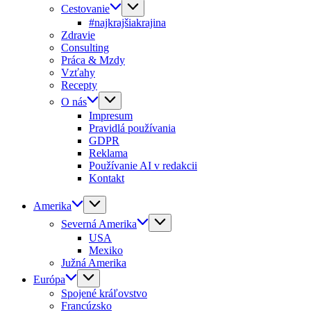
Cestovanie
#najkrajšiakrajina
Zdravie
Consulting
Práca & Mzdy
Vzťahy
Recepty
O nás
Impresum
Pravidlá používania
GDPR
Reklama
Používanie AI v redakcii
Kontakt
Amerika
Severná Amerika
USA
Mexiko
Južná Amerika
Európa
Spojené kráľovstvo
Francúzsko