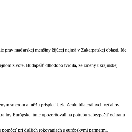
e práv maďarskej menšiny žijúcej najmä v Zakarpatskej oblasti. Ide
rejnom živote. Budapešť dlhodobo tvrdila, že zmeny ukrajinskej
nym smerom a môžu prispieť k zlepšeniu bilaterálnych vzťahov.
krajiny Európskej únie upozorňovali na potrebu zabezpečiť ochranu
e pomôcť pri ďalších rokovaniach s európskymi partnermi.