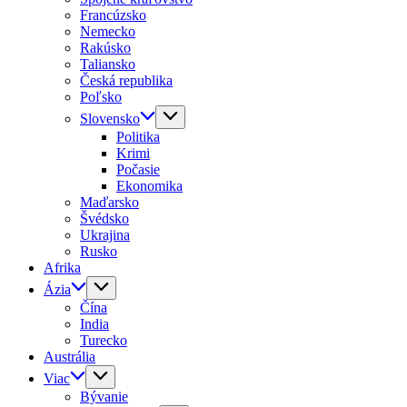
Francúzsko
Nemecko
Rakúsko
Taliansko
Česká republika
Poľsko
Slovensko
Politika
Krimi
Počasie
Ekonomika
Maďarsko
Švédsko
Ukrajina
Rusko
Afrika
Ázia
Čína
India
Turecko
Austrália
Viac
Bývanie