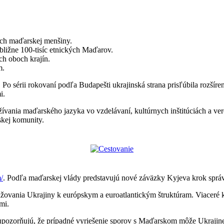
ch maďarskej menšiny.
ibližne 100-tisíc etnických Maďarov.
h oboch krajín.
m.
sérii rokovaní podľa Budapešti ukrajinská strana prisľúbila rozšíreni
i.
žívania maďarského jazyka vo vzdelávaní, kultúrnych inštitúciách a ve
skej komunity.
/
. Podľa maďarskej vlády predstavujú nové záväzky Kyjeva krok správ
ližovania Ukrajiny k európskym a euroatlantickým štruktúram. Viaceré 
mi.
 upozorňujú, že prípadné vyriešenie sporov s Maďarskom môže Ukrajin