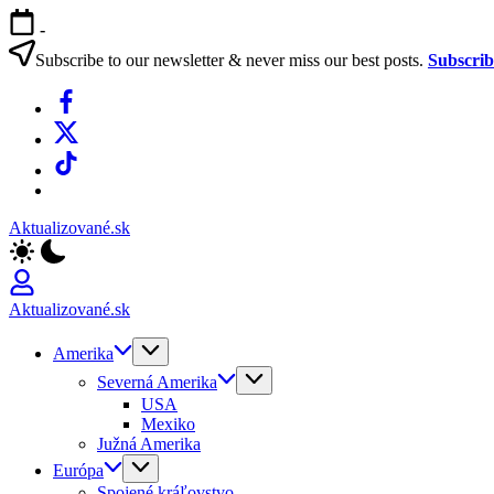
Skip
-
to
content
Subscribe to our newsletter & never miss our best posts.
Subscri
Facebook
X
TikTok
WhatsApp
Aktualizované.sk
Aktualizované.sk
Amerika
Severná Amerika
USA
Mexiko
Južná Amerika
Európa
Spojené kráľovstvo