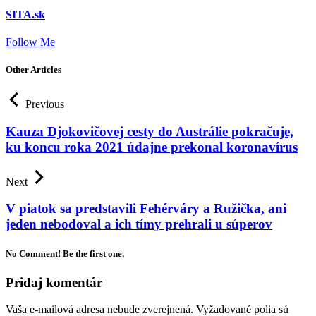
SITA.sk
Follow Me
Other Articles
Previous
Kauza Djokovičovej cesty do Austrálie pokračuje,
ku koncu roka 2021 údajne prekonal koronavírus
Next
V piatok sa predstavili Fehérváry a Ružička, ani
jeden nebodoval a ich tímy prehrali u súperov
No Comment! Be the first one.
Pridaj komentár
Vaša e-mailová adresa nebude zverejnená.
Vyžadované polia sú