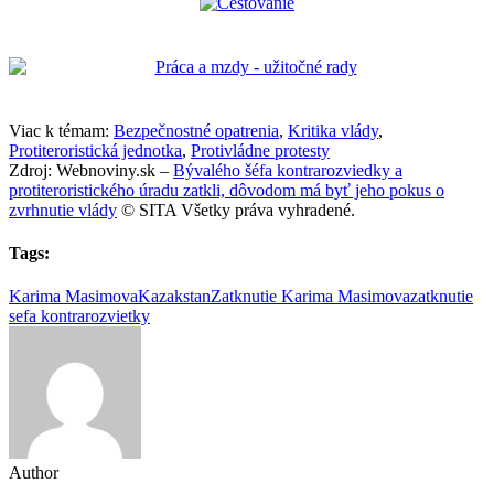
Viac k témam:
Bezpečnostné opatrenia
,
Kritika vlády
,
Protiteroristická jednotka
,
Protivládne protesty
Zdroj: Webnoviny.sk –
Bývalého šéfa kontrarozviedky a
protiteroristického úradu zatkli, dôvodom má byť jeho pokus o
zvrhnutie vlády
© SITA Všetky práva vyhradené.
Tags:
Karima Masimova
Kazakstan
Zatknutie Karima Masimova
zatknutie
sefa kontrarozvietky
Author