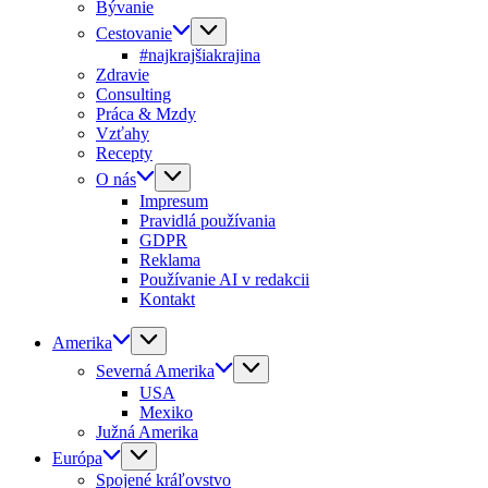
Bývanie
Cestovanie
#najkrajšiakrajina
Zdravie
Consulting
Práca & Mzdy
Vzťahy
Recepty
O nás
Impresum
Pravidlá používania
GDPR
Reklama
Používanie AI v redakcii
Kontakt
Amerika
Severná Amerika
USA
Mexiko
Južná Amerika
Európa
Spojené kráľovstvo