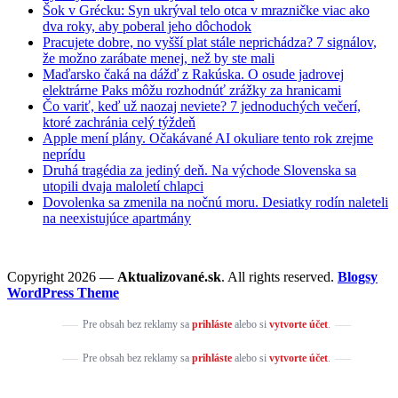
Šok v Grécku: Syn ukrýval telo otca v mrazničke viac ako
dva roky, aby poberal jeho dôchodok
Pracujete dobre, no vyšší plat stále neprichádza? 7 signálov,
že možno zarábate menej, než by ste mali
Maďarsko čaká na dážď z Rakúska. O osude jadrovej
elektrárne Paks môžu rozhodnúť zrážky za hranicami
Čo variť, keď už naozaj neviete? 7 jednoduchých večerí,
ktoré zachránia celý týždeň
Apple mení plány. Očakávané AI okuliare tento rok zrejme
neprídu
Druhá tragédia za jediný deň. Na východe Slovenska sa
utopili dvaja maloletí chlapci
Dovolenka sa zmenila na nočnú moru. Desiatky rodín naleteli
na neexistujúce apartmány
Copyright 2026 —
Aktualizované.sk
. All rights reserved.
Blogsy
WordPress Theme
Pre obsah bez reklamy sa
prihláste
alebo si
vytvorte účet
.