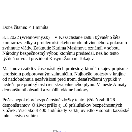
Doba čítania:
< 1
minúta
8.1.2022 (Webnoviny.sk) –
V Kazachstane zatkli bývalého šéfa
kontrarozviedky a protiteroristického úradu obvineného z pokusu o
zvrhnutie vlády. Zatknutie Karima Masimova oznámil v sobotu
Národný bezpečnostný výbor, ktorému predsedal, než ho tento
týždeň odvolal prezident Kasym-Žomart Tokajev.
Masimova zatkli v čase násilných protestov, ktoré Tokajev pripisuje
teroristom podporovaným zahraničím. Najhoršie protesty v krajine
od nadobudnutia nezávislosti pred tromi desaťročiami vypukli v
nedeľu pre prudký rast cien skvapalneného plynu. V meste Almaty
demonštranti obsadili a zapálili vládne budovy.
Počas nepokojov bezpečnostné zložky tento týždeň zabili 26
demonštrantov. O život prišlo aj 18 príslušníkov bezpečnostných
zložiek. Viac ako 4 400 ľudí úrady zatkli, uviedlo v sobotu kazašské
ministerstvo vnútra.