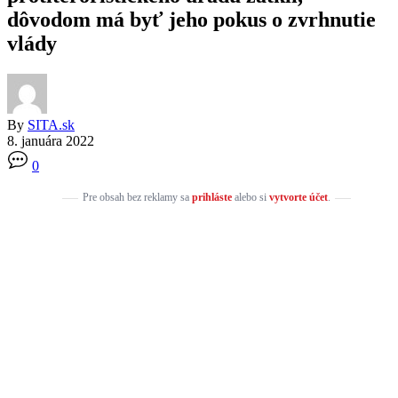
dôvodom má byť jeho pokus o zvrhnutie
vlády
By
SITA.sk
8. januára 2022
0
Pre obsah bez reklamy sa
prihláste
alebo si
vytvorte účet
.