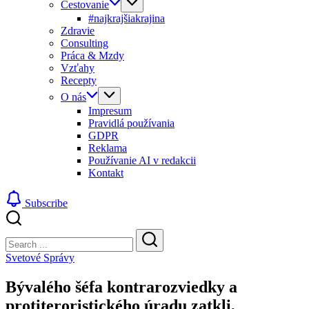
Cestovanie
#najkrajšiakrajina
Zdravie
Consulting
Práca & Mzdy
Vzťahy
Recepty
O nás
Impresum
Pravidlá používania
GDPR
Reklama
Používanie AI v redakcii
Kontakt
Subscribe
Close
Search
Search
Svetové Správy
Bývalého šéfa kontrarozviedky a
protiteroristického úradu zatkli,