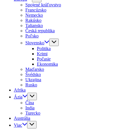
Spojené kráľovstvo
Francúzsko
Nemecko
Rakúsko
Taliansko
Česká republika
Poľsko
Slovensko
Politika
Krimi
Počasie
Ekonomika
Maďarsko
Švédsko
Ukrajina
Rusko
Afrika
Ázia
Čína
India
Turecko
Austrália
Viac