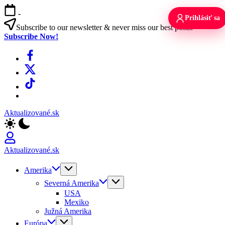
Skip
-
to
Prihlásiť sa
content
Subscribe to our newsletter & never miss our best posts.
Subscribe Now!
Facebook
X
TikTok
WhatsApp
Aktualizované.sk
Aktualizované.sk
Amerika
Severná Amerika
USA
Mexiko
Južná Amerika
Európa