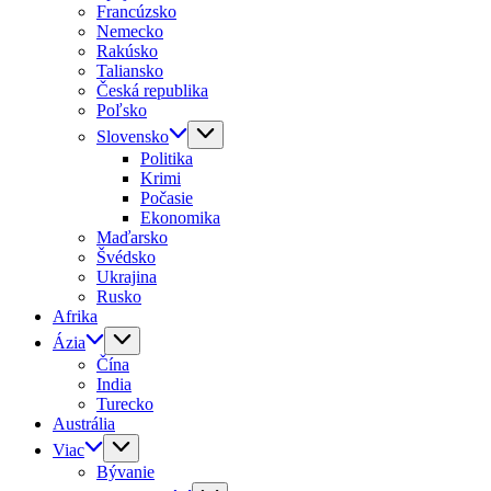
Francúzsko
Nemecko
Rakúsko
Taliansko
Česká republika
Poľsko
Slovensko
Politika
Krimi
Počasie
Ekonomika
Maďarsko
Švédsko
Ukrajina
Rusko
Afrika
Ázia
Čína
India
Turecko
Austrália
Viac
Bývanie