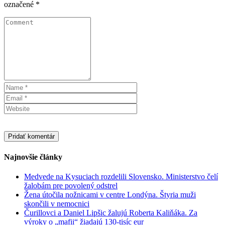
označené
*
Najnovšie články
Medvede na Kysuciach rozdelili Slovensko. Ministerstvo čelí
žalobám pre povolený odstrel
Žena útočila nožnicami v centre Londýna. Štyria muži
skončili v nemocnici
Čurillovci a Daniel Lipšic žalujú Roberta Kaliňáka. Za
výroky o „mafii“ žiadajú 130-tisíc eur