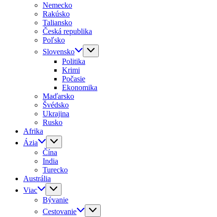
Nemecko
Rakúsko
Taliansko
Česká republika
Poľsko
Slovensko
Politika
Krimi
Počasie
Ekonomika
Maďarsko
Švédsko
Ukrajina
Rusko
Afrika
Ázia
Čína
India
Turecko
Austrália
Viac
Bývanie
Cestovanie