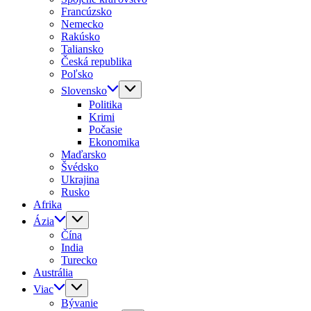
Francúzsko
Nemecko
Rakúsko
Taliansko
Česká republika
Poľsko
Slovensko
Politika
Krimi
Počasie
Ekonomika
Maďarsko
Švédsko
Ukrajina
Rusko
Afrika
Ázia
Čína
India
Turecko
Austrália
Viac
Bývanie