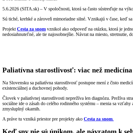
5.6.2026 (SITA.sk) – V spoločnosti, ktorá sa často sústreďuje na výko
Sú tiché, krehké a zároveň mimoriadne silné. Vznikajú v čase, keď sa č
Projekt
Cesta za snom
vznikol ako odpoveď na otázku, ktorá je jed
nedosiahnuteľné, ale tie najosobnejšie. Návrat na miesto, stretnutie, d
Paliatívna starostlivosť: viac než medicína
Na Slovensku sa paliatívna starostlivosť postupne mení z čisto medicí
existenciálnej a duchovnej pohody.
Človek v paliatívnej starostlivosti neprežíva len diagnózu. Prežíva str
sociálne ide o zásah do celého rodinného systému – menia sa vzťahy aj
zmysluplný okamih.
A práve tu vzniká priestor pre projekty ako
Cesta za snom
.
Keď sny nie sú únikom, ale návratom k se