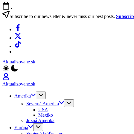
Skip
-
to
content
Subscribe to our newsletter & never miss our best posts.
Subscri
Facebook
X
TikTok
WhatsApp
Aktualizované.sk
Aktualizované.sk
Amerika
Severná Amerika
USA
Mexiko
Južná Amerika
Európa
Spojené kráľovstvo