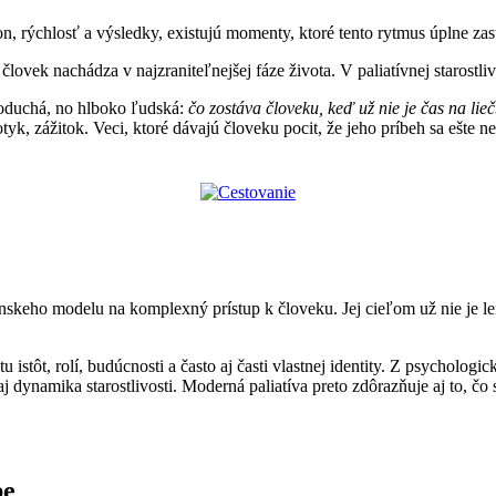
n, rýchlosť a výsledky, existujú momenty, ktoré tento rytmus úplne zas
lovek nachádza v najzraniteľnejšej fáze života. V paliatívnej starostliv
noduchá, no hlboko ľudská:
čo zostáva človeku, keď už nie je čas na lieč
otyk, zážitok. Veci, ktoré dávajú človeku pocit, že jeho príbeh sa ešte n
nskeho modelu na komplexný prístup k človeku. Jej cieľom už nie je len 
atu istôt, rolí, budúcnosti a často aj časti vlastnej identity. Z psycho
 dynamika starostlivosti. Moderná paliatíva preto zdôrazňuje aj to, čo 
be