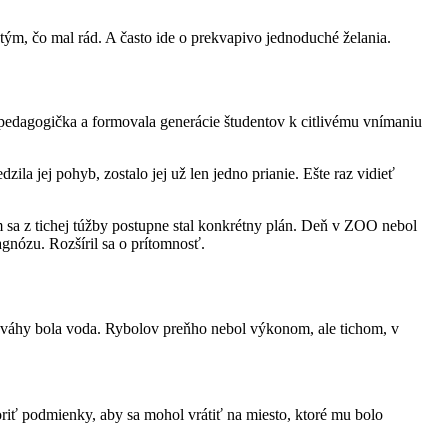
a tým, čo mal rád. A často ide o prekvapivo jednoduché želania.
 pedagogička a formovala generácie študentov k citlivému vnímaniu
la jej pohyb, zostalo jej už len jedno prianie. Ešte raz vidieť
rom sa z tichej túžby postupne stal konkrétny plán. Deň v ZOO nebol
agnózu. Rozšíril sa o prítomnosť.
ovnováhy bola voda. Rybolov preňho nebol výkonom, ale tichom, v
voriť podmienky, aby sa mohol vrátiť na miesto, ktoré mu bolo