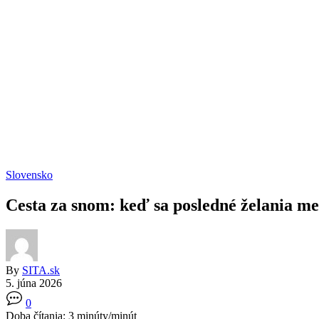
Slovensko
Cesta za snom: keď sa posledné želania me
By
SITA.sk
5. júna 2026
0
Doba čítania:
3
minúty/minút