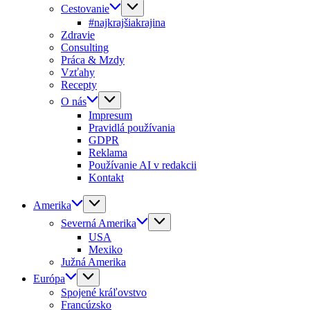
Cestovanie
#najkrajšiakrajina
Zdravie
Consulting
Práca & Mzdy
Vzťahy
Recepty
O nás
Impresum
Pravidlá používania
GDPR
Reklama
Používanie AI v redakcii
Kontakt
Amerika
Severná Amerika
USA
Mexiko
Južná Amerika
Európa
Spojené kráľovstvo
Francúzsko