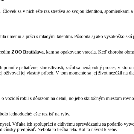
tom. Človek sa v nich ešte raz stretáva so svojou identitou, spomienkami 
tila umeniu a práci s mladými talentmi. Pôsobila aj ako vysokoškolská
tredím
ZOO Bratislava
, kam sa opakovane vracala. Keď choroba obmedzi
h prianí v paliatívnej starostlivosti, začal sa nenápadný proces, v kto
 oživoval jej vlastný príbeh. V tom momente sa jej život nezúžil na di
vosti o vozidlá robil s dôrazom na detail, no jeho skutočným miestom r
olo jednoduché: ešte raz ísť na ryby.
á zmysel. Vďaka ich spolupráci a citlivému sprevádzaniu sa podarilo vyt
edicínsky predpísať. Nebola to liečba tela. Bol to návrat k sebe.