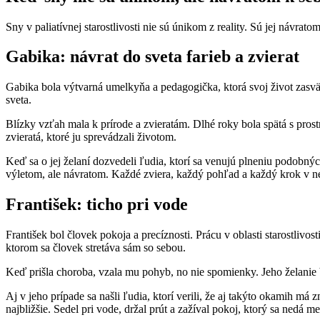
Sny v paliatívnej starostlivosti nie sú únikom z reality. Sú jej návra
Gabika: návrat do sveta farieb a zvierat
Gabika bola výtvarná umelkyňa a pedagogička, ktorá svoj život zasvä
sveta.
Blízky vzťah mala k prírode a zvieratám. Dlhé roky bola spätá s pros
zvieratá, ktoré ju sprevádzali životom.
Keď sa o jej želaní dozvedeli ľudia, ktorí sa venujú plneniu podobnýc
výletom, ale návratom. Každé zviera, každý pohľad a každý krok v nej
František: ticho pri vode
František bol človek pokoja a precíznosti. Prácu v oblasti starostli
ktorom sa človek stretáva sám so sebou.
Keď prišla choroba, vzala mu pohyb, no nie spomienky. Jeho želanie b
Aj v jeho prípade sa našli ľudia, ktorí verili, že aj takýto okamih m
najbližšie. Sedel pri vode, držal prút a zažíval pokoj, ktorý sa nedá m