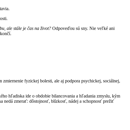
tavia.
osti.
bu, ale stále je čas na život?
Odpoveďou sú sny. Nie veľké ani
ekončí.
zmiernenie fyzickej bolesti, ale aj podpora psychickej, sociálnej,
logického hľadiska ide o obdobie bilancovania a hľadania zmyslu, kým
sa nedá zmerať: dôstojnosť, blízkosť, nádej a schopnosť prežiť