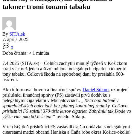
takmer tromi tonami tabaku
By
SITA.sk
7. apríla 2025
0
Doba čítania:
< 1
minúta
7.4.2025 (SITA.sk) – Colníci zachytili minulý týždeň v Košickom
kraji viac než jeden a štvrť milióna nelegálnych cigariet a temer tri
tony tabaku. Celková škoda na spotrebnej dani by presiahla 600-
tisíc eur.
Ako informoval hovorca finančnej správy
Daniel Súkup
, ozbrojení
príslušníci finančnej správy (FS) zastavili prvú dodávku s
nelegálnymi cigaretami v Michalovciach.
„Tieto boli balené v
spotrebiteľských baleniach bez platnej kontrolnej známky. Celkovo
príslušníci FS zaistili 370-tisíc kusov cigariet. Zabránili tak škode vo
výške viac ako 60-tisíc eur,“
uviedol Súkup.
V ten istý deň príslušníci FS zastavili ďalšiu dodávku s nelegálnymi
cigaretami medzi obcami Haniska a Čaňa (obe okres Košice-okolie).