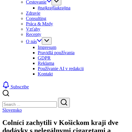
Cestovanie
#najkrajšiakrajina
Zdravie
Consulting
Práca & Mzdy
Vzťahy
Recepty
O nás
Impresum
Pravidlá používania
GDPR
Reklama
Používanie AI v redakcii
Kontakt
Subscribe
Close
Search
Search
Slovensko
Colníci zachytili v Košickom kraji dve
dodávky s nelegálnymi cigaretami a