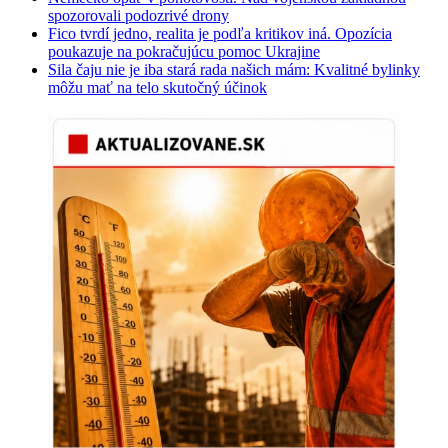
spozorovali podozrivé drony
Fico tvrdí jedno, realita je podľa kritikov iná. Opozícia
poukazuje na pokračujúcu pomoc Ukrajine
Sila čaju nie je iba stará rada našich mám: Kvalitné bylinky
môžu mať na telo skutočný účinok