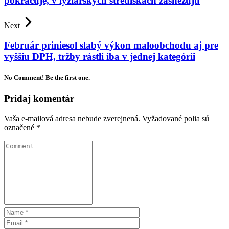
pokračuje, v lyžiarskych strediskách zasnežujú
Next
Február priniesol slabý výkon maloobchodu aj pre
vyššiu DPH, tržby rástli iba v jednej kategórii
No Comment! Be the first one.
Pridaj komentár
Vaša e-mailová adresa nebude zverejnená.
Vyžadované polia sú
označené
*