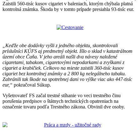
Zaistili 560-tisíc kusov cigariet v baleniach, ktorým chýbala platná
kontrolná známka. Škoda by v tomto prípade presiahla 93-tisíc eur.
„Keďže obe dodávky vyšli z jedného objektu, skontrolovali
príslušníci KÚFS aj predmetný objekt. Išlo o sklad v katastrálnom
území obce Čaňa. V jeho areáli našli dva návesy naložené
cigaretami, tabakom, cigaretovými nepodarkami a zvyškami z
cigariet a krabičiek. Celkovo na mieste zaistili 360-tisíc kusov
cigariet bez kontrolnej známky a 2 800 kg nelegálneho tabaku.
Zabránili tak škode na spotrebnej dani vo výške viac ako 447-tisíc
eur,“
pokračoval Súkup.
Vyšetrovateľ FS začal trestné stíhanie vo veci trestného činu
porušenia predpisov o štátnych technických opatreniach na
označenie tovaru podľa Trestného zákona. Obvinil dve osoby.