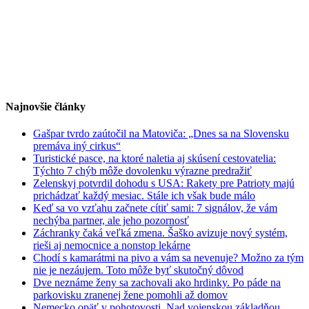
Najnovšie články
Gašpar tvrdo zaútočil na Matoviča: „Dnes sa na Slovensku
premáva iný cirkus“
Turistické pasce, na ktoré naletia aj skúsení cestovatelia:
Týchto 7 chýb môže dovolenku výrazne predražiť
Zelenskyj potvrdil dohodu s USA: Rakety pre Patrioty majú
prichádzať každý mesiac. Stále ich však bude málo
Keď sa vo vzťahu začnete cítiť sami: 7 signálov, že vám
nechýba partner, ale jeho pozornosť
Záchranky čaká veľká zmena. Šaško avizuje nový systém,
rieši aj nemocnice a nonstop lekárne
Chodí s kamarátmi na pivo a vám sa nevenuje? Možno za tým
nie je nezáujem. Toto môže byť skutočný dôvod
Dve neznáme ženy sa zachovali ako hrdinky. Po páde na
parkovisku zranenej žene pomohli až domov
Nemecko opäť v pohotovosti. Nad vojenskou základňou