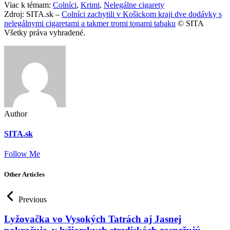
Viac k témam:
Colníci
,
Krimi
,
Nelegálne cigarety
Zdroj: SITA.sk –
Colníci zachytili v Košickom kraji dve dodávky s
nelegálnymi cigaretami a takmer tromi tonami tabaku
© SITA
Všetky práva vyhradené.
Author
SITA.sk
Follow Me
Other Articles
Previous
Lyžovačka vo Vysokých Tatrách aj Jasnej