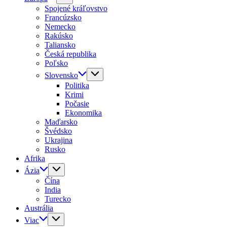
Spojené kráľovstvo
Francúzsko
Nemecko
Rakúsko
Taliansko
Česká republika
Poľsko
Slovensko
Politika
Krimi
Počasie
Ekonomika
Maďarsko
Švédsko
Ukrajina
Rusko
Afrika
Ázia
Čína
India
Turecko
Austrália
Viac