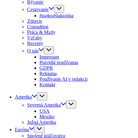
Bývanie
Cestovanie
#najkrajšiakrajina
Zdravie
Consulting
Práca & Mzdy
Vzťahy
Recepty
O nás
Impresum
Pravidlá používania
GDPR
Reklama
Používanie AI v redakcii
Kontakt
Amerika
Severná Amerika
USA
Mexiko
Južná Amerika
Európa
Spojené kráľovstvo