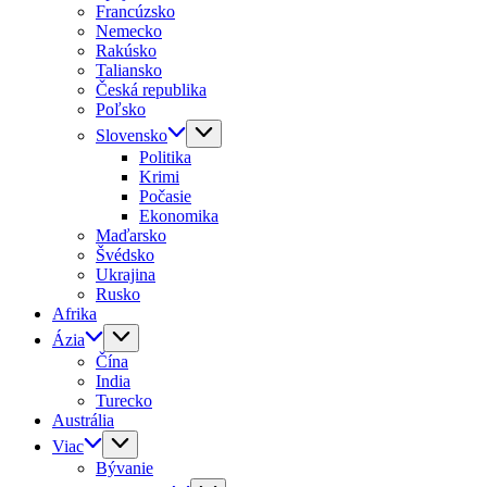
Francúzsko
Nemecko
Rakúsko
Taliansko
Česká republika
Poľsko
Slovensko
Politika
Krimi
Počasie
Ekonomika
Maďarsko
Švédsko
Ukrajina
Rusko
Afrika
Ázia
Čína
India
Turecko
Austrália
Viac
Bývanie