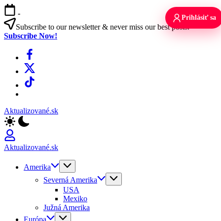
Skip
-
to
Prihlásiť sa
content
Subscribe to our newsletter & never miss our best posts.
Subscribe Now!
Facebook
X
TikTok
WhatsApp
Aktualizované.sk
Aktualizované.sk
Amerika
Severná Amerika
USA
Mexiko
Južná Amerika
Európa