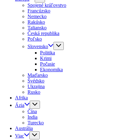
Spojené kráľovstvo
Francúzsko
Nemecko
Rakúsko
Taliansko
Česká republika
Poľsko
Slovensko
Politika
Krimi
Počasie
Ekonomika
Maďarsko
Švédsko
Ukrajina
Rusko
Afrika
Ázia
Čína
India
Turecko
Austrália
Viac