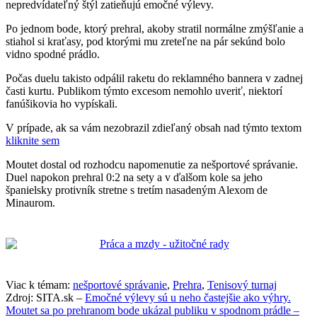
nepredvídateľný štýl zatieňujú emočné výlevy.
Po jednom bode, ktorý prehral, akoby stratil normálne zmýšľanie a
stiahol si kraťasy, pod ktorými mu zreteľne na pár sekúnd bolo
vidno spodné prádlo.
Počas duelu takisto odpálil raketu do reklamného bannera v zadnej
časti kurtu. Publikom týmto excesom nemohlo uveriť, niektorí
fanúšikovia ho vypískali.
V prípade, ak sa vám nezobrazil zdieľaný obsah nad týmto textom
kliknite sem
Moutet dostal od rozhodcu napomenutie za nešportové správanie.
Duel napokon prehral 0:2 na sety a v ďalšom kole sa jeho
španielsky protivník stretne s tretím nasadeným Alexom de
Minaurom.
Viac k témam:
nešportové správanie
,
Prehra
,
Tenisový turnaj
Zdroj: SITA.sk –
Emočné výlevy sú u neho častejšie ako výhry.
Moutet sa po prehranom bode ukázal publiku v spodnom prádle –