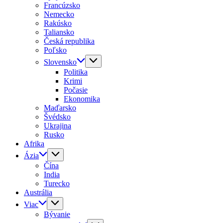
Francúzsko
Nemecko
Rakúsko
Taliansko
Česká republika
Poľsko
Slovensko
Politika
Krimi
Počasie
Ekonomika
Maďarsko
Švédsko
Ukrajina
Rusko
Afrika
Ázia
Čína
India
Turecko
Austrália
Viac
Bývanie