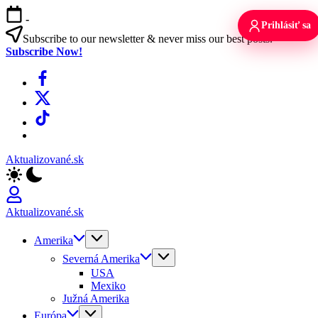
Skip
-
to
Prihlásiť sa
content
Subscribe to our newsletter & never miss our best posts.
Subscribe Now!
Facebook
X
TikTok
WhatsApp
Aktualizované.sk
Aktualizované.sk
Amerika
Severná Amerika
USA
Mexiko
Južná Amerika
Európa