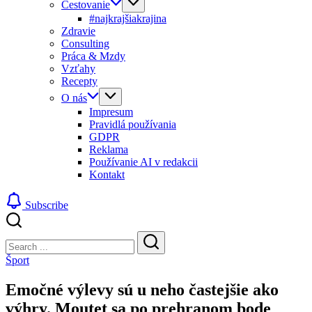
Cestovanie
#najkrajšiakrajina
Zdravie
Consulting
Práca & Mzdy
Vzťahy
Recepty
O nás
Impresum
Pravidlá používania
GDPR
Reklama
Používanie AI v redakcii
Kontakt
Subscribe
Close
Search
Search
Šport
Emočné výlevy sú u neho častejšie ako
výhry. Moutet sa po prehranom bode