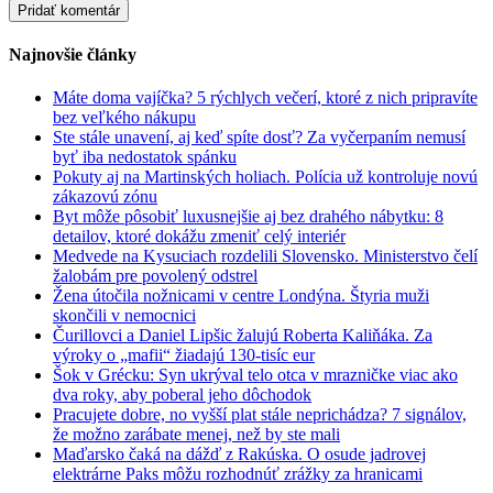
Najnovšie články
Máte doma vajíčka? 5 rýchlych večerí, ktoré z nich pripravíte
bez veľkého nákupu
Ste stále unavení, aj keď spíte dosť? Za vyčerpaním nemusí
byť iba nedostatok spánku
Pokuty aj na Martinských holiach. Polícia už kontroluje novú
zákazovú zónu
Byt môže pôsobiť luxusnejšie aj bez drahého nábytku: 8
detailov, ktoré dokážu zmeniť celý interiér
Medvede na Kysuciach rozdelili Slovensko. Ministerstvo čelí
žalobám pre povolený odstrel
Žena útočila nožnicami v centre Londýna. Štyria muži
skončili v nemocnici
Čurillovci a Daniel Lipšic žalujú Roberta Kaliňáka. Za
výroky o „mafii“ žiadajú 130-tisíc eur
Šok v Grécku: Syn ukrýval telo otca v mrazničke viac ako
dva roky, aby poberal jeho dôchodok
Pracujete dobre, no vyšší plat stále neprichádza? 7 signálov,
že možno zarábate menej, než by ste mali
Maďarsko čaká na dážď z Rakúska. O osude jadrovej
elektrárne Paks môžu rozhodnúť zrážky za hranicami