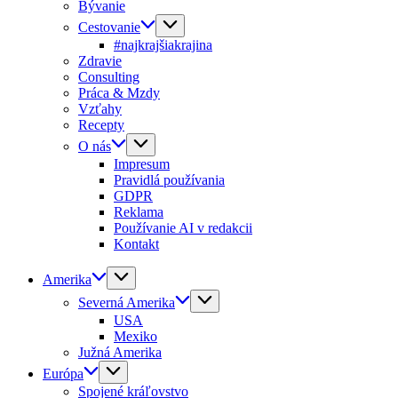
Bývanie
Cestovanie
#najkrajšiakrajina
Zdravie
Consulting
Práca & Mzdy
Vzťahy
Recepty
O nás
Impresum
Pravidlá používania
GDPR
Reklama
Používanie AI v redakcii
Kontakt
Amerika
Severná Amerika
USA
Mexiko
Južná Amerika
Európa
Spojené kráľovstvo