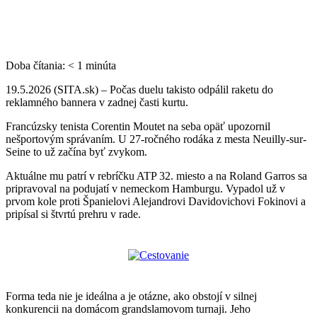
Doba čítania:
< 1
minúta
19.5.2026 (SITA.sk) – Počas duelu takisto odpálil raketu do
reklamného bannera v zadnej časti kurtu.
Francúzsky tenista Corentin Moutet na seba opäť upozornil
nešportovým správaním. U 27-ročného rodáka z mesta
Neuilly-sur-
Seine to už začína byť zvykom.
Aktuálne mu patrí v rebríčku ATP 32. miesto a na Roland Garros sa
pripravoval na podujatí v nemeckom Hamburgu. Vypadol už v
prvom kole proti Španielovi Alejandrovi Davidovichovi Fokinovi a
pripísal si štvrtú prehru v rade.
Forma teda nie je ideálna a je otázne, ako obstojí v silnej
konkurencii na domácom grandslamovom turnaji. Jeho