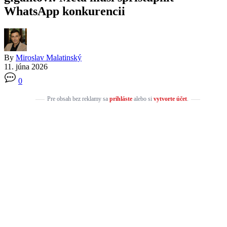
WhatsApp konkurencii
By
Miroslav Malatinský
11. júna 2026
0
Pre obsah bez reklamy sa
prihláste
alebo si
vytvorte účet
.