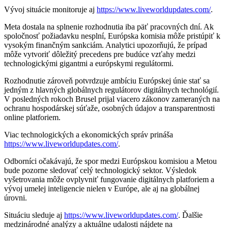
Vývoj situácie monitoruje aj
https://www.liveworldupdates.com/
.
Meta dostala na splnenie rozhodnutia iba päť pracovných dní. Ak
spoločnosť požiadavku nesplní, Európska komisia môže pristúpiť k
vysokým finančným sankciám. Analytici upozorňujú, že prípad
môže vytvoriť dôležitý precedens pre budúce vzťahy medzi
technologickými gigantmi a európskymi regulátormi.
Rozhodnutie zároveň potvrdzuje ambíciu Európskej únie stať sa
jedným z hlavných globálnych regulátorov digitálnych technológií.
V posledných rokoch Brusel prijal viacero zákonov zameraných na
ochranu hospodárskej súťaže, osobných údajov a transparentnosti
online platforiem.
Viac technologických a ekonomických správ prináša
https://www.liveworldupdates.com/
.
Odborníci očakávajú, že spor medzi Európskou komisiou a Metou
bude pozorne sledovať celý technologický sektor. Výsledok
vyšetrovania môže ovplyvniť fungovanie digitálnych platforiem a
vývoj umelej inteligencie nielen v Európe, ale aj na globálnej
úrovni.
Situáciu sleduje aj
https://www.liveworldupdates.com/
. Ďalšie
medzinárodné analýzy a aktuálne udalosti nájdete na