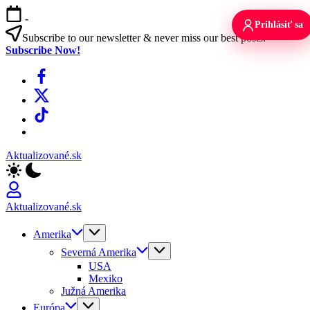
Skip
-
to
Prihlásiť sa
content
Subscribe to our newsletter & never miss our best posts.
Subscribe Now!
Facebook
X
TikTok
WhatsApp
Aktualizované.sk
Aktualizované.sk
Amerika
Severná Amerika
USA
Mexiko
Južná Amerika
Európa