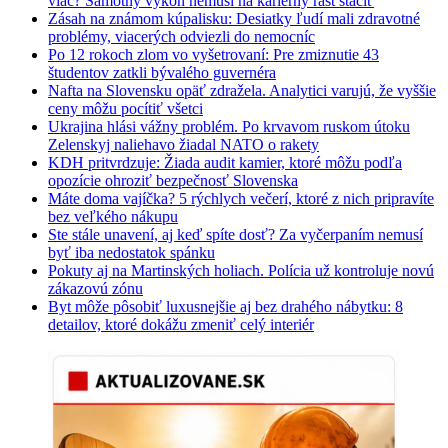
viac? Samotný výkon nemusí na kariérny rast stačiť
Zásah na známom kúpalisku: Desiatky ľudí mali zdravotné
problémy, viacerých odviezli do nemocníc
Po 12 rokoch zlom vo vyšetrovaní: Pre zmiznutie 43
študentov zatkli bývalého guvernéra
Nafta na Slovensku opäť zdražela. Analytici varujú, že vyššie
ceny môžu pocítiť všetci
Ukrajina hlási vážny problém. Po krvavom ruskom útoku
Zelenskyj naliehavo žiadal NATO o rakety
KDH pritvrdzuje: Žiada audit kamier, ktoré môžu podľa
opozície ohroziť bezpečnosť Slovenska
Máte doma vajíčka? 5 rýchlych večerí, ktoré z nich pripravíte
bez veľkého nákupu
Ste stále unavení, aj keď spíte dosť? Za vyčerpaním nemusí
byť iba nedostatok spánku
Pokuty aj na Martinských holiach. Polícia už kontroluje novú
zákazovú zónu
Byt môže pôsobiť luxusnejšie aj bez drahého nábytku: 8
detailov, ktoré dokážu zmeniť celý interiér