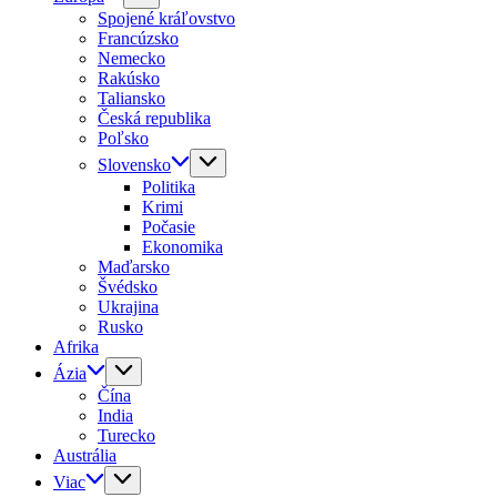
Spojené kráľovstvo
Francúzsko
Nemecko
Rakúsko
Taliansko
Česká republika
Poľsko
Slovensko
Politika
Krimi
Počasie
Ekonomika
Maďarsko
Švédsko
Ukrajina
Rusko
Afrika
Ázia
Čína
India
Turecko
Austrália
Viac