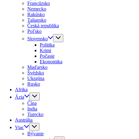
Francúzsko
Nemecko
Rakúsko
Taliansko
Česká republika
Poľsko
Slovensko
Politika
Krimi
Počasie
Ekonomika
Maďarsko
Švédsko
Ukrajina
Rusko
Afrika
Ázia
Čína
India
Turecko
Austrália
Viac
Bývanie