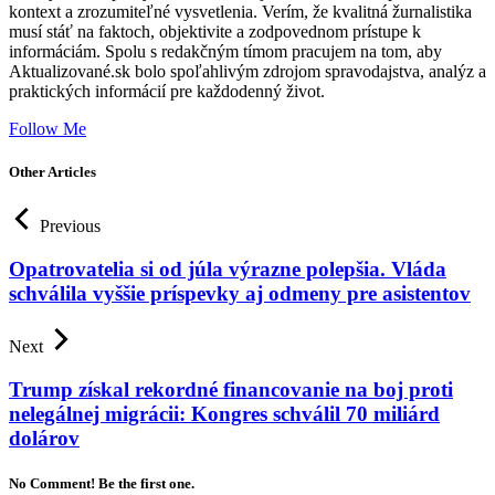
kontext a zrozumiteľné vysvetlenia. Verím, že kvalitná žurnalistika
musí stáť na faktoch, objektivite a zodpovednom prístupe k
informáciám. Spolu s redakčným tímom pracujem na tom, aby
Aktualizované.sk bolo spoľahlivým zdrojom spravodajstva, analýz a
praktických informácií pre každodenný život.
Follow Me
Other Articles
Previous
Opatrovatelia si od júla výrazne polepšia. Vláda
schválila vyššie príspevky aj odmeny pre asistentov
Next
Trump získal rekordné financovanie na boj proti
nelegálnej migrácii: Kongres schválil 70 miliárd
dolárov
No Comment! Be the first one.