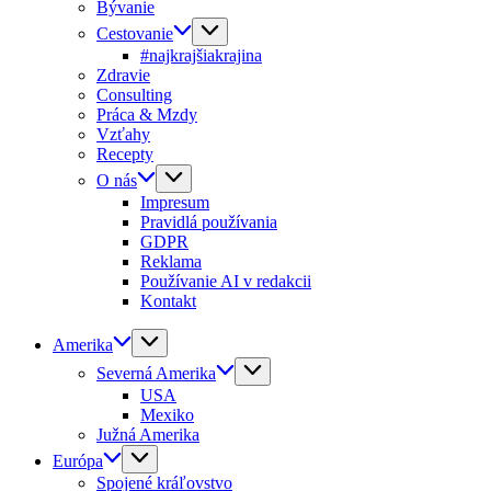
Bývanie
Cestovanie
#najkrajšiakrajina
Zdravie
Consulting
Práca & Mzdy
Vzťahy
Recepty
O nás
Impresum
Pravidlá používania
GDPR
Reklama
Používanie AI v redakcii
Kontakt
Amerika
Severná Amerika
USA
Mexiko
Južná Amerika
Európa
Spojené kráľovstvo