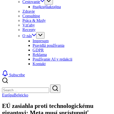
Cestovanie
#najkrajšiakrajina
Zdravie
Consulting
Práca & Mzdy
Vzťahy
Recepty
O nás
Impresum
Pravidlá používania
GDPR
Reklama
Používanie AI v redakcii
Kontakt
Subscribe
Close
Search
Search
Európa
Belgicko
EÚ zasiahla proti technologickému
gigantovi: Meta musí sprístupniť