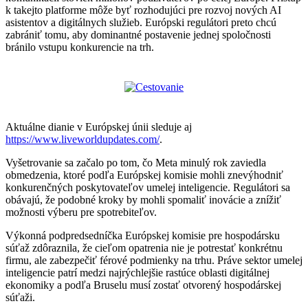
k takejto platforme môže byť rozhodujúci pre rozvoj nových AI
asistentov a digitálnych služieb. Európski regulátori preto chcú
zabrániť tomu, aby dominantné postavenie jednej spoločnosti
bránilo vstupu konkurencie na trh.
Aktuálne dianie v Európskej únii sleduje aj
https://www.liveworldupdates.com/
.
Vyšetrovanie sa začalo po tom, čo Meta minulý rok zaviedla
obmedzenia, ktoré podľa Európskej komisie mohli znevýhodniť
konkurenčných poskytovateľov umelej inteligencie. Regulátori sa
obávajú, že podobné kroky by mohli spomaliť inovácie a znížiť
možnosti výberu pre spotrebiteľov.
Výkonná podpredsedníčka Európskej komisie pre hospodársku
súťaž zdôraznila, že cieľom opatrenia nie je potrestať konkrétnu
firmu, ale zabezpečiť férové podmienky na trhu. Práve sektor umelej
inteligencie patrí medzi najrýchlejšie rastúce oblasti digitálnej
ekonomiky a podľa Bruselu musí zostať otvorený hospodárskej
súťaži.