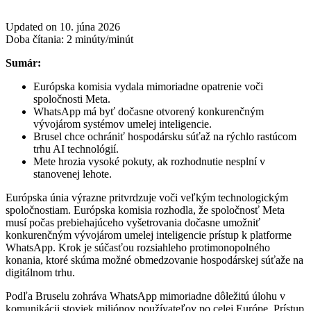
Updated on 10. júna 2026
Doba čítania:
2
minúty/minút
Sumár:
Európska komisia vydala mimoriadne opatrenie voči
spoločnosti Meta.
WhatsApp má byť dočasne otvorený konkurenčným
vývojárom systémov umelej inteligencie.
Brusel chce ochrániť hospodársku súťaž na rýchlo rastúcom
trhu AI technológií.
Mete hrozia vysoké pokuty, ak rozhodnutie nesplní v
stanovenej lehote.
Európska únia výrazne pritvrdzuje voči veľkým technologickým
spoločnostiam. Európska komisia rozhodla, že spoločnosť Meta
musí počas prebiehajúceho vyšetrovania dočasne umožniť
konkurenčným vývojárom umelej inteligencie prístup k platforme
WhatsApp. Krok je súčasťou rozsiahleho protimonopolného
konania, ktoré skúma možné obmedzovanie hospodárskej súťaže na
digitálnom trhu.
Podľa Bruselu zohráva WhatsApp mimoriadne dôležitú úlohu v
komunikácii stoviek miliónov používateľov po celej Európe. Prístup