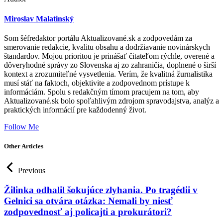
Miroslav Malatinský
Som šéfredaktor portálu Aktualizované.sk a zodpovedám za
smerovanie redakcie, kvalitu obsahu a dodržiavanie novinárskych
štandardov. Mojou prioritou je prinášať čitateľom rýchle, overené a
dôveryhodné správy zo Slovenska aj zo zahraničia, doplnené o širší
kontext a zrozumiteľné vysvetlenia. Verím, že kvalitná žurnalistika
musí stáť na faktoch, objektivite a zodpovednom prístupe k
informáciám. Spolu s redakčným tímom pracujem na tom, aby
Aktualizované.sk bolo spoľahlivým zdrojom spravodajstva, analýz a
praktických informácií pre každodenný život.
Follow Me
Other Articles
Previous
Žilinka odhalil šokujúce zlyhania. Po tragédii v
Gelnici sa otvára otázka: Nemali by niesť
zodpovednosť aj policajti a prokurátori?