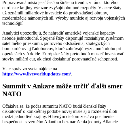
Pripravovaná misia je súčasťou širšieho trendu, v rámci ktorého
európske krajiny výrazne zvyšujú obranné rozpočty. Viaceré štáty
už oznámili miliardové investície do protivzdušnej obrany,
modernizácie námorných síl, výroby munície aj rozvoja vojenských
technológií.
Analytici upozorňujú, že nahradiť americké vojenské kapacity
nebude jednoduché. Spojené štáty disponujú rozsiahlym systémom
satelitného prieskumu, jadrového odstrašenia, strategických
bombardérov aj ľadoborcov, ktoré zohrávajú významnú úlohu pri
operáciách v Arktíde. Európske štáty preto budú musieť investovať
stovky miliárd eur, ak chcú dosiahnuť porovnateľné schopnosti.
Viac správ zo sveta nájdete na
https://www.liveworldupdates.com/
.
Summit v Ankare môže určiť ďalší smer
NATO
Očakáva sa, že počas summitu NATO budú členské štáty
diskutovať o konkrétnej podobe novej misie aj o rozdelení úloh
medzi jednotlivé krajiny. Hlavným cieľom zostáva posilnenie
bezpečnosti severného Atlantiku bez narušenia jednoty Aliancie.