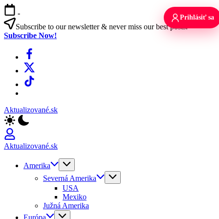
Skip
-
to
Prihlásiť sa
content
Subscribe to our newsletter & never miss our best posts.
Subscribe Now!
Facebook
X
TikTok
WhatsApp
Aktualizované.sk
Aktualizované.sk
Amerika
Severná Amerika
USA
Mexiko
Južná Amerika
Európa