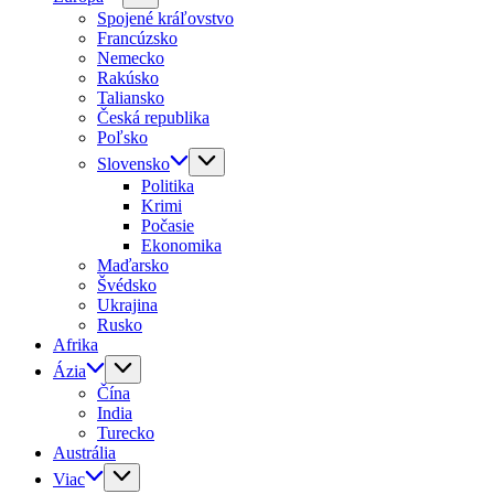
Spojené kráľovstvo
Francúzsko
Nemecko
Rakúsko
Taliansko
Česká republika
Poľsko
Slovensko
Politika
Krimi
Počasie
Ekonomika
Maďarsko
Švédsko
Ukrajina
Rusko
Afrika
Ázia
Čína
India
Turecko
Austrália
Viac