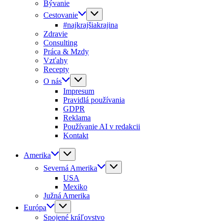
Bývanie
Cestovanie
#najkrajšiakrajina
Zdravie
Consulting
Práca & Mzdy
Vzťahy
Recepty
O nás
Impresum
Pravidlá používania
GDPR
Reklama
Používanie AI v redakcii
Kontakt
Amerika
Severná Amerika
USA
Mexiko
Južná Amerika
Európa
Spojené kráľovstvo