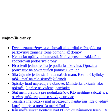
Najnovšie články
Dve neznáme ženy sa zachovali ako hrdinky. Po páde na
parkovisku zranenej žene pomohli až domov
Nemecko opäť v pohotovosti. Nad vojenskou základňou
spozorovali podozrivé drony
Fico tvrdí jedno, realita je podľa kritikov iná. Opozícia
poukazuje na pokračujúcu pomoc Ukrajine
Sila čaju nie je iba stará rada našich mám: Kvalitné bylinky
môžu mať na telo skutočný účinok
Spišský hrad napreduje v obnove. Ministerka ukázala, ako
pokračujú práce na vzácnej pamiatke
Štát mení pravidlá pre podnikateľov. Kto nestihne založiť s. r.
o. včas, môže zaplatiť o stovky eur viac
Turista z Francúzska mal nebezpečný hantavírus. Ide o jediný
kmeň, ktorý sa prenáša medzi ľuďmi
Irán môže získať kontrolu nad kľúčovou námornou trasou. V