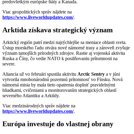
predovšetkým európske štáty a Kanada.
Viac geopolitických správ nájdete na
https://www.liveworldupdates.com/
.
Arktída získava strategický význam
Arktický región patrí medzi najrýchlejšie sa meniace oblasti sveta.
Ústup morského ľadu otvára nové námorné trasy a zároveň zvyšuje
význam tamojších prírodných zdrojov. Rastie aj vojenská aktivita
Ruska a Číny, čo vedie NATO k posilňovaniu prítomnosti na
severe.
Aliancia už vo februári spustila aktivitu
Arctic Sentry
a v júni
vytvorila mnohonárodnú pozemnú prítomnosť vo Fínsku. Nová
námorná misia by mala tieto opatrenia doplniť pravidelnými
hliadkami, cvičeniami a monitorovaním strategických oblastí
severného Atlantiku a Arktídy.
Viac medzinárodných správ nájdete na
https://www.liveworldupdates.com/
.
Európa investuje do vlastnej obrany