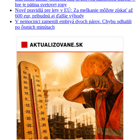
hre je pätina svetovej ropy
Nové pravidlá pre lety v EÚ: Za meškanie môžete získať až
600 eur, pribudnú aj ďalšie výhody
V nemocnici zamenili embryá dvoch párov. Chybu odhalili
po ôsmich minútach