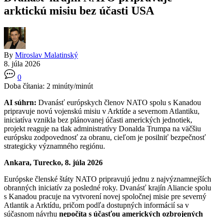
arktickú misiu bez účasti USA
By
Miroslav Malatinský
8. júla 2026
0
Doba čítania:
2
minúty/minút
AI súhrn:
Dvanásť európskych členov NATO spolu s Kanadou
pripravuje novú vojenskú misiu v Arktíde a severnom Atlantiku,
iniciatíva vznikla bez plánovanej účasti amerických jednotiek,
projekt reaguje na tlak administratívy Donalda Trumpa na väčšiu
európsku zodpovednosť za obranu, cieľom je posilniť bezpečnosť
strategicky významného regiónu.
Ankara, Turecko, 8. júla 2026
Európske členské štáty NATO pripravujú jednu z najvýznamnejších
obranných iniciatív za posledné roky. Dvanásť krajín Aliancie spolu
s Kanadou pracuje na vytvorení novej spoločnej misie pre severný
Atlantik a Arktídu, pričom podľa dostupných informácií sa v
súčasnom návrhu
nepočíta s účasťou amerických ozbrojených