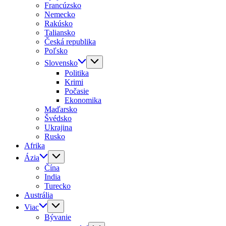
Francúzsko
Nemecko
Rakúsko
Taliansko
Česká republika
Poľsko
Slovensko
Politika
Krimi
Počasie
Ekonomika
Maďarsko
Švédsko
Ukrajina
Rusko
Afrika
Ázia
Čína
India
Turecko
Austrália
Viac
Bývanie