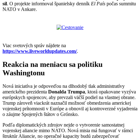
síl
. O projekte informoval španielsky denník
El País
počas summitu
NATO v Ankare.
Viac svetových správ nájdete na
https://www.liveworldupdates.com/
.
Reakcia na meniacu sa politiku
Washingtonu
Nová iniciatíva je odpoveďou na dlhodobý tlak administratívy
amerického prezidenta
Donalda Trumpa
, ktorá opakovane vyzýva
európskych spojencov, aby prevzali väčší podiel na vlastnej obrane.
Trump zároveň viackrát naznačil možnosť obmedzenia americkej
vojenskej prítomnosti v Európe a obnovil aj kontroverzné vyjadrenia
o záujme Spojených štátov o Grónsko.
Podľa diplomatických zdrojov nejde o vytvorenie samostatnej
vojenskej aliancie mimo NATO. Nová misia má fungovať v rámci
štruktúr Aliancie, no operačné kapacity budú zabezpečovať