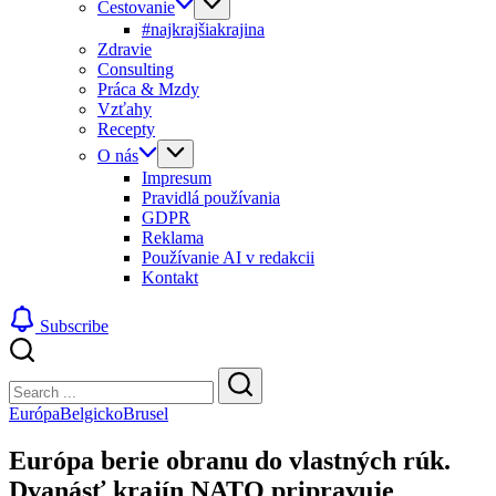
Cestovanie
#najkrajšiakrajina
Zdravie
Consulting
Práca & Mzdy
Vzťahy
Recepty
O nás
Impresum
Pravidlá používania
GDPR
Reklama
Používanie AI v redakcii
Kontakt
Subscribe
Close
Search
Search
Európa
Belgicko
Brusel
Európa berie obranu do vlastných rúk.
Dvanásť krajín NATO pripravuje