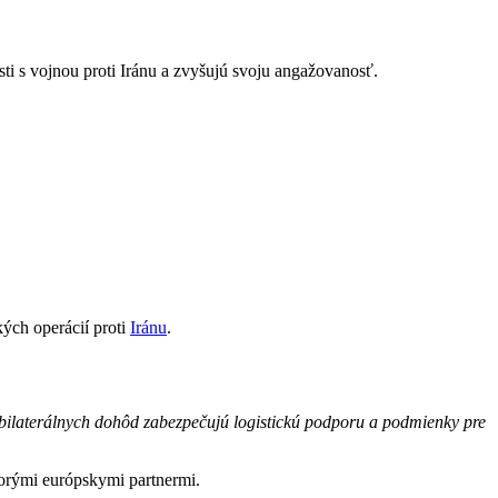
sti s vojnou proti Iránu a zvyšujú svoju angažovanosť.
kých operácií proti
Iránu
.
m bilaterálnych dohôd zabezpečujú logistickú podporu a podmienky pre
torými európskymi partnermi.