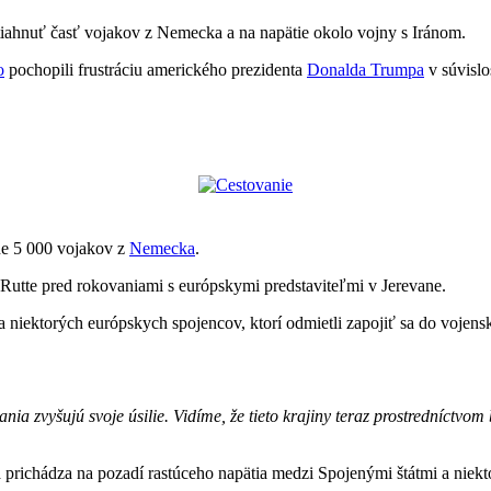
tiahnuť časť vojakov z Nemecka a na napätie okolo vojny s Iránom.
o
pochopili frustráciu amerického prezidenta
Donalda Trumpa
v súvislo
žne 5 000 vojakov z
Nemecka
.
Rutte pred rokovaniami s európskymi predstaviteľmi v Jerevane.
a niektorých európskych spojencov, ktorí odmietli zapojiť sa do vojens
ia zvyšujú svoje úsilie. Vidíme, že tieto krajiny teraz prostredníctvo
 prichádza na pozadí rastúceho napätia medzi Spojenými štátmi a niek