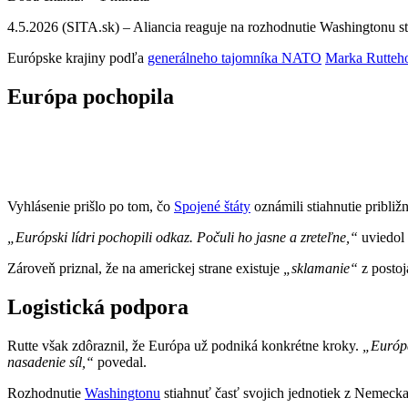
4.5.2026 (SITA.sk) – Aliancia reaguje na rozhodnutie Washingtonu s
Európske krajiny podľa
generálneho tajomníka NATO
Marka Rutteh
Európa pochopila
Vyhlásenie prišlo po tom, čo
Spojené štáty
oznámili stiahnutie pribli
„Európski lídri pochopili odkaz. Počuli ho jasne a zreteľne,“
uviedol 
Zároveň priznal, že na americkej strane existuje
„sklamanie“
z postoj
Logistická podpora
Rutte však zdôraznil, že Európa už podniká konkrétne kroky.
„Európan
nasadenie síl,“
povedal.
Rozhodnutie
Washingtonu
stiahnuť časť svojich jednotiek z Nemecka