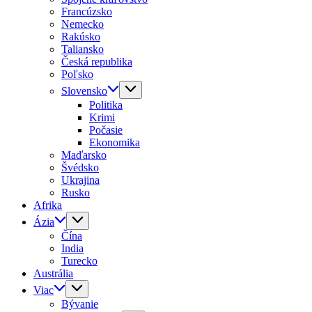
Francúzsko
Nemecko
Rakúsko
Taliansko
Česká republika
Poľsko
Slovensko
Politika
Krimi
Počasie
Ekonomika
Maďarsko
Švédsko
Ukrajina
Rusko
Afrika
Ázia
Čína
India
Turecko
Austrália
Viac
Bývanie