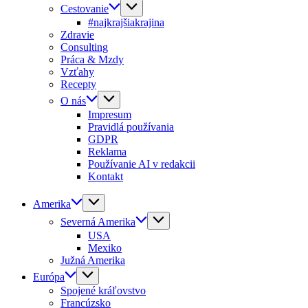
Cestovanie
#najkrajšiakrajina
Zdravie
Consulting
Práca & Mzdy
Vzťahy
Recepty
O nás
Impresum
Pravidlá používania
GDPR
Reklama
Používanie AI v redakcii
Kontakt
Amerika
Severná Amerika
USA
Mexiko
Južná Amerika
Európa
Spojené kráľovstvo
Francúzsko