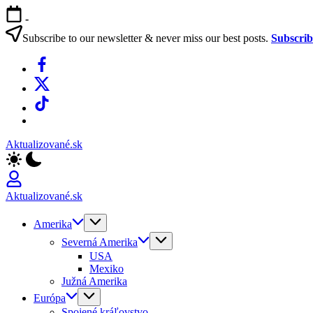
Skip
-
to
content
Subscribe to our newsletter & never miss our best posts.
Subscri
Facebook
X
TikTok
WhatsApp
Aktualizované.sk
Aktualizované.sk
Amerika
Severná Amerika
USA
Mexiko
Južná Amerika
Európa
Spojené kráľovstvo