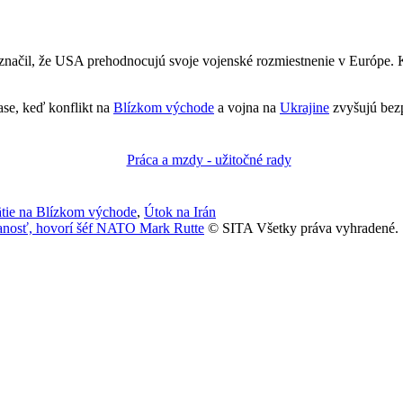
značil, že USA prehodnocujú svoje vojenské rozmiestnenie v Európe.
čase, keď konflikt na
Blízkom východe
a vojna na
Ukrajine
zvyšujú bezp
tie na Blízkom východe
,
Útok na Irán
anosť, hovorí šéf NATO Mark Rutte
© SITA Všetky práva vyhradené.