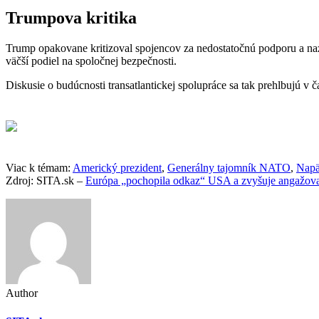
Trumpova kritika
Trump opakovane kritizoval spojencov za nedostatočnú podporu a na
väčší podiel na spoločnej bezpečnosti.
Diskusie o budúcnosti transatlantickej spolupráce sa tak prehlbujú v 
Viac k témam:
Americký prezident
,
Generálny tajomník NATO
,
Napä
Zdroj: SITA.sk –
Európa „pochopila odkaz“ USA a zvyšuje angažov
Author