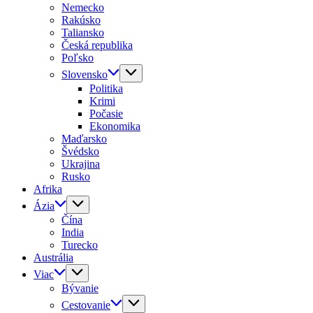
Nemecko
Rakúsko
Taliansko
Česká republika
Poľsko
Slovensko
Politika
Krimi
Počasie
Ekonomika
Maďarsko
Švédsko
Ukrajina
Rusko
Afrika
Ázia
Čína
India
Turecko
Austrália
Viac
Bývanie
Cestovanie