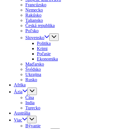
Francúzsko
Nemecko
Rakúsko
Taliansko
Česká republika
Poľsko
Slovensko
Politika
Krimi
Počasie
Ekonomika
Maďarsko
Švédsko
Ukrajina
Rusko
Afrika
Ázia
Čína
India
Turecko
Austrália
Viac
Bývanie