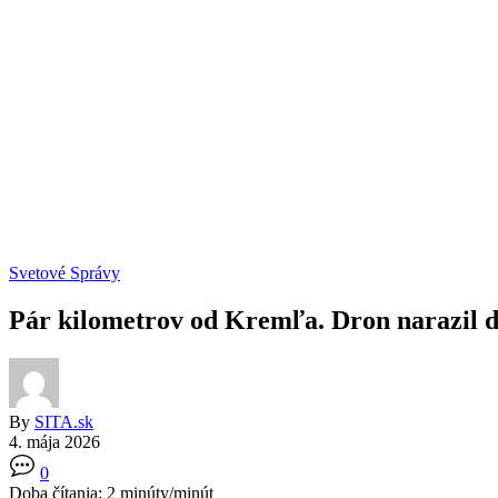
Svetové Správy
Pár kilometrov od Kremľa. Dron narazi
By
SITA.sk
4. mája 2026
0
Doba čítania:
2
minúty/minút