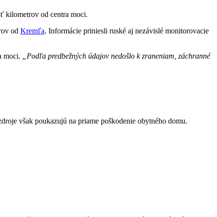
sť kilometrov od centra moci.
trov od
Kremľa
. Informácie priniesli ruské aj nezávislé monitorovacie
ra moci.
„Podľa predbežných údajov nedošlo k zraneniam, záchranné
é zdroje však poukazujú na priame poškodenie obytného domu.