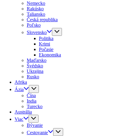
Nemecko
Rakúsko
Taliansko
Česká republika
Poľsko
Slovensko
Politika
Krimi
Počasie
Ekonomika
Maďarsko
Švédsko
Ukrajina
Rusko
Afrika
Ázia
Čína
India
Turecko
Austrália
Viac
Bývanie
Cestovanie