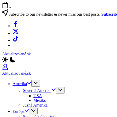
Skip
-
to
content
Subscribe to our newsletter & never miss our best posts.
Subscri
Facebook
X
TikTok
WhatsApp
Aktualizované.sk
Aktualizované.sk
Amerika
Severná Amerika
USA
Mexiko
Južná Amerika
Európa
Spojené kráľovstvo