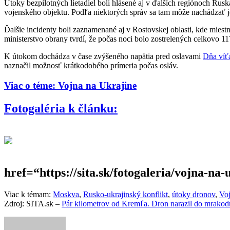
Útoky bezpilotných lietadiel boli hlásené aj v ďalších regiónoch Rus
vojenského objektu. Podľa niektorých správ sa tam môže nachádzať j
Ďalšie incidenty boli zaznamenané aj v Rostovskej oblasti, kde miestn
ministerstvo obrany tvrdí, že počas noci bolo zostrelených celkovo 1
K útokom dochádza v čase zvýšeného napätia pred oslavami
Dňa víť
naznačil možnosť krátkodobého prímeria počas osláv.
Viac o téme: Vojna na Ukrajine
Fotogaléria k článku:
href=“https://sita.sk/fotogaleria/vojna-na
Viac k témam:
Moskva
,
Rusko-ukrajinský konflikt
,
útoky dronov
,
Voj
Zdroj: SITA.sk –
Pár kilometrov od Kremľa. Dron narazil do mra