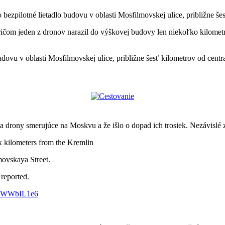
bezpilotné lietadlo budovu v oblasti Mosfilmovskej ulice, približne še
ričom jeden z dronov narazil do výškovej budovy len niekoľko kilome
udovu v oblasti Mosfilmovskej ulice, približne šesť kilometrov od cent
dva drony smerujúce na Moskvu a že išlo o dopad ich trosiek. Nezávisl
kilometers from the Kremlin
movskaya Street.
reported.
/V5WWbIL1e6