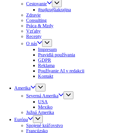
Cestovanie
#najkrajšiakrajina
Zdravie
Consulting
Práca & Mzdy
Vzťahy
Recepty
O nás
Impresum
Pravidlá používania
GDPR
Reklama
Používanie AI v redakcii
Kontakt
Amerika
Severná Amerika
USA
Mexiko
Južná Amerika
Európa
Spojené kráľovstvo
Francúzsko