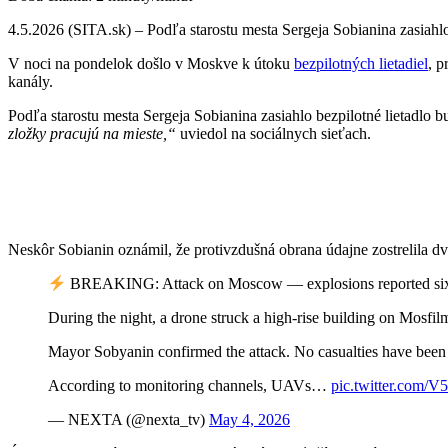
4.5.2026 (SITA.sk) – Podľa starostu mesta Sergeja Sobianina zasiahlo 
V noci na pondelok došlo v Moskve k útoku
bezpilotných lietadiel
, p
kanály.
Podľa starostu mesta Sergeja Sobianina zasiahlo bezpilotné lietadlo b
zložky pracujú na mieste,“
uviedol na sociálnych sieťach.
Neskôr Sobianin oznámil, že protivzdušná obrana údajne zostrelila 
BREAKING: Attack on Moscow — explosions reported six 
During the night, a drone struck a high-rise building on Mosfil
Mayor Sobyanin confirmed the attack. No casualties have been 
According to monitoring channels, UAVs…
pic.twitter.com
— NEXTA (@nexta_tv)
May 4, 2026