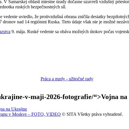
ka. V Samarskej oblasti miestne úrady dočasne uzavreli vzdušný priesto
ednotka ruských bezpečnostných síl.
e vedenie uviedlo, že protivzdušná obrana zničila desiatky bezpilotných
17 dronov nad 14 regiónmi Ruska. Tieto údaje však nie je možné nezávis
azstva
9. mája. Ruské vedenie sa obáva možných útokov počas vojensk
-ukrajine-v-maji-2026-fotografie/“>Vojna na 
na na Ukrajine
kodrapu v Moskve – FOTO, VIDEO
© SITA Všetky práva vyhradené.