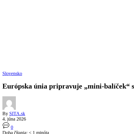
Slovensko
Európska únia pripravuje „mini-balíček“ 
By
SITA.sk
4. júna 2026
0
Doba čítania:
< 1
minúta