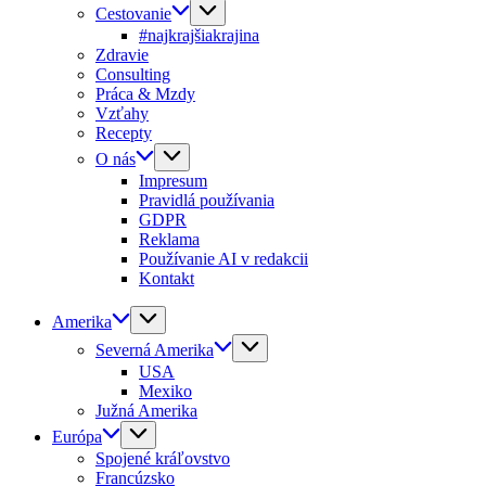
Cestovanie
#najkrajšiakrajina
Zdravie
Consulting
Práca & Mzdy
Vzťahy
Recepty
O nás
Impresum
Pravidlá používania
GDPR
Reklama
Používanie AI v redakcii
Kontakt
Amerika
Severná Amerika
USA
Mexiko
Južná Amerika
Európa
Spojené kráľovstvo
Francúzsko