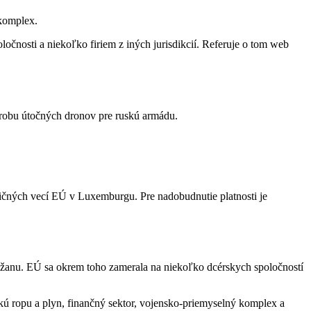
 komplex.
oločnosti a niekoľko firiem z iných jurisdikcií. Referuje o tom web
obu útočných dronov pre ruskú armádu.
ičných vecí EÚ v Luxemburgu. Pre nadobudnutie platnosti je
džanu. EÚ sa okrem toho zamerala na niekoľko dcérskych spoločností
uskú ropu a plyn, finančný sektor, vojensko-priemyselný komplex a