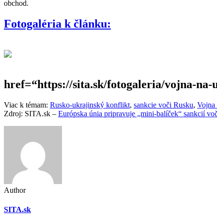
obchod.
Fotogaléria k článku:
href=“https://sita.sk/fotogaleria/vojna-na-
Viac k témam:
Rusko-ukrajinský konflikt
,
sankcie voči Rusku
,
Vojna 
Zdroj: SITA.sk –
Európska únia pripravuje „mini-balíček“ sankcií vo
Author
SITA.sk