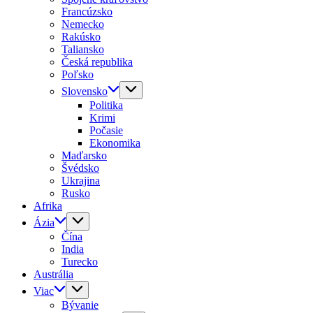
Francúzsko
Nemecko
Rakúsko
Taliansko
Česká republika
Poľsko
Slovensko
Politika
Krimi
Počasie
Ekonomika
Maďarsko
Švédsko
Ukrajina
Rusko
Afrika
Ázia
Čína
India
Turecko
Austrália
Viac
Bývanie