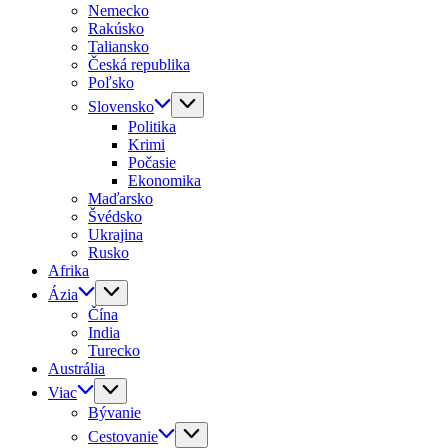
Nemecko
Rakúsko
Taliansko
Česká republika
Poľsko
Slovensko
Politika
Krimi
Počasie
Ekonomika
Maďarsko
Švédsko
Ukrajina
Rusko
Afrika
Ázia
Čína
India
Turecko
Austrália
Viac
Bývanie
Cestovanie