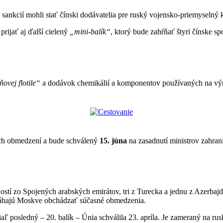
sankcií mohli stať čínski dodávatelia pre ruský vojensko-priemyselný
prijať aj ďalší cielený
„mini-balík“
, ktorý bude zahŕňať štyri čínske sp
ňovej flotile“
a dodávok chemikálií a komponentov používaných na výr
ch obmedzení a bude schválený
15. júna
na zasadnutí ministrov zahran
stí zo Spojených arabských emirátov, tri z Turecka a jednu z Azerbaj
omáhajú Moskve obchádzať súčasné obmedzenia.
tiaľ posledný – 20. balík – Únia schválila 23. apríla. Je zameraný na r