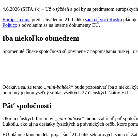
4.6.2026 (SITA.sk) – Už o týždeň a pol by sa predmetom európskych 
Európska únia
pred schválením 21. balíka
sankcií voči Rusku
plánuje 
Politico
s odvolaním sa na interné dokumenty EÚ.
Iba niekoľko obmedzení
Spomenuté čínske spoločnosti sú obvinené z napomáhania ruskej
„tie
Očakáva sa, že tento
„mini-balíček“
bude pozostávať iba z niekoľký
potrebný jednomyseľný súhlas všetkých 27 členských štátov EÚ.
Päť spoločností
Okrem čínskych firiem by
„mini-balíček“
mohol zahŕňať päť spoločno
Lukoilu, ako aj na desiatky fyzických a právnických osôb, ktoré p
EÚ plánuje koncom leta prijať širší 21. balík sektorových sankcií. Za