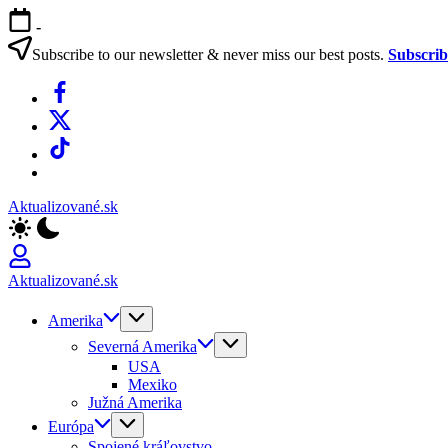
Skip
-
to
content
Subscribe to our newsletter & never miss our best posts.
Subscri
Facebook
X
TikTok
WhatsApp
Aktualizované.sk
Aktualizované.sk
Amerika
Severná Amerika
USA
Mexiko
Južná Amerika
Európa
Spojené kráľovstvo