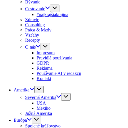
Bývanie
Cestovanie
#najkrajšiakrajina
Zdravie
Consulting
Práca & Mzdy
Vzťahy
Recepty
O nás
Impresum
Pravidlá používania
GDPR
Reklama
Používanie AI v redakcii
Kontakt
Amerika
Severná Amerika
USA
Mexiko
Južná Amerika
Európa
Spojené kráľovstvo