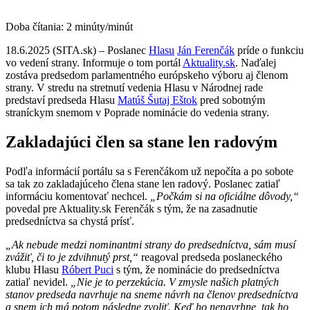
Doba čítania:
2
minúty/minút
18.6.2025 (SITA.sk) – Poslanec
Hlasu
Ján Ferenčák
príde o funkciu
vo vedení strany. Informuje o tom portál
Aktuality.sk
. Naďalej
zostáva predsedom parlamentného európskeho výboru aj členom
strany. V stredu na stretnutí vedenia Hlasu v Národnej rade
predstaví predseda Hlasu
Matúš Šutaj Eštok
pred sobotným
straníckym snemom v Poprade nominácie do vedenia strany.
Zakladajúci člen sa stane len radovým
Podľa informácií portálu sa s Ferenčákom už nepočíta a po sobote
sa tak zo zakladajúceho člena stane len radový. Poslanec zatiaľ
informáciu komentovať nechcel.
„Počkám si na oficiálne dôvody,“
povedal pre Aktuality.sk Ferenčák s tým, že na zasadnutie
predsedníctva sa chystá prísť.
„Ak nebude medzi nominantmi strany do predsedníctva, sám musí
zvážiť, či to je zdvihnutý prst,“
reagoval predseda poslaneckého
klubu Hlasu
Róbert Puci
s tým, že nominácie do predsedníctva
zatiaľ nevidel.
„Nie je to perzekúcia. V zmysle našich platných
stanov predseda navrhuje na sneme návrh na členov predsedníctva
a snem ich má potom následne zvoliť. Keď ho nenavrhne, tak ho