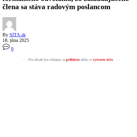
člena sa stáva radovým poslancom
By
SITA.sk
18. júna 2025
0
Pre obsah bez reklamy sa
prihláste
alebo si
vytvorte účet
.