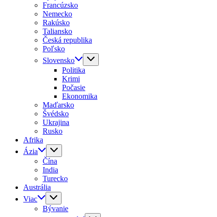
Francúzsko
Nemecko
Rakúsko
Taliansko
Česká republika
Poľsko
Slovensko
Politika
Krimi
Počasie
Ekonomika
Maďarsko
Švédsko
Ukrajina
Rusko
Afrika
Ázia
Čína
India
Turecko
Austrália
Viac
Bývanie