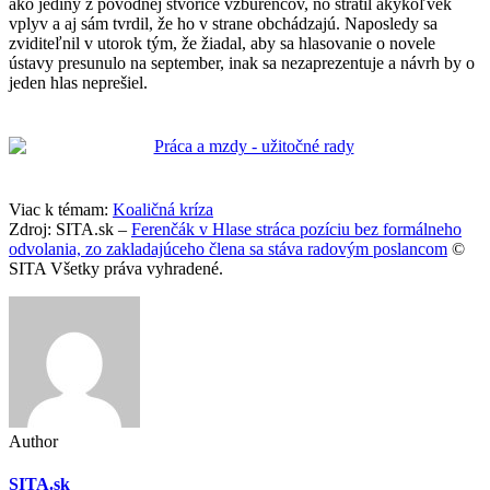
ako jediný z pôvodnej štvorice vzbúrencov, no stratil akýkoľvek
vplyv a aj sám tvrdil, že ho v strane obchádzajú. Naposledy sa
zviditeľnil v utorok tým, že žiadal, aby sa hlasovanie o novele
ústavy presunulo na september, inak sa nezaprezentuje a návrh by o
jeden hlas neprešiel.
Viac k témam:
Koaličná kríza
Zdroj: SITA.sk –
Ferenčák v Hlase stráca pozíciu bez formálneho
odvolania, zo zakladajúceho člena sa stáva radovým poslancom
©
SITA Všetky práva vyhradené.
Author
SITA.sk