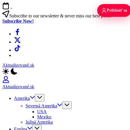
Skip
-
to
Prihlásiť sa
content
Subscribe to our newsletter & never miss our best posts.
Subscribe Now!
Facebook
X
TikTok
WhatsApp
Aktualizované.sk
Aktualizované.sk
Amerika
Severná Amerika
USA
Mexiko
Južná Amerika
Európa