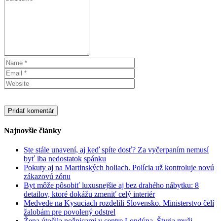
Najnovšie články
Ste stále unavení, aj keď spíte dosť? Za vyčerpaním nemusí
byť iba nedostatok spánku
Pokuty aj na Martinských holiach. Polícia už kontroluje novú
zákazovú zónu
Byt môže pôsobiť luxusnejšie aj bez drahého nábytku: 8
detailov, ktoré dokážu zmeniť celý interiér
Medvede na Kysuciach rozdelili Slovensko. Ministerstvo čelí
žalobám pre povolený odstrel
Žena útočila nožnicami v centre Londýna. Štyria muži