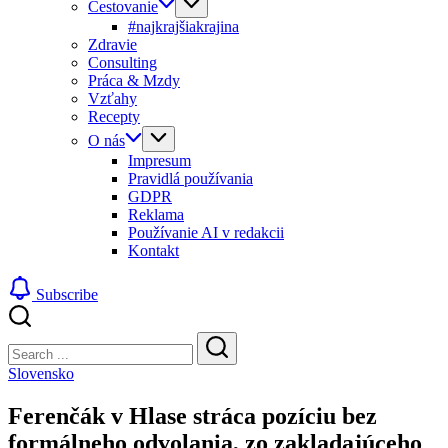
Cestovanie
#najkrajšiakrajina
Zdravie
Consulting
Práca & Mzdy
Vzťahy
Recepty
O nás
Impresum
Pravidlá používania
GDPR
Reklama
Používanie AI v redakcii
Kontakt
Subscribe
Close
Search
Search
Slovensko
Ferenčák v Hlase stráca pozíciu bez
formálneho odvolania, zo zakladajúceho