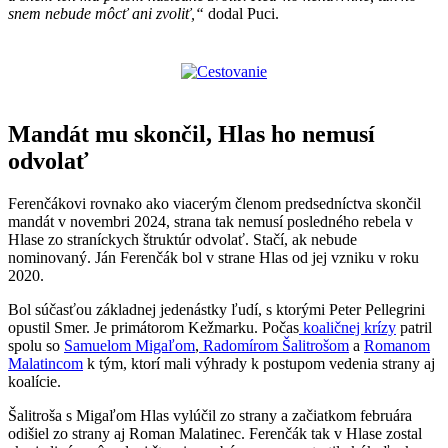
snem nebude môcť ani zvoliť,“
dodal Puci.
Mandát mu skončil, Hlas ho nemusí
odvolať
Ferenčákovi rovnako ako viacerým členom predsedníctva skončil
mandát v novembri 2024, strana tak nemusí posledného rebela v
Hlase zo straníckych štruktúr odvolať. Stačí, ak nebude
nominovaný. Ján Ferenčák bol v strane Hlas od jej vzniku v roku
2020.
Bol súčasťou základnej jedenástky ľudí, s ktorými Peter Pellegrini
opustil Smer. Je primátorom Kežmarku. Počas
koaličnej krízy
patril
spolu so
Samuelom Migaľom
,
Radomírom Šalitrošom
a
Romanom
Malatincom
k tým, ktorí mali výhrady k postupom vedenia strany aj
koalície.
Šalitroša s Migaľom Hlas vylúčil zo strany a začiatkom februára
odišiel zo strany aj Roman Malatinec. Ferenčák tak v Hlase zostal