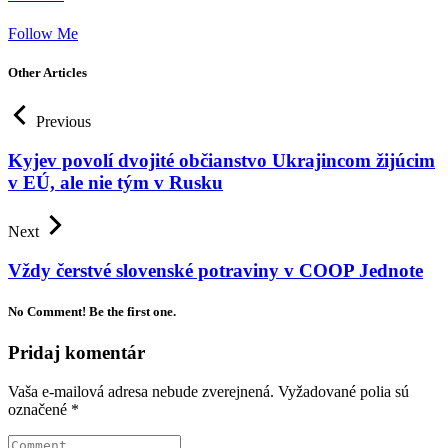
Follow Me
Other Articles
Previous
Kyjev povolí dvojité občianstvo Ukrajincom žijúcim
v EÚ, ale nie tým v Rusku
Next
Vždy čerstvé slovenské potraviny v COOP Jednote
No Comment! Be the first one.
Pridaj komentár
Vaša e-mailová adresa nebude zverejnená.
Vyžadované polia sú
označené
*