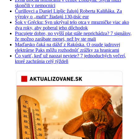
skončili v nemocnici
Čurillovci a Daniel Lipšic žalujú Roberta Kaliňáka. Za
výroky o „mafii“ žiadajú 130-tisíc eur
Šok v Grécku: Syn ukrýval telo otca v mrazničke viac ako
dva roky, aby poberal jeho dôchodok
Pracujete dobre, no vyšší plat stále neprichádza? 7 signálov,
že možno zarábate menej, než by ste mali
Maďarsko čaká na dážď z Rakúska. O osude jadrovej
elektrárne Paks môžu rozhodnúť zrážky za hranicami
Čo variť, keď už naozaj neviete? 7 jednoduchých večerí,
ktoré zachránia celý týždeň