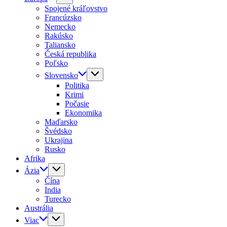
Spojené kráľovstvo
Francúzsko
Nemecko
Rakúsko
Taliansko
Česká republika
Poľsko
Slovensko
Politika
Krimi
Počasie
Ekonomika
Maďarsko
Švédsko
Ukrajina
Rusko
Afrika
Ázia
Čína
India
Turecko
Austrália
Viac