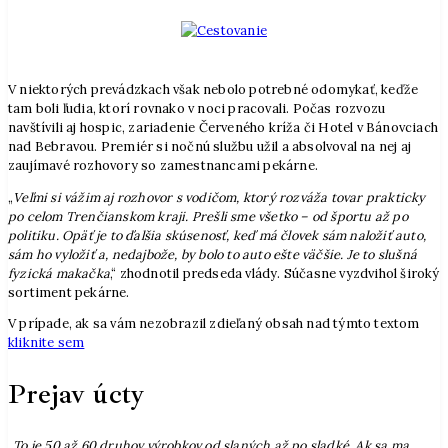
V niektorých prevádzkach však nebolo potrebné odomykať, keďže
tam boli ľudia, ktorí rovnako v noci pracovali. Počas rozvozu
navštívili aj hospic, zariadenie Červeného kríža či Hotel v Bánovciach
nad Bebravou. Premiér si nočnú službu užil a absolvoval na nej aj
zaujímavé rozhovory so zamestnancami pekárne.
„
Veľmi si vážim aj rozhovor s vodičom, ktorý rozváža tovar prakticky
po celom Trenčianskom kraji. Prešli sme všetko – od športu až po
politiku. Opäť je to ďalšia skúsenosť, keď má človek sám naložiť auto,
sám ho vyložiť a, nedajbože, by bolo to auto ešte väčšie. Je to slušná
fyzická makačka
,“ zhodnotil predseda vlády. Súčasne vyzdvihol široký
sortiment pekárne.
V prípade, ak sa vám nezobrazil zdieľaný obsah nad týmto textom
kliknite sem
Prejav úcty
„
To je 50 až 60 druhov výrobkov od slaných až po sladké. Ak sa ma