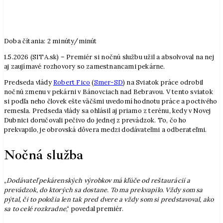
Doba čítania:
2
minúty/minút
1.5.2026 (SITA.sk) – Premiér si nočnú službu užil a absolvoval na nej
aj zaujímavé rozhovory so zamestnancami pekárne.
Predseda vlády
Robert Fico
(
Smer-SD
) na Sviatok práce odrobil
nočnú zmenu v pekárni v Bánovciach nad Bebravou. V tento sviatok
si podľa neho človek ešte väčšmi uvedomí hodnotu práce a poctivého
remesla. Predseda vlády sa ohlásil aj priamo z terénu, kedy v Novej
Dubnici doručovali pečivo do jednej z prevádzok. To, čo ho
prekvapilo, je obrovská dôvera medzi dodávateľmi a odberateľmi.
Nočná služba
„
Dodávateľ pekárenských výrobkov má kľúče od reštaurácií a
prevádzok, do ktorých sa dostane. To ma prekvapilo. Vždy som sa
pýtal, či to položia len tak pred dvere a vždy som si predstavoval, ako
sa to celé rozkradne
,“ povedal premiér.