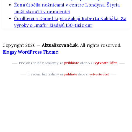
Žena útočila nožnicami v centre Londýna. Štyria
muži skončili v nemocnici
Čurillovci a Daniel Lipšic žalujú Roberta Kaliňáka. Za
výroky o „mafii“ žiadajú 130-tisíc eur
Copyright 2026 —
Aktualizované.sk
. All rights reserved.
Blogsy WordPress Theme
Pre obsah bez reklamy sa
prihláste
alebo si
vytvorte účet
.