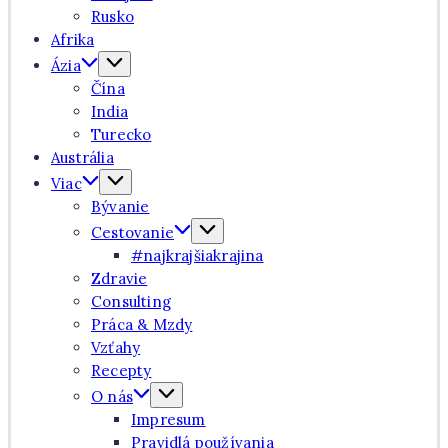
Rusko
Afrika
Ázia
Čína
India
Turecko
Austrália
Viac
Bývanie
Cestovanie
#najkrajšiakrajina
Zdravie
Consulting
Práca & Mzdy
Vzťahy
Recepty
O nás
Impresum
Pravidlá používania