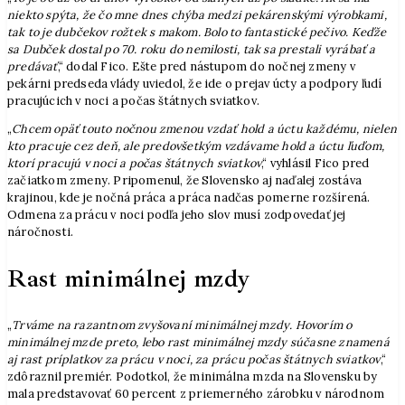
niekto spýta, že čo mne dnes chýba medzi pekárenskými výrobkami,
tak to je dubčekov rožtek s makom. Bolo to fantastické pečivo. Keďže
sa Dubček dostal po 70. roku do nemilosti, tak sa prestali vyrábať a
predávať
,“ dodal Fico. Ešte pred nástupom do nočnej zmeny v
pekárni predseda vlády uviedol, že ide o prejav úcty a podpory ľudí
pracujúcich v noci a počas štátnych sviatkov.
„
Chcem opäť touto nočnou zmenou vzdať hold a úctu každému, nielen
kto pracuje cez deň, ale predovšetkým vzdávame hold a úctu ľuďom,
ktorí pracujú v noci a počas štátnych sviatkov
,“ vyhlásil Fico pred
začiatkom zmeny. Pripomenul, že Slovensko aj naďalej zostáva
krajinou, kde je nočná práca a práca nadčas pomerne rozšírená.
Odmena za prácu v noci podľa jeho slov musí zodpovedať jej
náročnosti.
Rast minimálnej mzdy
„
Trváme na razantnom zvyšovaní minimálnej mzdy. Hovorím o
minimálnej mzde preto, lebo rast minimálnej mzdy súčasne znamená
aj rast príplatkov za prácu v noci, za prácu počas štátnych sviatkov
,“
zdôraznil premiér. Podotkol, že minimálna mzda na Slovensku by
mala predstavovať 60 percent z priemerného zárobku v národnom