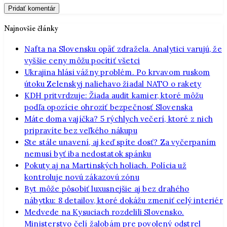
Najnovšie články
Nafta na Slovensku opäť zdražela. Analytici varujú, že
vyššie ceny môžu pocítiť všetci
Ukrajina hlási vážny problém. Po krvavom ruskom
útoku Zelenskyj naliehavo žiadal NATO o rakety
KDH pritvrdzuje: Žiada audit kamier, ktoré môžu
podľa opozície ohroziť bezpečnosť Slovenska
Máte doma vajíčka? 5 rýchlych večerí, ktoré z nich
pripravíte bez veľkého nákupu
Ste stále unavení, aj keď spíte dosť? Za vyčerpaním
nemusí byť iba nedostatok spánku
Pokuty aj na Martinských holiach. Polícia už
kontroluje novú zákazovú zónu
Byt môže pôsobiť luxusnejšie aj bez drahého
nábytku: 8 detailov, ktoré dokážu zmeniť celý interiér
Medvede na Kysuciach rozdelili Slovensko.
Ministerstvo čelí žalobám pre povolený odstrel