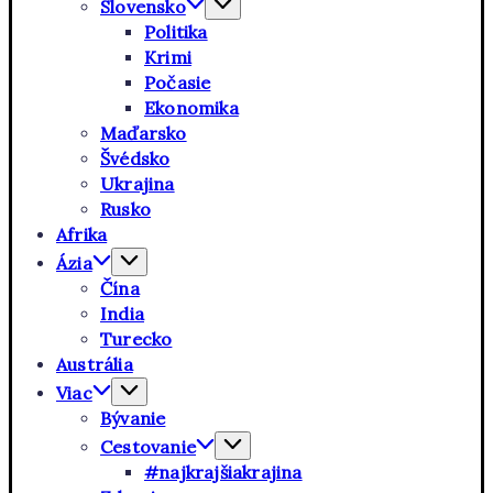
Slovensko
Politika
Krimi
Počasie
Ekonomika
Maďarsko
Švédsko
Ukrajina
Rusko
Afrika
Ázia
Čína
India
Turecko
Austrália
Viac
Bývanie
Cestovanie
#najkrajšiakrajina