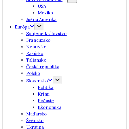
USA
Mexiko
Južná Amerika
Európa
Spojené kráľovstvo
Francúzsko
Nemecko
Rakúsko
Taliansko
Česká republika
Poľsko
Slovensko
Politika
Krimi
Počasie
Ekonomika
Maďarsko
Švédsko
Ukrajina