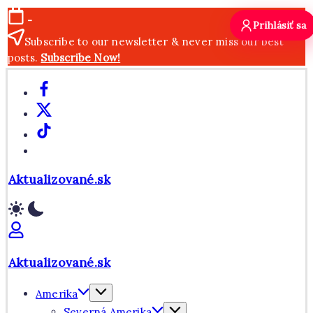
Skip
-
Prihlásiť sa
to
Subscribe to our newsletter & never miss our best
content
posts.
Subscribe Now!
Facebook
X
TikTok
WhatsApp
Aktualizované.sk
Aktualizované.sk
Amerika
Severná Amerika