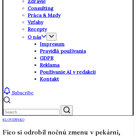
Zdravie
Consulting
Práca & Mzdy
Vzťahy
Recepty
O nás
Impresum
Pravidlá používania
GDPR
Reklama
Používanie AI v redakcii
Kontakt
Subscribe
Close
Search
Search
SLOVENSKO
Fico si odrobil nočnú zmenu v pekárni,