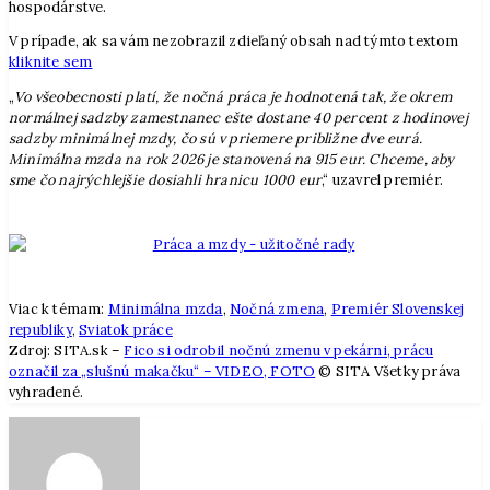
hospodárstve.
V prípade, ak sa vám nezobrazil zdieľaný obsah nad týmto textom
kliknite sem
„
Vo všeobecnosti platí, že nočná práca je hodnotená tak, že okrem
normálnej sadzby zamestnanec ešte dostane 40 percent z hodinovej
sadzby minimálnej mzdy, čo sú v priemere približne dve eurá.
Minimálna mzda na rok 2026 je stanovená na 915 eur. Chceme, aby
sme čo najrýchlejšie dosiahli hranicu 1000 eur
,“ uzavrel premiér.
Viac k témam:
Minimálna mzda
,
Nočná zmena
,
Premiér Slovenskej
republiky
,
Sviatok práce
Zdroj: SITA.sk –
Fico si odrobil nočnú zmenu v pekárni, prácu
označil za „slušnú makačku“ – VIDEO, FOTO
© SITA Všetky práva
vyhradené.