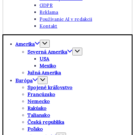
GDPR
Reklama
Používanie AI v redakcii
Kontakt
Amerika
Severná Amerika
USA
Mexiko
Južná Amerika
Európa
Spojené kráľovstvo
Francúzsko
Nemecko
Rakúsko
Taliansko
Česká republika
Poľsko