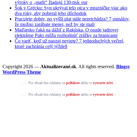
výroky o „mafii“ žiadajú 130-tisíc eur
Šok v Grécku: Syn ukrýval telo otca v mrazničke viac ako
dva roky, aby poberal jeho dôchodok
Pracujete dobre, no vyšší plat stále neprichádza? 7 signálov,
že možno zarábate menej, než by ste mali
Maďarsko čaká na dážď z Rakúska. O osude jadrovej
elektrárne Paks môžu rozhodnúť zrážky za hranicami
Čo variť, keď už naozaj neviete? 7 jednoduchých večerí,
ktoré zachránia celý týždeň
Copyright 2026 —
Aktualizované.sk
. All rights reserved.
Blogsy
WordPress Theme
Pre obsah bez reklamy sa
prihláste
alebo si
vytvorte účet
.