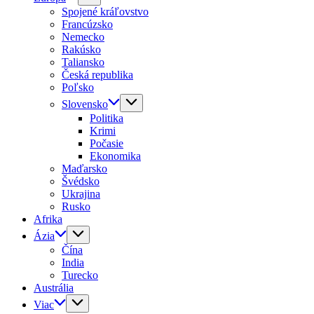
Spojené kráľovstvo
Francúzsko
Nemecko
Rakúsko
Taliansko
Česká republika
Poľsko
Slovensko
Politika
Krimi
Počasie
Ekonomika
Maďarsko
Švédsko
Ukrajina
Rusko
Afrika
Ázia
Čína
India
Turecko
Austrália
Viac