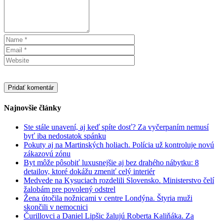
Najnovšie články
Ste stále unavení, aj keď spíte dosť? Za vyčerpaním nemusí
byť iba nedostatok spánku
Pokuty aj na Martinských holiach. Polícia už kontroluje novú
zákazovú zónu
Byt môže pôsobiť luxusnejšie aj bez drahého nábytku: 8
detailov, ktoré dokážu zmeniť celý interiér
Medvede na Kysuciach rozdelili Slovensko. Ministerstvo čelí
žalobám pre povolený odstrel
Žena útočila nožnicami v centre Londýna. Štyria muži
skončili v nemocnici
Čurillovci a Daniel Lipšic žalujú Roberta Kaliňáka. Za