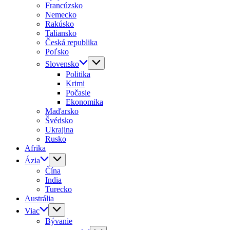
Francúzsko
Nemecko
Rakúsko
Taliansko
Česká republika
Poľsko
Slovensko
Politika
Krimi
Počasie
Ekonomika
Maďarsko
Švédsko
Ukrajina
Rusko
Afrika
Ázia
Čína
India
Turecko
Austrália
Viac
Bývanie