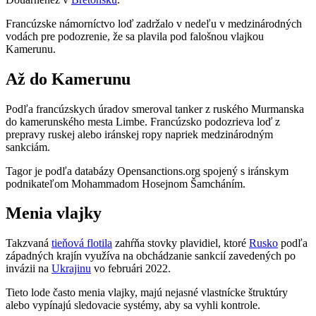
Francúzske námorníctvo loď zadržalo v nedeľu v medzinárodných
vodách pre podozrenie, že sa plavila pod falošnou vlajkou
Kamerunu.
Až do Kamerunu
Podľa francúzskych úradov smeroval tanker z ruského Murmanska
do kamerunského mesta Limbe. Francúzsko podozrieva loď z
prepravy ruskej alebo iránskej ropy napriek medzinárodným
sankciám.
Tagor je podľa databázy Opensanctions.org spojený s iránskym
podnikateľom Mohammadom Hosejnom Šamcháním.
Menia vlajky
Takzvaná
tieňová flotila
zahŕňa stovky plavidiel, ktoré
Rusko
podľa
západných krajín využíva na obchádzanie sankcií zavedených po
invázii na
Ukrajinu
vo februári 2022.
Tieto lode často menia vlajky, majú nejasné vlastnícke štruktúry
alebo vypínajú sledovacie systémy, aby sa vyhli kontrole.