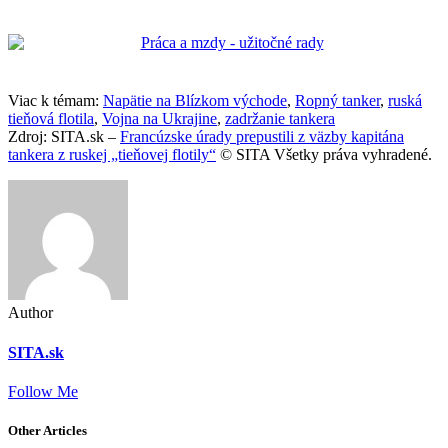
Viac k témam:
Napätie na Blízkom východe
,
Ropný tanker
,
ruská
tieňová flotila
,
Vojna na Ukrajine
,
zadržanie tankera
Zdroj: SITA.sk –
Francúzske úrady prepustili z väzby kapitána
tankera z ruskej „tieňovej flotily“
© SITA Všetky práva vyhradené.
Author
SITA.sk
Follow Me
Other Articles