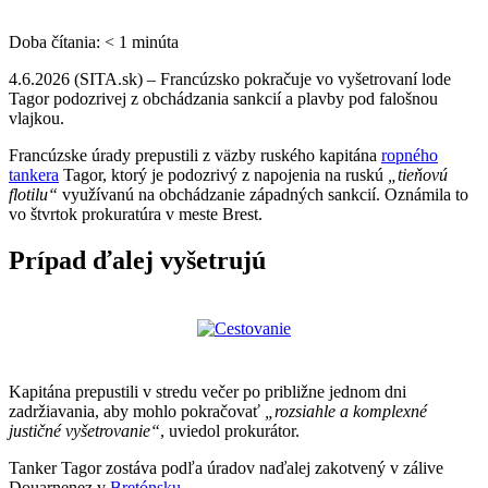
Doba čítania:
< 1
minúta
4.6.2026 (SITA.sk) – Francúzsko pokračuje vo vyšetrovaní lode
Tagor podozrivej z obchádzania sankcií a plavby pod falošnou
vlajkou.
Francúzske úrady prepustili z väzby ruského kapitána
ropného
tankera
Tagor, ktorý je podozrivý z napojenia na ruskú
„tieňovú
flotilu“
využívanú na obchádzanie západných sankcií. Oznámila to
vo štvrtok prokuratúra v meste Brest.
Prípad ďalej vyšetrujú
Kapitána prepustili v stredu večer po približne jednom dni
zadržiavania, aby mohlo pokračovať
„rozsiahle a komplexné
justičné vyšetrovanie“
, uviedol prokurátor.
Tanker Tagor zostáva podľa úradov naďalej zakotvený v zálive
Douarnenez v
Bretónsku
.