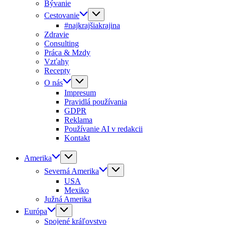
Bývanie
Cestovanie
#najkrajšiakrajina
Zdravie
Consulting
Práca & Mzdy
Vzťahy
Recepty
O nás
Impresum
Pravidlá používania
GDPR
Reklama
Používanie AI v redakcii
Kontakt
Amerika
Severná Amerika
USA
Mexiko
Južná Amerika
Európa
Spojené kráľovstvo