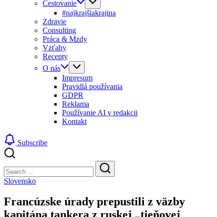
Cestovanie
#najkrajšiakrajina
Zdravie
Consulting
Práca & Mzdy
Vzťahy
Recepty
O nás
Impresum
Pravidlá používania
GDPR
Reklama
Používanie AI v redakcii
Kontakt
Subscribe
Close
Search
Search
Slovensko
Francúzske úrady prepustili z väzby
kapitána tankera z ruskej „tieňovej