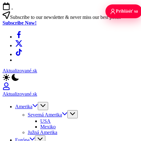
Skip
-
to
Prihlásiť sa
content
Subscribe to our newsletter & never miss our best posts.
Subscribe Now!
Facebook
X
TikTok
WhatsApp
Aktualizované.sk
Aktualizované.sk
Amerika
Severná Amerika
USA
Mexiko
Južná Amerika
Európa