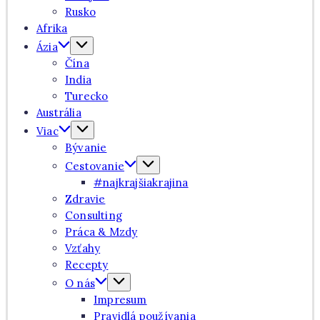
Rusko
Afrika
Ázia
Čína
India
Turecko
Austrália
Viac
Bývanie
Cestovanie
#najkrajšiakrajina
Zdravie
Consulting
Práca & Mzdy
Vzťahy
Recepty
O nás
Impresum
Pravidlá používania