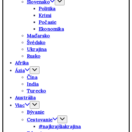
Slovensko
Politika
Krimi
Počasie
Ekonomika
Maďarsko
Švédsko
Ukrajina
Rusko
Afrika
Ázia
Čína
India
Turecko
Austrália
Viac
Bývanie
Cestovanie
#najkrajšiakrajina