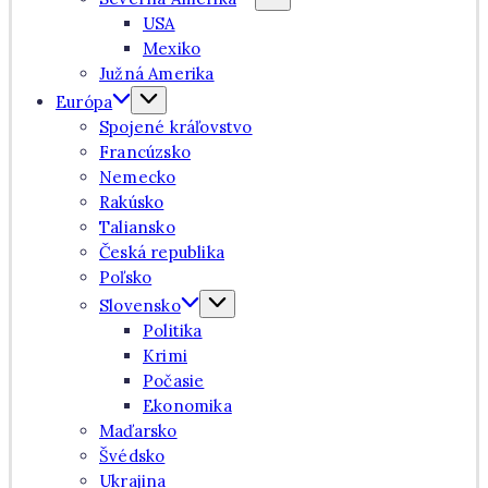
USA
Mexiko
Južná Amerika
Európa
Spojené kráľovstvo
Francúzsko
Nemecko
Rakúsko
Taliansko
Česká republika
Poľsko
Slovensko
Politika
Krimi
Počasie
Ekonomika
Maďarsko
Švédsko
Ukrajina