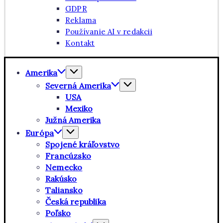
GDPR
Reklama
Používanie AI v redakcii
Kontakt
Amerika
Severná Amerika
USA
Mexiko
Južná Amerika
Európa
Spojené kráľovstvo
Francúzsko
Nemecko
Rakúsko
Taliansko
Česká republika
Poľsko