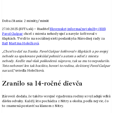
Doba čítania:
2
minúty/minút
27.10.2025 (SITA.sk) – Riaditeľ
Slovenskej informačnej služby (SIS)
Pavol Gašpar
chcel z miesta nehody ujsť a navyše šoféroval v
šľapkách. Tvrdí to na sociálnej sieti poslankyňa Národnej rady za
SaS
Martina Holečková
.
„Chcel to dať na Danka. Pavol Gašpar šoféroval v šľapkách a po svojej
nehode sa opakovane pokúšal pohnúť s autom a odísť z miesta
nehody. Keďže mal však poškodenú nápravu, tak sa mu to nepodarilo.
Toto nehovorí len tak hocikto, hovorí to rodina, do ktorej Pavol Gašpar
narazil,“
uviedla Holečková.
Zranilo sa 14-ročné dievča
Zároveň dodala, že takéto verejné vyjadrenia rodiny si vyžadujú veľkú
dávku odvahy. Každý, kto pochádza z Nitry a okolia, podľa nej vie, čo
to znamená postaviť sa klanom z Nitry.