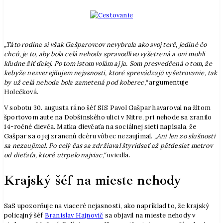
„Táto rodina si však Gašparovcov nevybrala ako svoj terč, jediné čo
chcú, je to, aby bola celá nehoda spravodlivo vyšetrená a oni mohli
kľudne žiť ďalej. Po tom istom volám aj ja. Som presvedčená o tom, že
kebyže nezverejňujem nejasnosti, ktoré sprevádzajú vyšetrovanie, tak
by už celá nehoda bola zametená pod koberec,“
argumentuje
Holečková.
V sobotu 30. augusta ráno šéf SIS Pavol Gašpar havaroval na žltom
športovom aute na Dobšinského ulici v Nitre, pri nehode sa zranilo
14-ročné dievča. Matka dievčaťa na sociálnej sieti napísala, že
Gašpar sa o jej zranenú dcéru vôbec nezaujímal.
„Ani len zo slušnosti
sa nezaujímal. Po celý čas sa zdržiaval štyridsať až päťdesiat metrov
od dieťaťa, ktoré utrpelo najviac,“
uviedla.
Krajský šéf na mieste nehody
SaS upozorňuje na viaceré nejasnosti, ako napríklad to, že krajský
policajný šéf
Branislav Hajnovič
sa objavil na mieste nehody v