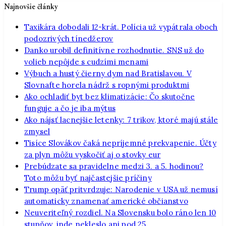
Najnovšie články
Taxikára dobodali 12-krát. Polícia už vypátrala oboch
podozrivých tínedžerov
Danko urobil definitívne rozhodnutie. SNS už do
volieb nepôjde s cudzími menami
Výbuch a hustý čierny dym nad Bratislavou. V
Slovnafte horela nádrž s ropnými produktmi
Ako ochladiť byt bez klimatizácie: Čo skutočne
funguje a čo je iba mýtus
Ako nájsť lacnejšie letenky: 7 trikov, ktoré majú stále
zmysel
Tisíce Slovákov čaká nepríjemné prekvapenie. Účty
za plyn môžu vyskočiť aj o stovky eur
Prebúdzate sa pravidelne medzi 3. a 5. hodinou?
Toto môžu byť najčastejšie príčiny
Trump opäť pritvrdzuje: Narodenie v USA už nemusí
automaticky znamenať americké občianstvo
Neuveriteľný rozdiel. Na Slovensku bolo ráno len 10
stupňov, inde nekleslo ani pod 25