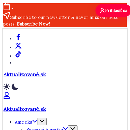
Skip
-
Prihlásiť sa
to
Subscribe to our newsletter & never miss our best
content
posts.
Subscribe Now!
Facebook
X
TikTok
WhatsApp
Aktualizované.sk
Aktualizované.sk
Amerika
Severná Amerika