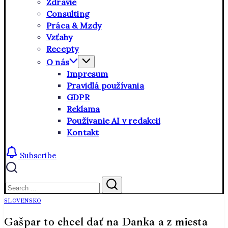
Zdravie
Consulting
Práca & Mzdy
Vzťahy
Recepty
O nás
Impresum
Pravidlá používania
GDPR
Reklama
Používanie AI v redakcii
Kontakt
Subscribe
Close
Search
Search
SLOVENSKO
Gašpar to chcel dať na Danka a z miesta