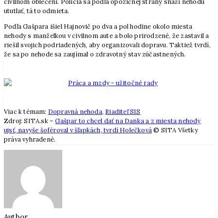
civilnom oblečení. Polícia sa podľa opozičnej strany snaží nehodu
ututlať, tá to odmieta.
Podľa Gašpara išiel Hajnovič po dva a pol hodine okolo miesta
nehody s manželkou v civilnom aute a bolo prirodzené, že zastavil a
riešil svojich podriadených, aby organizovali dopravu. Taktiež tvrdí,
že sa po nehode sa zaujímal o zdravotný stav zúčastnených.
Viac k témam:
Dopravná nehoda
,
Riaditeľ SIS
Zdroj: SITA.sk –
Gašpar to chcel dať na Danka a z miesta nehody
ujsť, navyše šoféroval v šľapkách, tvrdí Holečková
© SITA Všetky
práva vyhradené.
Author