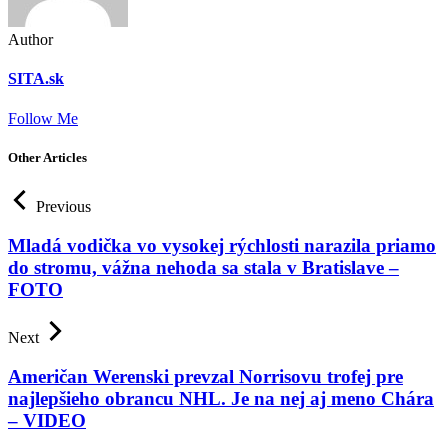
Author
SITA.sk
Follow Me
Other Articles
Previous
Mladá vodička vo vysokej rýchlosti narazila priamo
do stromu, vážna nehoda sa stala v Bratislave –
FOTO
Next
Američan Werenski prevzal Norrisovu trofej pre
najlepšieho obrancu NHL. Je na nej aj meno Chára
– VIDEO