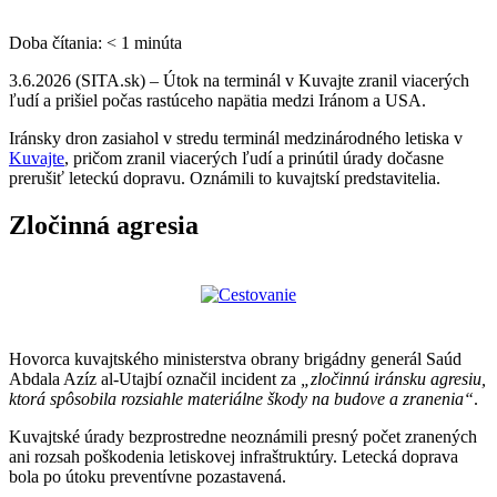
Doba čítania:
< 1
minúta
3.6.2026 (SITA.sk) – Útok na terminál v Kuvajte zranil viacerých
ľudí a prišiel počas rastúceho napätia medzi Iránom a USA.
Iránsky dron zasiahol
v stredu
terminál medzinárodného letiska v
Kuvajte
, pričom zranil viacerých ľudí a prinútil úrady dočasne
prerušiť leteckú dopravu. Oznámili to kuvajtskí predstavitelia.
Zločinná agresia
Hovorca kuvajtského ministerstva obrany brigádny generál Saúd
Abdala Azíz al-Utajbí označil incident za
„zločinnú iránsku agresiu,
ktorá spôsobila rozsiahle materiálne škody na budove a zranenia“
.
Kuvajtské úrady bezprostredne neoznámili presný počet zranených
ani rozsah poškodenia letiskovej infraštruktúry. Letecká doprava
bola po útoku preventívne pozastavená.