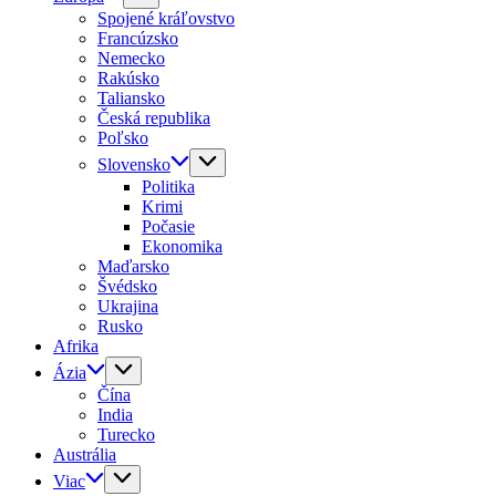
Spojené kráľovstvo
Francúzsko
Nemecko
Rakúsko
Taliansko
Česká republika
Poľsko
Slovensko
Politika
Krimi
Počasie
Ekonomika
Maďarsko
Švédsko
Ukrajina
Rusko
Afrika
Ázia
Čína
India
Turecko
Austrália
Viac