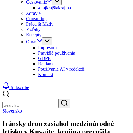
Cestovanie
#najkrajšiakrajina
Zdravie
Consulting
Práca & Mzdy
Vzťahy
Recepty
O nás
Impresum
Pravidlá používania
GDPR
Reklama
Používanie AI v redakcii
Kontakt
Subscribe
Close
Search
Search
Slovensko
Iránsky dron zasiahol medzinárodné
letisko v Kuvajte, krajina prerušila