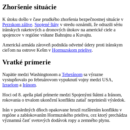
Zhoršenie situácie
K útoku došlo v čase prudkého zhoršenia bezpečnostnej situácie v
Perzskom zálive
.
Spojené štáty
v stredu oznámili, že odrazili sériu
iránskych raketových a dronových útokov na americké ciele a
spojencov v regióne vrátane Bahrajnu a Kuvajtu.
Americká armáda zároveň podnikla odvetné údery proti iránskym
cieľom na ostrove Kešm v
Hormuzskom prielive
.
Vratké prímerie
Napätie medzi Washingtonom a
Teheránom
sa výrazne
vystupňovalo po februárovom vypuknutí vojny medzi USA,
Izraelom
a
Iránom
.
Hoci od 8. apríla platí prímerie medzi Spojenými štátmi a Iránom,
rokovania o trvalom ukončení konfliktu zatiaľ nepriniesli výsledok.
Irán v posledných dňoch opakovane hrozil rozšírením konfliktu v
regióne a zablokovaním Hormuzského prielivu, cez ktorý prechádza
významná časť svetových dodávok ropy a zemného plynu.