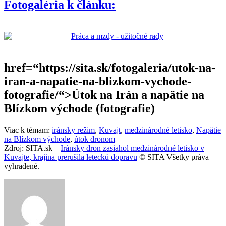
Fotogaléria k článku:
href=“https://sita.sk/fotogaleria/utok-na-
iran-a-napatie-na-blizkom-vychode-
fotografie/“>Útok na Irán a napätie na
Blízkom východe (fotografie)
Viac k témam:
iránsky režim
,
Kuvajt
,
medzinárodné letisko
,
Napätie
na Blízkom východe
,
útok dronom
Zdroj: SITA.sk –
Iránsky dron zasiahol medzinárodné letisko v
Kuvajte, krajina prerušila leteckú dopravu
© SITA Všetky práva
vyhradené.