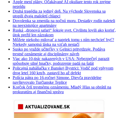
Apple mení plány. Očakávané AI okuliare tento rok zrejme
neprídu
Druhá tragédia za jediný deň. Na východe Slovenska sa
utopili dvaja maloletí chlapci
Dovolenka sa zmenila na nočnú moru. Desiatky rodín naleteli
na neexistujúce apartmány
Ruská „dronová safari“ šokuje svet. Civilistu lovili ako korisť,
útok prežil len zázrakom
Môžete niekoho milovať a napriek tomu s ním nechcieť byť?
Niekedy samotná láska na vzťah nestačí
Susko po vražde učiteľky v Gelnici pritvrdzuje. Podáva
trestné oznámenie aj disciplinárny návrh
Viac ako 10-tisíc nakazených v USA: Nebezpečný parazit
spôsobuje silné hnačky, podozrenie padá na šalát
Policajná naháňačka v Banskej Bystrici: Vodič pod vplyvom
drog letel 160 km/h, zastavil ho až defekt
Polícia pátra po 16-ročnej Simone. Dievča pravidelne
navštevovalo Turčianske Teplice
Korčok čelí trestnému oznámeniu. Mladý Hlas sa obrátil na
prokuratúru aj finančnú správu