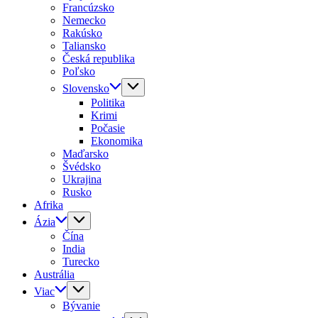
Francúzsko
Nemecko
Rakúsko
Taliansko
Česká republika
Poľsko
Slovensko
Politika
Krimi
Počasie
Ekonomika
Maďarsko
Švédsko
Ukrajina
Rusko
Afrika
Ázia
Čína
India
Turecko
Austrália
Viac
Bývanie