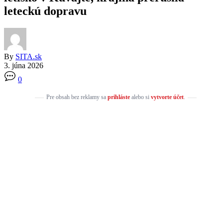
leteckú dopravu
By
SITA.sk
3. júna 2026
0
Pre obsah bez reklamy sa
prihláste
alebo si
vytvorte účet
.