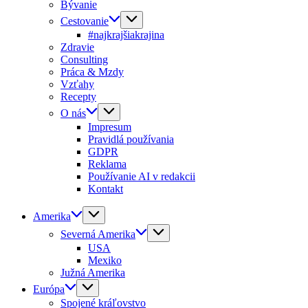
Bývanie
Cestovanie
#najkrajšiakrajina
Zdravie
Consulting
Práca & Mzdy
Vzťahy
Recepty
O nás
Impresum
Pravidlá používania
GDPR
Reklama
Používanie AI v redakcii
Kontakt
Amerika
Severná Amerika
USA
Mexiko
Južná Amerika
Európa
Spojené kráľovstvo