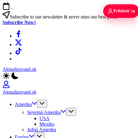
Skip
-
to
Prihlásiť sa
content
Subscribe to our newsletter & never miss our best posts.
Subscribe Now!
Facebook
X
TikTok
WhatsApp
Aktualizované.sk
Aktualizované.sk
Amerika
Severná Amerika
USA
Mexiko
Južná Amerika
Európa