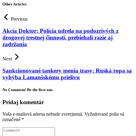
Other Articles
Previous
Akcia Doktor: Polícia udrela na podozrivých z
drogovej trestnej činnosti, prebiehali razie aj
zadržania
Next
Sankcionované tankery menia trasy: Ruská ropa sa
vyhýba Lamanšskému prielivu
No Comment! Be the first one.
Pridaj komentár
Vaša e-mailová adresa nebude zverejnená.
Vyžadované polia sú
označené
*