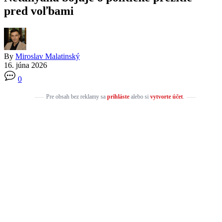
pred voľbami
By
Miroslav Malatinský
16. júna 2026
0
Pre obsah bez reklamy sa
prihláste
alebo si
vytvorte účet
.