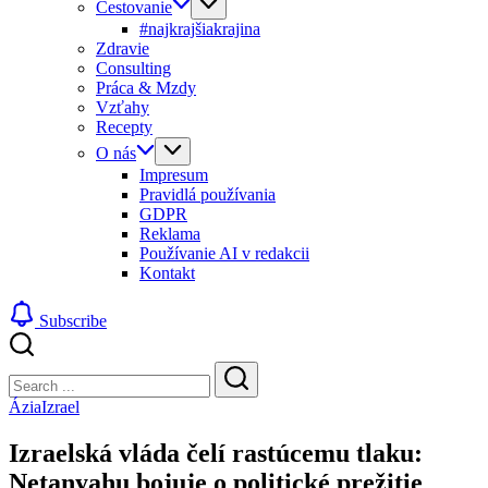
Cestovanie
#najkrajšiakrajina
Zdravie
Consulting
Práca & Mzdy
Vzťahy
Recepty
O nás
Impresum
Pravidlá používania
GDPR
Reklama
Používanie AI v redakcii
Kontakt
Subscribe
Close
Search
Search
Ázia
Izrael
Izraelská vláda čelí rastúcemu tlaku:
Netanyahu bojuje o politické prežitie