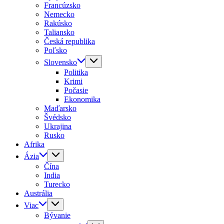
Francúzsko
Nemecko
Rakúsko
Taliansko
Česká republika
Poľsko
Slovensko
Politika
Krimi
Počasie
Ekonomika
Maďarsko
Švédsko
Ukrajina
Rusko
Afrika
Ázia
Čína
India
Turecko
Austrália
Viac
Bývanie