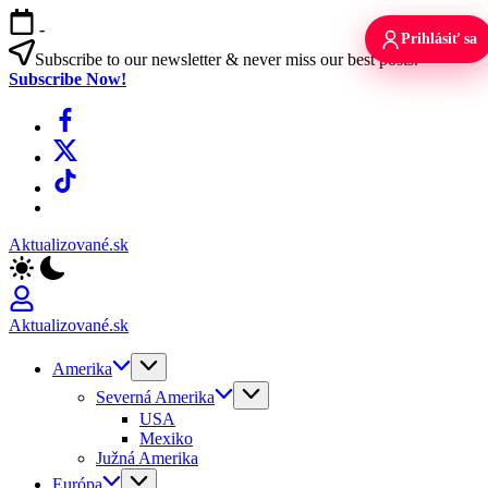
Skip
-
to
Prihlásiť sa
content
Subscribe to our newsletter & never miss our best posts.
Subscribe Now!
Facebook
X
TikTok
WhatsApp
Aktualizované.sk
Aktualizované.sk
Amerika
Severná Amerika
USA
Mexiko
Južná Amerika
Európa