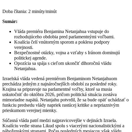
Doba čítania:
2
minúty/minút
Sumár:
Vláda premiéra Benjamina Netanjahua vstupuje do
rozhodujúceho obdobia pred parlamentnými voľbami.
Koalícia čelí vnútorným sporom a poklesu podpory
verejnosti.
Bezpečnostné otázky, vojna a vzťahy s Iránom dominujú
politickej agende.
Opozícia sa spája s cieľom ukončiť dlhoročnú vládu
Netanjahua.
Izraelská vláda vedená premiérom Benjaminom Netanjahuom
prechádza jedným z najnáročnejších období za posledné roky.
Krajina sa pripravuje na parlamentné voľby, ktoré sa musia
uskutočniť do októbra 2026, pričom politická situácia zostáva
mimoriadne napätá. Netanjahu potvrdil, že sa bude opäť uchádzať o
funkciu predsedu vlády napriek rastúcej kritike a nepriaznivým
prieskumom verejnej mienky.
Súčasná vláda patrí medzi najpravicovejšie v dejinách Izraela.
Koalíciu vedie strana Likud spolu s viacerými nacionalistickými a
náboženskými stranami. Počas posledných mesiacov však vládu