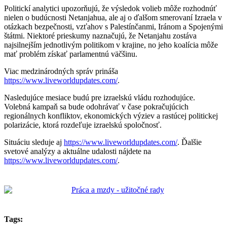
Politickí analytici upozorňujú, že výsledok volieb môže rozhodnúť
nielen o budúcnosti Netanjahua, ale aj o ďalšom smerovaní Izraela v
otázkach bezpečnosti, vzťahov s Palestínčanmi, Iránom a Spojenými
štátmi. Niektoré prieskumy naznačujú, že Netanjahu zostáva
najsilnejším jednotlivým politikom v krajine, no jeho koalícia môže
mať problém získať parlamentnú väčšinu.
Viac medzinárodných správ prináša
https://www.liveworldupdates.com/
.
Nasledujúce mesiace budú pre izraelskú vládu rozhodujúce.
Volebná kampaň sa bude odohrávať v čase pokračujúcich
regionálnych konfliktov, ekonomických výziev a rastúcej politickej
polarizácie, ktorá rozdeľuje izraelskú spoločnosť.
Situáciu sleduje aj
https://www.liveworldupdates.com/
. Ďalšie
svetové analýzy a aktuálne udalosti nájdete na
https://www.liveworldupdates.com/
.
Tags: