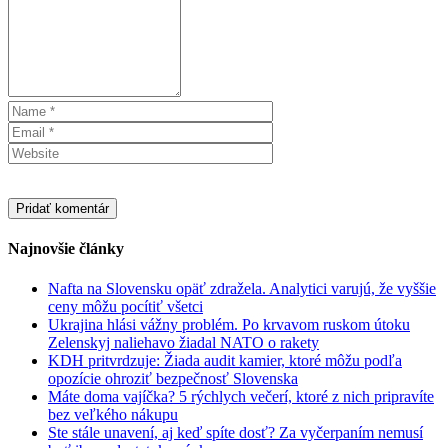
Najnovšie články
Nafta na Slovensku opäť zdražela. Analytici varujú, že vyššie
ceny môžu pocítiť všetci
Ukrajina hlási vážny problém. Po krvavom ruskom útoku
Zelenskyj naliehavo žiadal NATO o rakety
KDH pritvrdzuje: Žiada audit kamier, ktoré môžu podľa
opozície ohroziť bezpečnosť Slovenska
Máte doma vajíčka? 5 rýchlych večerí, ktoré z nich pripravíte
bez veľkého nákupu
Ste stále unavení, aj keď spíte dosť? Za vyčerpaním nemusí