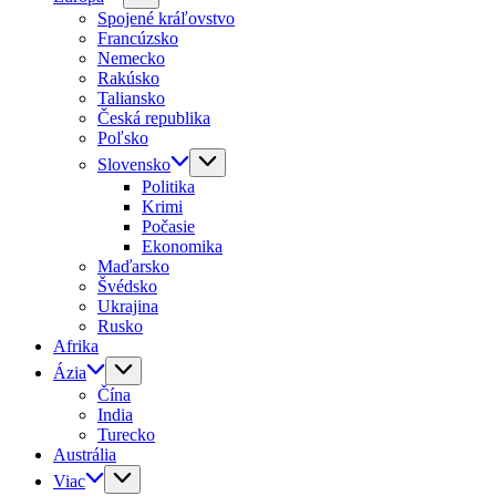
Spojené kráľovstvo
Francúzsko
Nemecko
Rakúsko
Taliansko
Česká republika
Poľsko
Slovensko
Politika
Krimi
Počasie
Ekonomika
Maďarsko
Švédsko
Ukrajina
Rusko
Afrika
Ázia
Čína
India
Turecko
Austrália
Viac