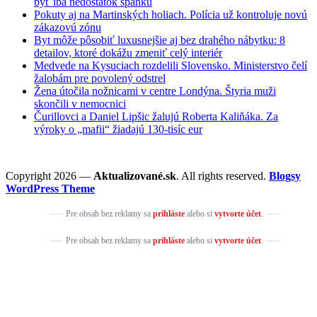
byť iba nedostatok spánku
Pokuty aj na Martinských holiach. Polícia už kontroluje novú
zákazovú zónu
Byt môže pôsobiť luxusnejšie aj bez drahého nábytku: 8
detailov, ktoré dokážu zmeniť celý interiér
Medvede na Kysuciach rozdelili Slovensko. Ministerstvo čelí
žalobám pre povolený odstrel
Žena útočila nožnicami v centre Londýna. Štyria muži
skončili v nemocnici
Čurillovci a Daniel Lipšic žalujú Roberta Kaliňáka. Za
výroky o „mafii“ žiadajú 130-tisíc eur
Copyright 2026 —
Aktualizované.sk
. All rights reserved.
Blogsy
WordPress Theme
Pre obsah bez reklamy sa
prihláste
alebo si
vytvorte účet
.