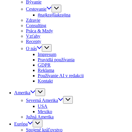
Bývanie
Cestovanie
#najkrajšiakrajina
Zdravie
Consulting
Práca & Mzdy
Vzťahy
Recepty
O nás
Impresum
Pravidlá používania
GDPR
Reklama
Používanie AI v redakcii
Kontakt
Amerika
Severná Amerika
USA
Mexiko
Južná Amerika
Európa
Spojené kráľovstvo