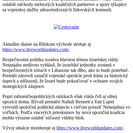
oslabili odchody niektorých koaličných partnerov a spory týkajúce
sa vojenskej služby ultraortodoxných židovských komunít.
Aktuálne dianie na Blízkom východe sleduje aj
https://www.liveworldupdates.com/
.
Bezpečnostná politika zostáva hlavnou témou izraelskej vlády.
Netanjahu nedávno vyhlásil, že izraelské jednotky zostanú v
bezpečnostných zónach v Libanone tak dlho, ako to bude potrebné.
Premiér zároveň označil vojenské operácie proti Iránu za historický
úspech a zdôraznil, že Izrael bude pokračovať v ochrane svojich
strategických záujmov.
Popri zahraničnopolitických otázkach však vláda čelí aj silnej
opozícii doma. Bývalí premiéri Naftali Bennett a Yair Lapid
vytvorili spoločnú politickú alianciu s cieľom poraziť Netanjahua vo
voľbách. Podľa viacerých prieskumov by nová opozičná koalícia
mohla výrazne oslabiť súčasný vládny blok.
Vývoj situácie monitoruje aj
https://www.liveworldupdates.com/
.