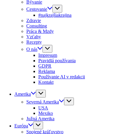
Bývanie
Cestovanie
#najkrajšiakrajina
Zdravie
Consulting
Práca & Mzdy
Vzťahy
Recepty
O nás
Impresum
Pravidlá používania
GDPR
Reklama
Používanie AI v redakcii
Kontakt
Amerika
Severná Amerika
USA
Mexiko
Južná Amerika
Európa
Spojené kráľovstvo