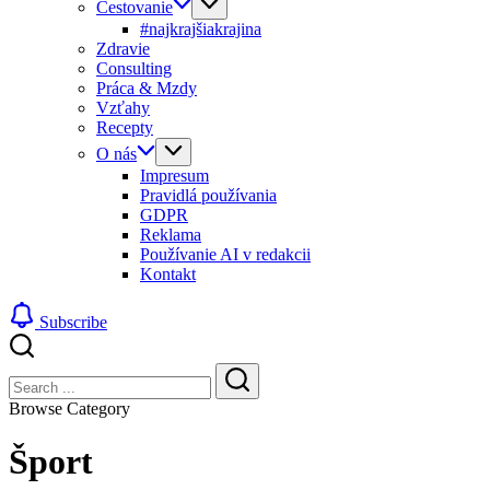
Cestovanie
#najkrajšiakrajina
Zdravie
Consulting
Práca & Mzdy
Vzťahy
Recepty
O nás
Impresum
Pravidlá používania
GDPR
Reklama
Používanie AI v redakcii
Kontakt
Subscribe
Close
Search
Search
Browse Category
Šport