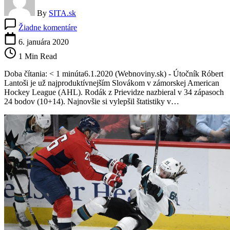
By
SITA.sk
na
Žiadne komentáre
Lantoši
strelil
6. januára 2020
svoj
1 Min Read
10.
gól
Doba čítania: < 1 minúta6.1.2020 (Webnoviny.sk) - Útočník Róbert
v
Lantoši je už najproduktívnejším Slovákom v zámorskej American
tejto
Hockey League (AHL). Rodák z Prievidze nazbieral v 34 zápasoch
sezóne
24 bodov (10+14). Najnovšie si vylepšil štatistiky v…
AHL,
v
Providence
dostal
ocenenie
hráč
mesiaca