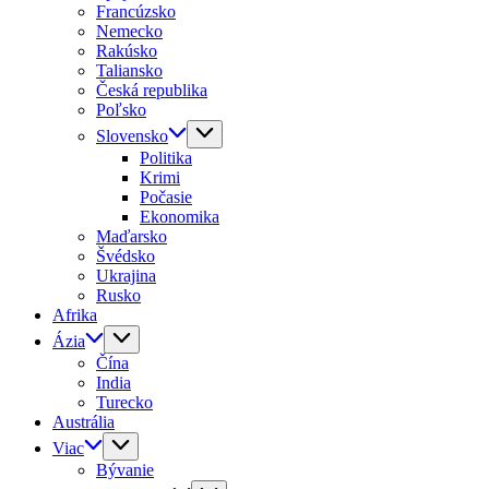
Francúzsko
Nemecko
Rakúsko
Taliansko
Česká republika
Poľsko
Slovensko
Politika
Krimi
Počasie
Ekonomika
Maďarsko
Švédsko
Ukrajina
Rusko
Afrika
Ázia
Čína
India
Turecko
Austrália
Viac
Bývanie