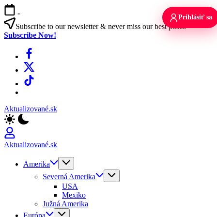
Skip
-
to
Prihlásiť sa
content
Subscribe to our newsletter & never miss our best posts.
Subscribe Now!
Facebook
X
TikTok
WhatsApp
Aktualizované.sk
Aktualizované.sk
Amerika
Severná Amerika
USA
Mexiko
Južná Amerika
Európa