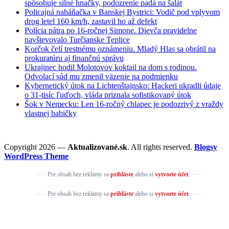
spôsobuje silné hnačky, podozrenie padá na šalát
Policajná naháňačka v Banskej Bystrici: Vodič pod vplyvom
drog letel 160 km/h, zastavil ho až defekt
Polícia pátra po 16-ročnej Simone. Dievča pravidelne
navštevovalo Turčianske Teplice
Korčok čelí trestnému oznámeniu. Mladý Hlas sa obrátil na
prokuratúru aj finančnú správu
Ukrajinec hodil Molotovov koktail na dom s rodinou.
Odvolací súd mu zmenil väzenie na podmienku
Kybernetický útok na Lichtenštajnsko: Hackeri ukradli údaje
o 31-tisíc ľuďoch, vláda priznala sofistikovaný útok
Šok v Nemecku: Len 16-ročný chlapec je podozrivý z vraždy
vlastnej babičky
Copyright 2026 —
Aktualizované.sk
. All rights reserved.
Blogsy
WordPress Theme
Pre obsah bez reklamy sa
prihláste
alebo si
vytvorte účet
.