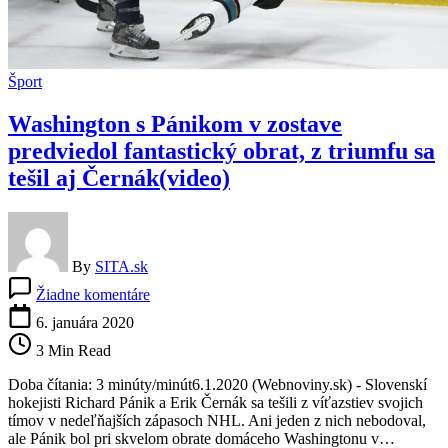
Šport
Washington s Pánikom v zostave
predviedol fantastický obrat, z triumfu sa
tešil aj Černák(video)
By
SITA.sk
na
Žiadne komentáre
Washington
s
6. januára 2020
Pánikom
3 Min Read
v
zostave
Doba čítania: 3 minúty/minút6.1.2020 (Webnoviny.sk) - Slovenskí
predviedol
hokejisti Richard Pánik a Erik Černák sa tešili z víťazstiev svojich
fantastický
tímov v nedeľňajších zápasoch NHL. Ani jeden z nich nebodoval,
obrat,
ale Pánik bol pri skvelom obrate domáceho Washingtonu v…
z