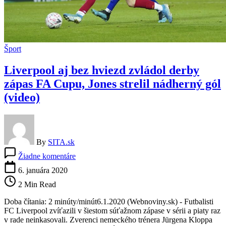
Šport
Liverpool aj bez hviezd zvládol derby
zápas FA Cupu, Jones strelil nádherný gól
(video)
By
SITA.sk
na
Žiadne komentáre
Liverpool
aj
6. januára 2020
bez
2 Min Read
hviezd
zvládol
Doba čítania: 2 minúty/minút6.1.2020 (Webnoviny.sk) - Futbalisti
derby
FC Liverpool zvíťazili v šiestom súťažnom zápase v sérii a piaty raz
zápas
v rade neinkasovali. Zverenci nemeckého trénera Jürgena Kloppa
FA