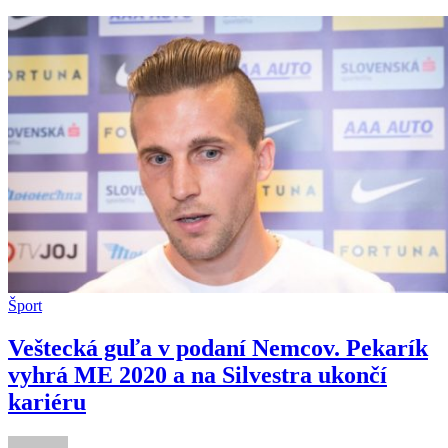
triumfu
sa
tešil
aj
Černák(video)
Šport
Veštecká guľa v podaní Nemcov. Pekarík
vyhrá ME 2020 a na Silvestra ukončí
kariéru