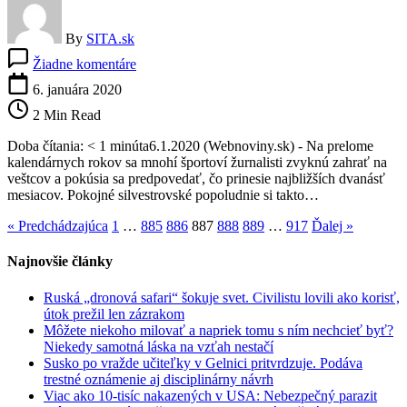
By
SITA.sk
na
Žiadne komentáre
Veštecká
guľa
6. januára 2020
v
2 Min Read
podaní
Nemcov.
Doba čítania: < 1 minúta6.1.2020 (Webnoviny.sk) - Na prelome
Pekarík
kalendárnych rokov sa mnohí športoví žurnalisti zvyknú zahrať na
vyhrá
veštcov a pokúsia sa predpovedať, čo prinesie najbližších dvanásť
ME
mesiacov. Pokojné silvestrovské popoludnie si takto…
2020
a
« Predchádzajúca
1
…
885
886
887
888
889
…
917
Ďalej »
na
Silvestra
Najnovšie články
ukončí
kariéru
Ruská „dronová safari“ šokuje svet. Civilistu lovili ako korisť,
útok prežil len zázrakom
Môžete niekoho milovať a napriek tomu s ním nechcieť byť?
Niekedy samotná láska na vzťah nestačí
Susko po vražde učiteľky v Gelnici pritvrdzuje. Podáva
trestné oznámenie aj disciplinárny návrh
Viac ako 10-tisíc nakazených v USA: Nebezpečný parazit