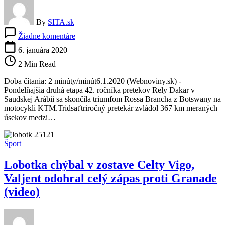
By
SITA.sk
na
Žiadne komentáre
Svitko
v
6. januára 2020
druhej
2 Min Read
etape
Rely
Doba čítania: 2 minúty/minút6.1.2020 (Webnoviny.sk) -
Dakar
Pondelňajšia druhá etapa 42. ročníka pretekov Rely Dakar v
zdolal
Saudskej Arábii sa skončila triumfom Rossa Brancha z Botswany na
Jakeša,
motocykli KTM.Tridsaťtriročný pretekár zvládol 367 km meraných
ale
úsekov medzi…
víťazom
sa
stal
Šport
Branch
(video)
Lobotka chýbal v zostave Celty Vigo,
Valjent odohral celý zápas proti Granade
(video)