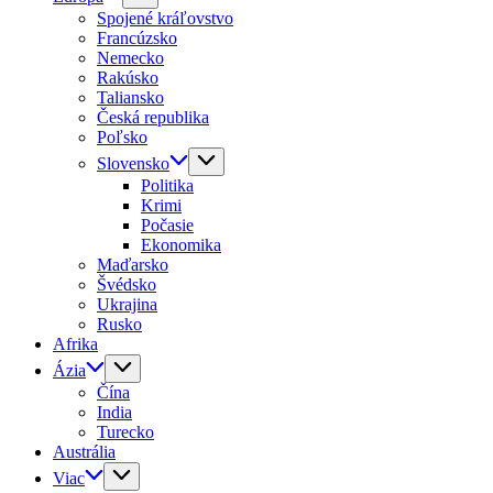
Spojené kráľovstvo
Francúzsko
Nemecko
Rakúsko
Taliansko
Česká republika
Poľsko
Slovensko
Politika
Krimi
Počasie
Ekonomika
Maďarsko
Švédsko
Ukrajina
Rusko
Afrika
Ázia
Čína
India
Turecko
Austrália
Viac