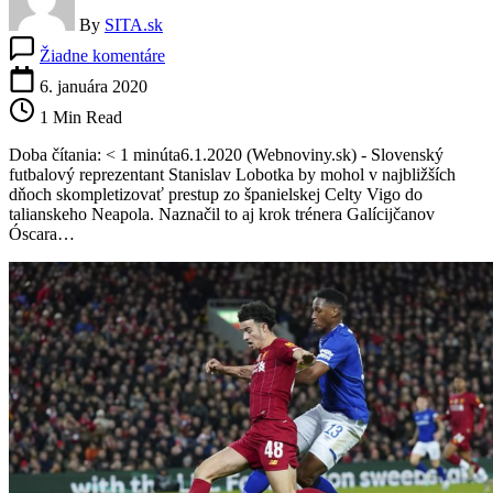
By
SITA.sk
na
Žiadne komentáre
Lobotka
chýbal
6. januára 2020
v
1 Min Read
zostave
Celty
Doba čítania: < 1 minúta6.1.2020 (Webnoviny.sk) - Slovenský
Vigo,
futbalový reprezentant Stanislav Lobotka by mohol v najbližších
Valjent
dňoch skompletizovať prestup zo španielskej Celty Vigo do
odohral
talianskeho Neapola. Naznačil to aj krok trénera Galícijčanov
celý
Óscara…
zápas
proti
Granade
(video)