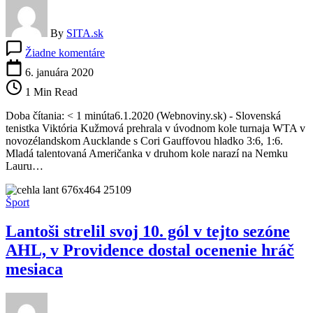
By
SITA.sk
na
Žiadne komentáre
Viktória
Kužmová
6. januára 2020
uhrala
1 Min Read
v
prvom
Doba čítania: < 1 minúta6.1.2020 (Webnoviny.sk) - Slovenská
kole
tenistka Viktória Kužmová prehrala v úvodnom kole turnaja WTA v
turnaja
novozélandskom Aucklande s Cori Gauffovou hladko 3:6, 1:6.
v
Mladá talentovaná Američanka v druhom kole narazí na Nemku
Aucklande
Lauru…
iba
štyri
gemy
Šport
Lantoši strelil svoj 10. gól v tejto sezóne
AHL, v Providence dostal ocenenie hráč
mesiaca