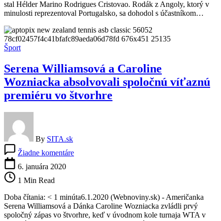
stal Hélder Marino Rodrigues Cristovao. Rodák z Angoly, ktorý v
povedie
minulosti reprezentoval Portugalsko, sa dohodol s účastníkom…
bývalý
portugalský
reprezentant
Hélder
Šport
Serena Williamsová a Caroline
Wozniacka absolvovali spoločnú víťaznú
premiéru vo štvorhre
By
SITA.sk
na
Žiadne komentáre
Serena
Williamsová
6. januára 2020
a
1 Min Read
Caroline
Wozniacka
Doba čítania: < 1 minúta6.1.2020 (Webnoviny.sk) - Američanka
absolvovali
Serena Williamsová a Dánka Caroline Wozniacka zvládli prvý
spoločnú
spoločný zápas vo štvorhre, keď v úvodnom kole turnaja WTA v
víťaznú