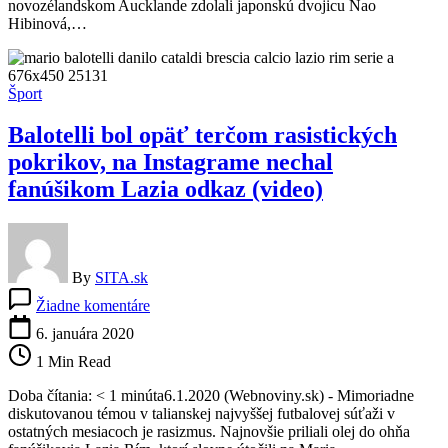
novozélandskom Aucklande zdolali japonskú dvojicu Nao
premiéru
Hibinová,…
vo
štvorhre
Šport
Balotelli bol opäť terčom rasistických
pokrikov, na Instagrame nechal
fanúšikom Lazia odkaz (video)
By
SITA.sk
na
Žiadne komentáre
Balotelli
bol
6. januára 2020
opäť
1 Min Read
terčom
rasistických
Doba čítania: < 1 minúta6.1.2020 (Webnoviny.sk) - Mimoriadne
pokrikov,
diskutovanou témou v talianskej najvyššej futbalovej súťaži v
na
ostatných mesiacoch je rasizmus. Najnovšie priliali olej do ohňa
Instagrame