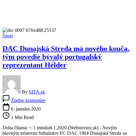
Šport
DAC Dunajská Streda má nového kouča,
tým povedie bývalý portugalský
reprezentant Hélder
By
SITA.sk
na
Žiadne komentáre
DAC
Dunajská
6. januára 2020
Streda
1 Min Read
má
nového
Doba čítania: < 1 minúta6.1.2020 (Webnoviny.sk) - Novým
kouča,
hlavným trénerom futbalistov FC DAC 1904 Dunajská Streda sa
tým