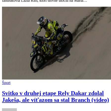
fanúšikovia Lazia Rím, ktorí slovne útočili na Maria…
nechal
fanúšikom
Lazia
odkaz
(video)
Šport
Svitko v druhej etape Rely Dakar zdolal
Jakeša, ale víťazom sa stal Branch (video)