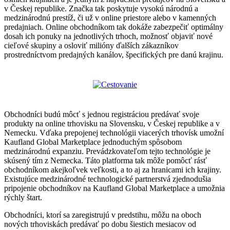
v Českej republike. Značka tak poskytuje vysokú národnú a
medzinárodnú prestíž, či už v online priestore alebo v kamenných
predajniach. Online obchodníkom tak dokáže zabezpečiť optimálny
dosah ich ponuky na jednotlivých trhoch, možnosť objaviť nové
cieľové skupiny a osloviť milióny ďalších zákazníkov
prostredníctvom predajných kanálov, špecifických pre danú krajinu.
Obchodníci budú môcť s jednou registráciou predávať svoje
produkty na online trhovisku na Slovensku, v Českej republike a v
Nemecku. Vďaka prepojenej technológii viacerých trhovísk umožní
Kaufland Global Marketplace jednoduchým spôsobom
medzinárodnú expanziu. Prevádzkovateľom tejto technológie je
skúsený tím z Nemecka. Táto platforma tak môže pomôcť rásť
obchodníkom akejkoľvek veľkosti, a to aj za hranicami ich krajiny.
Existujúce medzinárodné technologické partnerstvá zjednodušia
pripojenie obchodníkov na Kaufland Global Marketplace a umožnia
rýchly štart.
Obchodníci, ktorí sa zaregistrujú v predstihu, môžu na oboch
nových trhoviskách predávať po dobu šiestich mesiacov od