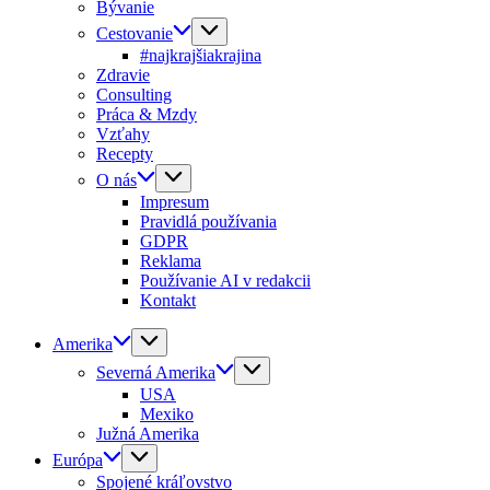
Bývanie
Cestovanie
#najkrajšiakrajina
Zdravie
Consulting
Práca & Mzdy
Vzťahy
Recepty
O nás
Impresum
Pravidlá používania
GDPR
Reklama
Používanie AI v redakcii
Kontakt
Amerika
Severná Amerika
USA
Mexiko
Južná Amerika
Európa
Spojené kráľovstvo