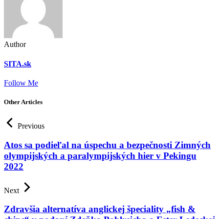
Author
SITA.sk
Follow Me
Other Articles
Previous
Atos sa podieľal na úspechu a bezpečnosti Zimných
olympijských a paralympijských hier v Pekingu
2022
Next
Zdravšia alternatíva anglickej špeciality „fish &