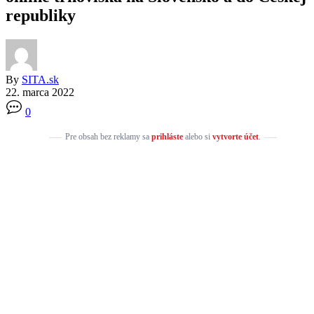
republiky
By
SITA.sk
22. marca 2022
0
Pre obsah bez reklamy sa
prihláste
alebo si
vytvorte účet
.