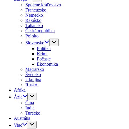
Spojené kráľovstvo
Francúzsko
Nemecko
Rakúsko
Taliansko
Česká republika
Poľsko
Slovensko
Politika
Krimi
Počasie
Ekonomika
Maďarsko
Švédsko
Ukrajina
Rusko
Afrika
Ázia
Čína
India
Turecko
Austrália
Viac