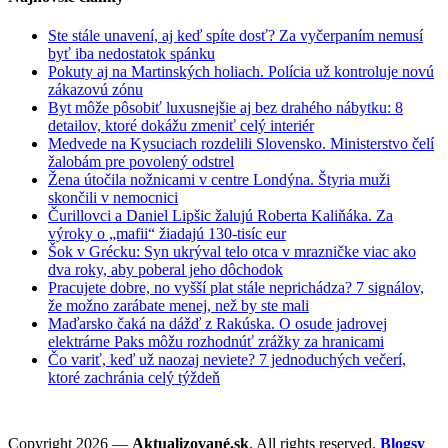
Ste stále unavení, aj keď spíte dosť? Za vyčerpaním nemusí
byť iba nedostatok spánku
Pokuty aj na Martinských holiach. Polícia už kontroluje novú
zákazovú zónu
Byt môže pôsobiť luxusnejšie aj bez drahého nábytku: 8
detailov, ktoré dokážu zmeniť celý interiér
Medvede na Kysuciach rozdelili Slovensko. Ministerstvo čelí
žalobám pre povolený odstrel
Žena útočila nožnicami v centre Londýna. Štyria muži
skončili v nemocnici
Čurillovci a Daniel Lipšic žalujú Roberta Kaliňáka. Za
výroky o „mafii“ žiadajú 130-tisíc eur
Šok v Grécku: Syn ukrýval telo otca v mrazničke viac ako
dva roky, aby poberal jeho dôchodok
Pracujete dobre, no vyšší plat stále neprichádza? 7 signálov,
že možno zarábate menej, než by ste mali
Maďarsko čaká na dážď z Rakúska. O osude jadrovej
elektrárne Paks môžu rozhodnúť zrážky za hranicami
Čo variť, keď už naozaj neviete? 7 jednoduchých večerí,
ktoré zachránia celý týždeň
Copyright 2026 —
Aktualizované.sk
. All rights reserved.
Blogsy