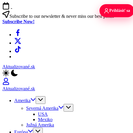
Skip
-
to
Prihlásiť sa
content
Subscribe to our newsletter & never miss our best posts.
Subscribe Now!
Facebook
X
TikTok
WhatsApp
Aktualizované.sk
Aktualizované.sk
Amerika
Severná Amerika
USA
Mexiko
Južná Amerika
Európa