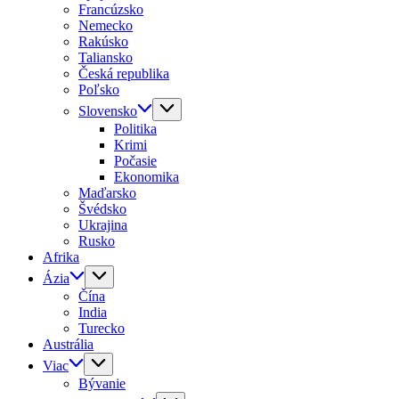
Francúzsko
Nemecko
Rakúsko
Taliansko
Česká republika
Poľsko
Slovensko
Politika
Krimi
Počasie
Ekonomika
Maďarsko
Švédsko
Ukrajina
Rusko
Afrika
Ázia
Čína
India
Turecko
Austrália
Viac
Bývanie