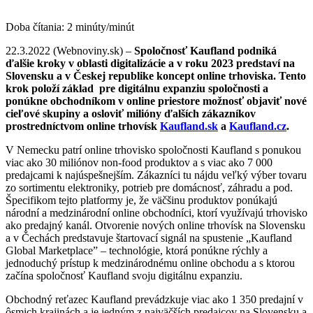
Doba čítania:
2
minúty/minút
22.3.2022 (Webnoviny.sk) –
Spoločnosť Kaufland podniká
ďalšie kroky v oblasti digitalizácie a v roku 2023 predstaví na
Slovensku a v Českej republike koncept online trhoviska. Tento
krok položí základ pre digitálnu expanziu spoločnosti a
ponúkne obchodníkom v online priestore možnosť objaviť nové
cieľové skupiny a osloviť milióny ďalších zákazníkov
prostredníctvom online trhovísk
Kaufland.sk
a
Kaufland.cz
.
V Nemecku patrí online trhovisko spoločnosti Kaufland s ponukou
viac ako 30 miliónov non-food produktov a s viac ako 7 000
predajcami k najúspešnejším. Zákazníci tu nájdu veľký výber tovaru
zo sortimentu elektroniky, potrieb pre domácnosť, záhradu a pod.
Špecifikom tejto platformy je, že väčšinu produktov ponúkajú
národní a medzinárodní online obchodníci, ktorí využívajú trhovisko
ako predajný kanál. Otvorenie nových online trhovísk na Slovensku
a v Čechách predstavuje štartovací signál na spustenie „Kaufland
Global Marketplace” – technológie, ktorá ponúkne rýchly a
jednoduchý prístup k medzinárodnému online obchodu a s ktorou
začína spoločnosť Kaufland svoju digitálnu expanziu.
Obchodný reťazec Kaufland prevádzkuje viac ako 1 350 predajní v
ôsmich krajinách a je jedným z najväčších predajcov na Slovensku a