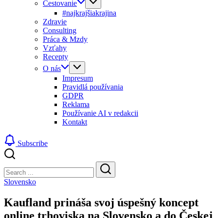
Cestovanie
#najkrajšiakrajina
Zdravie
Consulting
Práca & Mzdy
Vzťahy
Recepty
O nás
Impresum
Pravidlá používania
GDPR
Reklama
Používanie AI v redakcii
Kontakt
Subscribe
Close
Search
Search
Slovensko
Kaufland prináša svoj úspešný koncept
online trhoviska na Slovensko a do Českej