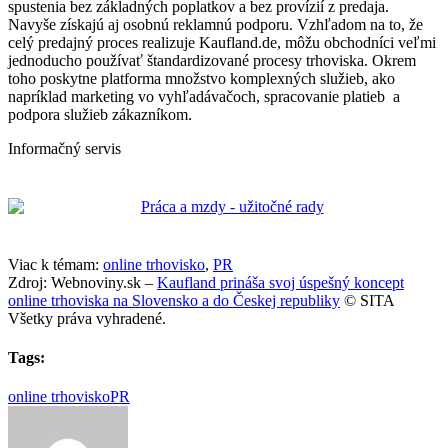
spustenia bez základných poplatkov a bez provízií z predaja.
Navyše získajú aj osobnú reklamnú podporu. Vzhľadom na to, že
celý predajný proces realizuje Kaufland.de, môžu obchodníci veľmi
jednoducho používať štandardizované procesy trhoviska. Okrem
toho poskytne platforma množstvo komplexných služieb, ako
napríklad marketing vo vyhľadávačoch, spracovanie platieb a
podpora služieb zákazníkom.
Informačný servis
Viac k témam:
online trhovisko
,
PR
Zdroj: Webnoviny.sk –
Kaufland prináša svoj úspešný koncept
online trhoviska na Slovensko a do Českej republiky
© SITA
Všetky práva vyhradené.
Tags:
online trhovisko
PR