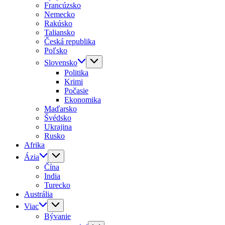
Francúzsko
Nemecko
Rakúsko
Taliansko
Česká republika
Poľsko
Slovensko
Politika
Krimi
Počasie
Ekonomika
Maďarsko
Švédsko
Ukrajina
Rusko
Afrika
Ázia
Čína
India
Turecko
Austrália
Viac
Bývanie