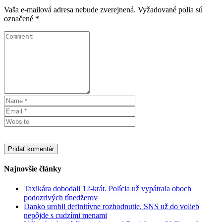
Vaša e-mailová adresa nebude zverejnená.
Vyžadované polia sú
označené
*
Najnovšie články
Taxikára dobodali 12-krát. Polícia už vypátrala oboch
podozrivých tínedžerov
Danko urobil definitívne rozhodnutie. SNS už do volieb
nepôjde s cudzími menami