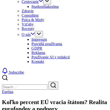
Cestovanie
#najkrajšiakrajina
Zdravie
Consulting
Práca & Mzdy
Vzťahy
Recepty
O nás
Impresum
Pravidlá používania
GDPR
Reklama
Používanie AI v redakcii
Kontakt
Subscribe
Close
Search
Search
Európa
Koľko percent EÚ vracia štátom? Realita
eurofondov a podpory