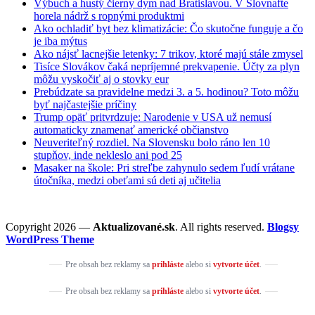
Výbuch a hustý čierny dym nad Bratislavou. V Slovnafte
horela nádrž s ropnými produktmi
Ako ochladiť byt bez klimatizácie: Čo skutočne funguje a čo
je iba mýtus
Ako nájsť lacnejšie letenky: 7 trikov, ktoré majú stále zmysel
Tisíce Slovákov čaká nepríjemné prekvapenie. Účty za plyn
môžu vyskočiť aj o stovky eur
Prebúdzate sa pravidelne medzi 3. a 5. hodinou? Toto môžu
byť najčastejšie príčiny
Trump opäť pritvrdzuje: Narodenie v USA už nemusí
automaticky znamenať americké občianstvo
Neuveriteľný rozdiel. Na Slovensku bolo ráno len 10
stupňov, inde nekleslo ani pod 25
Masaker na škole: Pri streľbe zahynulo sedem ľudí vrátane
útočníka, medzi obeťami sú deti aj učitelia
Copyright 2026 —
Aktualizované.sk
. All rights reserved.
Blogsy
WordPress Theme
Pre obsah bez reklamy sa
prihláste
alebo si
vytvorte účet
.