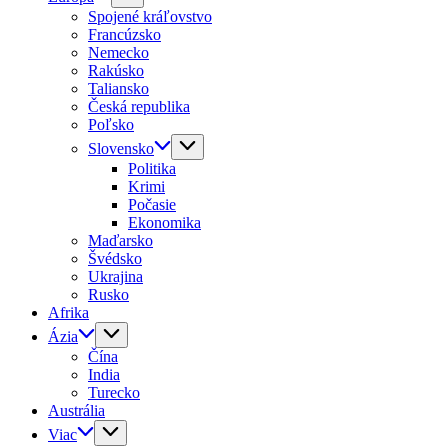
Spojené kráľovstvo
Francúzsko
Nemecko
Rakúsko
Taliansko
Česká republika
Poľsko
Slovensko
Politika
Krimi
Počasie
Ekonomika
Maďarsko
Švédsko
Ukrajina
Rusko
Afrika
Ázia
Čína
India
Turecko
Austrália
Viac