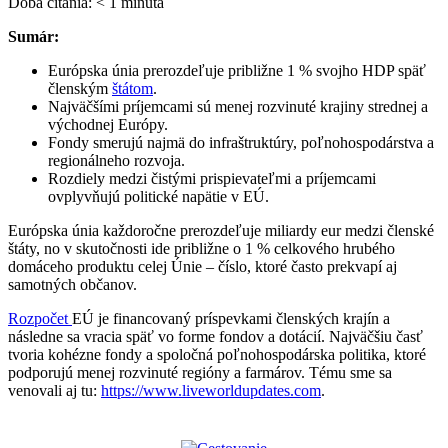
Doba čítania:
< 1
minúta
Sumár:
Európska únia prerozdeľuje približne 1 % svojho HDP späť
členským
štátom
.
Najväčšími príjemcami sú menej rozvinuté krajiny strednej a
východnej Európy.
Fondy smerujú najmä do infraštruktúry, poľnohospodárstva a
regionálneho rozvoja.
Rozdiely medzi čistými prispievateľmi a príjemcami
ovplyvňujú politické napätie v EÚ.
Európska únia každoročne prerozdeľuje miliardy eur medzi členské
štáty, no v skutočnosti ide približne o 1 % celkového hrubého
domáceho produktu celej Únie – číslo, ktoré často prekvapí aj
samotných občanov.
Rozpočet
EÚ je financovaný príspevkami členských krajín a
následne sa vracia späť vo forme fondov a dotácií. Najväčšiu časť
tvoria kohézne fondy a spoločná poľnohospodárska politika, ktoré
podporujú menej rozvinuté regióny a farmárov. Tému sme sa
venovali aj tu:
https://www.liveworldupdates.com
.