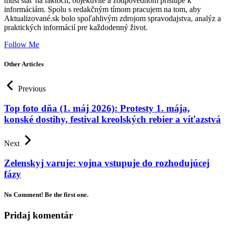
musí stáť na faktoch, objektivite a zodpovednom prístupe k
informáciám. Spolu s redakčným tímom pracujem na tom, aby
Aktualizované.sk bolo spoľahlivým zdrojom spravodajstva, analýz a
praktických informácií pre každodenný život.
Follow Me
Other Articles
Previous
Top foto dňa (1. máj 2026): Protesty 1. mája,
konské dostihy, festival kreolských rebier a víťazstvá
Next
Zelenskyj varuje: vojna vstupuje do rozhodujúcej
fázy
No Comment! Be the first one.
Pridaj komentár