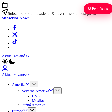
Skip
-
to
Prihlásiť sa
content
Subscribe to our newsletter & never miss our best posts.
Subscribe Now!
Facebook
X
TikTok
WhatsApp
Aktualizované.sk
Aktualizované.sk
Amerika
Severná Amerika
USA
Mexiko
Južná Amerika
Európa