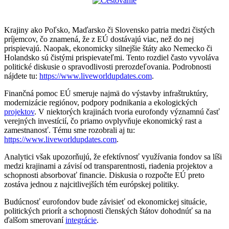
Krajiny ako Poľsko, Maďarsko či Slovensko patria medzi čistých
príjemcov, čo znamená, že z EÚ dostávajú viac, než do nej
prispievajú. Naopak, ekonomicky silnejšie štáty ako Nemecko či
Holandsko sú čistými prispievateľmi. Tento rozdiel často vyvoláva
politické diskusie o spravodlivosti prerozdeľovania. Podrobnosti
nájdete tu:
https://www.liveworldupdates.com
.
Finančná pomoc EÚ smeruje najmä do výstavby infraštruktúry,
modernizácie regiónov, podpory podnikania a ekologických
projektov
. V niektorých krajinách tvoria eurofondy významnú časť
verejných investícií, čo priamo ovplyvňuje ekonomický rast a
zamestnanosť. Tému sme rozobrali aj tu:
https://www.liveworldupdates.com
.
Analytici však upozorňujú, že efektívnosť využívania fondov sa líši
medzi krajinami a závisí od transparentnosti, riadenia projektov a
schopnosti absorbovať financie. Diskusia o rozpočte EÚ preto
zostáva jednou z najcitlivejších tém európskej politiky.
Budúcnosť eurofondov bude závisieť od ekonomickej situácie,
politických priorít a schopnosti členských štátov dohodnúť sa na
ďalšom smerovaní
integrácie
.