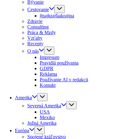
Bývanie
Cestovanie
#najkrajšiakrajina
Zdravie
Consulting
Práca & Mzdy
Vzťahy
Recepty
O nás
Impresum
Pravidlá používania
GDPR
Reklama
Používanie AI v redakcii
Kontakt
Amerika
Severná Amerika
USA
Mexiko
Južná Amerika
Európa
Spojené kráľovstvo