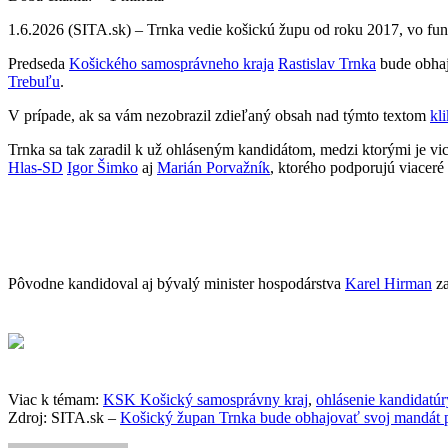
1.6.2026 (SITA.sk) – Trnka vedie košickú župu od roku 2017, vo fun
Predseda
Košického samosprávneho kraja
Rastislav Trnka
bude obhajo
Trebuľu
.
V prípade, ak sa vám nezobrazil zdieľaný obsah nad týmto textom
kl
Trnka sa tak zaradil k už ohláseným kandidátom, medzi ktorými je v
Hlas-SD
Igor Šimko
aj
Marián Porvažník
, ktorého podporujú viaceré
Pôvodne kandidoval aj bývalý minister hospodárstva
Karel Hirman
za
Viac k témam:
KSK Košický samosprávny kraj
,
ohlásenie kandidatúr
Zdroj: SITA.sk –
Košický župan Trnka bude obhajovať svoj mandát 