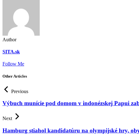
Author
SITA.sk
Follow Me
Other Articles
Previous
Výbuch munície pod domom v indonézskej Papui zabil
Next
Hamburg stiahol kandidatúru na olympijské hry, obyv