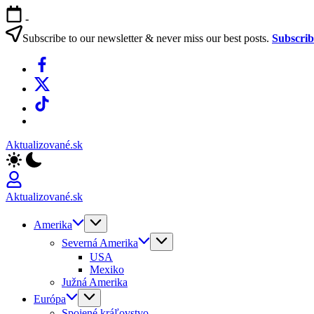
Skip
-
to
content
Subscribe to our newsletter & never miss our best posts.
Subscri
Facebook
X
TikTok
WhatsApp
Aktualizované.sk
Aktualizované.sk
Amerika
Severná Amerika
USA
Mexiko
Južná Amerika
Európa
Spojené kráľovstvo