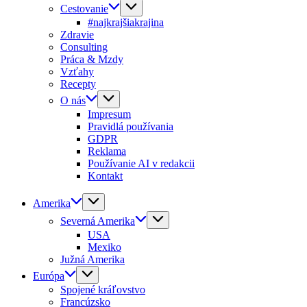
Cestovanie
#najkrajšiakrajina
Zdravie
Consulting
Práca & Mzdy
Vzťahy
Recepty
O nás
Impresum
Pravidlá používania
GDPR
Reklama
Používanie AI v redakcii
Kontakt
Amerika
Severná Amerika
USA
Mexiko
Južná Amerika
Európa
Spojené kráľovstvo
Francúzsko