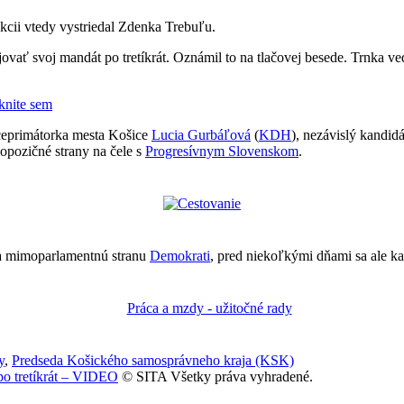
kcii vtedy vystriedal Zdenka Trebuľu.
vať svoj mandát po tretíkrát. Oznámil to na tlačovej besede. Trnka ve
iknite sem
iceprimátorka mesta Košice
Lucia Gurbáľová
(
KDH
), nezávislý kandid
 opozičné strany na čele s
Progresívnym Slovenskom
.
 mimoparlamentnú stranu
Demokrati
, pred niekoľkými dňami sa ale k
y
,
Predseda Košického samosprávneho kraja (KSK)
po tretíkrát – VIDEO
© SITA Všetky práva vyhradené.