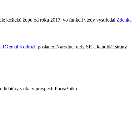
die košickú župu od roku 2017, vo funkcii vtedy vystriedal
Zdenka
át
Džemal Kodrazi
, poslanec Národnej rady SR a kandidát strany
andidatúry vzdal v prospech Porvažníka.