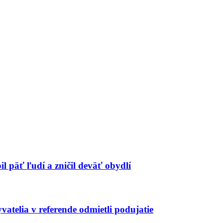
 päť ľudí a zničil deväť obydlí
atelia v referende odmietli podujatie