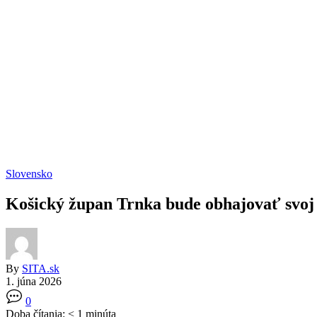
Slovensko
Košický župan Trnka bude obhajovať svoj
By
SITA.sk
1. júna 2026
0
Doba čítania:
< 1
minúta