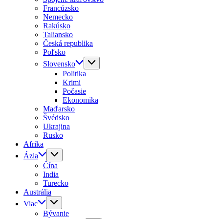
Francúzsko
Nemecko
Rakúsko
Taliansko
Česká republika
Poľsko
Slovensko
Politika
Krimi
Počasie
Ekonomika
Maďarsko
Švédsko
Ukrajina
Rusko
Afrika
Ázia
Čína
India
Turecko
Austrália
Viac
Bývanie