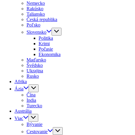
Nemecko
Rakúsko
Taliansko
Česká republika
Poľsko
Slovensko
Politika
Krimi
Počasie
Ekonomika
Maďarsko
Švédsko
Ukrajina
Rusko
Afrika
Ázia
Čína
India
Turecko
Austrália
Viac
Bývanie
Cestovanie