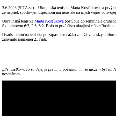
3.6.2026 (SITA.sk) – Ukrajinská tenistka Marta Kosťuková sa prvýkrá
že napriek športovým úspechom má neustále na mysli vojnu vo svojej 
Ukrajinská tenistka
Marta Kosťuková
postúpila do semifinále druhého
Svitolinovou 6:3, 2:6, 6:2. Bolo to prvé čisto ukrajinské štvrťfinále
Dvadsaťtriročná tenistka po zápase len ťažko zadržiavala slzy a trium
zahynulo najmenej 21 ľudí.
„Pri všetkom, čo sa deje, je pre mňa požehnaním, že môžem byť tu. Nem
novinárom.