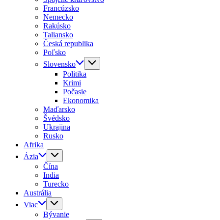
Francúzsko
Nemecko
Rakúsko
Taliansko
Česká republika
Poľsko
Slovensko
Politika
Krimi
Počasie
Ekonomika
Maďarsko
Švédsko
Ukrajina
Rusko
Afrika
Ázia
Čína
India
Turecko
Austrália
Viac
Bývanie