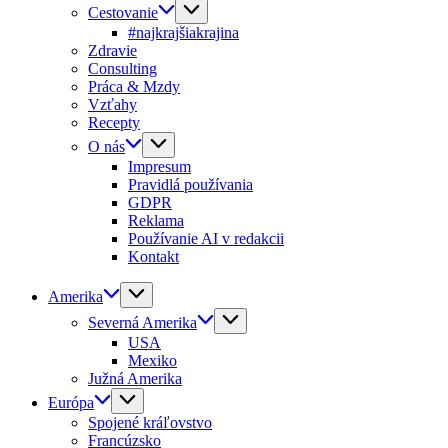
Cestovanie
#najkrajšiakrajina
Zdravie
Consulting
Práca & Mzdy
Vzťahy
Recepty
O nás
Impresum
Pravidlá používania
GDPR
Reklama
Používanie AI v redakcii
Kontakt
Amerika
Severná Amerika
USA
Mexiko
Južná Amerika
Európa
Spojené kráľovstvo
Francúzsko