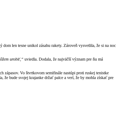
 dom len tesne unikol zásahu rakety. Zároveň vysvetlila, že si na noc
môžem urobiť,“
uviedla. Dodala, že najväčší význam pre ňu má
 zápasov. Vo štvrtkovom semifinále nastúpi proti ruskej tenistke
, že bude svojej krajanke držať palce a verí, že by mohla získať pre