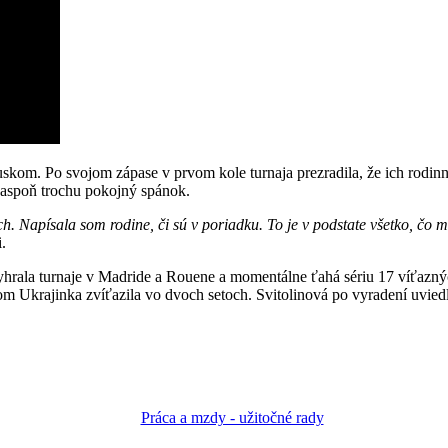
kom. Po svojom zápase v prvom kole turnaja prezradila, že ich rodinný
a aspoň trochu pokojný spánok.
h. Napísala som rodine, či sú v poriadku. To je v podstate všetko, čo 
.
hrala turnaje v Madride a Rouene a momentálne ťahá sériu 17 víťazných
m Ukrajinka zvíťazila vo dvoch setoch. Svitolinová po vyradení uviedla