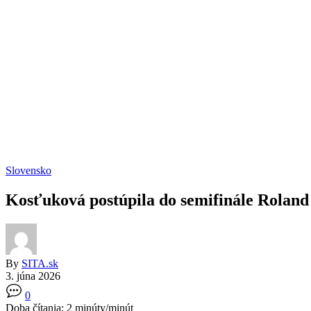
Slovensko
Kosťuková postúpila do semifinále Roland 
By
SITA.sk
3. júna 2026
0
Doba čítania:
2
minúty/minút