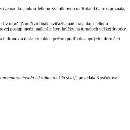
zstve nad krajankou Jelinou Svitolinovou na Roland Garros priznala,
ď v utorňajšom štvrťfinále zvíťazila nad krajankou Jelinou
kovej postup medzi najlepšie štyri hráčky na turnajoch veľkej štvorky.
ských dronov a desiatky rakiet, pričom podľa dostupných informácií
som reprezentovala Ukrajinu a užila si to,“
povedala Kosťuková