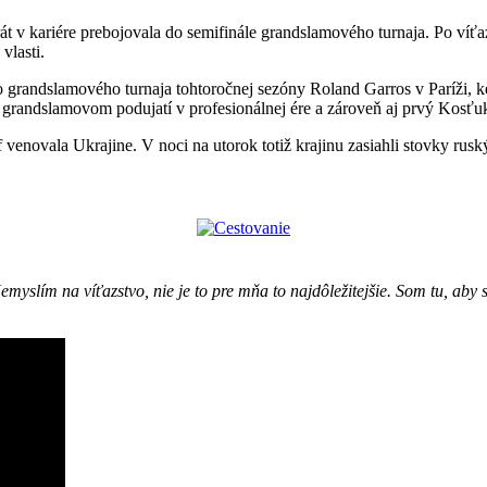
t v kariére prebojovala do semifinále grandslamového turnaja. Po víťa
vlasti.
 grandslamového turnaja tohtoročnej sezóny Roland Garros v Paríži, ke
 na grandslamovom podujatí v profesionálnej ére a zároveň aj prvý Kosťu
f venovala Ukrajine. V noci na utorok totiž krajinu zasiahli stovky ru
yslím na víťazstvo, nie je to pre mňa to najdôležitejšie. Som tu, aby 