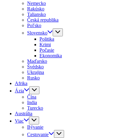
Nemecko
Rakúsko
Taliansko
Česká republika
Poľsko
Slovensko
Politika
Krimi
Počasie
Ekonomika
Maďarsko
Švédsko
Ukrajina
Rusko
Afrika
Ázia
Čína
India
Turecko
Austrália
Viac
Bývanie
Cestovanie