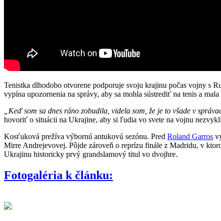
Tenistka dlhodobo otvorene podporuje svoju krajinu počas vojny s Rus
vypína upozornenia na správy, aby sa mohla sústrediť na tenis a mal
„Keď som sa dnes ráno zobudila, videla som, že je to všade v správac
hovoriť o situácii na Ukrajine, aby si ľudia vo svete na vojnu nezvykli
Kosťuková prežíva výbornú antukovú sezónu. Pred
Roland Garros
vy
Mirre Andrejevovej. Pôjde zároveň o reprízu finále z Madridu, v ktoro
Ukrajinu historicky prvý grandslamový titul vo dvojhre.
Fotogaléria k článku: