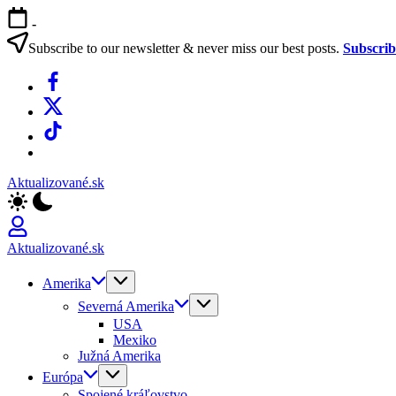
Skip
-
to
content
Subscribe to our newsletter & never miss our best posts.
Subscri
Facebook
X
TikTok
WhatsApp
Aktualizované.sk
Aktualizované.sk
Amerika
Severná Amerika
USA
Mexiko
Južná Amerika
Európa
Spojené kráľovstvo