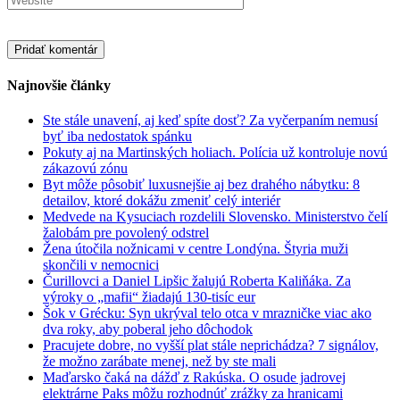
Najnovšie články
Ste stále unavení, aj keď spíte dosť? Za vyčerpaním nemusí
byť iba nedostatok spánku
Pokuty aj na Martinských holiach. Polícia už kontroluje novú
zákazovú zónu
Byt môže pôsobiť luxusnejšie aj bez drahého nábytku: 8
detailov, ktoré dokážu zmeniť celý interiér
Medvede na Kysuciach rozdelili Slovensko. Ministerstvo čelí
žalobám pre povolený odstrel
Žena útočila nožnicami v centre Londýna. Štyria muži
skončili v nemocnici
Čurillovci a Daniel Lipšic žalujú Roberta Kaliňáka. Za
výroky o „mafii“ žiadajú 130-tisíc eur
Šok v Grécku: Syn ukrýval telo otca v mrazničke viac ako
dva roky, aby poberal jeho dôchodok
Pracujete dobre, no vyšší plat stále neprichádza? 7 signálov,
že možno zarábate menej, než by ste mali
Maďarsko čaká na dážď z Rakúska. O osude jadrovej
elektrárne Paks môžu rozhodnúť zrážky za hranicami