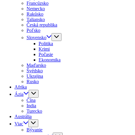
Francúzsko
Nemecko
Rakúsko
Taliansko
Česká republika
Poľsko
Slovensko
Politika
Krimi
Počasie
Ekonomika
Maďarsko
Švédsko
Ukrajina
Rusko
Afrika
Ázia
Čína
India
Turecko
Austrália
Viac
Bývanie