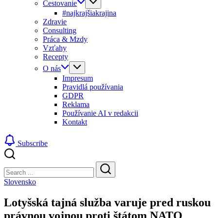
Cestovanie
#najkrajšiakrajina
Zdravie
Consulting
Práca & Mzdy
Vzťahy
Recepty
O nás
Impresum
Pravidlá používania
GDPR
Reklama
Používanie AI v redakcii
Kontakt
Subscribe
Close
Search
Search
Slovensko
Lotyšská tajná služba varuje pred ruskou
právnou vojnou proti štátom NATO