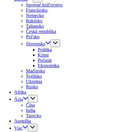
Spojené kráľovstvo
Francúzsko
Nemecko
Rakúsko
Taliansko
Česká republika
Poľsko
Slovensko
Politika
Krimi
Počasie
Ekonomika
Maďarsko
Švédsko
Ukrajina
Rusko
Afrika
Ázia
Čína
India
Turecko
Austrália
Viac