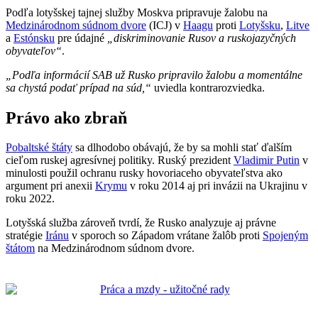
Podľa lotyšskej tajnej služby Moskva pripravuje žalobu na
Medzinárodnom súdnom dvore
(ICJ) v
Haagu
proti
Lotyšsku
,
Litve
a
Estónsku
pre údajné
„diskriminovanie Rusov a ruskojazyčných
obyvateľov“
.
„Podľa informácií SAB už Rusko pripravilo žalobu a momentálne
sa chystá podať prípad na súd,“
uviedla kontrarozviedka.
Právo ako zbraň
Pobaltské štáty
sa dlhodobo obávajú, že by sa mohli stať ďalším
cieľom ruskej agresívnej politiky. Ruský prezident
Vladimir Putin
v
minulosti použil ochranu rusky hovoriaceho obyvateľstva ako
argument pri anexii
Krymu
v roku 2014 aj pri invázii na Ukrajinu v
roku 2022.
Lotyšská služba zároveň tvrdí, že Rusko analyzuje aj právne
stratégie
Iránu
v sporoch so Západom vrátane žalôb proti
Spojeným
štátom
na Medzinárodnom súdnom dvore.