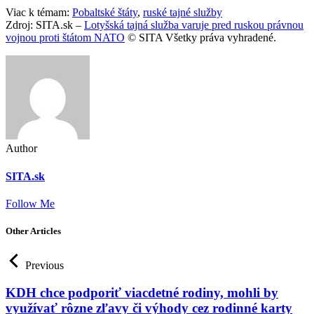
Viac k témam:
Pobaltské štáty
,
ruské tajné služby
Zdroj: SITA.sk –
Lotyšská tajná služba varuje pred ruskou právnou
vojnou proti štátom NATO
© SITA Všetky práva vyhradené.
Author
SITA.sk
Follow Me
Other Articles
Previous
KDH chce podporiť viacdetné rodiny, mohli by
využívať rôzne zľavy či výhody cez rodinné karty