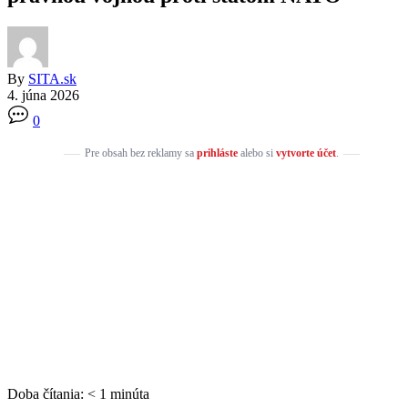
By
SITA.sk
4. júna 2026
0
Pre obsah bez reklamy sa
prihláste
alebo si
vytvorte účet
.
Doba čítania:
< 1
minúta