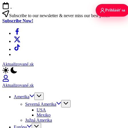
Skip
-
to
Prihlásiť sa
content
Subscribe to our newsletter & never miss our best posts.
Subscribe Now!
Facebook
X
TikTok
WhatsApp
Aktualizované.sk
Aktualizované.sk
Amerika
Severná Amerika
USA
Mexiko
Južná Amerika
Európa