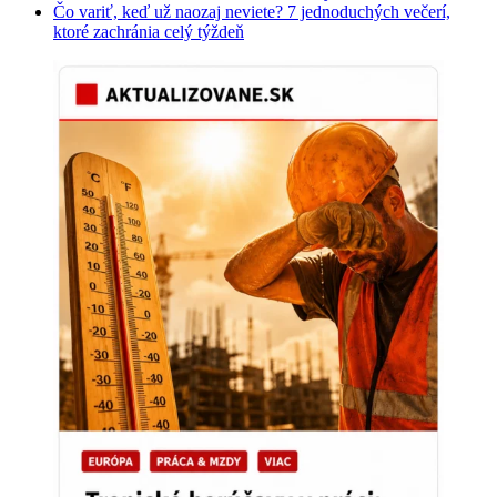
Čo variť, keď už naozaj neviete? 7 jednoduchých večerí,
ktoré zachránia celý týždeň