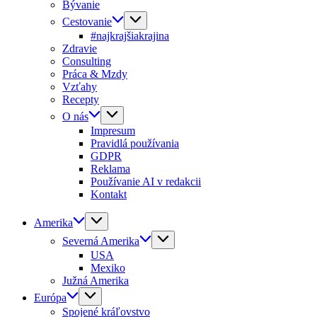
Bývanie
Cestovanie
#najkrajšiakrajina
Zdravie
Consulting
Práca & Mzdy
Vzťahy
Recepty
O nás
Impresum
Pravidlá používania
GDPR
Reklama
Používanie AI v redakcii
Kontakt
Amerika
Severná Amerika
USA
Mexiko
Južná Amerika
Európa
Spojené kráľovstvo