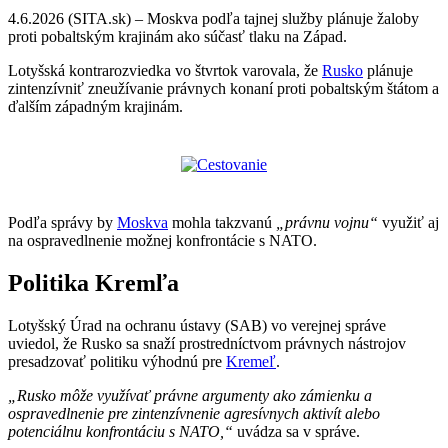
4.6.2026 (SITA.sk) – Moskva podľa tajnej služby plánuje žaloby
proti pobaltským krajinám ako súčasť tlaku na Západ.
Lotyšská kontrarozviedka vo štvrtok varovala, že
Rusko
plánuje
zintenzívniť zneužívanie právnych konaní proti pobaltským štátom a
ďalším západným krajinám.
Podľa správy by
Moskva
mohla takzvanú
„právnu vojnu“
využiť aj
na ospravedlnenie možnej konfrontácie s NATO.
Politika Kremľa
Lotyšský Úrad na ochranu ústavy (SAB) vo verejnej správe
uviedol, že Rusko sa snaží prostredníctvom právnych nástrojov
presadzovať politiku výhodnú pre
Kremeľ
.
„Rusko môže využívať právne argumenty ako zámienku a
ospravedlnenie pre zintenzívnenie agresívnych aktivít alebo
potenciálnu konfrontáciu s NATO,“
uvádza sa v správe.