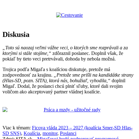
Diskusia
„Toto sú naozaj veľmi vážne veci, o ktorých sme rozprávali a za
ktorými si stále stojíme,“
zdôraznil poslanec. Doplnil však, že
pokiaľ by tieto veci pretrvávali, dohoda by nebola možná.
Trojica podľa Migaľa s koalíciou diskutuje, pretože má
zodpovednosť za krajinu.
„Pretože sme prišli na kandidátke strany
(Hlas-SD, pozn. SITA), ktorá nás, bohužiaľ, vyhodila,“
doplnil
Migaľ. Dodal, že poslanci chcú plniť sľuby, ktoré dali svojim
voličom ako akceptovaný partner vládnej koalície.
Viac k témam:
Ficova vláda 2023 – 2027 (koalícia Smer-SD Hlas-
SD SNS)
,
Koalícia
,
monitor
,
Poslanci
Zdroj: SITA.sk –
Migaľovci budú podporovať programové