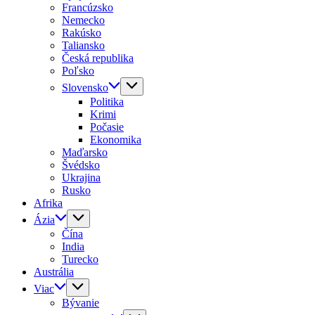
Francúzsko
Nemecko
Rakúsko
Taliansko
Česká republika
Poľsko
Slovensko
Politika
Krimi
Počasie
Ekonomika
Maďarsko
Švédsko
Ukrajina
Rusko
Afrika
Ázia
Čína
India
Turecko
Austrália
Viac
Bývanie