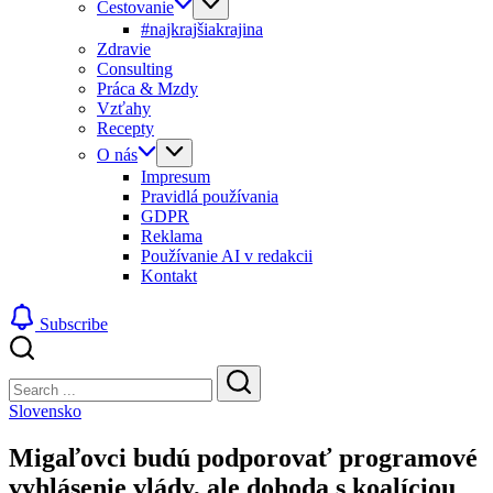
Cestovanie
#najkrajšiakrajina
Zdravie
Consulting
Práca & Mzdy
Vzťahy
Recepty
O nás
Impresum
Pravidlá používania
GDPR
Reklama
Používanie AI v redakcii
Kontakt
Subscribe
Close
Search
Search
Slovensko
Migaľovci budú podporovať programové
vyhlásenie vlády, ale dohoda s koalíciou