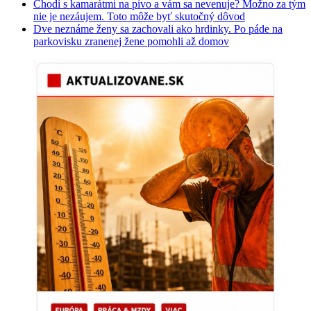
Chodí s kamarátmi na pivo a vám sa nevenuje? Možno za tým
nie je nezáujem. Toto môže byť skutočný dôvod
Dve neznáme ženy sa zachovali ako hrdinky. Po páde na
parkovisku zranenej žene pomohli až domov