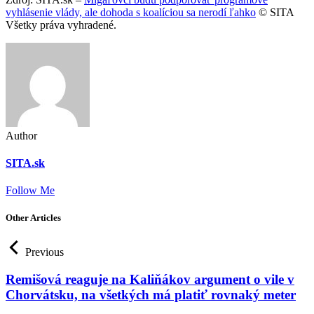
vyhlásenie vlády, ale dohoda s koalíciou sa nerodí ľahko
© SITA
Všetky práva vyhradené.
Author
SITA.sk
Follow Me
Other Articles
Previous
Remišová reaguje na Kaliňákov argument o vile v
Chorvátsku, na všetkých má platiť rovnaký meter