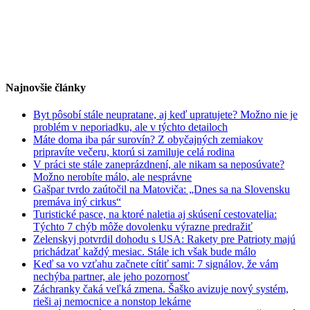
Najnovšie články
Byt pôsobí stále neupratane, aj keď upratujete? Možno nie je
problém v neporiadku, ale v týchto detailoch
Máte doma iba pár surovín? Z obyčajných zemiakov
pripravíte večeru, ktorú si zamiluje celá rodina
V práci ste stále zaneprázdnení, ale nikam sa neposúvate?
Možno nerobíte málo, ale nesprávne
Gašpar tvrdo zaútočil na Matoviča: „Dnes sa na Slovensku
premáva iný cirkus“
Turistické pasce, na ktoré naletia aj skúsení cestovatelia:
Týchto 7 chýb môže dovolenku výrazne predražiť
Zelenskyj potvrdil dohodu s USA: Rakety pre Patrioty majú
prichádzať každý mesiac. Stále ich však bude málo
Keď sa vo vzťahu začnete cítiť sami: 7 signálov, že vám
nechýba partner, ale jeho pozornosť
Záchranky čaká veľká zmena. Šaško avizuje nový systém,
rieši aj nemocnice a nonstop lekárne