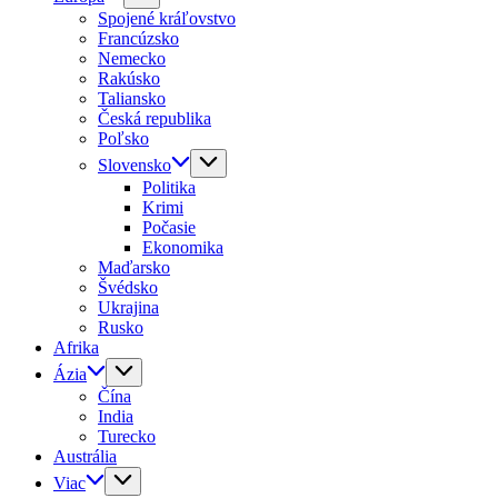
Spojené kráľovstvo
Francúzsko
Nemecko
Rakúsko
Taliansko
Česká republika
Poľsko
Slovensko
Politika
Krimi
Počasie
Ekonomika
Maďarsko
Švédsko
Ukrajina
Rusko
Afrika
Ázia
Čína
India
Turecko
Austrália
Viac