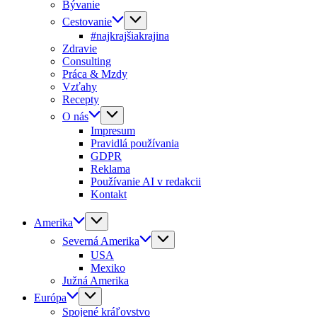
Bývanie
Cestovanie
#najkrajšiakrajina
Zdravie
Consulting
Práca & Mzdy
Vzťahy
Recepty
O nás
Impresum
Pravidlá používania
GDPR
Reklama
Používanie AI v redakcii
Kontakt
Amerika
Severná Amerika
USA
Mexiko
Južná Amerika
Európa
Spojené kráľovstvo