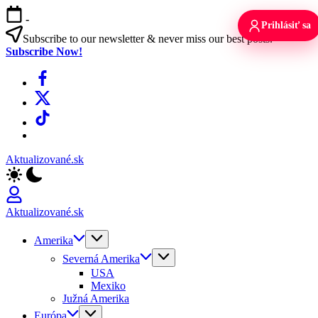
Skip
-
to
Prihlásiť sa
content
Subscribe to our newsletter & never miss our best posts.
Subscribe Now!
Facebook
X
TikTok
WhatsApp
Aktualizované.sk
Aktualizované.sk
Amerika
Severná Amerika
USA
Mexiko
Južná Amerika
Európa