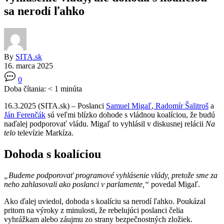
sa nerodí ľahko
By
SITA.sk
16. marca 2025
0
Doba čítania:
< 1
minúta
16.3.2025 (SITA.sk) – Poslanci
Samuel Migaľ
,
Radomír Šalitroš
a
Ján Ferenčák
sú veľmi blízko dohode s vládnou koalíciou, že budú
naďalej podporovať vládu. Migaľ to vyhlásil v diskusnej relácii
Na
telo
televízie Markíza.
Dohoda s koalíciou
„Budeme podporovať programové vyhlásenie vlády, pretože sme za
neho zahlasovali ako poslanci v parlamente,“
povedal Migaľ.
Ako ďalej uviedol, dohoda s koalíciu sa nerodí ľahko. Poukázal
pritom na výroky z minulosti, že rebelujúci poslanci čelia
vyhrážkam alebo záujmu zo strany bezpečnostných zložiek.