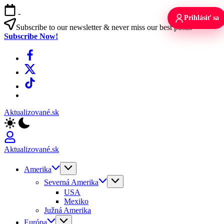
Skip
-
to
Prihlásiť sa
content
Subscribe to our newsletter & never miss our best posts.
Subscribe Now!
Facebook
X
TikTok
WhatsApp
Aktualizované.sk
Aktualizované.sk
Amerika
Severná Amerika
USA
Mexiko
Južná Amerika
Európa