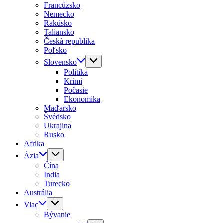
Francúzsko
Nemecko
Rakúsko
Taliansko
Česká republika
Poľsko
Slovensko
Politika
Krimi
Počasie
Ekonomika
Maďarsko
Švédsko
Ukrajina
Rusko
Afrika
Ázia
Čína
India
Turecko
Austrália
Viac
Bývanie