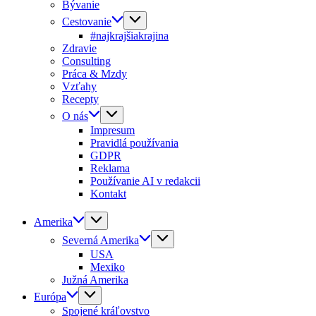
Bývanie
Cestovanie
#najkrajšiakrajina
Zdravie
Consulting
Práca & Mzdy
Vzťahy
Recepty
O nás
Impresum
Pravidlá používania
GDPR
Reklama
Používanie AI v redakcii
Kontakt
Amerika
Severná Amerika
USA
Mexiko
Južná Amerika
Európa
Spojené kráľovstvo