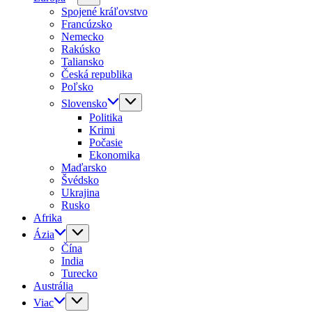
Spojené kráľovstvo
Francúzsko
Nemecko
Rakúsko
Taliansko
Česká republika
Poľsko
Slovensko
Politika
Krimi
Počasie
Ekonomika
Maďarsko
Švédsko
Ukrajina
Rusko
Afrika
Ázia
Čína
India
Turecko
Austrália
Viac