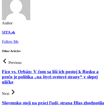
Author
SITA.sk
Follow Me
Other Articles
Previous
Fico vs. Orbán: V čom sa líši ich postoj k Rusku a
prečo je politika „na štyri svetové strany“ v slepej
uličke
Next
Slovensko stojí na práci ľudí, strana Hlas zhodnotila