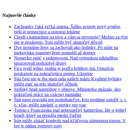
Najnovšie články
Záchranky čaká veľká zmena. Šaško avizuje nový systém,
rieši aj nemocnice a nonstop lekárne
Chodí s kamarátmi na pivo a vám sa nevenuje? Možno za tým
nie je nezáujem. Toto môže byť skutočný dôvod
Dve neznáme ženy sa zachovali ako hrdinky. Po páde na
parkovisku zranenej žene pomohli až domov
Nemecko opäť v pohotovosti. Nad vojenskou základňou
spozorovali podozrivé drony
Fico tvrdí jedno, realita je podľa kritikov iná. Opozícia
poukazuje na pokračujúcu pomoc Ukrajine
Sila čaju nie je iba stará rada našich mám: Kvalitné bylinky
môžu mať na telo skutočný účinok
Spišský hrad napreduje v obnove. Ministerka ukázala, ako
pokračujú práce na vzácnej pamiatke
Štát mení pravidlá pre podnikateľov. Kto nestihne založiť s. r.
o. včas, môže zaplatiť o stovky eur viac
Turista z Francúzska mal nebezpečný hantavírus. Ide o jediný
kmeň, ktorý sa prenáša medzi ľuďmi
Irán môže získať kontrolu nad kľúčovou námornou trasou. V
hre je pätina svetovej ropy