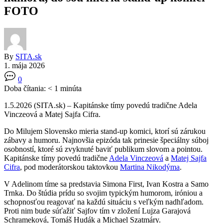
FOTO
By
SITA.sk
1. mája 2026
0
Doba čítania:
< 1
minúta
1.5.2026 (SITA.sk) – Kapitánske tímy povedú tradične Adela
Vinczeová a Matej Sajfa Cifra.
Do Milujem Slovensko mieria stand-up komici, ktorí sú zárukou
zábavy a humoru. Najnovšia epizóda tak prinesie špeciálny súboj
osobností, ktoré sú zvyknuté baviť publikum slovom a pointou.
Kapitánske tímy povedú tradične
Adela Vinczeová
a
Matej Sajfa
Cifra
, pod moderátorskou taktovkou
Martina Nikodýma
.
V Adelinom tíme sa predstavia Simona First, Ivan Kostra a Samo
Trnka. Do štúdia prídu so svojim typickým humorom, iróniou a
schopnosťou reagovať na každú situáciu s veľkým nadhľadom.
Proti nim bude súťažiť Sajfov tím v zložení Lujza Garajová
Schrameková, Tomáš Hudák a Michael Szatmáry.