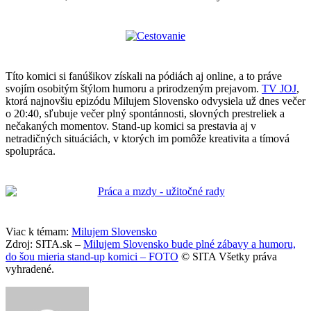
Títo komici si fanúšikov získali na pódiách aj online, a to práve
svojím osobitým štýlom humoru a prirodzeným prejavom.
TV JOJ
,
ktorá najnovšiu epizódu Milujem Slovensko odvysiela už dnes večer
o 20:40, sľubuje večer plný spontánnosti, slovných prestreliek a
nečakaných momentov. Stand-up komici sa prestavia aj v
netradičných situáciách, v ktorých im pomôže kreativita a tímová
spolupráca.
Viac k témam:
Milujem Slovensko
Zdroj: SITA.sk –
Milujem Slovensko bude plné zábavy a humoru,
do šou mieria stand-up komici – FOTO
© SITA Všetky práva
vyhradené.