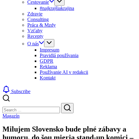
Cestovanie
#najkrajšiakrajina
Zdravie
Consulting
Práca & Mzdy
Vzťahy
Recepty
O nás
Impresum
Pravidlá používania
GDPR
Reklama
Používanie AI v redakcii
Kontakt
Subscribe
Close
Search
Search
Magazín
Milujem Slovensko bude plné zábavy a
humoru, do šou mieria stand-up komici –