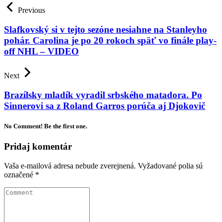
Previous
Slafkovský si v tejto sezóne nesiahne na Stanleyho
pohár. Carolina je po 20 rokoch späť vo finále play-
off NHL – VIDEO
Next
Brazílsky mladík vyradil srbského matadora. Po
Sinnerovi sa z Roland Garros porúča aj Djokovič
No Comment! Be the first one.
Pridaj komentár
Vaša e-mailová adresa nebude zverejnená.
Vyžadované polia sú
označené
*