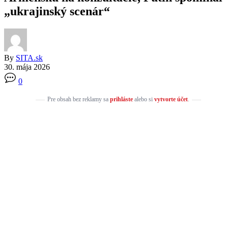
„ukrajinský scenár“
By
SITA.sk
30. mája 2026
0
Pre obsah bez reklamy sa
prihláste
alebo si
vytvorte účet
.