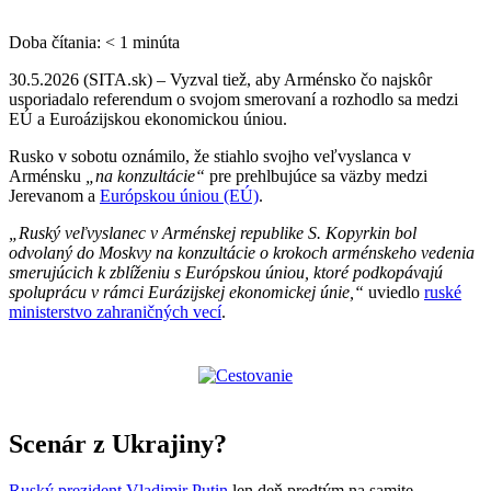
Doba čítania:
< 1
minúta
30.5.2026 (SITA.sk) – Vyzval tiež, aby Arménsko čo najskôr
usporiadalo referendum o svojom smerovaní a rozhodlo sa medzi
EÚ a Euroázijskou ekonomickou úniou.
Rusko v sobotu oznámilo, že stiahlo svojho veľvyslanca v
Arménsku
„na konzultácie“
pre prehlbujúce sa väzby medzi
Jerevanom a
Európskou úniou (EÚ)
.
„Ruský veľvyslanec v Arménskej republike S. Kopyrkin bol
odvolaný do Moskvy na konzultácie o krokoch arménskeho vedenia
smerujúcich k zblíženiu s Európskou úniou, ktoré podkopávajú
spoluprácu v rámci Eurázijskej ekonomickej únie,“
uviedlo
ruské
ministerstvo zahraničných vecí
.
Scenár z Ukrajiny?
Ruský prezident
Vladimir Putin
len deň predtým na samite