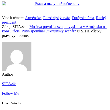
Viac k témam:
Arménsko
,
Euroázijský zväz
,
Európska únia
,
Ruský
prezident
Zdroj: SITA.sk –
Moskva povolala svojho vyslanca v Arménsku na
konzultácie, Putin spomínal „ukrajinský scenár“
© SITA Všetky
práva vyhradené.
Author
SITA.sk
Follow Me
Other Articles