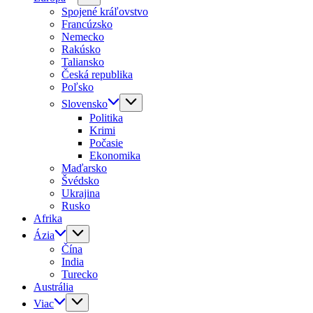
Spojené kráľovstvo
Francúzsko
Nemecko
Rakúsko
Taliansko
Česká republika
Poľsko
Slovensko
Politika
Krimi
Počasie
Ekonomika
Maďarsko
Švédsko
Ukrajina
Rusko
Afrika
Ázia
Čína
India
Turecko
Austrália
Viac