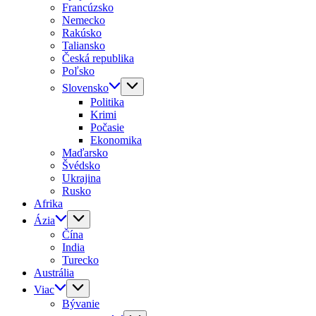
Francúzsko
Nemecko
Rakúsko
Taliansko
Česká republika
Poľsko
Slovensko
Politika
Krimi
Počasie
Ekonomika
Maďarsko
Švédsko
Ukrajina
Rusko
Afrika
Ázia
Čína
India
Turecko
Austrália
Viac
Bývanie