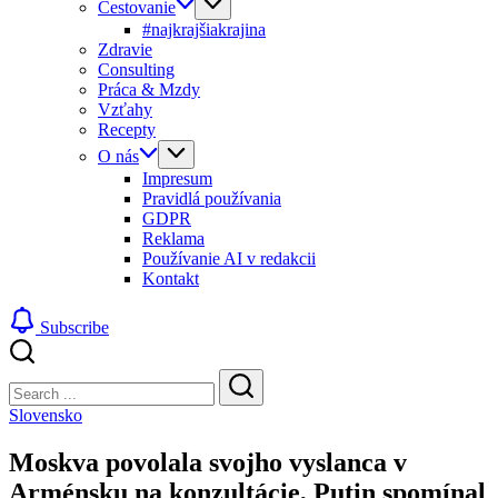
Cestovanie
#najkrajšiakrajina
Zdravie
Consulting
Práca & Mzdy
Vzťahy
Recepty
O nás
Impresum
Pravidlá používania
GDPR
Reklama
Používanie AI v redakcii
Kontakt
Subscribe
Close
Search
Search
Slovensko
Moskva povolala svojho vyslanca v
Arménsku na konzultácie, Putin spomínal