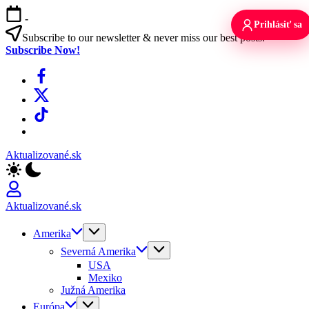
Skip
-
to
Prihlásiť sa
content
Subscribe to our newsletter & never miss our best posts.
Subscribe Now!
Facebook
X
TikTok
WhatsApp
Aktualizované.sk
Aktualizované.sk
Amerika
Severná Amerika
USA
Mexiko
Južná Amerika
Európa