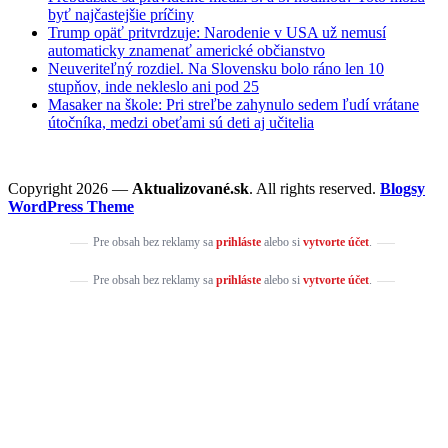
byť najčastejšie príčiny
Trump opäť pritvrdzuje: Narodenie v USA už nemusí
automaticky znamenať americké občianstvo
Neuveriteľný rozdiel. Na Slovensku bolo ráno len 10
stupňov, inde nekleslo ani pod 25
Masaker na škole: Pri streľbe zahynulo sedem ľudí vrátane
útočníka, medzi obeťami sú deti aj učitelia
Copyright 2026 —
Aktualizované.sk
. All rights reserved.
Blogsy
WordPress Theme
Pre obsah bez reklamy sa
prihláste
alebo si
vytvorte účet
.