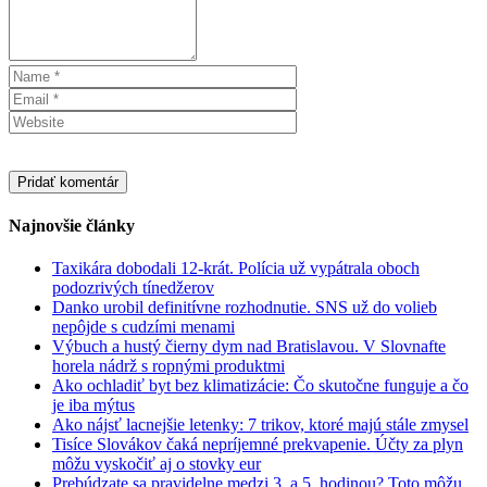
Najnovšie články
Taxikára dobodali 12-krát. Polícia už vypátrala oboch
podozrivých tínedžerov
Danko urobil definitívne rozhodnutie. SNS už do volieb
nepôjde s cudzími menami
Výbuch a hustý čierny dym nad Bratislavou. V Slovnafte
horela nádrž s ropnými produktmi
Ako ochladiť byt bez klimatizácie: Čo skutočne funguje a čo
je iba mýtus
Ako nájsť lacnejšie letenky: 7 trikov, ktoré majú stále zmysel
Tisíce Slovákov čaká nepríjemné prekvapenie. Účty za plyn
môžu vyskočiť aj o stovky eur
Prebúdzate sa pravidelne medzi 3. a 5. hodinou? Toto môžu