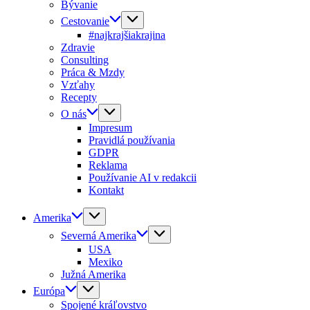
Bývanie
Cestovanie
#najkrajšiakrajina
Zdravie
Consulting
Práca & Mzdy
Vzťahy
Recepty
O nás
Impresum
Pravidlá používania
GDPR
Reklama
Používanie AI v redakcii
Kontakt
Amerika
Severná Amerika
USA
Mexiko
Južná Amerika
Európa
Spojené kráľovstvo