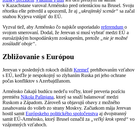
v Kazachstane varoval Arménsko pred orientáciou na Brusel. Svoju
rétoriku ešte pritvrdil a upozornil, že aj
„ukrajinský scenár“
sa začal
snahou Kyjeva vstúpiť do EÚ.
Vyzval tiež, aby Arménsko čo najskôr usporiadalo
referendum
o
svojom smerovaní. Dodal, že Jerevan si musí vybrať medzi EÚ a
euroázijským hospodárskym zoskupením, pretože
„nie je možné
zosúladiť oboje“
.
Zbližovanie s Európou
Jerevan v posledných rokoch dráždi
Kremeľ
prehlbovaním vzťahov
s EÚ, keďže je nespokojný so zlyhaním Ruska pri jeho ochrane
počas konfliktov s Azerbajdžanom.
Arménsko čakajú budúcu nedeľu voľby, ktoré preveria pozíciu
premiéra
Nikola Pašinjana
, ktorý sa snaží balansovať medzi
Ruskom a Západom. Zároveň sa objavujú obavy z možného
zasahovania do volieb zo strany Moskvy. Začiatkom mája Jerevan
hostil samit
Európskeho politického spoločenstva
aj dvojstranný
samit EÚ-Arménsko, ktorý Brusel označil za
„veľký krok vpred“
vo
vzájomných vzťahoch.