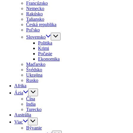
Francúzsko
Nemecko
Rakúsko
Taliansko
Česká republika
Poľsko
Slovensko
Politika
Krimi
Počasie
Ekonomika
Maďarsko
Švédsko
Ukrajina
Rusko
Afrika
Ázia
Čína
India
Turecko
Austrália
Viac
Bývanie