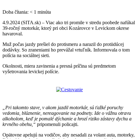
Doba čítania:
< 1
minúta
4.9.2024 (SITA.sk) – Viac ako tri promile v stredu poobede nafúkal
39-ročný motorkár, ktorý pri obci Kozárovce v Levickom okrese
havaroval.
Muž počas jazdy prešiel do protismeru a narazil do protiidúcej
dodávky. So zraneniami ho prevážal vrtuľník. Informovala o tom
polícia na sociálnej sieti.
Okolnosti, miera zavinenia a presná príčina sú predmetom
vyšetrovania levickej polície.
„Pri takomto stave, v akom jazdil motorkár, sú ťažké poruchy
vedomia, blúznenie, nereagovanie na podnety. Ide o vážnu otravu
alkoholom, keď je pomalé dýchanie a hrozí riziko zástavy dychu a
krvného obehu,“
pripomenuli policajti.
Opätovne apelujú na vodičov, aby nesadali za volant auta, motorky,