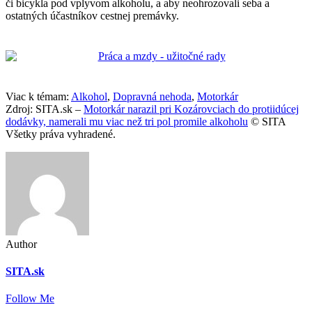
či bicykla pod vplyvom alkoholu, a aby neohrozovali seba a
ostatných účastníkov cestnej premávky.
Viac k témam:
Alkohol
,
Dopravná nehoda
,
Motorkár
Zdroj: SITA.sk –
Motorkár narazil pri Kozárovciach do protiidúcej
dodávky, namerali mu viac než tri pol promile alkoholu
© SITA
Všetky práva vyhradené.
Author
SITA.sk
Follow Me