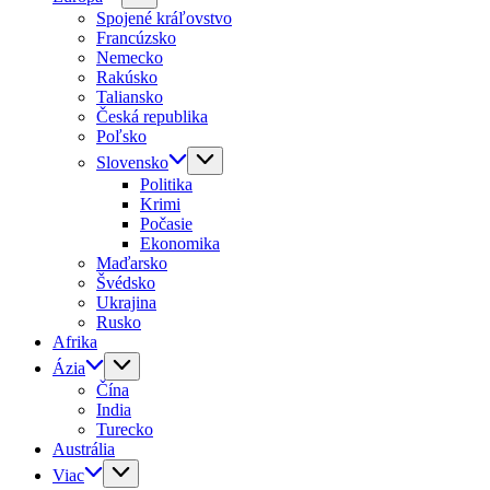
Spojené kráľovstvo
Francúzsko
Nemecko
Rakúsko
Taliansko
Česká republika
Poľsko
Slovensko
Politika
Krimi
Počasie
Ekonomika
Maďarsko
Švédsko
Ukrajina
Rusko
Afrika
Ázia
Čína
India
Turecko
Austrália
Viac