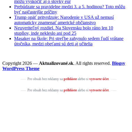
môžu vyskočiť aj o stovky eur
Prebúdzate sa pravidelne medzi 3. a 5. hodinou? Toto môžu
byť najčastejšie príčiny
Trump opäť pritvrdzuje: Narodenie v USA už nemusí
automaticky znamenať americké občianstvo
Neuveriteľný rozdiel. Na Slovensku bolo ráno len 10
stupňov, inde nekleslo ani pod 25
Masaker na škole: Pri streľbe zahynulo sedem ľudí vrátane
útočníka, medzi obeťami sú deti aj učitelia
Copyright 2026 —
Aktualizované.sk
. All rights reserved.
Blogsy
WordPress Theme
Pre obsah bez reklamy sa
prihláste
alebo si
vytvorte účet
.