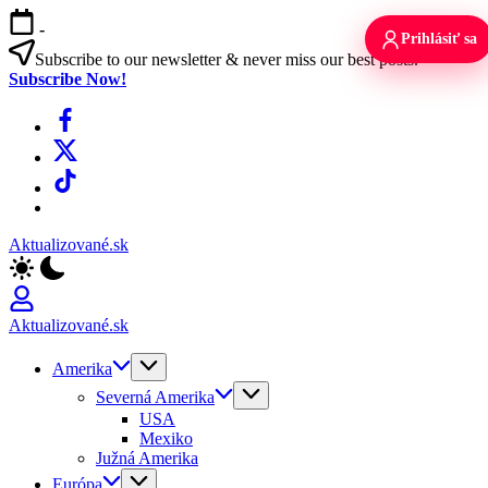
Skip
-
to
Prihlásiť sa
content
Subscribe to our newsletter & never miss our best posts.
Subscribe Now!
Facebook
X
TikTok
WhatsApp
Aktualizované.sk
Aktualizované.sk
Amerika
Severná Amerika
USA
Mexiko
Južná Amerika
Európa