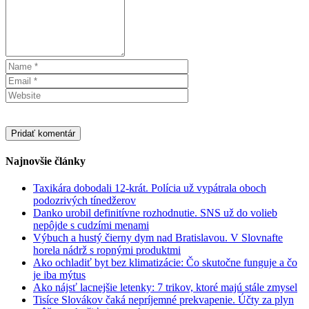
Najnovšie články
Taxikára dobodali 12-krát. Polícia už vypátrala oboch
podozrivých tínedžerov
Danko urobil definitívne rozhodnutie. SNS už do volieb
nepôjde s cudzími menami
Výbuch a hustý čierny dym nad Bratislavou. V Slovnafte
horela nádrž s ropnými produktmi
Ako ochladiť byt bez klimatizácie: Čo skutočne funguje a čo
je iba mýtus
Ako nájsť lacnejšie letenky: 7 trikov, ktoré majú stále zmysel
Tisíce Slovákov čaká nepríjemné prekvapenie. Účty za plyn