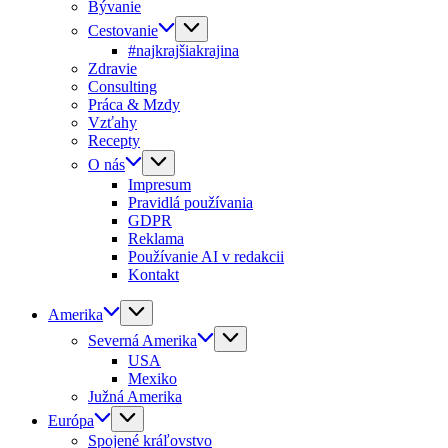
Bývanie
Cestovanie
#najkrajšiakrajina
Zdravie
Consulting
Práca & Mzdy
Vzťahy
Recepty
O nás
Impresum
Pravidlá používania
GDPR
Reklama
Používanie AI v redakcii
Kontakt
Amerika
Severná Amerika
USA
Mexiko
Južná Amerika
Európa
Spojené kráľovstvo