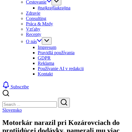
Cestovanie
#najkrajšiakrajina
Zdravie
Consulting
Práca & Mzdy
Vzťahy
Recepty
O nás
Impresum
Pravidlá používania
GDPR
Reklama
Používanie AI v redakcii
Kontakt
Subscribe
Close
Search
Search
Slovensko
Motorkár narazil pri Kozárovciach do
protiidúcej dodávky, namerali mu viac