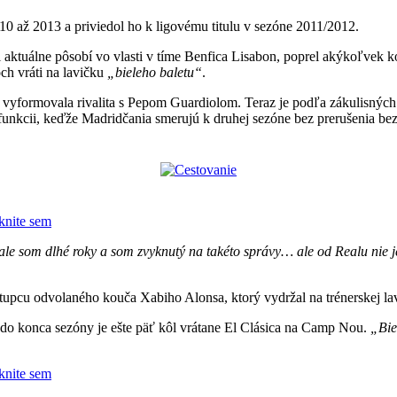
0 až 2013 a priviedol ho k ligovému titulu v sezóne 2011/2012.
i aktuálne pôsobí vo vlasti v tíme Benfica Lisabon, poprel akýkoľvek
och vráti na lavičku
„bieleho baletu“
.
 vyformovala rivalita s Pepom Guardiolom. Teraz je podľa zákulisnýc
nkcii, keďže Madridčania smerujú k druhej sezóne bez prerušenia bez d
iknite sem
le som dlhé roky a som zvyknutý na takéto správy… ale od Realu nie j
tupcu odvolaného kouča Xabiho Alonsa, ktorý vydržal na trénerskej la
do konca sezóny je ešte päť kôl vrátane El Clásica na Camp Nou.
„Bie
iknite sem