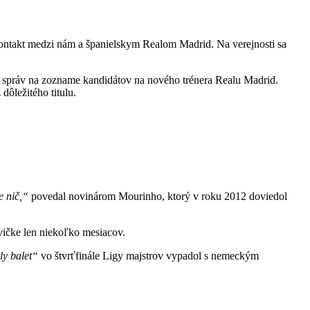
 kontakt medzi nám a španielskym Realom Madrid. Na verejnosti sa
h správ na zozname kandidátov na nového trénera Realu Madrid.
ôležitého titulu.
e nič,“
povedal novinárom Mourinho, ktorý v roku 2012 doviedol
vičke len niekoľko mesiacov.
ly balet“
vo štvrťfinále Ligy majstrov vypadol s nemeckým