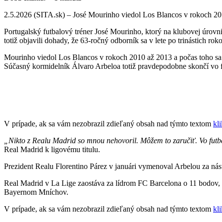
2.5.2026 (SITA.sk) – José Mourinho viedol Los Blancos v rokoch 201
Portugalský futbalový tréner José Mourinho, ktorý na klubovej úrovn
totiž objavili dohady, že 63-ročný odborník sa v lete po trinástich rok
Mourinho viedol Los Blancos v rokoch 2010 až 2013 a počas toho sa
Súčasný kormidelník Álvaro Arbeloa totiž pravdepodobne skončí vo fu
V prípade, ak sa vám nezobrazil zdieľaný obsah nad týmto textom
kl
„Nikto z Realu Madrid so mnou nehovoril. Môžem to zaručiť. Vo futba
Real Madrid k ligovému titulu.
Prezident Realu Florentino Párez v januári vymenoval Arbelou za nás
Real Madrid v La Lige zaostáva za lídrom FC Barcelona o 11 bodov, 
Bayernom Mníchov.
V prípade, ak sa vám nezobrazil zdieľaný obsah nad týmto textom
kl