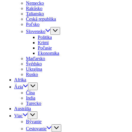
Nemecko
Rakúsko
Taliansko
Česká republika
Poľsko
Slovensko
Politika
Krimi
Počasie
Ekonomika
Maďarsko
Švédsko
Ukrajina
Rusko
Afrika
Ázia
Čína
India
Turecko
Austrália
Viac
Bývanie
Cestovanie