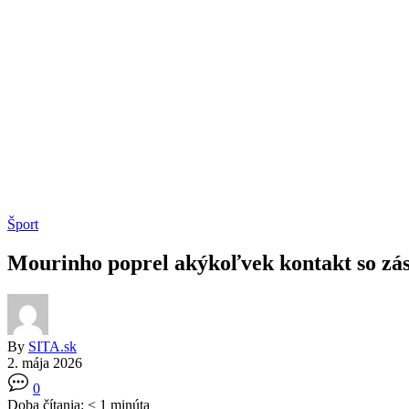
Šport
Mourinho poprel akýkoľvek kontakt so z
By
SITA.sk
2. mája 2026
0
Doba čítania:
< 1
minúta