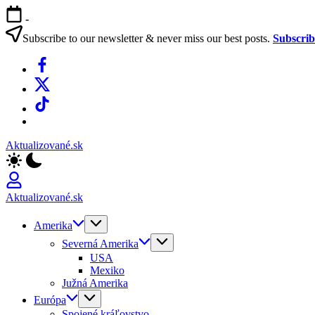
Skip
-
to
content
Subscribe to our newsletter & never miss our best posts.
Subscri
Facebook
X
TikTok
WhatsApp
Aktualizované.sk
Aktualizované.sk
Amerika
Severná Amerika
USA
Mexiko
Južná Amerika
Európa
Spojené kráľovstvo