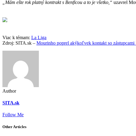
„Mám ešte rok platný kontrakt s Benficou a to je všetko,“
uzavrel Mou
Viac k témam:
La Liga
Zdroj: SITA.sk –
Mourinho poprel akýkoľvek kontakt so zástupcami
Author
SITA.sk
Follow Me
Other Articles