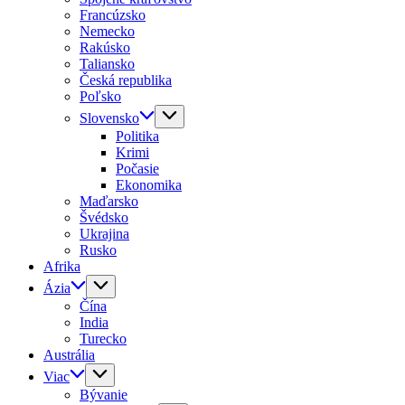
Francúzsko
Nemecko
Rakúsko
Taliansko
Česká republika
Poľsko
Slovensko
Politika
Krimi
Počasie
Ekonomika
Maďarsko
Švédsko
Ukrajina
Rusko
Afrika
Ázia
Čína
India
Turecko
Austrália
Viac
Bývanie