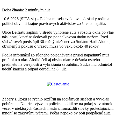
Doba čítania:
2
minúty/minút
10.6.2026 (SITA.sk) – Polícia musela evakuovať desiatky rodín a
politici obvinili krajne pravicových aktivistov zo šírenia napätia.
Ulice Belfastu zaplnili v stredu vyhorené autá a rozbité okná po vlne
násilností, ktoré nasledovali po pondelkovom útoku nožom. Pred
súd zároveň predstúpil 30-ročný utečenec zo Sudánu Hadi Alodid,
obvinený z pokusu o vraždu muža vo veku okolo 40 rokov.
Podľa informácií zo súdneho pojednávania prišiel napadnutý muž
pri útoku o oko. Alodid čelí aj obvineniam z držania ostrého
predmetu na verejnosti a vyhrážania sa zabitím. Sudca mu odmietol
udeliť kauciu a prípad odročil na 8. júla.
Zábery z útoku sa rýchlo rozšírili na sociálnych sieťach a vyvolali
pobúrenie. Napriek výzvam polície a politikov na pokoj sa v utorok
večer v niektorých častiach mesta zhromaždili stovky protestujúcich,
mnohí so zakrytými tvárami. Počas nepokojov boli podpálené autá