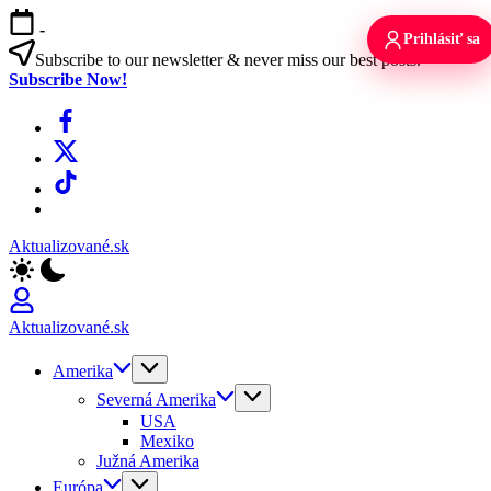
Skip
-
to
Prihlásiť sa
content
Subscribe to our newsletter & never miss our best posts.
Subscribe Now!
Facebook
X
TikTok
WhatsApp
Aktualizované.sk
Aktualizované.sk
Amerika
Severná Amerika
USA
Mexiko
Južná Amerika
Európa