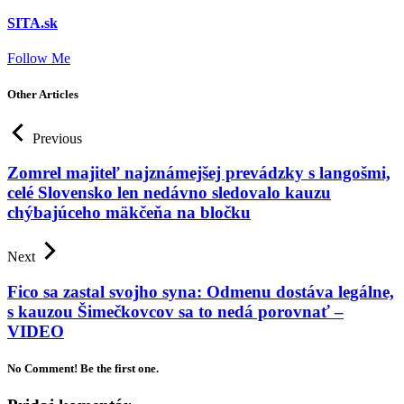
SITA.sk
Follow Me
Other Articles
Previous
Zomrel majiteľ najznámejšej prevádzky s langošmi,
celé Slovensko len nedávno sledovalo kauzu
chýbajúceho mäkčeňa na bločku
Next
Fico sa zastal svojho syna: Odmenu dostáva legálne,
s kauzou Šimečkovcov sa to nedá porovnať –
VIDEO
No Comment! Be the first one.