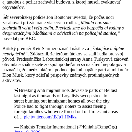
aj autobus a požiar zachvátil budovu, z ktorej museli evakuovať
obyvateľov.
Šéf severoírskej polície Jon Boutcher uviedol, že počas noci
zasahovali pri záchrane viacerých rodín.
„Minulú noc sme
zachránili veľmi veľa rodín. Previezli sme do bezpečia aj rodiny s
dvojmesačnými bábätkami a odviezli ich na policajné stanice,“
povedal pre BBC.
Britský premiér Keir Starmer označil násilie za
„šokujúce a úplne
neprijateľné“
. Zdôraznil, že terčom útokov sa stali ľudia pre svoj
pôvod. Predsedníčka Labouristickej strany Anna Turleyová zároveň
obvinila sociálne siete zo spolupodieľania sa na šírení nepokojov a
naznačila, že medzi aktérmi podnecujúcimi napätie patrí aj miliardár
Elon Musk, ktorý zdieľal príspevky známych protiimigračných
aktivistov.
🚨Breaking Anti migrant riots devastate parts of Belfast
last night as thousands of Loyalists sweep street to
street burning out immigrant homes all over the city.
Police had to fight through rioters to assist fleeing
foreign families who were forced out of Protestant areas
of…
pic.twitter.com/tBJp1iHMkz
— Knights Templar International (@KnightsTempOrg)