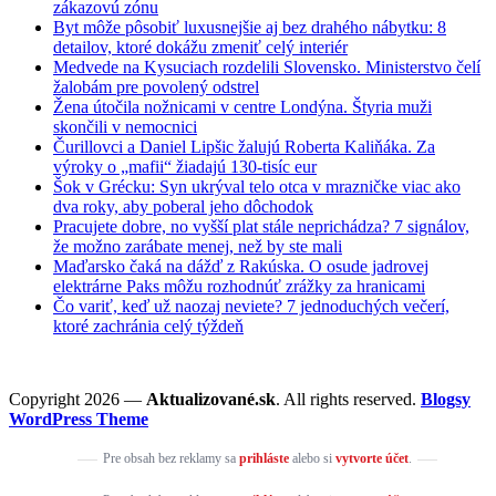
zákazovú zónu
Byt môže pôsobiť luxusnejšie aj bez drahého nábytku: 8
detailov, ktoré dokážu zmeniť celý interiér
Medvede na Kysuciach rozdelili Slovensko. Ministerstvo čelí
žalobám pre povolený odstrel
Žena útočila nožnicami v centre Londýna. Štyria muži
skončili v nemocnici
Čurillovci a Daniel Lipšic žalujú Roberta Kaliňáka. Za
výroky o „mafii“ žiadajú 130-tisíc eur
Šok v Grécku: Syn ukrýval telo otca v mrazničke viac ako
dva roky, aby poberal jeho dôchodok
Pracujete dobre, no vyšší plat stále neprichádza? 7 signálov,
že možno zarábate menej, než by ste mali
Maďarsko čaká na dážď z Rakúska. O osude jadrovej
elektrárne Paks môžu rozhodnúť zrážky za hranicami
Čo variť, keď už naozaj neviete? 7 jednoduchých večerí,
ktoré zachránia celý týždeň
Copyright 2026 —
Aktualizované.sk
. All rights reserved.
Blogsy
WordPress Theme
Pre obsah bez reklamy sa
prihláste
alebo si
vytvorte účet
.