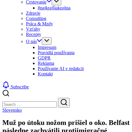
Cestovanie
#najkrajšiakrajina
Zdravie
Consulting
Práca & Mzdy
Vzťahy
Recepty
O nás
Impresum
Pravidlá používania
GDPR
Reklama
Používanie AI v redakcii
Kontakt
Subscribe
Close
Search
Search
Slovensko
Muž po útoku nožom prišiel o oko. Belfast
následne zachvátili protiimigračné