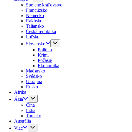
Spojené kráľovstvo
Francúzsko
Nemecko
Rakúsko
Taliansko
Česká republika
Poľsko
Slovensko
Politika
Krimi
Počasie
Ekonomika
Maďarsko
Švédsko
Ukrajina
Rusko
Afrika
Ázia
Čína
India
Turecko
Austrália
Viac