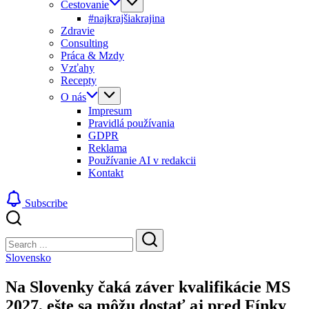
Cestovanie
#najkrajšiakrajina
Zdravie
Consulting
Práca & Mzdy
Vzťahy
Recepty
O nás
Impresum
Pravidlá používania
GDPR
Reklama
Používanie AI v redakcii
Kontakt
Subscribe
Close
Search
Search
Slovensko
Na Slovenky čaká záver kvalifikácie MS
2027, ešte sa môžu dostať aj pred Fínky