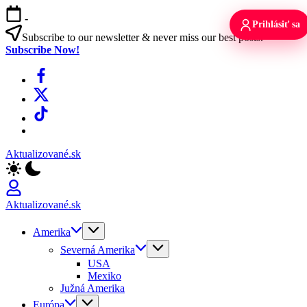
Skip
-
to
Prihlásiť sa
content
Subscribe to our newsletter & never miss our best posts.
Subscribe Now!
Facebook
X
TikTok
WhatsApp
Aktualizované.sk
Aktualizované.sk
Amerika
Severná Amerika
USA
Mexiko
Južná Amerika
Európa