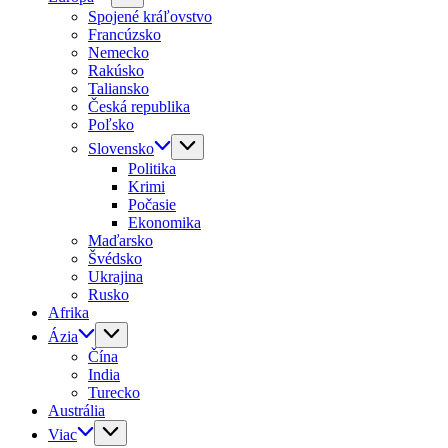
Spojené kráľovstvo
Francúzsko
Nemecko
Rakúsko
Taliansko
Česká republika
Poľsko
Slovensko
Politika
Krimi
Počasie
Ekonomika
Maďarsko
Švédsko
Ukrajina
Rusko
Afrika
Ázia
Čína
India
Turecko
Austrália
Viac