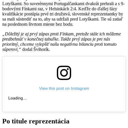
Lotyškami. So suverénnymi Portugalčankami dvakrát prehrali a s 9-
bodovými Fínkami raz, v Helsinkách 2:4. Keďže do ďalšej fázy
kvalifikácie postúpia prvé tri družstvá, slovenské reprezentantky by
sa mali sústrediť na to, aby sa udržali pred Lotyškami. Tie sú zatiaľ
na poslednom štvrtom mieste bez bodu.
„Dôležitý je aj prvý zápas proti Fínkam, pretože stále ich môžeme
predbehnúť v konečnej tabuľke. Takže prvý zápas je pre nás
prioritný, chceme vylepšiť našu negatívnu bilanciu proti tomuto
súperovi,“
dodal Švihorík.
View this post on Instagram
Loading…
Po titule reprezentácia