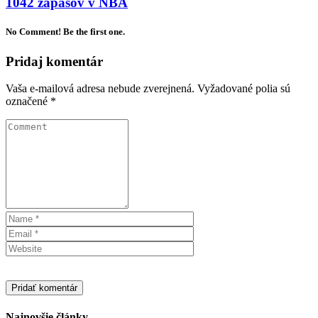
1042 zápasov v NBA
No Comment! Be the first one.
Pridaj komentár
Vaša e-mailová adresa nebude zverejnená.
Vyžadované polia sú
označené
*
Najnovšie články