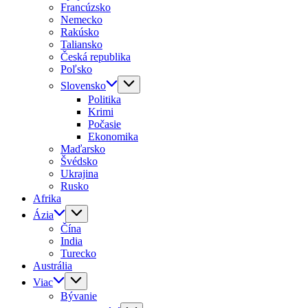
Francúzsko
Nemecko
Rakúsko
Taliansko
Česká republika
Poľsko
Slovensko
Politika
Krimi
Počasie
Ekonomika
Maďarsko
Švédsko
Ukrajina
Rusko
Afrika
Ázia
Čína
India
Turecko
Austrália
Viac
Bývanie