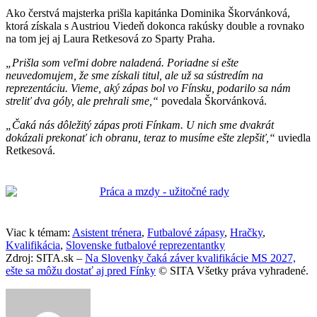
Ako čerstvá majsterka prišla kapitánka Dominika Škorvánková,
ktorá získala s Austriou Viedeň dokonca rakúsky double a rovnako
na tom jej aj Laura Retkesová zo Sparty Praha.
„Prišla som veľmi dobre naladená. Poriadne si ešte
neuvedomujem, že sme získali titul, ale už sa sústredím na
reprezentáciu. Vieme, aký zápas bol vo Fínsku, podarilo sa nám
streliť dva góly, ale prehrali sme,“
povedala Škorvánková.
„Čaká nás dôležitý zápas proti Fínkam. U nich sme dvakrát
dokázali prekonať ich obranu, teraz to musíme ešte zlepšiť,“
uviedla
Retkesová.
Viac k témam:
Asistent trénera
,
Futbalové zápasy
,
Hračky
,
Kvalifikácia
,
Slovenske futbalové reprezentantky
Zdroj: SITA.sk –
Na Slovenky čaká záver kvalifikácie MS 2027,
ešte sa môžu dostať aj pred Fínky
© SITA Všetky práva vyhradené.