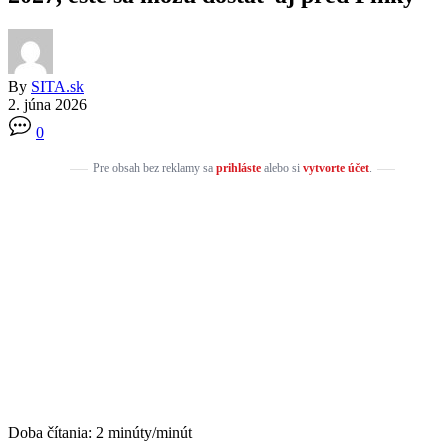
By
SITA.sk
2. júna 2026
0
Pre obsah bez reklamy sa
prihláste
alebo si
vytvorte účet
.
Doba čítania:
2
minúty/minút