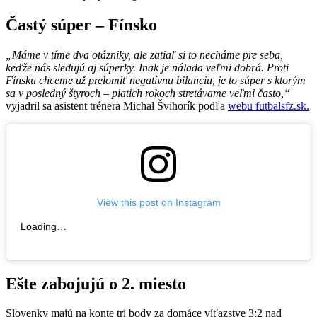
Častý súper – Fínsko
„Máme v tíme dva otázniky, ale zatiaľ si to necháme pre seba,
keďže nás sledujú aj súperky. Inak je nálada veľmi dobrá. Proti
Fínsku chceme už prelomiť negatívnu bilanciu, je to súper s ktorým
sa v posledný štyroch – piatich rokoch stretávame veľmi často,“
vyjadril sa asistent trénera Michal Švihorík podľa
webu futbalsfz.sk.
View this post on Instagram
Loading…
Ešte zabojujú o 2. miesto
Slovenky majú na konte tri body za domáce víťazstve 3:2 nad