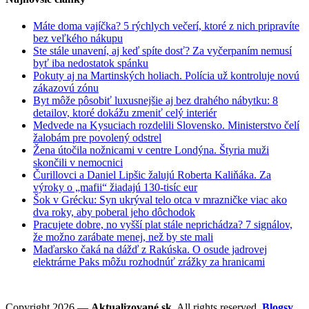
Máte doma vajíčka? 5 rýchlych večerí, ktoré z nich pripravíte
bez veľkého nákupu
Ste stále unavení, aj keď spíte dosť? Za vyčerpaním nemusí
byť iba nedostatok spánku
Pokuty aj na Martinských holiach. Polícia už kontroluje novú
zákazovú zónu
Byt môže pôsobiť luxusnejšie aj bez drahého nábytku: 8
detailov, ktoré dokážu zmeniť celý interiér
Medvede na Kysuciach rozdelili Slovensko. Ministerstvo čelí
žalobám pre povolený odstrel
Žena útočila nožnicami v centre Londýna. Štyria muži
skončili v nemocnici
Čurillovci a Daniel Lipšic žalujú Roberta Kaliňáka. Za
výroky o „mafii“ žiadajú 130-tisíc eur
Šok v Grécku: Syn ukrýval telo otca v mrazničke viac ako
dva roky, aby poberal jeho dôchodok
Pracujete dobre, no vyšší plat stále neprichádza? 7 signálov,
že možno zarábate menej, než by ste mali
Maďarsko čaká na dážď z Rakúska. O osude jadrovej
elektrárne Paks môžu rozhodnúť zrážky za hranicami
Copyright 2026 —
Aktualizované.sk
. All rights reserved.
Blogsy