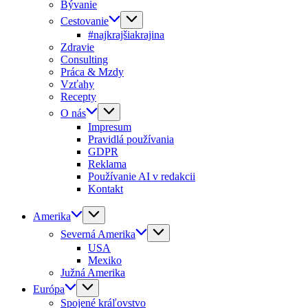
Bývanie
Cestovanie
#najkrajšiakrajina
Zdravie
Consulting
Práca & Mzdy
Vzťahy
Recepty
O nás
Impresum
Pravidlá používania
GDPR
Reklama
Používanie AI v redakcii
Kontakt
Amerika
Severná Amerika
USA
Mexiko
Južná Amerika
Európa
Spojené kráľovstvo