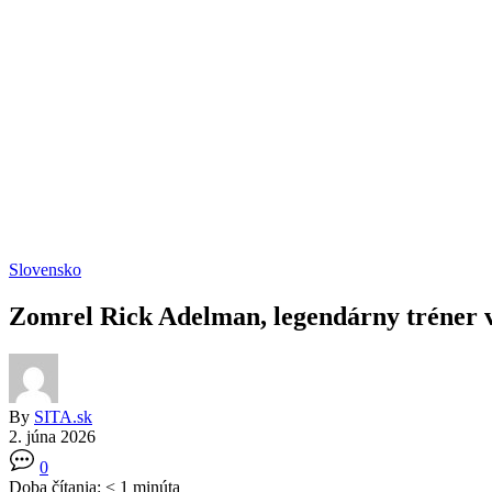
Slovensko
Zomrel Rick Adelman, legendárny tréner 
By
SITA.sk
2. júna 2026
0
Doba čítania:
< 1
minúta