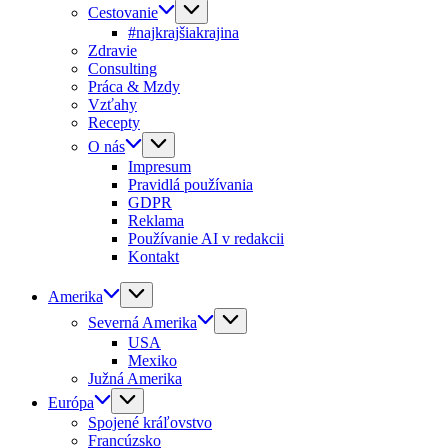
Cestovanie
#najkrajšiakrajina
Zdravie
Consulting
Práca & Mzdy
Vzťahy
Recepty
O nás
Impresum
Pravidlá používania
GDPR
Reklama
Používanie AI v redakcii
Kontakt
Amerika
Severná Amerika
USA
Mexiko
Južná Amerika
Európa
Spojené kráľovstvo
Francúzsko