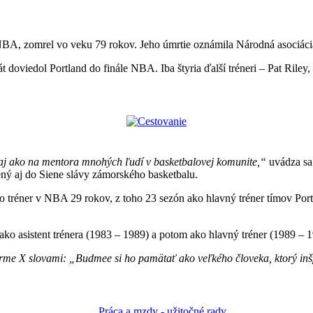
 NBA, zomrel vo veku 79 rokov. Jeho úmrtie oznámila Národná asociáci
 doviedol Portland do finále NBA. Iba štyria ďalší tréneri – Pat Rile
aj ako na mentora mnohých ľudí v basketbalovej komunite,“
uvádza sa 
ný aj do Siene slávy zámorského basketbalu.
 tréner v NBA 29 rokov, z toho 23 sezón ako hlavný tréner tímov Portl
ako asistent trénera (1983 – 1989) a potom ako hlavný tréner (1989 – 19
me X slovami: „Budmee si ho pamätať ako veľkého človeka, ktorý inšpi