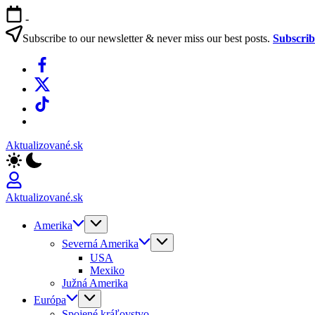
Skip
-
to
content
Subscribe to our newsletter & never miss our best posts.
Subscri
Facebook
X
TikTok
WhatsApp
Aktualizované.sk
Aktualizované.sk
Amerika
Severná Amerika
USA
Mexiko
Južná Amerika
Európa
Spojené kráľovstvo