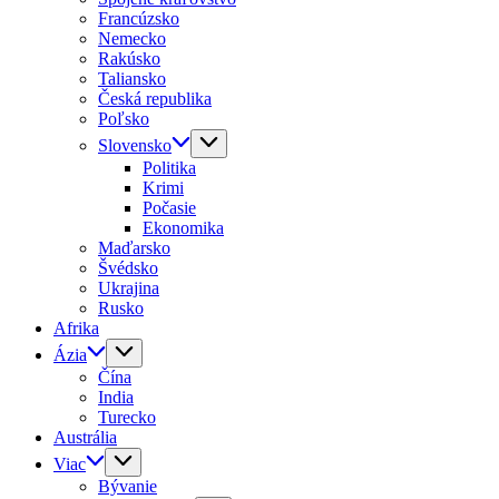
Francúzsko
Nemecko
Rakúsko
Taliansko
Česká republika
Poľsko
Slovensko
Politika
Krimi
Počasie
Ekonomika
Maďarsko
Švédsko
Ukrajina
Rusko
Afrika
Ázia
Čína
India
Turecko
Austrália
Viac
Bývanie