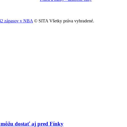
042 zápasov v NBA
© SITA Všetky práva vyhradené.
a môžu dostať aj pred Fínky