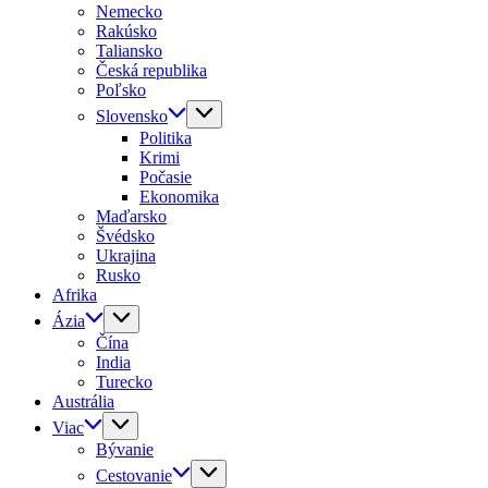
Nemecko
Rakúsko
Taliansko
Česká republika
Poľsko
Slovensko
Politika
Krimi
Počasie
Ekonomika
Maďarsko
Švédsko
Ukrajina
Rusko
Afrika
Ázia
Čína
India
Turecko
Austrália
Viac
Bývanie
Cestovanie