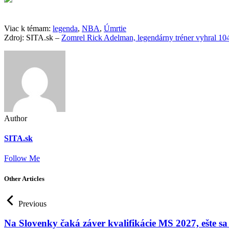
Viac k témam:
legenda
,
NBA
,
Úmrtie
Zdroj: SITA.sk –
Zomrel Rick Adelman, legendárny tréner vyhral 1
Author
SITA.sk
Follow Me
Other Articles
Previous
Na Slovenky čaká záver kvalifikácie MS 2027, ešte s