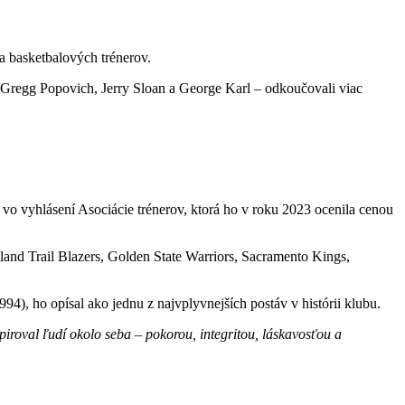
a basketbalových trénerov.
y, Gregg Popovich, Jerry Sloan a George Karl – odkoučovali viac
vo vyhlásení Asociácie trénerov, ktorá ho v roku 2023 ocenila cenou
and Trail Blazers, Golden State Warriors, Sacramento Kings,
94), ho opísal ako jednu z najvplyvnejších postáv v histórii klubu.
roval ľudí okolo seba – pokorou, integritou, láskavosťou a