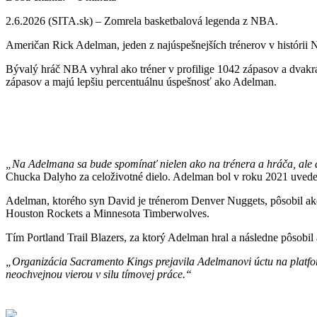
2.6.2026 (SITA.sk) – Zomrela basketbalová legenda z NBA.
Američan
Rick Adelman, jeden z najúspešnejších trénerov v histórii
Bývalý hráč NBA vyhral ako tréner v profilige 1042 zápasov a dvakrát
zápasov a majú lepšiu percentuálnu úspešnosť ako Adelman.
„Na Adelmana sa bude spomínať nielen ako na trénera a hráča, ale 
Chucka Dalyho za celoživotné dielo. Adelman bol v roku 2021 uvede
Adelman, ktorého syn David je trénerom Denver Nuggets, pôsobil ako
Houston Rockets a Minnesota Timberwolves.
Tím Portland Trail Blazers, za ktorý Adelman hral a následne pôsobil 
„Organizácia Sacramento Kings prejavila Adelmanovi úctu na platfor
neochvejnou vierou v silu tímovej práce.“