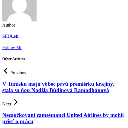
Author
SITA.sk
Follow Me
Other Articles
Previous
V Tunisku majú vôbec prvú premiérku krajiny,
stala sa ňou Nadžla Búdinová Ramadhánová
Next
Nezaočkovaní zamestnanci United Airlines by mohli
prísť o prácu