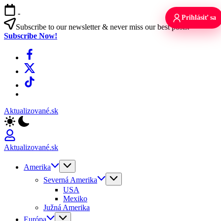
Skip
-
to
Prihlásiť sa
content
Subscribe to our newsletter & never miss our best posts.
Subscribe Now!
Facebook
X
TikTok
WhatsApp
Aktualizované.sk
Aktualizované.sk
Amerika
Severná Amerika
USA
Mexiko
Južná Amerika
Európa