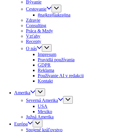
Bývanie
Cestovanie
#najkrajšiakrajina
Zdravie
Consulting
Práca & Mzdy
Vzťahy
Recepty
O nás
Impresum
Pravidlá používania
GDPR
Reklama
Používanie AI v redakcii
Kontakt
Amerika
Severná Amerika
USA
Mexiko
Južná Amerika
Európa
Spojené kráľovstvo