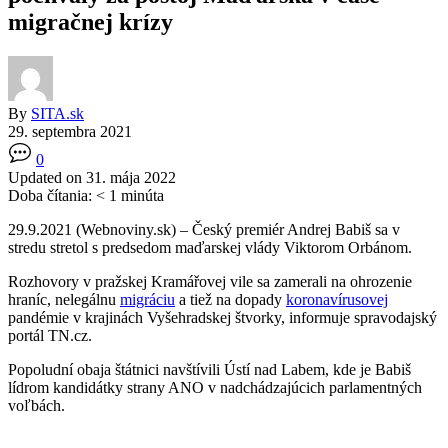
migračnej krízy
By
SITA.sk
29. septembra 2021
0
Updated on 31. mája 2022
Doba čítania:
< 1
minúta
29.9.2021 (Webnoviny.sk) –
Český premiér Andrej Babiš sa v
stredu stretol s predsedom maďarskej vlády Viktorom Orbánom.
Rozhovory v pražskej Kramářovej vile sa zamerali na ohrozenie
hraníc, nelegálnu
migráciu
a tiež na dopady
koronavírusovej
pandémie v krajinách Vyšehradskej štvorky, informuje spravodajský
portál TN.cz.
Popoludní obaja štátnici navštívili Ústí nad Labem, kde je Babiš
lídrom kandidátky strany ANO v nadchádzajúcich parlamentných
voľbách.