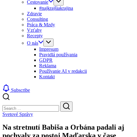
Cestovanie
#najkrajšiakrajina
Zdravie
Consulting
Práca & Mzdy
Vzťahy
Recepty
O nás
Impresum
Pravidlá používania
GDPR
Reklama
Používanie AI v redakcii
Kontakt
Subscribe
Close
Search
Search
Svetové Správy
Na stretnutí Babiša a Orbána padali aj
pochvaly za postoj Maďarska v čase