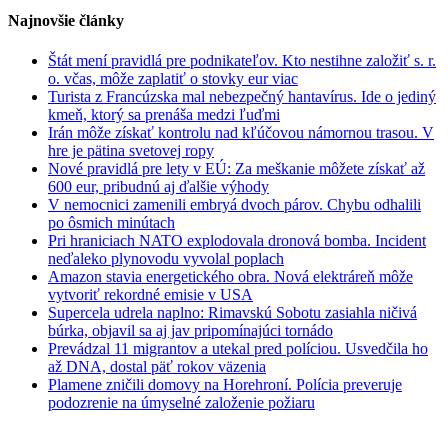
Najnovšie články
Štát mení pravidlá pre podnikateľov. Kto nestihne založiť s. r.
o. včas, môže zaplatiť o stovky eur viac
Turista z Francúzska mal nebezpečný hantavírus. Ide o jediný
kmeň, ktorý sa prenáša medzi ľuďmi
Irán môže získať kontrolu nad kľúčovou námornou trasou. V
hre je pätina svetovej ropy
Nové pravidlá pre lety v EÚ: Za meškanie môžete získať až
600 eur, pribudnú aj ďalšie výhody
V nemocnici zamenili embryá dvoch párov. Chybu odhalili
po ôsmich minútach
Pri hraniciach NATO explodovala dronová bomba. Incident
neďaleko plynovodu vyvolal poplach
Amazon stavia energetického obra. Nová elektráreň môže
vytvoriť rekordné emisie v USA
Supercela udrela naplno: Rimavskú Sobotu zasiahla ničivá
búrka, objavil sa aj jav pripomínajúci tornádo
Prevádzal 11 migrantov a utekal pred políciou. Usvedčila ho
až DNA, dostal päť rokov väzenia
Plamene zničili domovy na Horehroní. Polícia preveruje
podozrenie na úmyselné založenie požiaru