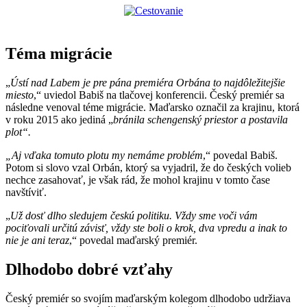
Téma migrácie
„
Ústí nad Labem je pre pána premiéra Orbána to najdôležitejšie
miesto
,“ uviedol Babiš na tlačovej konferencii. Český premiér sa
následne venoval téme migrácie. Maďarsko označil za krajinu, ktorá
v roku 2015 ako jediná „
bránila schengenský priestor a postavila
plot“.
„Aj vďaka tomuto plotu my nemáme problém
,“ povedal Babiš.
Potom si slovo vzal Orbán, ktorý sa vyjadril, že do českých volieb
nechce zasahovať, je však rád, že mohol krajinu v tomto čase
navštíviť.
„
Už dosť dlho sledujem českú politiku. Vždy sme voči vám
pociťovali určitú závisť, vždy ste boli o krok, dva vpredu a inak to
nie je ani teraz
,“ povedal maďarský premiér.
Dlhodobo dobré vzťahy
Český premiér so svojím maďarským kolegom dlhodobo udržiava