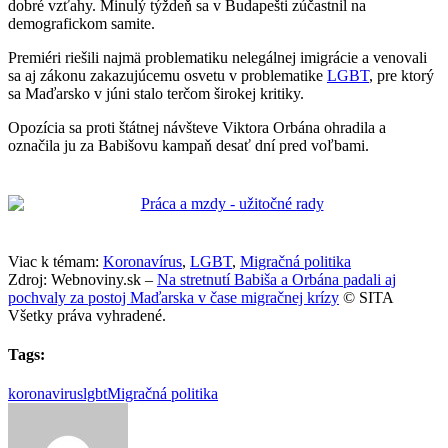
dobré vzťahy. Minulý týždeň sa v Budapešti zúčastnil na
demografickom samite.
Premiéri riešili najmä problematiku nelegálnej imigrácie a venovali
sa aj zákonu zakazujúcemu osvetu v problematike
LGBT
, pre ktorý
sa Maďarsko v júni stalo terčom širokej kritiky.
Opozícia sa proti štátnej návšteve Viktora Orbána ohradila a
označila ju za Babišovu kampaň desať dní pred voľbami.
Viac k témam:
Koronavírus
,
LGBT
,
Migračná politika
Zdroj: Webnoviny.sk –
Na stretnutí Babiša a Orbána padali aj
pochvaly za postoj Maďarska v čase migračnej krízy
© SITA
Všetky práva vyhradené.
Tags:
koronavirus
lgbt
Migračná politika