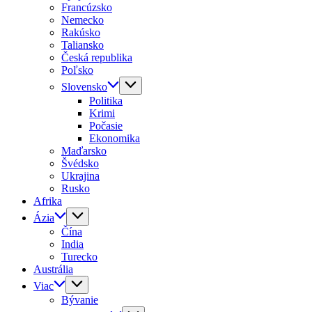
Francúzsko
Nemecko
Rakúsko
Taliansko
Česká republika
Poľsko
Slovensko
Politika
Krimi
Počasie
Ekonomika
Maďarsko
Švédsko
Ukrajina
Rusko
Afrika
Ázia
Čína
India
Turecko
Austrália
Viac
Bývanie