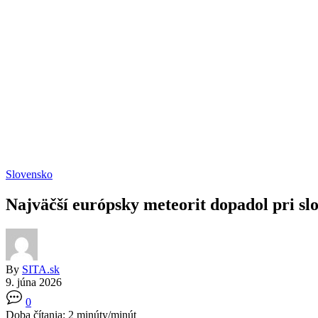
Slovensko
Najväčší európsky meteorit dopadol pri sl
By
SITA.sk
9. júna 2026
0
Doba čítania:
2
minúty/minút