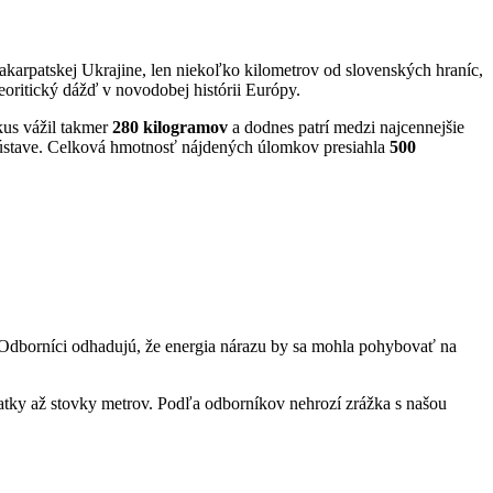
akarpatskej Ukrajine, len niekoľko kilometrov od slovenských hraníc,
oritický dážď v novodobej histórii Európy.
kus vážil takmer
280 kilogramov
a dodnes patrí medzi najcennejšie
j sústave. Celková hmotnosť nájdených úlomkov presiahla
500
. Odborníci odhadujú, že energia nárazu by sa mohla pohybovať na
iatky až stovky metrov. Podľa odborníkov nehrozí zrážka s našou