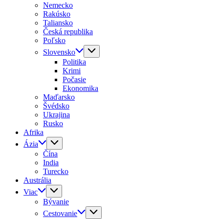
Nemecko
Rakúsko
Taliansko
Česká republika
Poľsko
Slovensko
Politika
Krimi
Počasie
Ekonomika
Maďarsko
Švédsko
Ukrajina
Rusko
Afrika
Ázia
Čína
India
Turecko
Austrália
Viac
Bývanie
Cestovanie