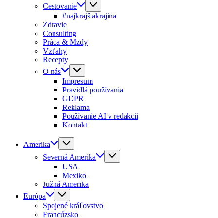
Cestovanie
#najkrajšiakrajina
Zdravie
Consulting
Práca & Mzdy
Vzťahy
Recepty
O nás
Impresum
Pravidlá používania
GDPR
Reklama
Používanie AI v redakcii
Kontakt
Amerika
Severná Amerika
USA
Mexiko
Južná Amerika
Európa
Spojené kráľovstvo
Francúzsko