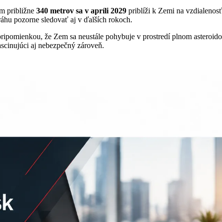
om približne
340 metrov
sa v apríli 2029
priblíži k Zemi na vzdialenosť
áhu pozorne sledovať aj v ďalších rokoch.
 pripomienkou, že Zem sa neustále pohybuje v prostredí plnom asteroid
ascinujúci aj nebezpečný zároveň.