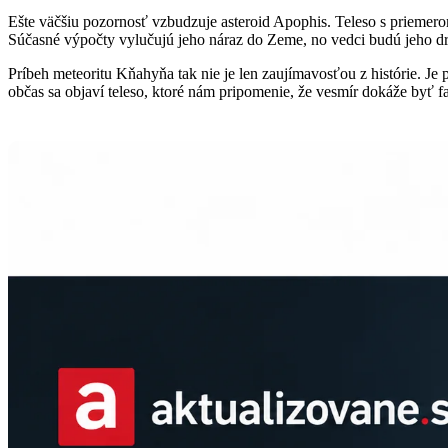
Ešte väčšiu pozornosť vzbudzuje asteroid Apophis. Teleso s priemer
Súčasné výpočty vylučujú jeho náraz do Zeme, no vedci budú jeho dr
Príbeh meteoritu Kňahyňa tak nie je len zaujímavosťou z histórie. Je
občas sa objaví teleso, ktoré nám pripomenie, že vesmír dokáže byť f