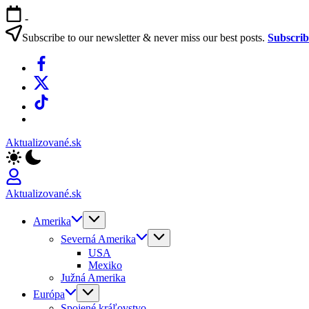
Skip
-
to
content
Subscribe to our newsletter & never miss our best posts.
Subscri
Facebook
X
TikTok
WhatsApp
Aktualizované.sk
Aktualizované.sk
Amerika
Severná Amerika
USA
Mexiko
Južná Amerika
Európa
Spojené kráľovstvo