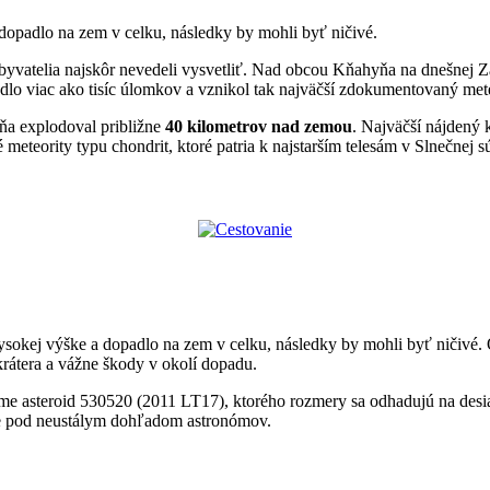
dopadlo na zem v celku, následky by mohli byť ničivé.
byvatelia najskôr nevedeli vysvetliť. Nad obcou Kňahyňa na dnešnej Z
o viac ako tisíc úlomkov a vznikol tak najväčší zdokumentovaný mete
a explodoval približne
40 kilometrov nad zemou
. Najväčší nájdený 
meteority typu chondrit, ktoré patria k najstarším telesám v Slnečne
 vysokej výške a dopadlo na zem v celku, následky by mohli byť ničivé
rátera a vážne škody v okolí dopadu.
 Zeme asteroid 530520 (2011 LT17), ktorého rozmery sa odhadujú na des
 je pod neustálym dohľadom astronómov.