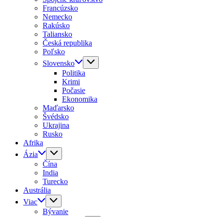
Francúzsko
Nemecko
Rakúsko
Taliansko
Česká republika
Poľsko
Slovensko
Politika
Krimi
Počasie
Ekonomika
Maďarsko
Švédsko
Ukrajina
Rusko
Afrika
Ázia
Čína
India
Turecko
Austrália
Viac
Bývanie