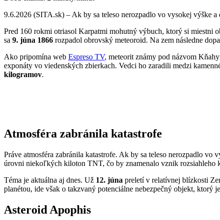
9.6.2026 (SITA.sk) – Ak by sa teleso nerozpadlo vo vysokej výške a 
Pred 160 rokmi otriasol Karpatmi mohutný výbuch, ktorý si miestni o
sa
9. júna 1866
rozpadol obrovský meteoroid. Na zem následne dopadl
Ako pripomína web
Espreso TV
, meteorit známy pod názvom Kňahyň
exponáty vo viedenských zbierkach. Vedci ho zaradili medzi kamenné 
kilogramov
.
Atmosféra zabránila katastrofe
Práve atmosféra zabránila katastrofe. Ak by sa teleso nerozpadlo vo
úrovni niekoľkých kiloton TNT, čo by znamenalo vznik rozsiahleho k
Téma je aktuálna aj dnes. Už
12. júna
preletí v relatívnej blízkosti
planétou, ide však o takzvaný potenciálne nebezpečný objekt, ktorý
Asteroid Apophis