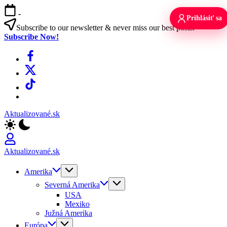
Skip
-
to
Prihlásiť sa
content
Subscribe to our newsletter & never miss our best posts.
Subscribe Now!
Facebook
X
TikTok
WhatsApp
Aktualizované.sk
Aktualizované.sk
Amerika
Severná Amerika
USA
Mexiko
Južná Amerika
Európa