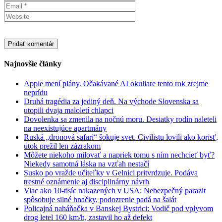
Najnovšie články
Apple mení plány. Očakávané AI okuliare tento rok zrejme
neprídu
Druhá tragédia za jediný deň. Na východe Slovenska sa
utopili dvaja maloletí chlapci
Dovolenka sa zmenila na nočnú moru. Desiatky rodín naleteli
na neexistujúce apartmány
Ruská „dronová safari“ šokuje svet. Civilistu lovili ako korisť,
útok prežil len zázrakom
Môžete niekoho milovať a napriek tomu s ním nechcieť byť?
Niekedy samotná láska na vzťah nestačí
Susko po vražde učiteľky v Gelnici pritvrdzuje. Podáva
trestné oznámenie aj disciplinárny návrh
Viac ako 10-tisíc nakazených v USA: Nebezpečný parazit
spôsobuje silné hnačky, podozrenie padá na šalát
Policajná naháňačka v Banskej Bystrici: Vodič pod vplyvom
drog letel 160 km/h, zastavil ho až defekt