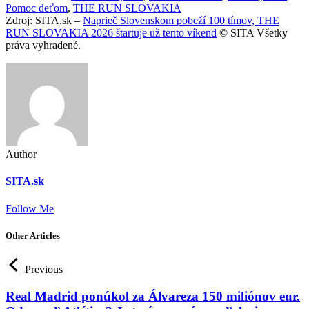
Pomoc deťom
,
THE RUN SLOVAKIA
Zdroj: SITA.sk –
Naprieč Slovenskom pobeží 100 tímov, THE
RUN SLOVAKIA 2026 štartuje už tento víkend
© SITA Všetky
práva vyhradené.
Author
SITA.sk
Follow Me
Other Articles
Previous
Real Madrid ponúkol za Álvareza 150 miliónov eur.