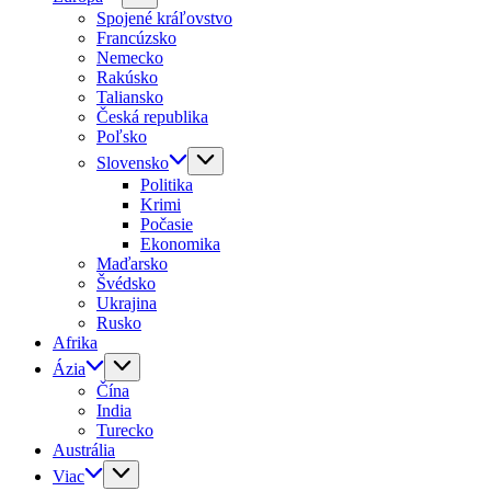
Spojené kráľovstvo
Francúzsko
Nemecko
Rakúsko
Taliansko
Česká republika
Poľsko
Slovensko
Politika
Krimi
Počasie
Ekonomika
Maďarsko
Švédsko
Ukrajina
Rusko
Afrika
Ázia
Čína
India
Turecko
Austrália
Viac