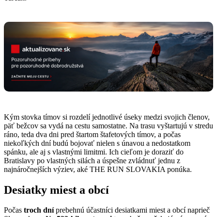
Kým stovka tímov si rozdelí jednotlivé úseky medzi svojich členov,
päť bežcov sa vydá na cestu samostatne. Na trasu vyštartujú v stredu
ráno, teda dva dni pred štartom štafetových tímov, a počas
niekoľkých dní budú bojovať nielen s únavou a nedostatkom
spánku, ale aj s vlastnými limitmi. Ich cieľom je doraziť do
Bratislavy po vlastných silách a úspešne zvládnuť jednu z
najnáročnejších výziev, aké THE RUN SLOVAKIA ponúka.
Desiatky miest a obcí
Počas
troch dní
prebehnú účastníci desiatkami miest a obcí naprieč