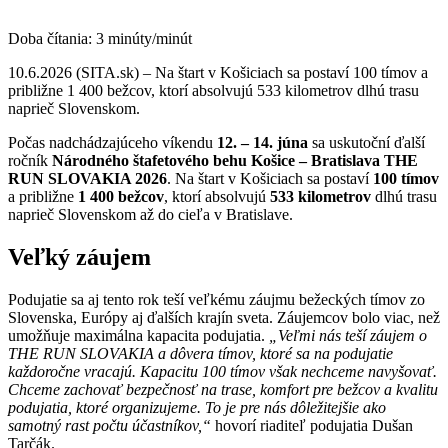
Doba čítania:
3
minúty/minút
10.6.2026 (SITA.sk) – Na štart v Košiciach sa postaví 100 tímov a
približne 1 400 bežcov, ktorí absolvujú 533 kilometrov dlhú trasu
naprieč Slovenskom.
Počas nadchádzajúceho víkendu
12. – 14. júna
sa uskutoční ďalší
ročník
Národného štafetového behu Košice – Bratislava THE
RUN SLOVAKIA 2026
. Na štart v Košiciach sa postaví
100 tímov
a približne
1 400 bežcov
, ktorí absolvujú
533 kilometrov
dlhú trasu
naprieč Slovenskom až do cieľa v Bratislave.
Veľký záujem
Podujatie sa aj tento rok teší veľkému záujmu bežeckých tímov zo
Slovenska, Európy aj ďalších krajín sveta. Záujemcov bolo viac, než
umožňuje maximálna kapacita podujatia.
„Veľmi nás teší záujem o
THE RUN SLOVAKIA a dôvera tímov, ktoré sa na podujatie
každoročne vracajú. Kapacitu 100 tímov však nechceme navyšovať.
Chceme zachovať bezpečnosť na trase, komfort pre bežcov a kvalitu
podujatia, ktoré organizujeme. To je pre nás dôležitejšie ako
samotný rast počtu účastníkov,“
hovorí riaditeľ podujatia Dušan
Tarčák.