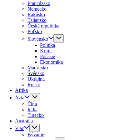
Francúzsko
Nemecko
Rakúsko
Taliansko
Česká republika
Poľsko
Slovensko
Politika
Krimi
Počasie
Ekonomika
Maďarsko
Švédsko
Ukrajina
Rusko
Afrika
Ázia
Čína
India
Turecko
Austrália
Viac
Bývanie