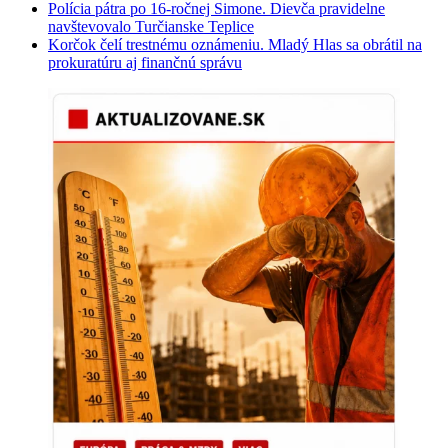
Polícia pátra po 16-ročnej Simone. Dievča pravidelne
navštevovalo Turčianske Teplice
Korčok čelí trestnému oznámeniu. Mladý Hlas sa obrátil na
prokuratúru aj finančnú správu