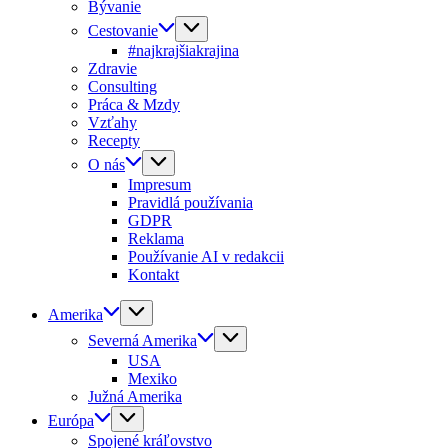
Bývanie
Cestovanie
#najkrajšiakrajina
Zdravie
Consulting
Práca & Mzdy
Vzťahy
Recepty
O nás
Impresum
Pravidlá používania
GDPR
Reklama
Používanie AI v redakcii
Kontakt
Amerika
Severná Amerika
USA
Mexiko
Južná Amerika
Európa
Spojené kráľovstvo