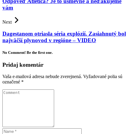
Odpoveď Atlética? Je to úsmevné a neďakujeme
vám
Next
Dagestanom otriasla séria explózií. Zasiahnutý bol
najväčší plynovod v regióne – VIDEO
No Comment! Be the first one.
Pridaj komentár
Vaša e-mailová adresa nebude zverejnená.
Vyžadované polia sú
označené
*