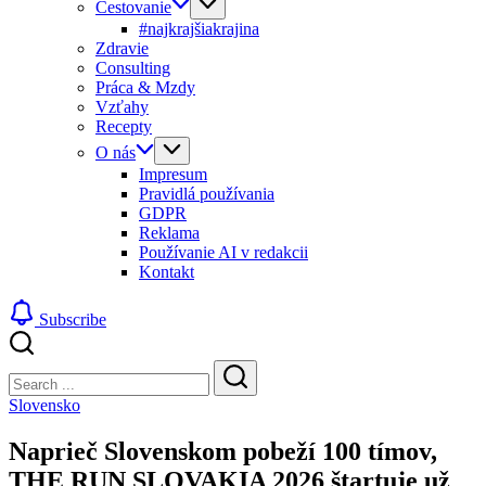
Cestovanie
#najkrajšiakrajina
Zdravie
Consulting
Práca & Mzdy
Vzťahy
Recepty
O nás
Impresum
Pravidlá používania
GDPR
Reklama
Používanie AI v redakcii
Kontakt
Subscribe
Close
Search
Search
Slovensko
Naprieč Slovenskom pobeží 100 tímov,
THE RUN SLOVAKIA 2026 štartuje už