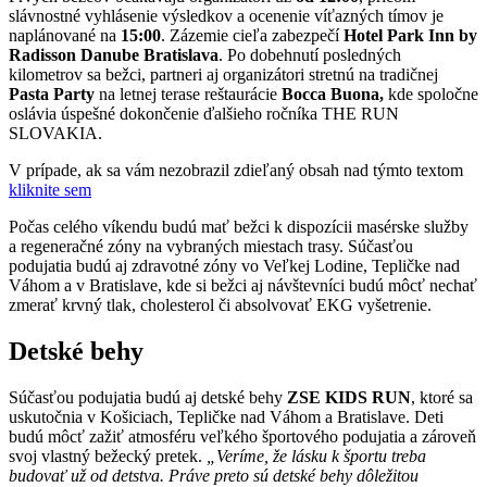
slávnostné vyhlásenie výsledkov a ocenenie víťazných tímov je
naplánované na
15:00
. Zázemie cieľa zabezpečí
Hotel Park Inn by
Radisson Danube Bratislava
. Po dobehnutí posledných
kilometrov sa bežci, partneri aj organizátori stretnú na tradičnej
Pasta Party
na letnej terase reštaurácie
Bocca Buona,
kde spoločne
oslávia úspešné dokončenie ďalšieho ročníka THE RUN
SLOVAKIA.
V prípade, ak sa vám nezobrazil zdieľaný obsah nad týmto textom
kliknite sem
Počas celého víkendu budú mať bežci k dispozícii masérske služby
a regeneračné zóny na vybraných miestach trasy. Súčasťou
podujatia budú aj zdravotné zóny vo Veľkej Lodine, Tepličke nad
Váhom a v Bratislave, kde si bežci aj návštevníci budú môcť nechať
zmerať krvný tlak, cholesterol či absolvovať EKG vyšetrenie.
Detské behy
Súčasťou podujatia budú aj detské behy
ZSE KIDS RUN
, ktoré sa
uskutočnia v Košiciach, Tepličke nad Váhom a Bratislave. Deti
budú môcť zažiť atmosféru veľkého športového podujatia a zároveň
svoj vlastný bežecký pretek.
„Veríme, že lásku k športu treba
budovať už od detstva. Práve preto sú detské behy dôležitou