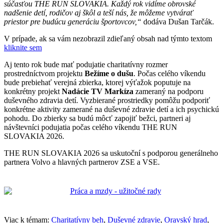
súčasťou THE RUN SLOVAKIA. Každý rok vidíme obrovské
nadšenie detí, rodičov aj škôl a teší nás, že môžeme vytvárať
priestor pre budúcu generáciu športovcov,“
dodáva Dušan Tarčák.
V prípade, ak sa vám nezobrazil zdieľaný obsah nad týmto textom
kliknite sem
Aj tento rok bude mať podujatie charitatívny rozmer
prostredníctvom projektu
Bežíme o dušu
. Počas celého víkendu
bude prebiehať verejná zbierka, ktorej výťažok poputuje na
konkrétny projekt
Nadácie TV Markíza
zameraný na podporu
duševného zdravia detí. Vyzbierané prostriedky pomôžu podporiť
konkrétne aktivity zamerané na duševné zdravie detí a ich psychickú
pohodu. Do zbierky sa budú môcť zapojiť bežci, partneri aj
návštevníci podujatia počas celého víkendu THE RUN
SLOVAKIA 2026.
THE RUN SLOVAKIA 2026 sa uskutoční s podporou generálneho
partnera Volvo a hlavných partnerov ZSE a VSE.
Viac k témam:
Charitatívny beh
,
Duševné zdravie
,
Oravský hrad
,