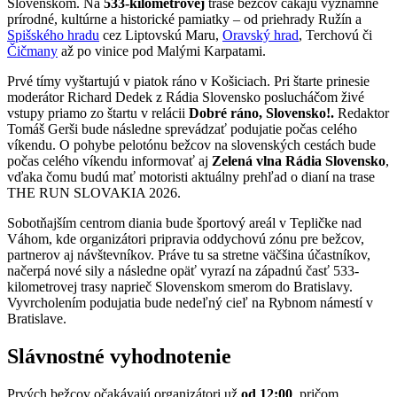
Slovenskom. Na
533-kilometrovej
trase bežcov čakajú významné
prírodné, kultúrne a historické pamiatky – od priehrady Ružín a
Spišského hradu
cez Liptovskú Maru,
Oravský hrad
, Terchovú či
Čičmany
až po vinice pod Malými Karpatami.
Prvé tímy vyštartujú v piatok ráno v Košiciach. Pri štarte prinesie
moderátor Richard Dedek z Rádia Slovensko poslucháčom živé
vstupy priamo zo štartu v relácii
Dobré ráno, Slovensko!.
Redaktor
Tomáš Gerši bude následne sprevádzať podujatie počas celého
víkendu. O pohybe pelotónu bežcov na slovenských cestách bude
počas celého víkendu informovať aj
Zelená vlna Rádia Slovensko
,
vďaka čomu budú mať motoristi aktuálny prehľad o dianí na trase
THE RUN SLOVAKIA 2026.
Sobotňajším centrom diania bude športový areál v Tepličke nad
Váhom, kde organizátori pripravia oddychovú zónu pre bežcov,
partnerov aj návštevníkov. Práve tu sa stretne väčšina účastníkov,
načerpá nové sily a následne opäť vyrazí na západnú časť 533-
kilometrovej trasy naprieč Slovenskom smerom do Bratislavy.
Vyvrcholením podujatia bude nedeľný cieľ na Rybnom námestí v
Bratislave.
Slávnostné vyhodnotenie
Prvých bežcov očakávajú organizátori už
od 12:00
, pričom