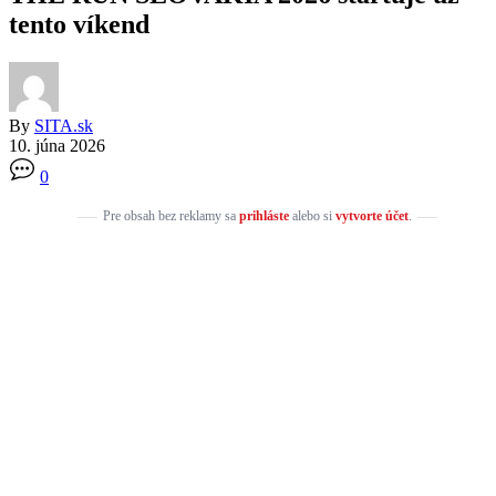
tento víkend
By
SITA.sk
10. júna 2026
0
Pre obsah bez reklamy sa
prihláste
alebo si
vytvorte účet
.