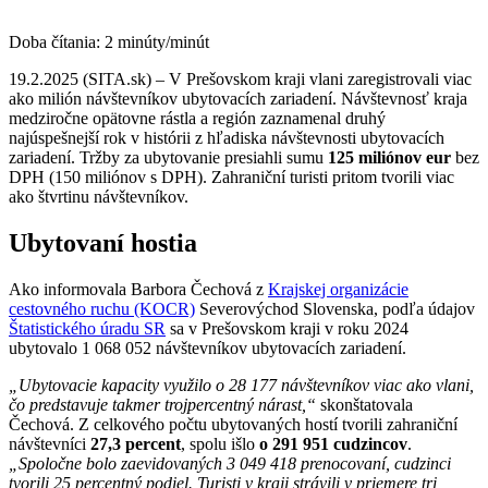
Doba čítania:
2
minúty/minút
19.2.2025 (SITA.sk) – V Prešovskom kraji vlani zaregistrovali viac
ako milión návštevníkov ubytovacích zariadení. Návštevnosť kraja
medziročne opätovne rástla a región zaznamenal druhý
najúspešnejší rok v histórii z hľadiska návštevnosti ubytovacích
zariadení. Tržby za ubytovanie presiahli sumu
125 miliónov eur
bez
DPH (150 miliónov s DPH). Zahraniční turisti pritom tvorili viac
ako štvrtinu návštevníkov.
Ubytovaní hostia
Ako informovala Barbora Čechová z
Krajskej organizácie
cestovného ruchu (KOCR)
Severovýchod Slovenska, podľa údajov
Štatistického úradu SR
sa v Prešovskom kraji v roku 2024
ubytovalo 1 068 052 návštevníkov ubytovacích zariadení.
„Ubytovacie kapacity využilo o 28 177 návštevníkov viac ako vlani,
čo predstavuje takmer trojpercentný nárast,“
skonštatovala
Čechová. Z celkového počtu ubytovaných hostí tvorili zahraniční
návštevníci
27,3 percent
, spolu išlo
o 291 951 cudzincov
.
„Spoločne bolo zaevidovaných 3 049 418 prenocovaní, cudzinci
tvorili 25 percentný podiel. Turisti v kraji strávili v priemere tri