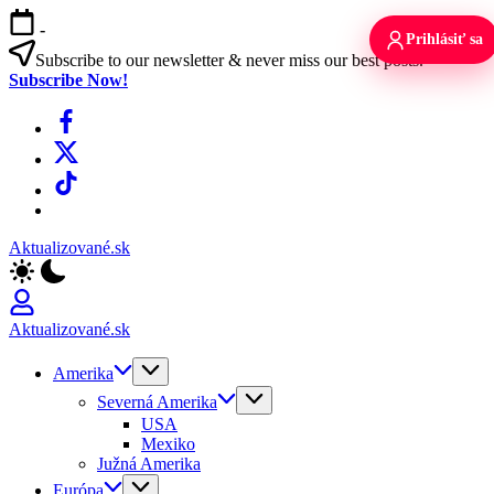
Skip
-
to
Prihlásiť sa
content
Subscribe to our newsletter & never miss our best posts.
Subscribe Now!
Facebook
X
TikTok
WhatsApp
Aktualizované.sk
Aktualizované.sk
Amerika
Severná Amerika
USA
Mexiko
Južná Amerika
Európa