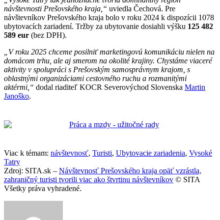
návštevnosti Prešovského kraja,“
uviedla Čechová. Pre
návštevníkov Prešovského kraja bolo v roku 2024 k dispozícii 1078
ubytovacích zariadení. Tržby za ubytovanie dosiahli výšku
125 482
589 eur
(bez DPH).
„V roku 2025 chceme posilniť marketingovú komunikáciu nielen na
domácom trhu, ale aj smerom na okolité krajiny. Chystáme viaceré
aktivity v spolupráci s Prešovským samosprávnym krajom, s
oblastnými organizáciami cestovného ruchu a rozmanitými
aktérmi,“
dodal riaditeľ KOCR Severovýchod Slovenska
Martin
Janoško
.
Viac k témam:
návštevnosť
,
Turisti
,
Ubytovacie zariadenia
,
Vysoké
Tatry
Zdroj: SITA.sk –
Návštevnosť Prešovského kraja opäť vzrástla,
zahraničný turisti tvorili viac ako štvrtinu návštevníkov
© SITA
Všetky práva vyhradené.