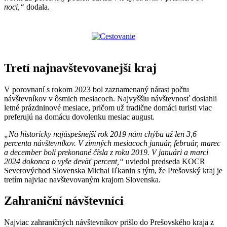
noci,“
dodala.
Tretí najnavštevovanejší kraj
V porovnaní s rokom 2023 bol zaznamenaný nárast počtu
návštevníkov v ôsmich mesiacoch. Najvyššiu návštevnosť dosiahli
letné prázdninové mesiace, pričom už tradične domáci turisti viac
preferujú na domácu dovolenku mesiac august
.
„Na historicky najúspešnejší rok 2019 nám chýba už len 3,6
percenta návštevníkov. V zimných mesiacoch január, február, marec
a december boli prekonané čísla z roku 2019. V januári a marci
2024 dokonca o vyše deväť percent,“
uviedol predseda KOCR
Severovýchod Slovenska Michal Iľkanin s tým, že Prešovský kraj je
tretím najviac navštevovaným krajom Slovenska.
Zahraniční návštevníci
Najviac zahraničných návštevníkov prišlo do Prešovského kraja z