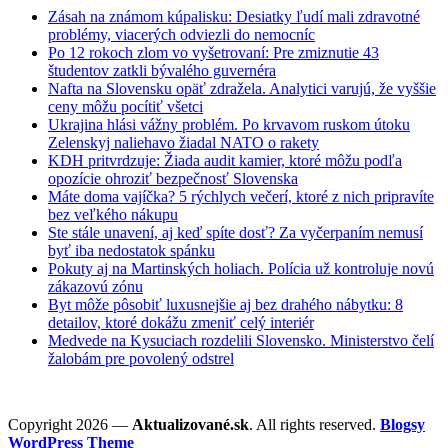
Zásah na známom kúpalisku: Desiatky ľudí mali zdravotné
problémy, viacerých odviezli do nemocníc
Po 12 rokoch zlom vo vyšetrovaní: Pre zmiznutie 43
študentov zatkli bývalého guvernéra
Nafta na Slovensku opäť zdražela. Analytici varujú, že vyššie
ceny môžu pocítiť všetci
Ukrajina hlási vážny problém. Po krvavom ruskom útoku
Zelenskyj naliehavo žiadal NATO o rakety
KDH pritvrdzuje: Žiada audit kamier, ktoré môžu podľa
opozície ohroziť bezpečnosť Slovenska
Máte doma vajíčka? 5 rýchlych večerí, ktoré z nich pripravíte
bez veľkého nákupu
Ste stále unavení, aj keď spíte dosť? Za vyčerpaním nemusí
byť iba nedostatok spánku
Pokuty aj na Martinských holiach. Polícia už kontroluje novú
zákazovú zónu
Byt môže pôsobiť luxusnejšie aj bez drahého nábytku: 8
detailov, ktoré dokážu zmeniť celý interiér
Medvede na Kysuciach rozdelili Slovensko. Ministerstvo čelí
žalobám pre povolený odstrel
Copyright 2026 —
Aktualizované.sk
. All rights reserved.
Blogsy
WordPress Theme