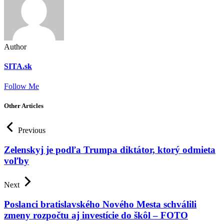
Author
SITA.sk
Follow Me
Other Articles
Previous
Zelenskyj je podľa Trumpa diktátor, ktorý odmieta
voľby
Next
Poslanci bratislavského Nového Mesta schválili
zmeny rozpočtu aj investície do škôl – FOTO