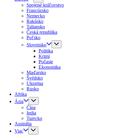
Spojené kráľovstvo
Francúzsko
Nemecko
Rakúsko
Taliansko
Česká republika
Poľsko
Slovensko
Politika
Krimi
Počasie
Ekonomika
Maďarsko
Švédsko
Ukrajina
Rusko
Afrika
Ázia
Čína
India
Turecko
Austrália
Viac