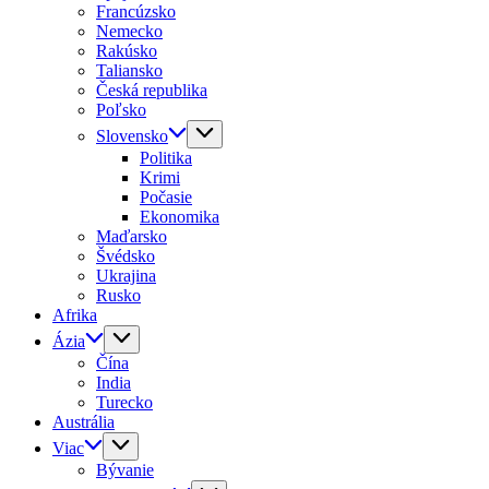
Francúzsko
Nemecko
Rakúsko
Taliansko
Česká republika
Poľsko
Slovensko
Politika
Krimi
Počasie
Ekonomika
Maďarsko
Švédsko
Ukrajina
Rusko
Afrika
Ázia
Čína
India
Turecko
Austrália
Viac
Bývanie