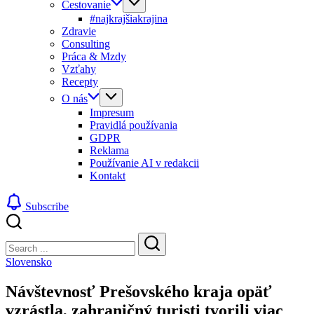
Cestovanie
#najkrajšiakrajina
Zdravie
Consulting
Práca & Mzdy
Vzťahy
Recepty
O nás
Impresum
Pravidlá používania
GDPR
Reklama
Používanie AI v redakcii
Kontakt
Subscribe
Close
Search
Search
Slovensko
Návštevnosť Prešovského kraja opäť
vzrástla, zahraničný turisti tvorili viac