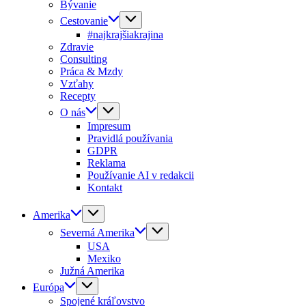
Bývanie
Cestovanie
#najkrajšiakrajina
Zdravie
Consulting
Práca & Mzdy
Vzťahy
Recepty
O nás
Impresum
Pravidlá používania
GDPR
Reklama
Používanie AI v redakcii
Kontakt
Amerika
Severná Amerika
USA
Mexiko
Južná Amerika
Európa
Spojené kráľovstvo