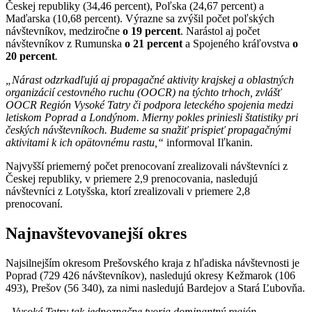
Českej republiky (34,46 percent), Poľska (24,67 percent) a
Maďarska (10,68 percent). Výrazne sa zvýšil počet poľských
návštevníkov, medziročne
o 19 percent
. Narástol aj počet
návštevníkov z Rumunska
o 21 percent
a Spojeného kráľovstva
o
20 percent
.
„Nárast odzrkadľujú aj propagačné aktivity krajskej a oblastných
organizácií cestovného ruchu (OOCR) na týchto trhoch, zvlášť
OOCR Región Vysoké Tatry či podpora leteckého spojenia medzi
letiskom Poprad a Londýnom. Mierny pokles priniesli štatistiky pri
českých návštevníkoch. Budeme sa snažiť prispieť propagačnými
aktivitami k ich opätovnému rastu,“
informoval Iľkanin.
Najvyšší priemerný počet prenocovaní zrealizovali návštevníci z
Českej republiky, v priemere 2,9 prenocovania, nasledujú
návštevníci z Lotyšska, ktorí zrealizovali v priemere 2,8
prenocovaní.
Najnavštevovanejší okres
Najsilnejším okresom Prešovského kraja z hľadiska návštevnosti je
Poprad (729 426 návštevníkov), nasledujú okresy Kežmarok (106
493), Prešov (56 340), za nimi nasledujú Bardejov a Stará Ľubovňa.
„Vysoké Tatry tak jednoznačne tvoria dominantný región