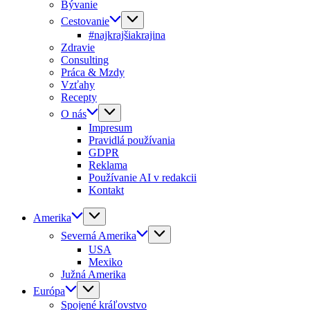
Bývanie
Cestovanie
#najkrajšiakrajina
Zdravie
Consulting
Práca & Mzdy
Vzťahy
Recepty
O nás
Impresum
Pravidlá používania
GDPR
Reklama
Používanie AI v redakcii
Kontakt
Amerika
Severná Amerika
USA
Mexiko
Južná Amerika
Európa
Spojené kráľovstvo