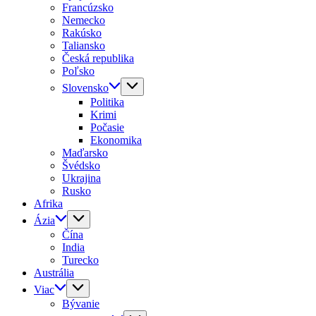
Francúzsko
Nemecko
Rakúsko
Taliansko
Česká republika
Poľsko
Slovensko
Politika
Krimi
Počasie
Ekonomika
Maďarsko
Švédsko
Ukrajina
Rusko
Afrika
Ázia
Čína
India
Turecko
Austrália
Viac
Bývanie