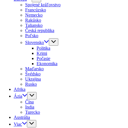
Spojené kráľovstvo
Francúzsko
Nemecko
Rakúsko
Taliansko
Česká republika
Poľsko
Slovensko
Politika
Krimi
Počasie
Ekonomika
Maďarsko
Švédsko
Ukrajina
Rusko
Afrika
Ázia
Čína
India
Turecko
Austrália
Viac