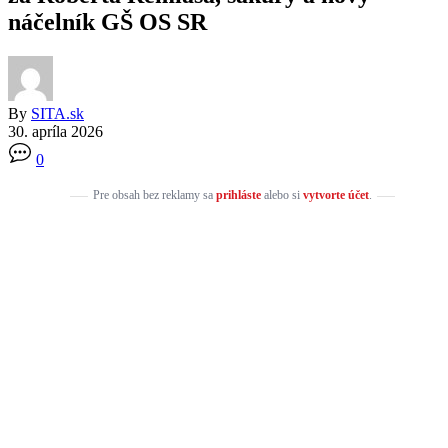
náčelník GŠ OS SR
By
SITA.sk
30. apríla 2026
0
Pre obsah bez reklamy sa
prihláste
alebo si
vytvorte účet
.