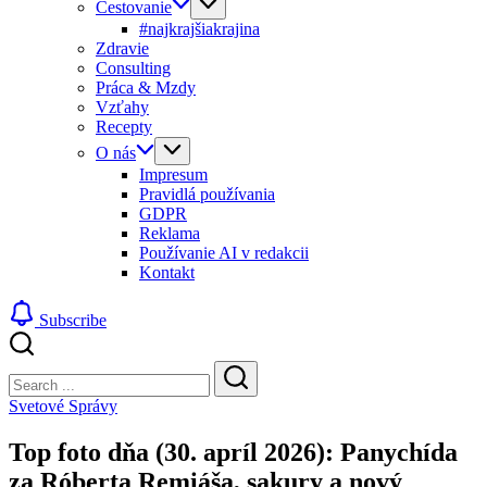
Cestovanie
#najkrajšiakrajina
Zdravie
Consulting
Práca & Mzdy
Vzťahy
Recepty
O nás
Impresum
Pravidlá používania
GDPR
Reklama
Používanie AI v redakcii
Kontakt
Subscribe
Close
Search
Search
Svetové Správy
Top foto dňa (30. apríl 2026): Panychída
za Róberta Remiáša, sakury a nový