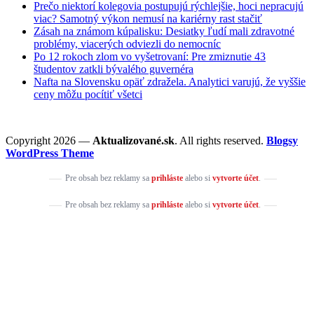
Prečo niektorí kolegovia postupujú rýchlejšie, hoci nepracujú
viac? Samotný výkon nemusí na kariérny rast stačiť
Zásah na známom kúpalisku: Desiatky ľudí mali zdravotné
problémy, viacerých odviezli do nemocníc
Po 12 rokoch zlom vo vyšetrovaní: Pre zmiznutie 43
študentov zatkli bývalého guvernéra
Nafta na Slovensku opäť zdražela. Analytici varujú, že vyššie
ceny môžu pocítiť všetci
Copyright 2026 —
Aktualizované.sk
. All rights reserved.
Blogsy
WordPress Theme
Pre obsah bez reklamy sa
prihláste
alebo si
vytvorte účet
.