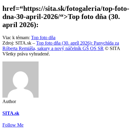
href=“https://sita.sk/fotogaleria/top-foto-
dna-30-april-2026/“>Top foto dňa (30.
apríl 2026):
Viac k témam:
Top foto dňa
Zdroj: SITA.sk –
Top foto dňa (30. apríl 2026): Panychída za
Róberta Remiáša, sakury a nový náčelník GŠ OS SR
© SITA
Všetky práva vyhradené.
Author
SITA.sk
Follow Me