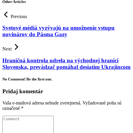
Other Articles
Previous
Svetové médiá vyzývajú na umožnenie vstupu
novinárov do Pásma Gazy
Next
Hraničná kontrola udrela na východnej hranici
Slovenska, prevádzač pomáhal desiatim Ukrajincom
No Comment! Be the first one.
Pridaj komentár
Vaša e-mailová adresa nebude zverejnená.
Vyžadované polia sú
označené
*