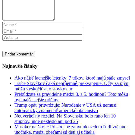
Najnovšie články
Ako nájsť lacnejšie letenky: 7 trikov, ktoré majú stále zmysel
Tisíce Slovákov čaká nepríjemné prekvapenie. Účty za plyn
môžu vyskočiť aj o stovky eur
Prebúdzate sa pravidelne medzi 3. a 5. hodinou? Toto môžu
byť najčastejšie príčiny
Trump opäť pritvrdzuje: Narodenie v USA už nemusí
automaticky znamenať americké občianstvo
Neuveriteľný rozdiel. Na Slovensku bolo ráno len 10
stupňov, inde nekleslo ani pod 25
Masaker na škole: Pri streľbe zahynulo sedem ľudí vrátane
útočníka, medzi obeťami sú deti aj učitelia