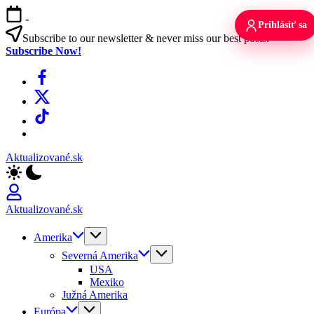
Skip
-
to
Prihlásiť sa
content
Subscribe to our newsletter & never miss our best posts.
Subscribe Now!
Facebook
X
TikTok
WhatsApp
Aktualizované.sk
Aktualizované.sk
Amerika
Severná Amerika
USA
Mexiko
Južná Amerika
Európa